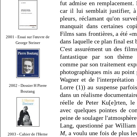
fut admise en remplacement. L
car il lui semblait justifier, 
pleurs, réclamant qu'on surve
manquait dans certaines copi
Films sans frontières, a été «m
2001 - Essai sur l'œuvre de
dans laquelle ce plan final est 
George Steiner
C'est assurément un des film
fantastique par son thème (
comme par son traitement expre
photographiques mis au point p
Wagner et de l'interprétation
2002 - Dossier H Pierre
Lorre (1)) au suspense parfois
Boutang
dans un réalisme documentaire s
réelle de Peter Ku[e]rten, l
avec quelques pointes de co
peine de soulager l'atmosphère
Lang, questionné par William
M
, a voulu une fois de plus l
2003 - Cahier de l'Herne