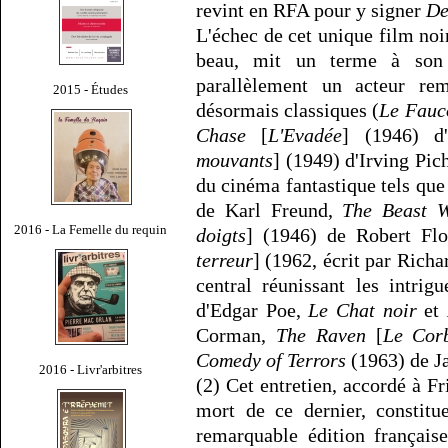
revint en RFA pour y signer
De
L'échec de cet unique film noir
beau, mit un terme à son 
parallèlement un acteur rem
2015 - Études
désormais classiques (
Le Fauc
Chase
[
L'Evadée
] (1946) d
mouvants
] (1949) d'Irving Pich
du cinéma fantastique tels qu
de Karl Freund,
The Beast W
2016 - La Femelle du requin
doigts
] (1946) de Robert Fl
terreur
] (1962, écrit par Rich
central réunissant les intrig
d'Edgar Poe,
Le Chat noir
et
Corman,
The Raven
[
Le Cor
Comedy of Terrors
(1963) de J
2016 - Livr'arbitres
(2) Cet entretien, accordé à F
mort de ce dernier, constitu
remarquable édition françai