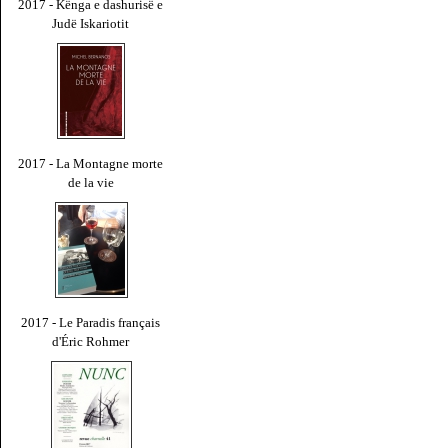
2017 - Kënga e dashurisë e
Judë Iskariotit
2017 - La Montagne morte
de la vie
2017 - Le Paradis français
d'Éric Rohmer