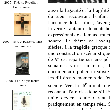
2005 - Théorie-Rébellion -
Un ultimatum
aussi la fugacité et la fragili
du tueur recouvrant l'enfant
l'annonce de la police; l'aveug
la vérité : autant d'éléments 
expressionniste allemand muet,
sonore. Le thème de l'aveugl
2005 - Vivre et penser comme
siècles, à la tragédie grecque 
des chrétiens
une construction scénaristique
de
M
est répartie sur une pér
semaines voire en mois, 
documentaire policier réalist
les différents moments de l'en
2006 - La Critique meurt
e
société. Vers la 56
minute env
jeune
reconnaît l'air classique siffl
unité devient totale durant 
pratiquement en temps réel. S
des juges puis celui des mères