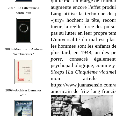
qui le met en marge de l'humani
augmente encore l'effet produi
2007 - La Littérature à
Lang utilise la technique du 
contre-nuit
«jury» hochent la tête, recon
tueur, la réelle force des pul
pas su lutter en leur propre te
L'universalité du mal est pla
les hommes sont les enfants de
2008 - Maudit soit Andreas
plus tard, en 1948, un des p
Werckmeister !
porte
, consacré égaleme
psychopathologique, comme y 
Sleeps
[
La Cinquième victime
mon article 
https://www.juanasensio.com/a
americain-de-fritz-lang-franc
2009 - Archives Bernanos
n°11