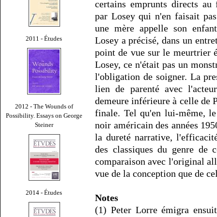
certains emprunts directs au
par Losey qui n'en faisait pa
une mère appelle son enfant
Losey a précisé, dans un entr
2011 - Études
point de vue sur le meurtrier é
Losey, ce n'était pas un monst
l'obligation de soigner. La pr
lien de parenté avec l'acte
demeure inférieure à celle de 
2012 - The Wounds of
finale. Tel qu'en lui-même, l
Possibility. Essays on George
noir américain des années 1950 
Steiner
la dureté narrative, l'efficaci
des classiques du genre de c
comparaison avec l'original al
vue de la conception que de cel
2014 - Études
Notes
(1) Peter Lorre émigra ensu