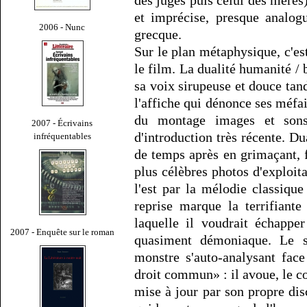
et imprécise, presque analog
2006 - Nunc
grecque.
Sur le plan métaphysique, c'est
le film. La dualité humanité / 
sa voix sirupeuse et douce tan
l'affiche qui dénonce ses méfai
du montage images et sons
2007 - Écrivains
d'introduction très récente. Du
infréquentables
de temps après en grimaçant, f
plus célèbres photos d'exploit
l'est par la mélodie classique 
reprise marque la terrifiant
laquelle il voudrait échappe
2007 - Enquête sur le roman
quasiment démoniaque. Le 
monstre s'auto-analysant fac
droit commun» : il avoue, le co
mise à jour par son propre dis