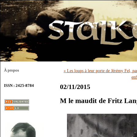
À propos
« Les loups à leur porte de Jérémy Fel, 
enf
02/11/2015
ISSN : 2425-8784
M le maudit de Fritz La