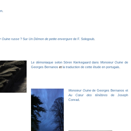
en
.
r Ouine russe
? Sur
Un Démon de petite envergure
de F. Sologoub
.
Le démoniaque selon Sören Kierkegaard dans
Monsieur Ouine
de
Georges Bernanos
et
la traduction de cette étude en portugais
.
Monsieur Ouine
de Georges Bernanos et
Au Cœur des ténèbres
de Joseph
Conrad
.