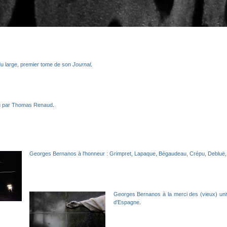
u large, premier tome de son
Journal
.
u par Thomas Renaud
.
Georges Bernanos à l'honneur : Grimpret, Lapaque, Bégaudeau, Crépu, Debluë, 
Georges Bernanos à la merci des (vieux) uni
d'Espagne
.