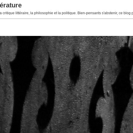
érature
 critique littéraire, la philosophie et la politique. Bien-pensants s'abstenir, ce blog 