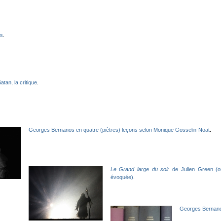
es
.
atan, la critique
.
Georges Bernanos en quatre (piètres) leçons selon Monique Gosselin-Noat
.
Le Grand large du soir
de Julien Green (où
évoquée)
.
Georges Bernanos