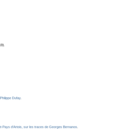
19).
Philippe Dufay
.
t-Pays d'Artois, sur les traces de Georges Bernanos
.