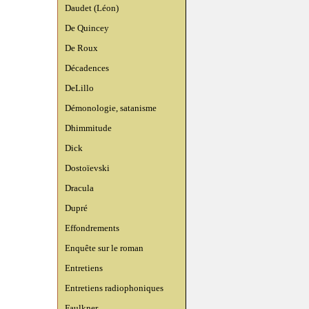
Daudet (Léon)
De Quincey
De Roux
Décadences
DeLillo
Démonologie, satanisme
Dhimmitude
Dick
Dostoïevski
Dracula
Dupré
Effondrements
Enquête sur le roman
Entretiens
Entretiens radiophoniques
Faulkner