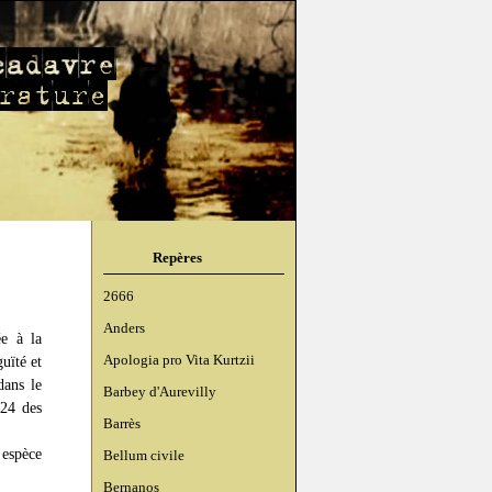
Repères
2666
Anders
ée à la
Apologia pro Vita Kurtzii
uïté et
dans le
Barbey d'Aurevilly
 24 des
Barrès
.
 espèce
Bellum civile
Bernanos