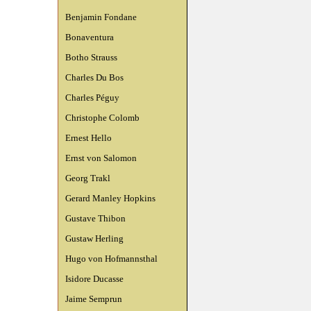
Benjamin Fondane
Bonaventura
Botho Strauss
Charles Du Bos
Charles Péguy
Christophe Colomb
Ernest Hello
Ernst von Salomon
Georg Trakl
Gerard Manley Hopkins
Gustave Thibon
Gustaw Herling
Hugo von Hofmannsthal
Isidore Ducasse
Jaime Semprun