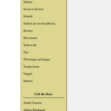
Sabato
Science-fiction
Sebald
Sollers (et ses bouffons)
Steiner
Stevenson
Tarkovski
Tarr
Théologie politique
Traductions
Virgile
Warren
Ciel des fixes
Armel Guerne
Arthur Rimbaud