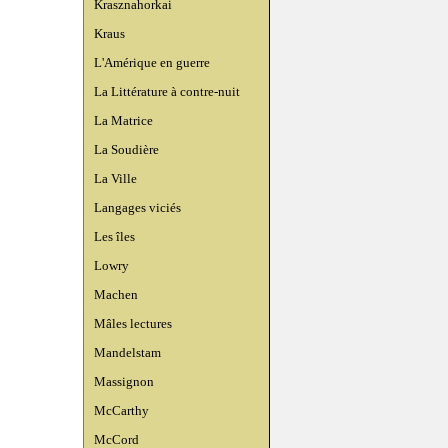
Krasznahorkai
Kraus
L'Amérique en guerre
La Littérature à contre-nuit
La Matrice
La Soudière
La Ville
Langages viciés
Les îles
Lowry
Machen
Mâles lectures
Mandelstam
Massignon
McCarthy
McCord