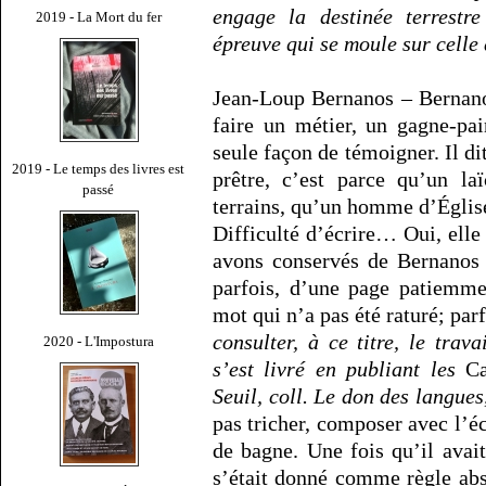
engage la destinée terrestre
2019 - La Mort du fer
épreuve qui se moule sur celle
Jean-Loup Bernanos – Bernanos
faire un métier, un gagne-pai
seule façon de témoigner. Il dit
2019 - Le temps des livres est
prêtre, c’est parce qu’un la
passé
terrains, qu’un homme d’Églis
Difficulté d’écrire… Oui, ell
avons conservés de Bernanos 
parfois, d’une page patiemmen
mot qui n’a pas été raturé; parf
consulter, à ce titre, le tra
2020 - L'Impostura
s’est livré en publiant les
Cah
Seuil, coll. Le don des langues
pas tricher, composer avec l’écr
de bagne. Une fois qu’il avait
s’était donné comme règle abs