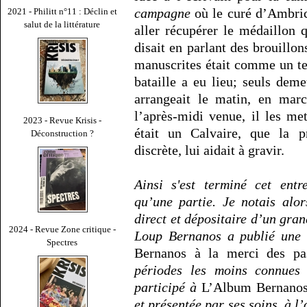
campagne
où le curé d’Ambric
2021 - Philitt n°11 : Déclin et
salut de la littérature
aller récupérer le médaillon
disait en parlant des brouillon
manuscrites était comme un te
bataille a eu lieu; seuls dem
arrangeait le matin, en marc
l’après-midi venue, il les me
2023 - Revue Krisis -
était un Calvaire, que la pr
Déconstruction ?
discrète, lui aidait à gravir.
Ainsi s'est terminé cet entr
qu’une partie. Je notais alo
direct et dépositaire d’un gra
2024 - Revue Zone critique -
Loup Bernanos a publié une b
Spectres
Bernanos à la merci des pa
périodes les moins connues 
participé à
L’Album Bernano
et présentée par ses soins, à l