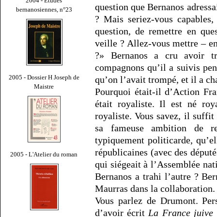
2004 - Études
question que Bernanos adressai
bernanosiennes, n°23
? Mais seriez-vous capables,
question, de remettre en que
veille ? Allez-vous mettre – e
?» Bernanos a cru avoir tr
compagnons qu’il a suivis pend
2005 - Dossier H Joseph de
qu’on l’avait trompé, et il a ch
Maistre
Pourquoi était-il d’Action Fr
était royaliste. Il est né ro
royaliste. Vous savez, il suffi
sa fameuse ambition de re
typiquement politicarde, qu’e
républicaines (avec des déput
2005 - L'Atelier du roman
qui siégeait à l’Assemblée na
Bernanos a trahi l’autre ? Ber
Maurras dans la collaboration.
Vous parlez de Drumont. Pers
d’avoir écrit
La France juive