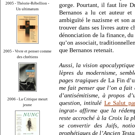
2005 - Théorie-Rébellion -
gorge. Pourtant, il faut lire 
Un ultimatum
Bernanos a lu cet auteur e
ambiguïté le nazisme et son an
trouver dans ses livres autre c
dénonciation de la finance, du
qu’on associait, traditionnelle
que Bernanos retenait.
2005 - Vivre et penser comme
des chrétiens
Aussi, la vision apocalyptiqu
lèpres du modernisme, sembl
pages tragiques de
La Fin d’
me fait penser que l’on a fai
d’antisémitisme, à propos d’
2006 - La Critique meurt
question, intitulé
Le Salut par
jeune
ingrat» affirme que la rédemp
reste accroché à la Croix la p
se convertir des Juifs, noti
prophétiques de l’Ancien Test