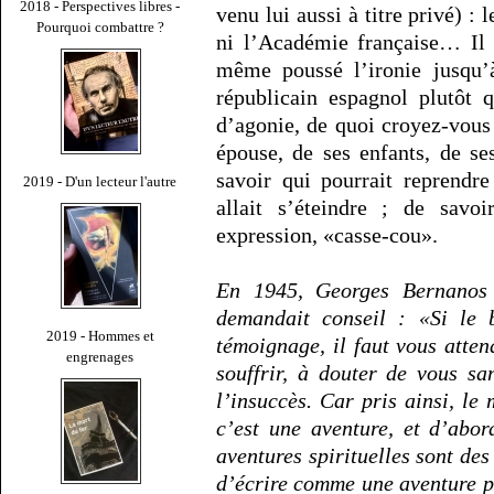
2018 - Perspectives libres -
venu lui aussi à titre privé) :
Pourquoi combattre ?
ni l’Académie française… Il 
même poussé l’ironie jusqu’à
républicain espagnol plutôt 
d’agonie, de quoi croyez-vous
épouse, de ses enfants, de se
savoir qui pourrait reprendr
2019 - D'un lecteur l'autre
allait s’éteindre ; de savoi
expression, «casse-cou».
En 1945, Georges Bernanos 
demandait conseil : «Si le
2019 - Hommes et
témoignage, il faut vous atte
engrenages
souffrir, à douter de vous s
l’insuccès. Car pris ainsi, le 
c’est une aventure, et d’abor
aventures spirituelles sont de
d’écrire comme une aventure pr