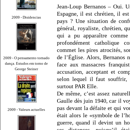
Jean-Loup Bernanos – Oui. Un
Espagne, il est chrétien, il es
2009 - Disidencias
pays ? Une situation de conf
général, royaliste, chrétien, q
qui a pu apparaître comm
profondément catholique co
commet les pires atrocités, sou
de l’Église. Alors, Bernanos n
2009 - O pensamento tornado
dança. Estudos em torno de
face aux massacres franquist
George Steiner
accusation, acceptant et com
selon lequel il faut souffrir
surtout PAR Elle.
De même, c’est assez naturel
Gaulle dès juin 1940, car il v
pas devant la défaite et qui v
2009 - Valeurs actuelles
était alors le «symbole de l’
guerre, quand il devint un h
ses distances, puisqu’il é