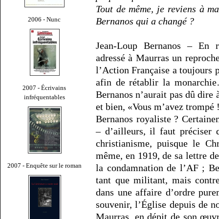
Tout de même, je reviens à ma
2006 - Nunc
Bernanos qui a changé ?
Jean-Loup Bernanos – En r
adressé à Maurras un reproche 
l’Action Française a toujours p
afin de rétablir la monarchie
2007 - Écrivains
Bernanos n’aurait pas dû dire 
infréquentables
et bien, «Vous m’avez trompé 
Bernanos royaliste ? Certaine
– d’ailleurs, il faut préciser
christianisme, puisque le Ch
même, en 1919, de sa lettre 
2007 - Enquête sur le roman
la condamnation de l’AF ; Ber
tant que militant, mais contre
dans une affaire d’ordre purem
souvenir, l’Église depuis de n
Maurras, en dépit de son œuv