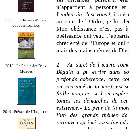
n’appartient à personne 
Lendemain c’est vous !
, il a é
2010 - La Chanson d'amour
au nom de l’Ordre, je lui de
de Judas Iscariote
Mon obéissance n’est pas à
obéissance qui veut. J’appartie
chrétienté de l’Europe et qui 
mais des mains mêmes de Die
2 –
Au sujet de l’œuvre rom
2010 - La Revue des Deux
Béguin a pu écrire dans s
Mondes
profonde cohérence, cette co
recommencé de la mort, est san
faille adopter, si l’on espè
toutes les démarches de cet
existence.» La peur de la mort,
2010 - Préface de L'Imposture
l’un des grands thèmes de 
retrouve exprimé aussi bien da