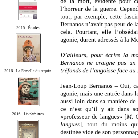
de la mort, évidente pour 
l’horreur de la guerre. Cepend
tout, par exemple, cette fasci
Bernanos n’avait pas peur de la
2015 - Études
cela. Pourtant, elle l’obséd
agonie, durent adressés à la M
D’ailleurs, pour écrire la m
Bernanos ne craigne pas un s
tréfonds de l’angoisse face au
2016 - La Femelle du requin
Jean-Loup Bernanos – Oui, ca
agonie, mais une entrée dans l
aussi loin dans sa manière de 
ce n’est qu’il y ait dans 
2016 - Livr'arbitres
«professeur de langues» [
M. O
langues
], tout du moins qu’
destinée vide de son personna