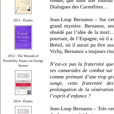
roman, que dans son
Journal
Dialogues des Carmélites…
Jean-Loup Bernanos – Sur cett
2011 - Études
grand mystère. Bernanos, ses 
obsédé par l’idée de la mort…
pourtant, de l’Espagne, où il a f
Brésil, où il aurait pu être a
Vichy, Bernanos a toujours risq
2012 - The Wounds of
Possibility. Essays on George
N’est-ce pas la fraternité q
Steiner
ses camarades de combat sur 
comme prémuni d’une trop gra
songe, cette fraternité d
prolongation de la vénératio
l’esprit d’enfance ?
2014 - Études
Jean-Loup Bernanos – Très cert