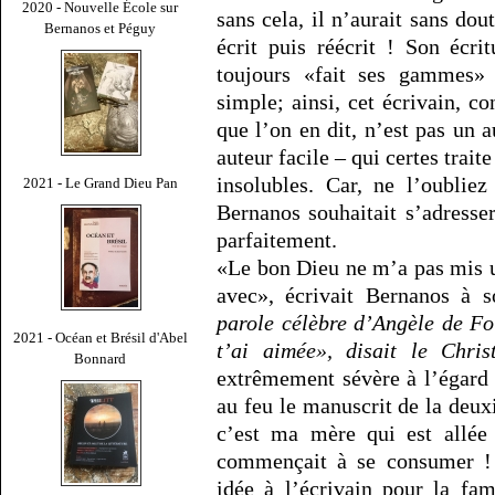
2020 - Nouvelle École sur
sans cela, il n’aurait sans dou
Bernanos et Péguy
écrit puis réécrit ! Son écri
toujours «fait ses gammes» 
simple; ainsi, cet écrivain, c
que l’on en dit, n’est pas un a
auteur facile – qui certes tra
insolubles. Car, ne l’oublie
2021 - Le Grand Dieu Pan
Bernanos souhaitait s’adresser
parfaitement.
«Le bon Dieu ne m’a pas mis u
avec», écrivait Bernanos à s
parole célèbre d’Angèle de Fo
2021 - Océan et Brésil d'Abel
t’ai aimée», disait le Chri
Bonnard
extrêmement sévère à l’égard d
au feu le manuscrit de la deu
c’est ma mère qui est allée
commençait à se consumer ! 
idée à l’écrivain pour la f