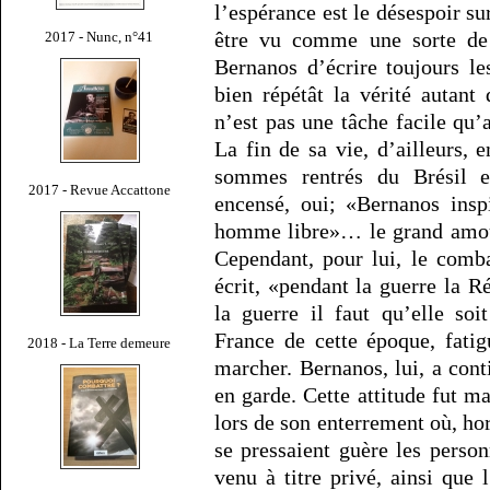
l’espérance est le désespoir s
être vu comme une sorte de 
2017 - Nunc, n°41
Bernanos d’écrire toujours l
bien répétât la vérité autant
n’est pas une tâche facile qu’
La fin de sa vie, d’ailleurs,
sommes rentrés du Brésil e
2017 - Revue Accattone
encensé, oui; «Bernanos insp
homme libre»… le grand amour,
Cependant, pour lui, le comba
écrit, «pendant la guerre la R
la guerre il faut qu’elle so
France de cette époque, fatig
2018 - La Terre demeure
marcher. Bernanos, lui, a con
en garde. Cette attitude fut ma
lors de son enterrement où, ho
se pressaient guère les perso
venu à titre privé, ainsi que