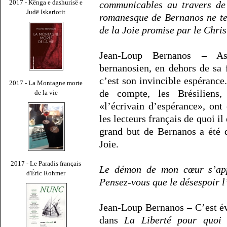
2017 - Kënga e dashurisë e
communicables au travers de 
Judë Iskariotit
romanesque de Bernanos ne ten
de la Joie promise par le Chris
Jean-Loup Bernanos – As
bernanosien, en dehors de sa 
c’est son invincible espérance.
2017 - La Montagne morte
de compte, les Brésilien
de la vie
«l’écrivain d’espérance», on
les lecteurs français de quoi il
grand but de Bernanos a été d
Joie.
2017 - Le Paradis français
Le démon de mon cœur s’app
d'Éric Rohmer
Pensez-vous que le désespoir l’
Jean-Loup Bernanos – C’est év
dans
La Liberté pour quoi 