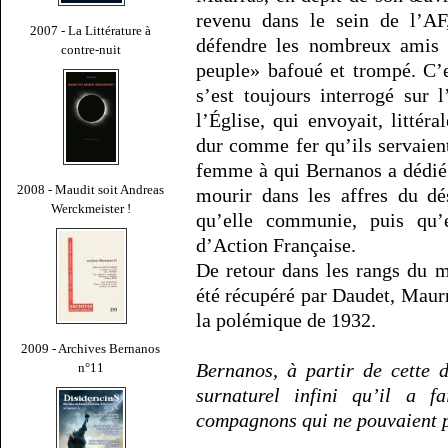
revenu dans le sein de l’A
2007 - La Littérature à
défendre les nombreux amis q
contre-nuit
peuple» bafoué et trompé. C’e
s’est toujours interrogé sur l
l’Église, qui envoyait, littér
dur comme fer qu’ils servaie
femme à qui Bernanos a dédi
2008 - Maudit soit Andreas
mourir dans les affres du dés
Werckmeister !
qu’elle communie, puis qu’e
d’Action Française.
De retour dans les rangs du 
été récupéré par Daudet, Maurr
la polémique de 1932.
2009 - Archives Bernanos
Bernanos, à partir de cette 
n°11
surnaturel infini qu’il a f
compagnons qui ne pouvaient 