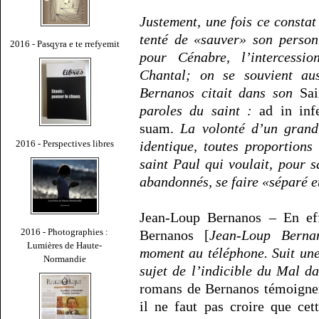
Justement, une fois ce consta
tenté de «sauver» son person
2016 - Pasqyra e te rrefyemit
pour Cénabre, l’intercessi
Chantal; on se souvient au
Bernanos citait dans son
Sai
paroles du saint :
ad in infe
suam.
La volonté d’un grand 
2016 - Perspectives libres
identique, toutes proportion
saint Paul qui voulait, pour s
abandonnés, se faire «séparé e
Jean-Loup Bernanos – En effe
2016 - Photographies :
Bernanos [
Jean-Loup Bernan
Lumières de Haute-
moment au téléphone. Suit un
Normandie
sujet de l’indicible du Mal d
romans de Bernanos témoignen
il ne faut pas croire que cet