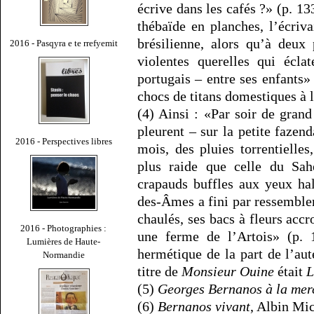
écrive dans les cafés ?» (p. 13
thébaïde en planches, l’écriva
brésilienne, alors qu’à deux
2016 - Pasqyra e te rrefyemit
violentes querelles qui écla
portugais – entre ses enfants»
chocs de titans domestiques à 
(4) Ainsi : «Par soir de grand
pleurent – sur la petite faze
2016 - Perspectives libres
mois, des pluies torrentielle
plus raide que celle du Sahe
crapauds buffles aux yeux ha
des-Âmes a fini par ressemble
chaulés, ses bacs à fleurs accr
2016 - Photographies :
une ferme de l’Artois» (p. 
Lumières de Haute-
hermétique de la part de l’aut
Normandie
titre de
Monsieur Ouine
était
L
(5)
Georges Bernanos à la merc
(6)
Bernanos vivant
, Albin Mic