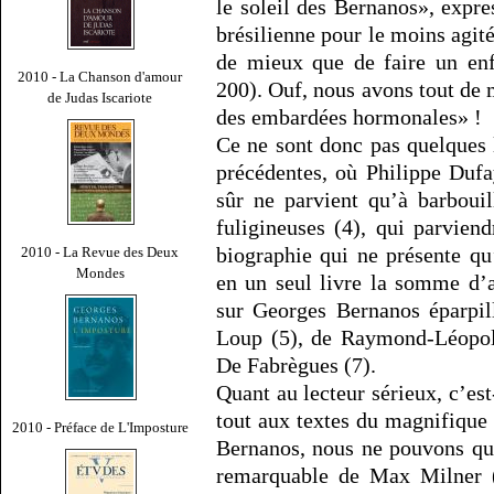
le soleil des Bernanos», expre
brésilienne pour le moins agit
de mieux que de faire un enfa
2010 - La Chanson d'amour
200). Ouf, nous avons tout de 
de Judas Iscariote
des embardées hormonales» !
Ce ne sont donc pas quelques 
précédentes, où Philippe Dufa
sûr ne parvient qu’à barboui
fuligineuses (4), qui parviend
biographie qui ne présente qu
2010 - La Revue des Deux
Mondes
en un seul livre la somme d’
sur Georges Bernanos éparpill
Loup (5), de Raymond-Léopol
De Fabrègues (7).
Quant au lecteur sérieux, c’est
tout aux textes du magnifique
2010 - Préface de L'Imposture
Bernanos, nous ne pouvons que 
remarquable de Max Milner (