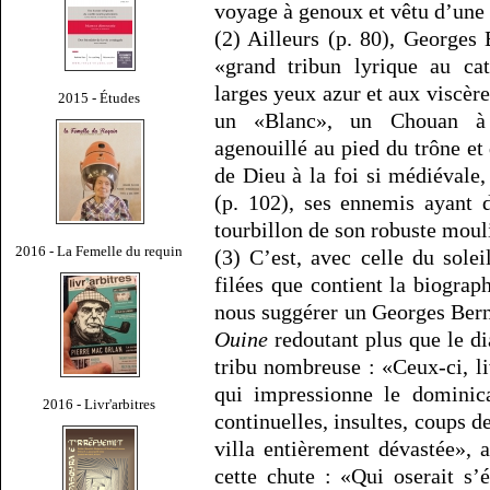
voyage à genoux et vêtu d’une 
(2) Ailleurs (p. 80), George
«grand tribun lyrique au ca
larges yeux azur et aux viscèr
2015 - Études
un «Blanc», un Chouan à 
agenouillé au pied du trône et 
de Dieu à la foi si médiévale
(p. 102), ses ennemis ayant d
tourbillon de son robuste mouli
2016 - La Femelle du requin
(3) C’est, avec celle du sole
filées que contient la biograp
nous suggérer un Georges Bern
Ouine
redoutant plus que le di
tribu nombreuse : «Ceux-ci, 
qui impressionne le dominica
2016 - Livr'arbitres
continuelles, insultes, coups d
villa entièrement dévastée»,
cette chute : «Qui oserait s