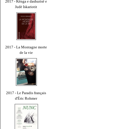
2017 - Kënga e dashurisë e
Judë Iskariotit
2017 - La Montagne morte
de la vie
2017 - Le Paradis français
d'Éric Rohmer