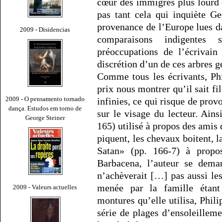
cœur des immigrés plus lourd 
pas tant cela qui inquiète G
provenance de l’Europe lues da
2009 - Disidencias
comparaisons indigentes 
préoccupations de l’écrivain
discrétion d’un de ces arbres 
Comme tous les écrivants, Phi
prix nous montrer qu’il sait f
2009 - O pensamento tornado
infinies, ce qui risque de pro
dança. Estudos em torno de
sur le visage du lecteur. Ain
George Steiner
165) utilisé à propos des amis 
piquent, les chevaux boitent, la
Satan» (pp. 166-7) à propo
Barbacena, l’auteur se deman
n’achèverait […] pas aussi les
menée par la famille étant
2009 - Valeurs actuelles
montures qu’elle utilisa, Phil
série de plages d’ensoleille