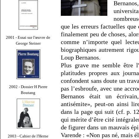
Bernanos
universi
nombreuse
que les erreurs factuelles que 
finalement peu de choses, alor
2001 - Essai sur l'œuvre de
comme n’importe quel lecte
George Steiner
biographiques autrement rigo
Loup Bernanos.
Plus grave me semble être l'
platitudes propres aux journa
confondent sans doute un travai
2002 - Dossier H Pierre
pas l’esbroufe, avec une accro
Boutang
Bernanos était un écrivain
antisémite», peut-on ainsi li
dans la page qui suit (cf. p. 
qui mérite d’être cité intégra
de figurer dans un mauvais ép
Varende : «Non pas né, mais é
2003 - Cahier de l'Herne