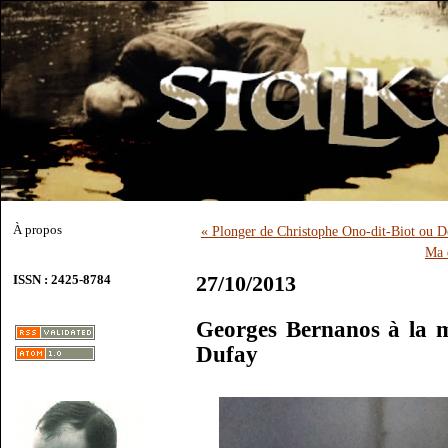
À propos
« Plonger de Christophe Ono-dit-Biot ou D
Ma d
27/10/2013
ISSN : 2425-8784
Georges Bernanos à la me
Dufay