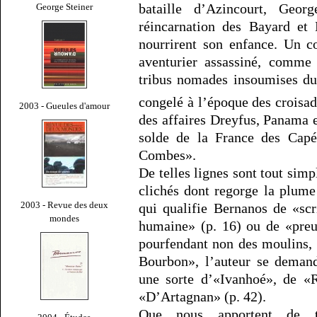
bataille d’Azincourt, Geo
George Steiner
réincarnation des Bayard et 
nourrirent son enfance. Un c
aventurier assassiné, comme 
tribus nomades insoumises du
congelé à l’époque des croisad
2003 - Gueules d'amour
des affaires Dreyfus, Panama 
solde de la France des Capét
Combes».
De telles lignes sont tout sim
clichés dont regorge la plume
2003 - Revue des deux
qui qualifie Bernanos de «scr
mondes
humaine» (p. 16) ou de «preu
pourfendant non des moulins, 
Bourbon», l’auteur se demand
une sorte d’«Ivanhoé», de «
«D’Artagnan» (p. 42).
Que nous apportent de te