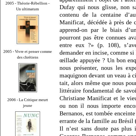
2005 - Théorie-Rébellion -
Dufay qui nous glisse, non s
Un ultimatum
contenu de la centaine d’aut
Manificat, décédée à près de c
apprend-on par le biais d’u
pourront pas être connues av
entre eux ?» (p. 108), s’av
demander en incise, comme si 
2005 - Vivre et penser comme
des chrétiens
œillade appuyée ? Un bon enquê
nous présenter, nous les ex
maquignon devant un veau à cinq
tait, alors même que nous pour
littéraire fondamental de savoi
Christiane Manificat et le vie
2006 - La Critique meurt
ou non il nous importe encor
jeune
Bernanos, est tombée enceinte 
errante de la famille au Brésil (
Il n’est sans doute pas plus
Georges Bernanos comme une 