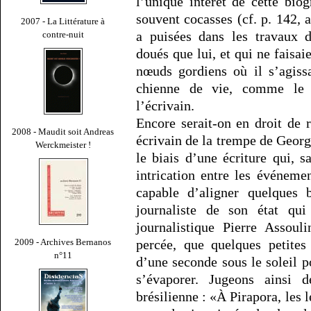
l’unique intérêt de cette bio
souvent cocasses (cf. p. 142,
2007 - La Littérature à
a puisées dans les travaux 
contre-nuit
doués que lui, et qui ne faisa
nœuds gordiens où il s’agissa
chienne de vie, comme le s
l’écrivain.
Encore serait-on en droit de 
2008 - Maudit soit Andreas
écrivain de la trempe de Georg
Werckmeister !
le biais d’une écriture qui, 
intrication entre les événeme
capable d’aligner quelques 
journaliste de son état qui
journalistique Pierre Assoul
percée, que quelques petites
2009 - Archives Bernanos
n°11
d’une seconde sous le soleil po
s’évaporer. Jugeons ainsi d
brésilienne : «À Pirapora, les 