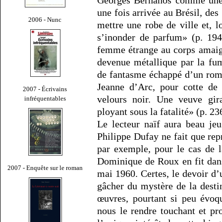
une fois arrivée au Brésil, des
2006 - Nunc
mettre une robe de ville et, l
s’inonder de parfum» (p. 19
femme étrange au corps amaigri
devenue métallique par la fu
de fantasme échappé d’un roma
Jeanne d’Arc, pour cotte de
2007 - Écrivains
velours noir. Une veuve gir
infréquentables
ployant sous la fatalité» (p. 23
Le lecteur naïf aura beau jeu
Philippe Dufay ne fait que repr
par exemple, pour le cas de 
Dominique de Roux en fit dans
2007 - Enquête sur le roman
mai 1960. Certes, le devoir d’
gâcher du mystère de la destin
œuvres, pourtant si peu évoqu
nous le rendre touchant et pr