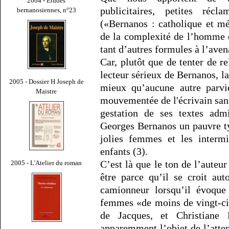
2004 - Études
publicitaires, petites réc
bernanosiennes, n°23
(«Bernanos : catholique et mé
de la complexité de l’homme e
tant d’autres formules à l’aven
Car, plutôt que de tenter de re
lecteur sérieux de Bernanos, 
2005 - Dossier H Joseph de
mieux qu’aucune autre parvie
Maistre
mouvementée de l'écrivain sans
gestation de ses textes admi
Georges Bernanos un pauvre ty
jolies femmes et les interm
enfants (3).
C’est là que le ton de l’auteu
2005 - L'Atelier du roman
être parce qu’il se croit au
camionneur lorsqu’il évoque
femmes «de moins de vingt-ci
de Jacques, et Christiane 
apparemment l’objet de l’atten