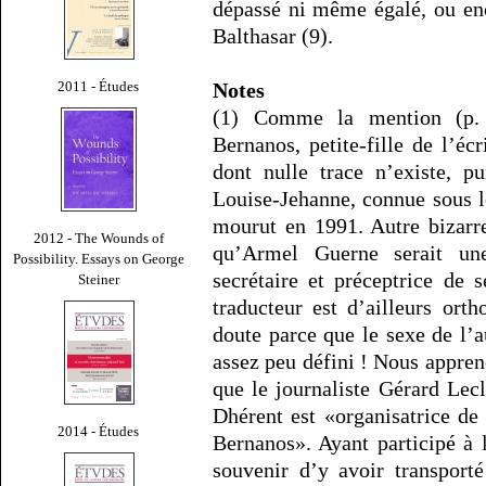
dépassé ni même égalé, ou en
Balthasar (9).
Notes
2011 - Études
(1) Comme la mention (p. 
Bernanos, petite-fille de l’éc
dont nulle trace n’existe, p
Louise-Jehanne, connue sous 
mourut en 1991. Autre bizarr
2012 - The Wounds of
qu’Armel Guerne serait une
Possibility. Essays on George
secrétaire et préceptrice de 
Steiner
traducteur est d’ailleurs ort
doute parce que le sexe de l’
assez peu défini ! Nous appre
que le journaliste Gérard Lec
Dhérent est «organisatrice de
2014 - Études
Bernanos». Ayant participé à l
souvenir d’y avoir transport