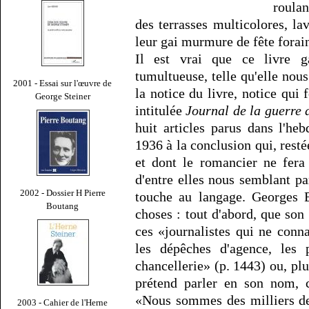
roula
des terrasses multicolores, lav
leur gai murmure de fête fora
Il est vrai que ce livre g
tumultueuse, telle qu'elle nou
2001 - Essai sur l'œuvre de
la notice du livre, notice qui f
George Steiner
intitulée
Journal de la guerre
huit articles parus dans l'h
1936 à la conclusion qui, resté
et dont le romancier ne fera
d'entre elles nous semblant pa
2002 - Dossier H Pierre
touche au langage. Georges 
Boutang
choses : tout d'abord, que son
ces «journalistes qui ne con
les dépêches d'agence, les 
chancellerie» (p. 1443) ou, plu
prétend parler en son nom, c
«Nous sommes des milliers de
2003 - Cahier de l'Herne