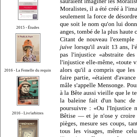
sauraient imaginer les Moraliste
Moralistes, il a été créé à l'i
seulement la force de désordre q
que soit le nom qu'on lui donn
2015 - Études
anges, tombé de la plus haute 
Citant de nouveau l'exemple
juive
lorsqu'il avait 13 ans, l'
pas l'injustice «abstraite de
l'injustice elle-même, «toute v
alors qu'il a compris que les 
2016 - La Femelle du requin
faire partie, «étaient d'avanc
mâle s'appelle Mensonge. Pour
à la Bête aussi vieille que le t
la baleine fait d'un banc d
poursuivre : «Ou l'Injustice 
2016 - Livr'arbitres
Bêtise — et je n'ose y croire
pièges, mesure ses coups, tan
tous les visages, même celu