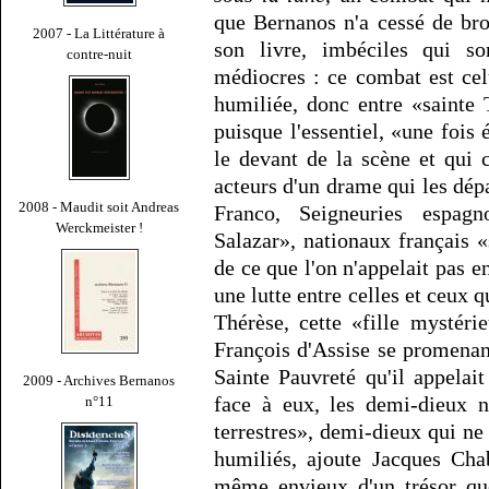
que Bernanos n'a cessé de bro
2007 - La Littérature à
son livre, imbéciles qui so
contre-nuit
médiocres : ce combat est celu
humiliée, donc entre «sainte 
puisque l'essentiel, «une fois 
le devant de la scène et qui 
acteurs d'un drame qui les dépa
2008 - Maudit soit Andreas
Franco, Seigneuries espag
Werckmeister !
Salazar», nationaux français «
de ce que l'on n'appelait pas 
une lutte entre celles et ceux qu
Thérèse, cette «fille mystéri
François d'Assise se promenan
Sainte Pauvreté qu'il appelai
2009 - Archives Bernanos
face à eux, les demi-dieux n
n°11
terrestres», demi-dieux qui ne
humiliés, ajoute Jacques Cha
même envieux d'un trésor que