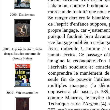
l'abandon, comme l'indiquera 
morceau de lucidité que nous é
2009 - Disidencias
Se ranger derrière la bannièr
de l'esprit d'enfance suppose,
propre langage, car «justement
puisqu'il faudrait bien davant
«ce langage oublié», ce «lang
livre, imbécile !, comme si un
2009 - O pensamento tornado
dança. Estudos em torno de
jamais écrit». Ce passage cé
George Steiner
imagine la reconquête d'un 
l'écrivain soucieux et consc
comprendre le maniement de s
seule fin de pouvoir l'utilis
multiples masques (la démoc
opposées à «la base», p. 389, 
2009 - Valeurs actuelles
comme Maurras, le mythe du P
Technique et de l'Argent (4), q
362, etc.) ne recouvrent qu'un s