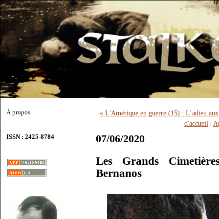
À propos
« L'Amérique en guerre (15) : L’adieu a
d'accueil
|
Ap
07/06/2020
ISSN : 2425-8784
Les Grands Cimetière
Bernanos