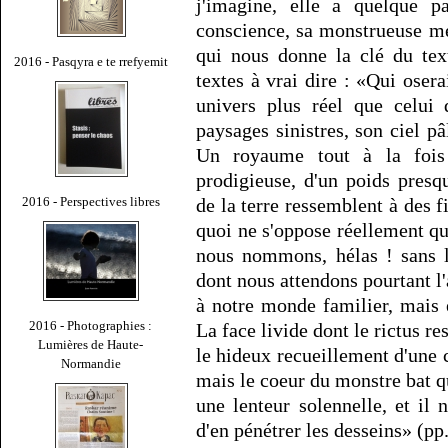
j'imagine, elle a quelque p
conscience, sa monstrueuse m
qui nous donne la clé du tex
2016 - Pasqyra e te rrefyemit
textes à vrai dire : «Qui osera
univers plus réel que celui 
paysages sinistres, son ciel pâl
Un royaume tout à la fois s
prodigieuse, d'un poids presq
2016 - Perspectives libres
de la terre ressemblent à des
quoi ne s'oppose réellement q
nous nommons, hélas ! sans l
dont nous attendons pourtant l'
à notre monde familier, mais e
2016 - Photographies :
La face livide dont le rictus re
Lumières de Haute-
le hideux recueillement d'une 
Normandie
mais le coeur du monstre bat q
une lenteur solennelle, et i
d'en pénétrer les desseins» (pp