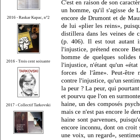
C'est en raison de son caractèr
un homme, qu'il s'agisse de 
encore de Drumont et de Maurr
2016 - Raskar Kapac, n°2
de lui «plier les reins», puisq
distillera dans les veines d
(p. 406). Il est tout autant
l'injustice, prétend encore B
homme de quelques solides tr
2016 - Trois cent soixante
l'injustice, n'étant qu'un «éta
forces de l'âme». Peut-être 
contre l'injustice, qu'un senti
la peur ? La peur, qui pourtan
et pourvu que l'on en surmonte
haine, un des composés psycho
2017 - Collectif Tarkovski
mais ce n'est pas encore le der
haine sont parvenues, puisqu'
encore inconnu, dont on croit
une voix, un regard», sentimen