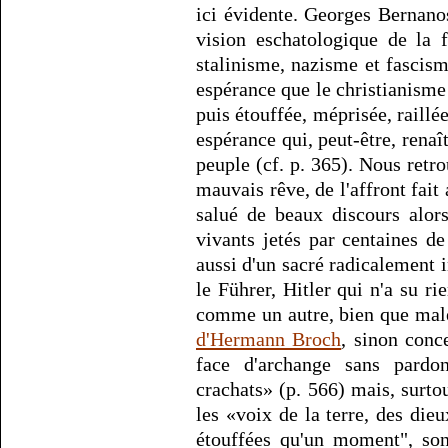
ici évidente. Georges Bernano
vision eschatologique de la f
stalinisme, nazisme et fascis
espérance que le christianisme a
puis étouffée, méprisée, raill
espérance qui, peut-être, renaît
peuple (cf. p. 365). Nous retr
mauvais rêve, de l'affront fait 
salué de beaux discours alor
vivants jetés par centaines de
aussi d'un sacré radicalement i
le Führer, Hitler qui n'a su ri
comme un autre, bien que mal
d'Hermann Broch
, sinon conc
face d'archange sans pardo
crachats» (p. 566) mais, surto
les «voix de la terre, des dieu
étouffées qu'un moment", son