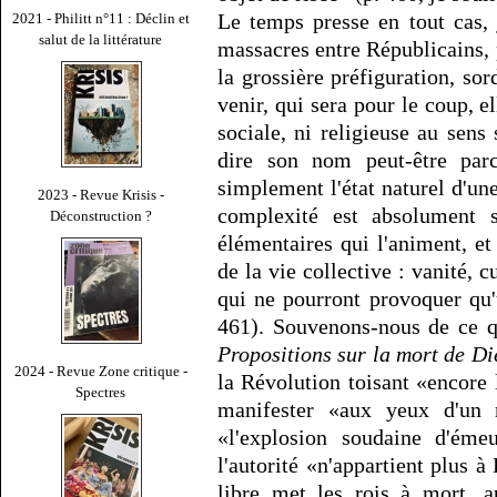
Le temps presse en tout cas, 
2021 - Philitt n°11 : Déclin et
salut de la littérature
massacres entre Républicains, 
la grossière préfiguration, so
venir, qui sera pour le coup, el
sociale, ni religieuse au sens
dire son nom peut-être parc
simplement l'état naturel d'un
2023 - Revue Krisis -
complexité est absolument s
Déconstruction ?
élémentaires qui l'animent, e
de la vie collective : vanité, c
qui ne pourront provoquer qu'
461). Souvenons-nous de ce q
Propositions sur la mort de Di
2024 - Revue Zone critique -
la Révolution toisant «encore l
Spectres
manifester «aux yeux d'u
«l'explosion soudaine d'éme
l'autorité «n'appartient plus 
libre met les rois à mort, a