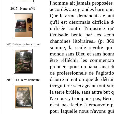
l'homme ait jamais proposées à
accordés aux grandes harmoniqu
2017 - Nunc, n°41
Quelle arme demandais-je, autr
qu'il est désormais difficile d
utilisée contre l'injustice 
Croisade bénie par les «com
chanoines littéraires» (p. 36
2017 - Revue Accattone
somme, la seule révolte qui
monde sans Dieu et sans honneu
être réfléchir les commentat
prennent pour un banal anarchi
de professionnels de l'agitati
d'autre intention que de détr
2018 - La Terre demeure
irrégulière saccageant tout sur
la terre brûlée, sans autre but q
Ne nous y trompons pas, Bernan
n'est pas facile à émouvoir p
pour laquelle nous n'avons guè