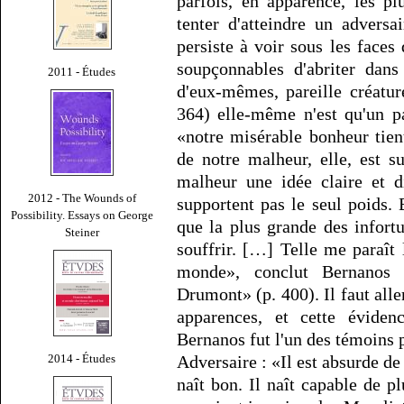
parfois, en apparence, les p
tenter d'atteindre un advers
persiste à voir sous les faces
soupçonnables d'abriter dans
2011 - Études
d'eux-mêmes, pareille créature
364) elle-même n'est qu'un pa
«notre misérable bonheur tient
de notre malheur, elle, est s
malheur une idée claire et di
2012 - The Wounds of
supportent pas le seul poids.
Possibility. Essays on George
que la plus grande des infortu
Steiner
souffrir. […] Telle me paraît
monde», conclut Bernanos 
Drumont» (p. 400). Il faut all
apparences, et cette éviden
Bernanos fut l'un des témoins pr
2014 - Études
Adversaire : «Il est absurde d
naît bon. Il naît capable de p