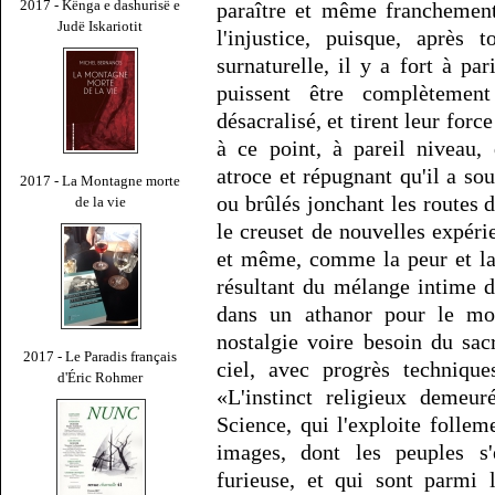
2017 - Kënga e dashurisë e
paraître et même franchement
Judë Iskariotit
l'injustice, puisque, après 
surnaturelle, il y a fort à pa
puissent être complètemen
désacralisé, et tirent leur forc
à ce point, à pareil niveau,
atroce et répugnant qu'il a sou
2017 - La Montagne morte
ou brûlés jonchant les routes 
de la vie
le creuset de nouvelles expéri
et même, comme la peur et l
résultant du mélange intime d
dans un athanor pour le mo
nostalgie voire besoin du sac
2017 - Le Paradis français
ciel, avec progrès techniqu
d'Éric Rohmer
«L'instinct religieux demeu
Science, qui l'exploite folle
images, dont les peuples s'
furieuse, et qui sont parmi 