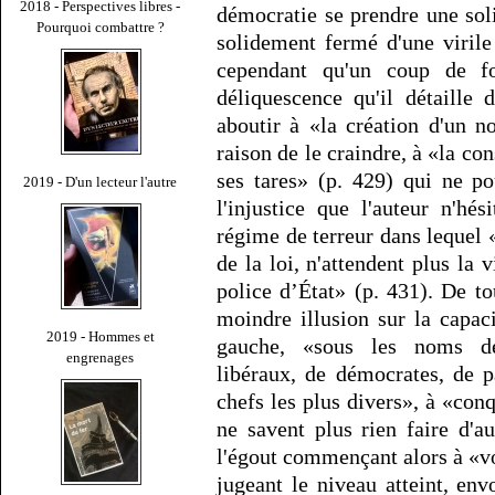
2018 - Perspectives libres -
démocratie se prendre une sol
Pourquoi combattre ?
solidement fermé d'une virile
cependant qu'un coup de fo
déliquescence qu'il détaille
aboutir à «la création d'un 
raison de le craindre, à «la con
ses tares» (p. 429) qui ne po
2019 - D'un lecteur l'autre
l'injustice que l'auteur n'hé
régime de terreur dans lequel «
de la loi, n'attendent plus la 
police d’État» (p. 431). De to
moindre illusion sur la capa
2019 - Hommes et
gauche, «sous les noms de 
engrenages
libéraux, de démocrates, de p
chefs les plus divers», à «conq
ne savent plus rien faire d'a
l'égout commençant alors à «vo
jugeant le niveau atteint, en