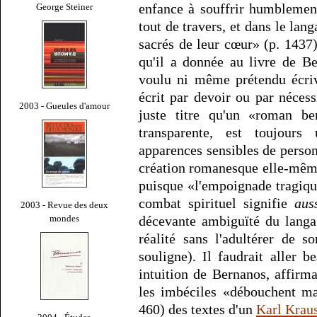
enfance à souffrir humblemen
George Steiner
tout de travers, et dans le lan
sacrés de leur cœur» (p. 1437)
qu'il a donnée au livre de Be
voulu ni même prétendu écriv
écrit par devoir ou par nécessi
2003 - Gueules d'amour
juste titre qu'un «roman b
transparente, est toujours
apparences sensibles de perso
création romanesque elle-même
puisque «l'empoignade tragiqu
combat spirituel signifie
aus
2003 - Revue des deux
mondes
décevante ambiguïté du langa
réalité sans l'adultérer de 
souligne). Il faudrait aller b
intuition de Bernanos, affirm
les imbéciles «débouchent ma
460) des textes d'un
Karl Krau