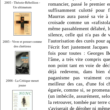
2005 - Théorie-Rébellion -
romancier, passé le premier 
Un ultimatum
suffisamment culotté pour 
Maurras aura passé sa vie à p
croisade comme un «rafistola
même passablement délabré, lui
silence, celle qui n'a pas de 
l'autorisation des curés pour
2005 - Vivre et penser comme
l'écrit fort justement Jacques
des chrétiens
fois pour toutes : Georges Be
l'âme, a très vite compris que
non point tant en voie de déch
déjà redevenu, dans bien d
paganisme pas vraiment co
2006 - La Critique meurt
meilleur des cas, d'une foi 
jeune
égarée, comme si, se promenan
(un imbécile, assurément, selo
la retrouver, tombée par terr
s'aviserait de dérober ni mêm