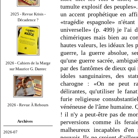
tumulte explosif des peuples»
un accent prophétique en affi
2025 - Revue Krisis -
Décadence ?
«tragédie espagnole» n'étant
universelle» (p. 499) je l'ai 
chimériques mais bien au cont
hautes valeurs, les idéaux les p
guerre, la guerre absolue, s
qu'une guerre sacrée, ambigu
2026 - Cahiers de la Marge
par des fantômes de dieux qui
sur Maurice G. Dantec
idoles sanguinaires, des sta
charogne : «On ne peut rai
délirantes, qu'utiliser le fana
furie religieuse consubstantie
2026 - Revue À Rebours
vénéneuse de l'âme humaine. Qu
! il n'y a peut-être pas de mo
perversions comme ils ferai
Archives
malheureux incapables d'en 
2026-07
pouvoir. Ils ne croient d'aille