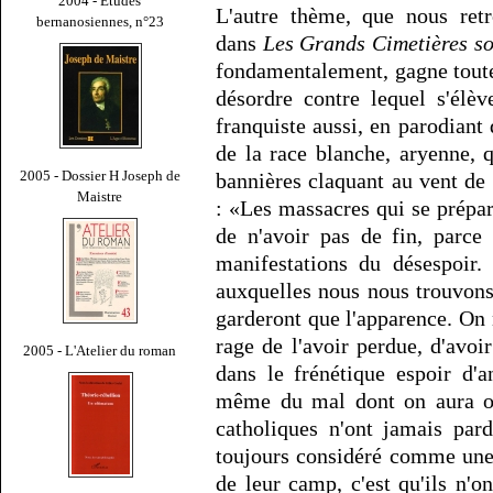
2004 - Études
L'autre thème, que nous ret
bernanosiennes, n°23
dans
Les Grands Cimetières so
fondamentalement, gagne toute
désordre contre lequel s'élèv
franquiste aussi, en parodiant
de la race blanche, aryenne, 
2005 - Dossier H Joseph de
bannières claquant au vent de
Maistre
: «Les massacres qui se prépa
de n'avoir pas de fin, parce
manifestations du désespoir.
auxquelles nous nous trouvons 
garderont que l'apparence. On 
rage de l'avoir perdue, d'avoi
2005 - L'Atelier du roman
dans le frénétique espoir d'an
même du mal dont on aura oub
catholiques n'ont jamais par
toujours considéré comme une
de leur camp, c'est qu'ils n'