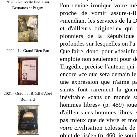
2020 - Nouvelle École sur
l'on devine ironique voire méc
Bernanos et Péguy
proche de vomir assure-t-i
«mendiant les services de la 
et d'ailleurs originelle» qu
pionniers de la République
profondes sur lesquelles on l'a
Que faire, donc, pour «désinfe
2021 - Le Grand Dieu Pan
emploie non seulement pour dé
Tragédie, précise l'auteur, qu
encore «ce que sera demain le
une expression que n'aime pa
saints font rarement la guer
2021 - Océan et Brésil d'Abel
inévitable «dans un monde s
Bonnard
hommes libres» (p. 459) joue
d'ailleurs ces hommes libres,
pas mieux que de vivre et mou
votre
civilisation colossale de 
objet de risée» (p. 460, je soul