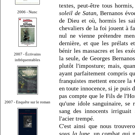
textes, peut-être tous hormis
2006 - Nunc
soleil de Satan
, Bernanos évo
de Dieu et où, hormis les sain
chevaliers de la foi jouent à f
nul ne vienne prétendre me
dernière, et que les prélats 
bénir les massacres et les ex
2007 - Écrivains
la seule, de Georges Bernanos
infréquentables
plutôt l'imposture; mais, qu
ayant parfaitement compris qu'
franquistes mettent encore la
en toute innocence, si je puis
pas compte que le Fils de l'H
2007 - Enquête sur le roman
qu'une idole sanguinaire, se
sang des innocents irriguait
l'acier trempé.
C'est ainsi que nous trouver
sous la lune
, un combat qui n