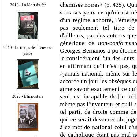
chemises noires» (p. 435). Qu'il
2019 - La Mort du fer
sous ses yeux ce qu'on est né
d'un régime abhorré, l'émerg
pas seulement tel titre de
d'ailleurs, par des auteurs que
générique de
non-conformis
2019 - Le temps des livres est
Georges Bernanos a pu étonner
passé
le considéraient l'un des leurs
en affirmant qu'il n'est pas, q
«jamais national, même sur l
accorde un jour les obsèques d
aime savoir exactement ce qu'il
seul, est incapable de [le lui
2020 - L'Impostura
même pas l'inventeur et qu'il s
tel parti, de droite comme de
que ce serait devancer «le jugem
à ce mot de national celui d'un
de catholique étant pas mal n