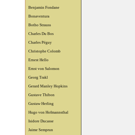
Benjamin Fondane
Bonaventura
Botho Strauss
Charles Du Bos
Charles Péguy
Christophe Colomb
Ernest Hello
Ernst von Salomon
Georg Trakl
Gerard Manley Hopkins
Gustave Thibon
Gustaw Herling
Hugo von Hofmannsthal
Isidore Ducasse
Jaime Semprun