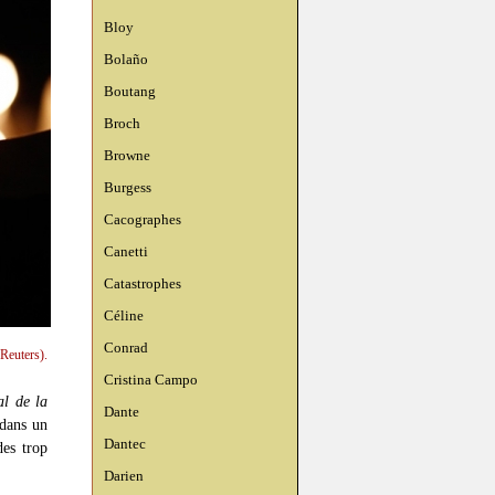
Bloy
Bolaño
Boutang
Broch
Browne
Burgess
Cacographes
Canetti
Catastrophes
Céline
Conrad
Reuters).
Cristina Campo
al de la
Dante
 dans un
Dantec
des trop
Darien