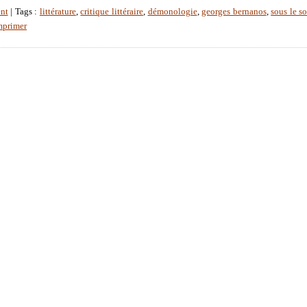
nt
| Tags :
littérature
,
critique littéraire
,
démonologie
,
georges bernanos
,
sous le so
primer