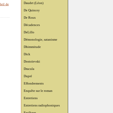
Daudet (Léon)
leil de
De Quincey
De Roux
Décadences
DeLillo
Démonologie, satanisme
Dhimmitude
Dick
Dostoïevski
Dracula
Dupré
Effondrements
Enquête sur le roman
Entretiens
Entretiens radiophoniques
Faulkner