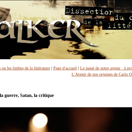
ou les limbes de la littérature
|
Page d'accueil
|
Le passé de notre avenir : à pr
L'Avenir de nos origines de Carlo O
a guerre, Satan, la critique