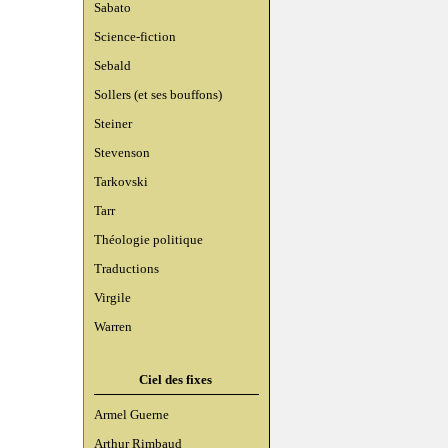
Sabato
Science-fiction
Sebald
Sollers (et ses bouffons)
Steiner
Stevenson
Tarkovski
Tarr
Théologie politique
Traductions
Virgile
Warren
Ciel des fixes
Armel Guerne
Arthur Rimbaud