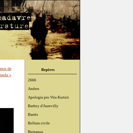
opos de
Repères
ssola »
2666
Anders
Apologia pro Vita Kurtzii
Barbey d'Aurevilly
Barrès
Bellum civile
Bernanos