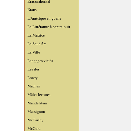
Krasznahorkai
Kraus
L'Amérique en guerre
La Littérature à contre-nuit
La Matrice
La Soudière
La Ville
Langages viciés
Les îles
Lowry
Machen
Mâles lectures
Mandelstam
Massignon
McCarthy
McCord