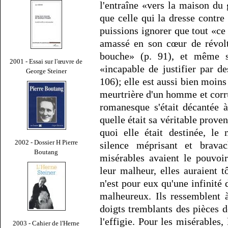
l'entraîne «vers la maison d
que celle qui la dresse contr
puissions ignorer que tout «ce
amassé en son cœur de révolt
bouche» (p. 91), et même si
2001 - Essai sur l'œuvre de
«incapable de justifier par de
George Steiner
106); elle est aussi bien moins
meurtrière d'un homme et corru
romanesque s'était décantée 
quelle était sa véritable proven
quoi elle était destinée, le
2002 - Dossier H Pierre
silence méprisant et brav
Boutang
misérables avaient le pouvoir
leur malheur, elles auraient t
n'est pour eux qu'une infinité
malheureux. Ils ressemblent 
doigts tremblants des pièces 
l'effigie. Pour les misérables,
2003 - Cahier de l'Herne