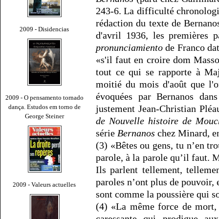
243-6. La difficulté chronologi
rédaction du texte de Bernano
2009 - Disidencias
d'avril 1936, les premières 
pronunciamiento
de Franco data
«s'il faut en croire dom Masso
tout ce qui se rapporte à Ma
moitié du mois d'août que l'
évoquées par Bernanos dan
2009 - O pensamento tornado
dança. Estudos em torno de
justement Jean-Christian Plé
George Steiner
de Nouvelle histoire de Mouc
série
Bernanos
chez Minard, en
(3) «Bêtes ou gens, tu n’en tr
parole, à la parole qu’il faut.
Ils parlent tellement, telleme
paroles n’ont plus de pouvoir, 
2009 - Valeurs actuelles
sont comme la poussière qui so
(4) «La même force de mort, i
caressante qui prodigue aux