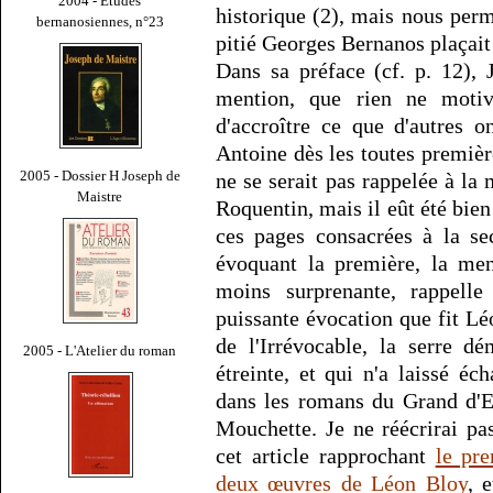
2004 - Études
historique (2), mais nous per
bernanosiennes, n°23
pitié Georges Bernanos plaçait 
Dans sa préface (cf. p. 12),
mention, que rien ne motiv
d'accroître ce que d'autres on
Antoine dès les toutes premiè
2005 - Dossier H Joseph de
ne se serait pas rappelée à la
Maistre
Roquentin, mais il eût été bie
ces pages consacrées à la s
évoquant la première, la me
moins surprenante, rappelle
puissante évocation que fit L
de l'Irrévocable, la serre d
2005 - L'Atelier du roman
étreinte, et qui n'a laissé é
dans les romans du Grand d'E
Mouchette. Je ne réécrirai p
cet article rapprochant
le pr
deux œuvres de Léon Bloy
, 