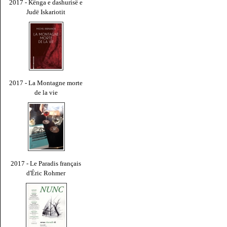
2017 - Kënga e dashurisë e
Judë Iskariotit
2017 - La Montagne morte
de la vie
2017 - Le Paradis français
d'Éric Rohmer