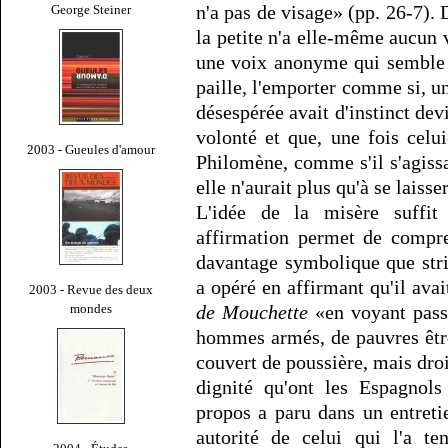
n'a pas de visage» (pp. 26-7).
George Steiner
la petite n'a elle-même aucun v
une voix anonyme qui semble
paille, l'emporter comme si, un
désespérée avait d'instinct dev
volonté et que, une fois celu
2003 - Gueules d'amour
Philomène, comme s'il s'agissa
elle n'aurait plus qu'à se laisse
L'idée de la misère suffit
affirmation permet de compr
davantage symbolique que str
a opéré en affirmant qu'il av
2003 - Revue des deux
mondes
de Mouchette
«en voyant passe
hommes armés, de pauvres être
couvert de poussière, mais droit
dignité qu'ont les Espagnols
propos a paru dans un entret
autorité de celui qui l'a te