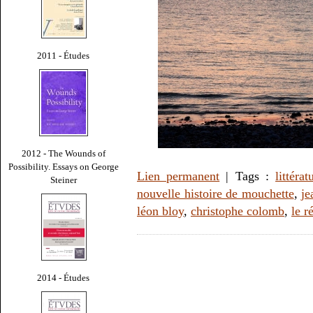
2011 - Études
2012 - The Wounds of
Possibility. Essays on George
Lien permanent
| Tags :
littérat
Steiner
nouvelle histoire de mouchette
,
je
léon bloy
,
christophe colomb
,
le r
2014 - Études