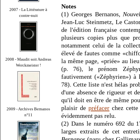
Notes
2007 - La Littérature à
(1) Georges Bernanos,
Nouvel
contre-nuit
Jean-Luc Steinmetz, Le Castor 
de l'édition française contem
plusieurs copies plus que pr
notamment celui de la collec
élevé de fautes comme «chiffon
2008 - Maudit soit Andreas
la même page, «priée» au lieu
Werckmeister !
(p. 76), le prénom Zéphyr
fautivement («Zéphyrien») à l
78). Cette liste n'est hélas p
d'une absence de rigueur et d
qu'il doit en être de même pou
plaisir de
préfacer
chez cette
2009 - Archives Bernanos
évidemment pas relu.
n°11
(2) Dans le numéro 692 du 1
larges extraits de cet entr
Bernanos
(paru chez Gallimard,