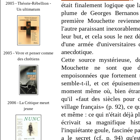
2005 - Théorie-Rébellion -
était finalement logique que 
Un ultimatum
plume de Georges Bernanos 
première Mouchette revienne
l'autre paraissant inexorablem
leur but, et cela sous le nez dé
d'une armée d'universitaires
anecdotique.
2005 - Vivre et penser comme
Cette source mystérieuse, 
des chrétiens
Mouchette ne sont que d
empoisonnées que fortement t
semble-t-il, et cet épuisemen
moment même où, bien étran
qu'il «faut des siècles pour
2006 - La Critique meurt
village français» (p. 92), ce q
jeune
et même : ce qui n'était déjà p
écrivait sa magnifique hi
l'inquiétante goule, fascinée p
a le secret (cf. p. 94) qu'e