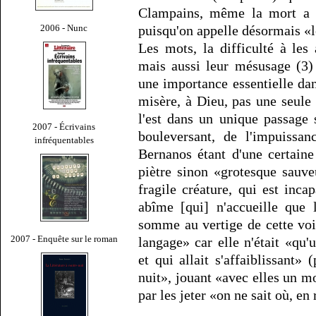
Clampains, même la mort a 
2006 - Nunc
puisqu'on appelle désormais «l
Les mots, la difficulté à les 
mais aussi leur mésusage (3)
une importance essentielle dan
misère, à Dieu, pas une seul
l'est dans un unique passage 
2007 - Écrivains
bouleversant, de l'impuissa
infréquentables
Bernanos étant d'une certain
piètre sinon «grotesque sauve
fragile créature, qui est inc
abîme [qui] n'accueille que 
somme au vertige de cette voi
2007 - Enquête sur le roman
langage» car elle n'était «q
et qui allait s'affaiblissant» 
nuit», jouant «avec elles un m
par les jeter «on ne sait où, en