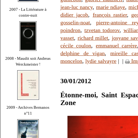
jean-luc nancy
,
marie ndiaye
,
mic
2007 - La Littérature à
didier jacob
,
françois rastier
,
ge
contre-nuit
gosselin-noat
,
pierre-antoine re
poindron
,
tzvetan todorov
,
willi
vasset
,
richard millet
,
josyane sa
cécile coulon
,
emmanuel carrère
delphine de vigan
,
mireille ca
2008 - Maudit soit Andreas
moncelon
,
lydie salvayre
|
|
Im
Werckmeister !
30/01/2012
Étonne-moi, Saint Espac
Zone
2009 - Archives Bernanos
n°11