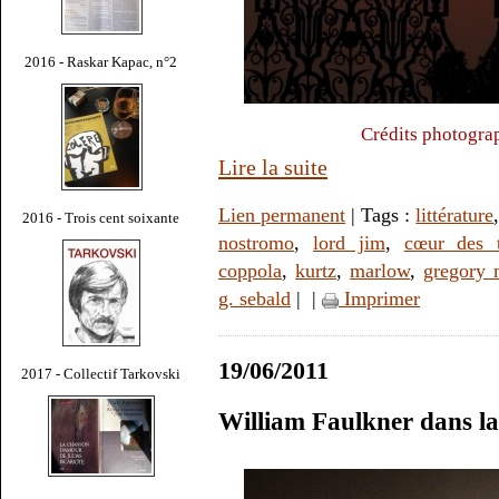
2016 - Raskar Kapac, n°2
Crédits photogra
Lire la suite
Lien permanent
| Tags :
littérature
2016 - Trois cent soixante
nostromo
,
lord jim
,
cœur des t
coppola
,
kurtz
,
marlow
,
gregory 
g. sebald
|
|
Imprimer
19/06/2011
2017 - Collectif Tarkovski
William Faulkner dans l