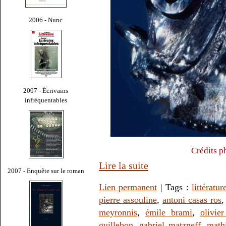
2006 - Nunc
2007 - Écrivains
infréquentables
Crédits p
Lire la suite
2007 - Enquête sur le roman
Lien permanent
| Tags :
littératur
pierre assouline
,
antoni casas ros
meyronnis
,
émile brami
,
olivie
guillebon
,
gabriel matzneff
,
math