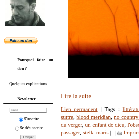
Pourquoi faire un
don ?
Quelques explications
Lire la suite
Newsletter
Lien permanent
| Tags :
littérat
suttre
,
blood meridian
,
no country
S'inscrire
du verger
,
un enfant de dieu
,
l'obs
Se désinscrire
passager
,
stella maris
|
|
Imprim