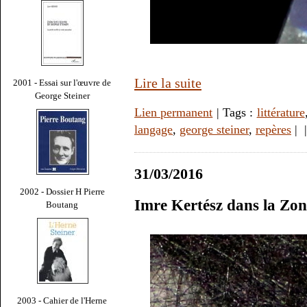
Lire la suite
2001 - Essai sur l'œuvre de
George Steiner
Lien permanent
| Tags :
littérature
langage
,
george steiner
,
repères
|
31/03/2016
2002 - Dossier H Pierre
Imre Kertész dans la Zon
Boutang
2003 - Cahier de l'Herne