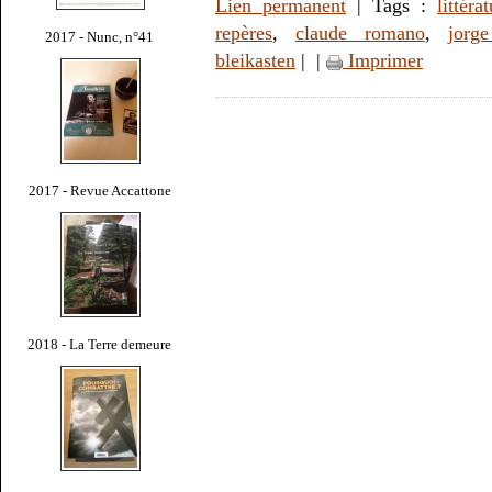
Lien permanent
| Tags :
littéra
repères
,
claude romano
,
jorg
2017 - Nunc, n°41
bleikasten
|
|
Imprimer
2017 - Revue Accattone
2018 - La Terre demeure