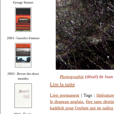
George Steiner
2003 - Gueules d'amour
2003 - Revue des deux
Photographie
(détail) de Juan
mondes
Lire la suite
Lien permanent
| Tags :
littératur
le drapeau anglais
,
être sans desti
kaddish pour l'enfant qui ne naîtra