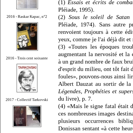
(1)
Essais et écrits de comba
Pléiade, 1995).
(2)
Sous le soleil de Satan
(
2016 - Raskar Kapac, n°2
Pléiade, 1974). Sans autre p
renvoient toujours à cette éd
yeux, comme je l'ai déjà dit et 
(3) «Toutes les époques troub
augmentant la nervosité et la 
2016 - Trois cent soixante
à un grand nombre de faux bruit
d'esprit du milieu, ont tôt fait
foules», pouvons-nous ainsi li
Albert Dauzat au sortir de la
Légendes, Prophéties et super
du livre), p. 7.
2017 - Collectif Tarkovski
(4) «Mais le signe fatal était 
ces nombreuses images destina
plusieurs occurrences bibli
Donissan sentant «à cette heu