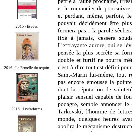
pétrie à l'aube prochaine, irrési
et le romancier de poursuivre,
et perdant, même, parfois, l
pouvait décidément être plu
2015 - Études
fermera pas... la parole sèchera
fixé à jamais, cessera souda
L'effrayante aurore, qui se l
pensée la plus secrète sa for
double et furtif ne pourra mê
c'est-à-dire tout est défini pou
2016 - La Femelle du requin
Saint-Marin lui-même, tout re
pas encore émoussé la pointe
dont la réputation de saintet
plaisir sensuel capable de fou
podagre, semble annoncer le 
2016 - Livr'arbitres
Tarkovski, l'homme de lettre
monde, quelques heures ava
abolira le mécanisme destruct