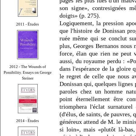
pages les plus lues d'un mauva
son signe», contresignées m
doigts» (p. 275).
Logiquement, la pression apoc
2011 - Études
que l'histoire de Donissan pro
ruée même qui se conclut su
plus, Georges Bernanos nous m
force, élan que rien ne peut 
aussi, du royaume perdu : «Po
2012 - The Wounds of
dans l'espérance de la gloire
Possibility. Essays on George
le regret de celle que nous a
Steiner
Donissan qui, quelques lignes p
paroles chez un homme natur
point éternellement être con
triomphera l'éclat surnaturel 
(d'élus, de saints, de pauvres, q
2014 - Études
généreux attend de M. le minist
si loin», mais «plutôt là-bas,