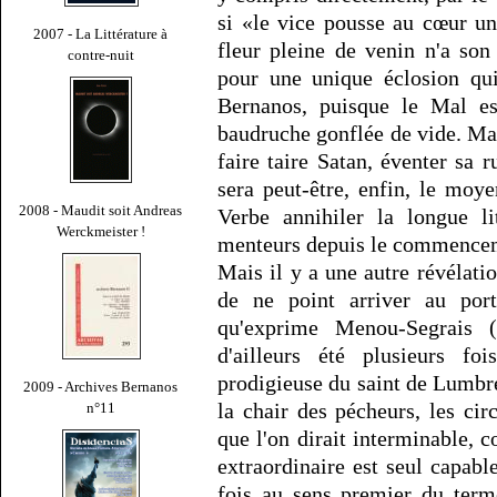
si «le vice pousse au cœur un
2007 - La Littérature à
fleur pleine de venin n'a son
contre-nuit
pour une unique éclosion qui 
Bernanos, puisque le Mal es
baudruche gonflée de vide. Mai
faire taire Satan, éventer sa 
sera peut-être, enfin, le moye
2008 - Maudit soit Andreas
Verbe annihiler la longue l
Werckmeister !
menteurs depuis le commence
Mais il y a une autre révélati
de ne point arriver au port
qu'exprime Menou-Segrais (
d'ailleurs été plusieurs fo
prodigieuse du saint de Lumbre
2009 - Archives Bernanos
la chair des pécheurs, les ci
n°11
que l'on dirait interminable
extraordinaire est seul capabl
fois au sens premier du term