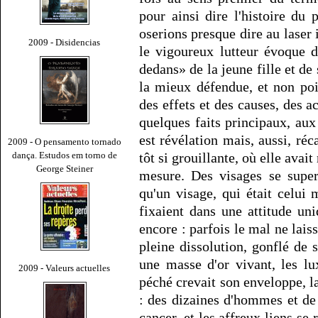
pour ainsi dire l'histoire du
oserions presque dire au laser 
2009 - Disidencias
le vigoureux lutteur évoque d
dedans» de la jeune fille et de 
la mieux défendue, et non poi
des effets et des causes, des a
quelques faits principaux, au
est révélation mais, aussi, réc
2009 - O pensamento tornado
dança. Estudos em torno de
tôt si grouillante, où elle avait
George Steiner
mesure. Des visages se super
qu'un visage, qui était celui
fixaient dans une attitude uni
encore : parfois le mal ne lais
pleine dissolution, gonflé de 
une masse d'or vivant, les lux
2009 - Valeurs actuelles
péché crevait son enveloppe, la
: des dizaines d'hommes et d
cancer, et les affreux liens se 