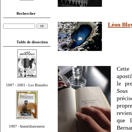
Rechercher
Léon Blo
Table de dissection
Cette
apost
le pr
1997 - 2001 - Les Brandes
Sous 
préci
propre
revien
que 
1997 - Immédiatement
Bernan