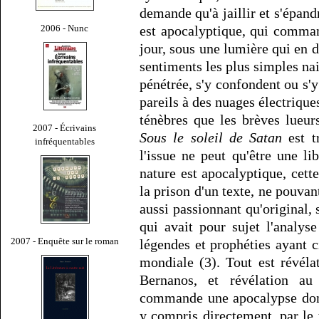
demande qu'à jaillir et s'épan
2006 - Nunc
est apocalyptique, qui comman
jour, sous une lumière qui en 
sentiments les plus simples nai
pénétrée, s'y confondent ou s'y
pareils à des nuages électriques
ténèbres que les brèves lueurs
2007 - Écrivains
Sous le soleil de Satan
est t
infréquentables
l'issue ne peut qu'être une li
nature est apocalyptique, cett
la prison d'un texte, ne pouvan
aussi passionnant qu'original, 
qui avait pour sujet l'analys
2007 - Enquête sur le roman
légendes et prophéties ayant 
mondiale (3). Tout est révél
Bernanos, et révélation a
commande une apocalypse dont 
y compris directement, par le 