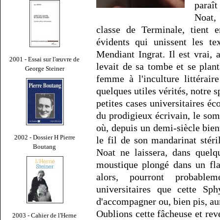
paraî
Noat,
classe de Terminale, tient e
évidents qui unissent les t
Mendiant Ingrat. Il est vrai,
2001 - Essai sur l'œuvre de
levait de sa tombe et se plant
George Steiner
femme à l'inculture littérair
quelques utiles vérités, notre s
petites cases universitaires éc
du prodigieux écrivain, le som
où, depuis un demi-siècle bient
2002 - Dossier H Pierre
le fil de son mandarinat sté
Boutang
Noat ne laissera, dans quelq
moustique plongé dans un flac
alors, pourront probable
universitaires que cette Sp
d'accompagner ou, bien pis, au
Oublions cette fâcheuse et reve
2003 - Cahier de l'Herne