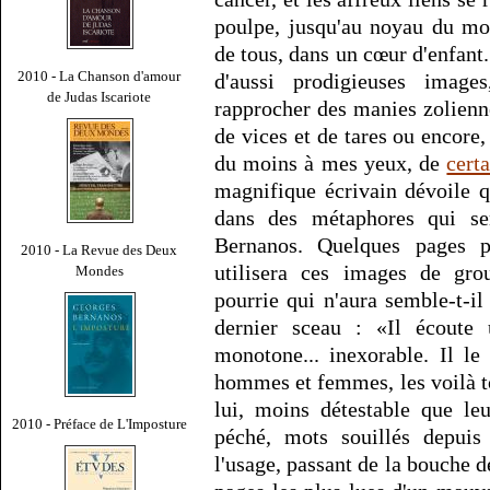
poulpe, jusqu'au noyau du mon
de tous, dans un cœur d'enfant.
2010 - La Chanson d'amour
d'aussi prodigieuses imag
de Judas Iscariote
rapprocher des manies zolienne
de vices et de tares ou encore
du moins à mes yeux, de
cert
magnifique écrivain dévoile 
dans des métaphores qui se
Bernanos. Quelques pages p
2010 - La Revue des Deux
utilisera ces images de grou
Mondes
pourrie qui n'aura semble-t-i
dernier sceau : «Il écoute 
monotone... inexorable. Il le
hommes et femmes, les voilà to
lui, moins détestable que le
2010 - Préface de L'Imposture
péché, mots souillés depuis 
l'usage, passant de la bouche de