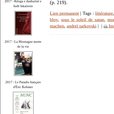
2017 - Kënga e dashurisë e
(p. 219).
Judë Iskariotit
Lien permanent
| Tags :
littérature
bloy
,
sous le soleil de satan
,
mon
machen
,
andreï tarkovski
|
|
Im
2017 - La Montagne morte
de la vie
2017 - Le Paradis français
d'Éric Rohmer