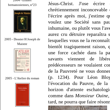
2004 - Études
Jésus-Christ. J'ose écrir
bernanosiennes, n°23
chrétiennement inconcevable 
l'écrire après moi, j'estime 
voulez une Société sans pau
inhumaine, ou plutôt vous l'av
aurez cru détruire reparaîtra 
2005 - Dossier H Joseph de
lesquelles vous ne la reconnaî
Maistre
bientôt tragiquement raison, 
une force cachée dans la pa
savants viennent de libé
prédécesseurs ne voulaient con
de la Pauvreté ne vous donner
(p. 1234). Pour Léon Blo
2005 - L'Atelier du roman
l'évocation du Pauvre, de la
horizon d'attente eschatolog
comme dans
Monsieur Ouine
tard, ne pourra que faire résonn