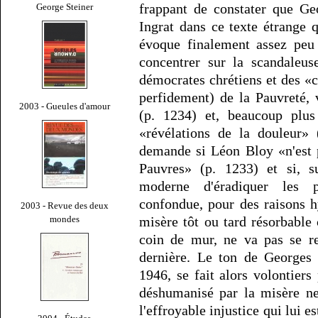
frappant de constater que Ge
George Steiner
Ingrat dans ce texte étrange 
évoque finalement assez peu 
concentrer sur la scandaleu
démocrates chrétiens et des «
perfidement) de la Pauvreté, 
2003 - Gueules d'amour
(p. 1234) et, beaucoup plus
«révélations de la douleur»
demande si Léon Bloy «n'est 
Pauvres» (p. 1233) et si, su
moderne d'éradiquer les 
confondue, pour des raisons h
2003 - Revue des deux
mondes
misère tôt ou tard résorbabl
coin de mur, ne va pas se re
dernière. Le ton de Georges 
1946, se fait alors volontier
déshumanisé par la misère ne
l'effroyable injustice qui lui e