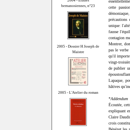
2004 - Études
essentielleme
bernanosiennes, n°23
cette passi
démoniaque, 
précautions 
unique: l'al
fausse l'équ
contagion men
Montrer, donc
2005 - Dossier H Joseph de
pas le verbe
Maistre
qu'il importe
vingt-troisi
de publier u
époustoufla
Lapaque, pou
hâtives qu'in
2005 - L'Atelier du roman
*
Addendum
Écoutée, cet
expliquant e
Claire Daudin
crois constit
Bénézet les 