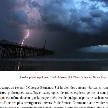
Crédits photographiques : David Massey (AP Photo /
Daytona Beach News-
rs temps de revenir à Georges Bernanos. J'ai lu bien des auteurs : écrivains, rom
istes, philosophes, tartuffes et cacographes de toutes espèces, genres et sous-
sque
est même devenu, par la magie opérative de quelque népotisme cachant so
nt d'une des plus prestigieuses universités de France. Comment diable voulez-
hes et tartufes, recevant pareil signal, comme disent les journalistes, des plu