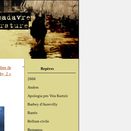
dien de
Repères
hy, 2 »
2666
Anders
Apologia pro Vita Kurtzii
Barbey d'Aurevilly
Barrès
Bellum civile
Bernanos