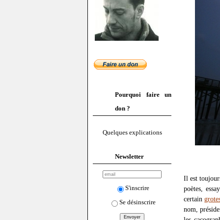
Pourquoi faire un
don ?
Quelques explications
Newsletter
Il est toujou
S'inscrire
poètes, essay
certain
grote
Se désinscrire
nom, préside
les cacograp