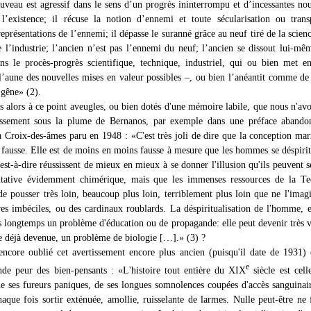
eau est agressif dans le sens d’un progrès ininterrompu et d’incessantes no
l’existence; il récuse la notion d’ennemi et toute sécularisation ou trans
eprésentations de l’ennemi; il dépasse le suranné grâce au neuf tiré de la scienc
e l’industrie; l’ancien n’est pas l’ennemi du neuf; l’ancien se dissout lui-mê
s le procès-progrès scientifique, technique, industriel, qui ou bien met e
 l’aune des nouvelles mises en valeur possibles –, ou bien l’anéantit comme de
 gêne» (2).
alors à ce point aveugles, ou bien dotés d'une mémoire labile, que nous n'avo
ssement sous la plume de Bernanos, par exemple dans une préface abando
 Croix-des-âmes paru en 1948 : «C'est très joli de dire que la conception mar
t fausse. Elle est de moins en moins fausse à mesure que les hommes se déspirit
est-à-dire réussissent de mieux en mieux à se donner l'illusion qu'ils peuvent s
ntative évidemment chimérique, mais que les immenses ressources de la Te
de pousser très loin, beaucoup plus loin, terriblement plus loin que ne l'imag
res imbéciles, ou des cardinaux roublards. La déspiritualisation de l'homme, e
s longtemps un problème d'éducation ou de propagande: elle peut devenir très vi
te déjà devenue, un problème de biologie […].» (3) ?
ncore oublié cet avertissement encore plus ancien (puisqu'il date de 1931)
e
de peur des bien-pensants : «L'histoire tout entière du XIX
siècle est cell
de ses fureurs paniques, de ses longues somnolences coupées d'accès sanguinai
haque fois sortir exténuée, amollie, ruisselante de larmes. Nulle peut-être ne 