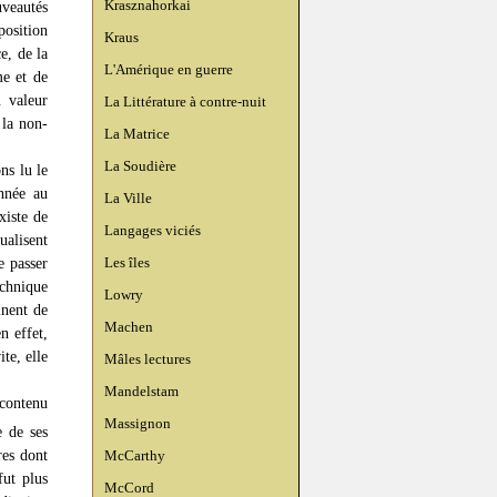
Krasznahorkai
uveautés
position
Kraus
e, de la
L'Amérique en guerre
me et de
n valeur
La Littérature à contre-nuit
 la non-
La Matrice
La Soudière
ns lu le
nnée au
La Ville
xiste de
Langages viciés
ualisent
Les îles
e passer
chnique
Lowry
inent de
Machen
n effet,
te, elle
Mâles lectures
Mandelstam
 contenu
Massignon
e de ses
res dont
McCarthy
fut plus
McCord