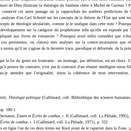
mort de Dieu illustrant la théologie du fantôme chère à Michel de Certeau ? 
 conservé cet autre passage où je rapprochais les sombres prédictions de 
analyses d'un Carl Schmitt sur les concepts de la théorie de l'État qui sont tou
ncepts de théologie sécularisés, comme je le souligne dans cette note ? Pourqu
développement sur la catégorie du prophétisme telle qu'elle est exposée par
pliquée aux livres du romancier ? Pourquoi avoir enfin considéré que n'éta
s (ou pertinentes, ou claires) mes analyses sur la contre-incarnation que ré
 moins qu'il ne s'agisse de la dernière trace, parodique et déformée, de la pré
que la loi du genre est frustrante : un montage, par définition, est un choix. 
qu'à preuve du contraire, n'est pas le contraire d'un résumé intelligent sinon fi
s-je attendre que l'originalité, sinon la cohérence de mon intervention, 
mitt,
Théologie politique
(Gallimard, coll. Bibliothèque des sciences humaines
 pp. 180-1.
 Bernanos,
Essais et Écrits de combat
, t. II (Gallimard, coll. La Pléiade, 1995),
 Écrits de combat
, t. I (Gallimard, coll. La Pléiade, 1971), p. 332.
is en ligne l'un de ces deux textes sur Knol avant de le rapatrier dans la Zone,
i