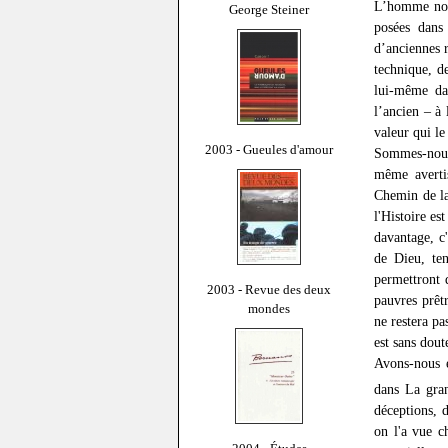
L’homme nouv
George Steiner
posées dans 
d’anciennes r
technique, d
lui-même dan
l’ancien – à
valeur qui le
2003 - Gueules d'amour
Sommes-nous 
même averti
Chemin de la
l'Histoire es
davantage, c'
de Dieu, te
permettront 
2003 - Revue des deux
pauvres prêt
mondes
ne restera pa
est sans dou
Avons-nous e
dans La gran
déceptions, 
on l'a vue c