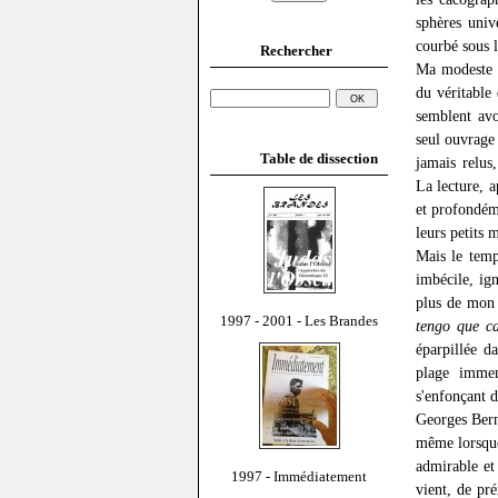
sphères univ
courbé sous l
Rechercher
Ma modeste c
du véritable 
semblent avo
seul ouvrage 
Table de dissection
jamais relus
La lecture, a
et profondéme
leurs petits 
Mais le temp
imbécile, ig
plus de mon 
1997 - 2001 - Les Brandes
tengo que c
éparpillée d
plage immen
s'enfonçant 
Georges Berna
même lorsque
admirable et 
1997 - Immédiatement
vient, de pr