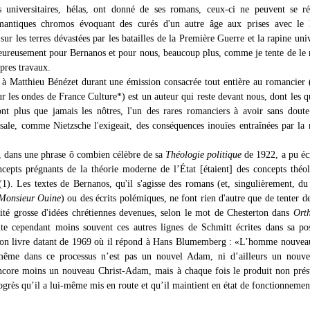
s universitaires, hélas, ont donné de ses romans, ceux-ci ne peuvent se r
mantiques chromos évoquant des curés d'un autre âge aux prises avec le 
ur les terres dévastées par les batailles de la Première Guerre et la rapine univ
 heureusement pour Bernanos et pour nous, beaucoup plus, comme je tente de le
pres travaux.
té à Matthieu Bénézet durant une émission consacrée tout entière au romancier 
r les ondes de France Culture*) est un auteur qui reste devant nous, dont les q
ont plus que jamais les nôtres, l'un des rares romanciers à avoir sans doute
sale, comme Nietzsche l'exigeait, des conséquences inouïes entraînées par la
, dans une phrase ô combien célèbre de sa
Théologie politique
de 1922, a pu éc
ncepts prégnants de la théorie moderne de l’État [étaient] des concepts théo
 (1). Les textes de Bernanos, qu'il s'agisse des romans (et, singulièrement, du
Monsieur Ouine
) ou des écrits polémiques, ne font rien d'autre que de tenter d
ité grosse d'idées chrétiennes devenues, selon le mot de Chesterton dans
Ort
ite cependant moins souvent ces autres lignes de Schmitt écrites dans sa po
 son livre datant de 1969 où il répond à Hans Blumemberg : «L’homme nouvea
-même dans ce processus n’est pas un nouvel Adam, ni d’ailleurs un nouve
ncore moins un nouveau Christ-Adam, mais à chaque fois le produit non prés
ogrès qu’il a lui-même mis en route et qu’il maintient en état de fonctionnemen