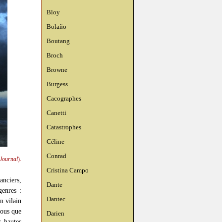
Bloy
Bolaño
Boutang
Broch
Browne
Burgess
Cacographes
Canetti
Catastrophes
Céline
Conrad
Journal
).
Cristina Campo
anciers,
Dante
genres :
Dantec
n vilain
vous que
Darien
s hautes