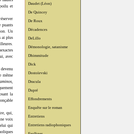
Daudet (Léon)
poilu et
De Quincey
réserver
De Roux
e puants
Décadences
sion. Un
 ai plus
DeLillo
lleures.
Démonologie, satanisme
nexactes
Dhimmitude
ui, avec
Dick
, devenu
Dostoïevski
tre même
aminos,
Dracula
iquement
Dupré
osant la
Effondrements
onçable
Enquête sur le roman
re, qui,
Entretiens
une voix
Entretiens radiophoniques
elui qui
holiques
Faulkner