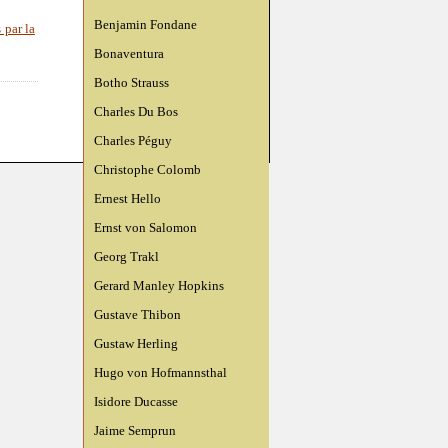
Benjamin Fondane
s par la
Bonaventura
Botho Strauss
Charles Du Bos
Charles Péguy
Christophe Colomb
Ernest Hello
Ernst von Salomon
Georg Trakl
Gerard Manley Hopkins
Gustave Thibon
Gustaw Herling
Hugo von Hofmannsthal
Isidore Ducasse
Jaime Semprun