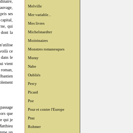
dinaire,
Melville
auvage,
pris ses
Mer variable...
capital,
Mes livres
rne, qui
Michelstaedter
 dont la
Moitrinaires
'utilise
Monstres romanesques
voilà ce
 dans le
Muray
ui vient
Nabe
r roman,
Oubliés
bastien
iblement
Percy
Picard
Poe
 passage
Pour et contre l'Europe
lors que
Praz
e qui je
Matthieu
Rohmer
comme un