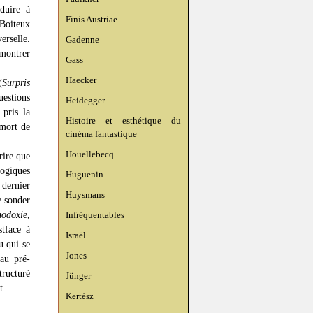
éduire à
Finis Austriae
Boiteux
erselle.
Gadenne
 montrer
Gass
Haecker
(
Surpris
uestions
Heidegger
 pris la
Histoire et esthétique du
 mort de
cinéma fantastique
Houellebecq
rire que
logiques
Huguenin
 dernier
Huysmans
e sonder
hodoxie
,
Infréquentables
stface à
Israël
u qui se
Jones
au pré-
tructuré
Jünger
t.
Kertész