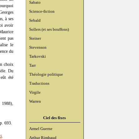
Sabato
Pourquoi
Science-fiction
Georges
s, à ses
Sebald
oi avoir
Sollers (et ses bouffons)
 Maurice
ient pas
Steiner
alise le
Stevenson
sence du
Tarkovski
Un choix
Tarr
dèle. Du
Théologie politique
eût été
Traductions
Virgile
Warren
, 1988),
Ciel des fixes
 p. 693.
Armel Guerne
ci
.
Arthur Rimbaud