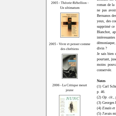
2005 - Théorie-Rébellion -
roman de la 
Un ultimatum
ne pas avoir
Bernanos des 
yeux, des co
supprimé ce 
Blanchot, ap
intéressante
démoniaque, à
2005 - Vivre et penser comme
divin ?
des chrétiens
Je sais bien 
pourtant, jus
moins pouvai
conservée.
Notes
2006 - La Critique meurt
(1) Carl Sch
jeune
p. 46.
(2)
Op. cit.
,
(3) Georges
(4)
Essais et
(5) J'avais m