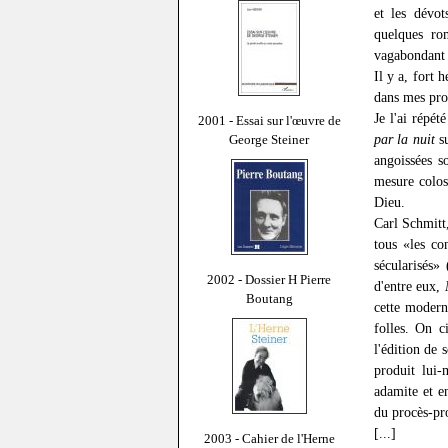
et les dévot
quelques ro
vagabondant s
Il y a, fort
dans mes pro
Je l'ai répé
2001 - Essai sur l'œuvre de
par la nuit
su
George Steiner
angoissées s
mesure colos
Dieu.
Carl Schmitt
tous «les co
sécularisés»
2002 - Dossier H Pierre
d'entre eux,
Boutang
cette modern
folles. On c
l'édition de
produit lui
adamite et e
du procès-pr
[...]
2003 - Cahier de l'Herne