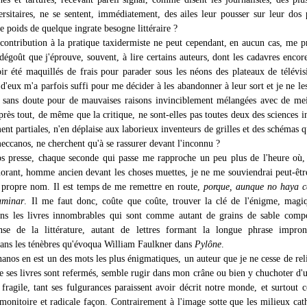
ersitaires, ne se sentent, immédiatement, des ailes leur pousser sur leur dos 
e poids de quelque ingrate besogne littéraire ?
ontribution à la pratique taxidermiste ne peut cependant, en aucun cas, me p
dégoût que j'éprouve, souvent, à lire certains auteurs, dont les cadavres encor
ir été maquillés de frais pour parader sous les néons des plateaux de télévi
d'eux m'a parfois suffi pour me décider à les abandonner à leur sort et je ne les
, sans doute pour de mauvaises raisons invinciblement mélangées avec de mei
près tout, de même que la critique, ne sont-elles pas toutes deux des sciences i
nt partiales, n'en déplaise aux laborieux inventeurs de grilles et des schémas q
meccanos, ne cherchent qu'à se rassurer devant l'inconnu ?
s presse, chaque seconde qui passe me rapproche un peu plus de l'heure où
norant, homme ancien devant les choses muettes, je ne me souviendrai peut-ê
propre nom. Il est temps de me remettre en route,
porque, aunque no haya c
aminar
. Il me faut donc, coûte que coûte, trouver la clé de l'énigme, mag
ans les livres innombrables qui sont comme autant de grains de sable comp
se de la littérature, autant de lettres formant la longue phrase impron
dans les ténèbres qu'évoqua William Faulkner dans
Pylône
.
nos en est un des mots les plus énigmatiques, un auteur que je ne cesse de reli
 ses livres sont refermés, semble rugir dans mon crâne ou bien y chuchoter d'
fragile, tant ses fulgurances paraissent avoir décrit notre monde, et surtout c
émonitoire et radicale façon. Contrairement à l'image sotte que les milieux cat