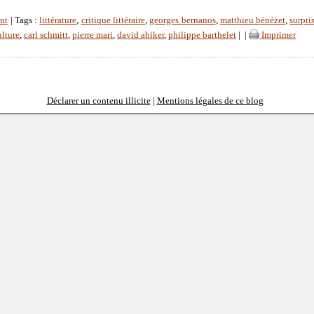
nt
| Tags :
littérature
,
critique littéraire
,
georges bernanos
,
matthieu bénézet
,
surpri
ulture
,
carl schmitt
,
pierre mari
,
david abiker
,
philippe barthelet
|
|
Imprimer
Déclarer un contenu illicite
|
Mentions légales de ce blog