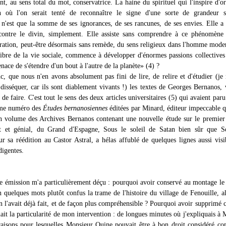
nt, au sens total du mot, conservatrice. La haine du spirituel qui l'inspire d'or
on où l'on serait tenté de reconnaître le signe d'une sorte de grandeur s
n'est que la somme de ses ignorances, de ses rancunes, de ses envies. Elle a 
contre le divin, simplement. Elle assiste sans comprendre à ce phénomène 
tération, peut-être désormais sans remède, du sens religieux dans l'homme mode
ilibre de la vie sociale, commence à développer d'énormes passions collectives
ace de s'étendre d'un bout à l'autre de la planète» (4) ?
, que nous n'en avons absolument pas fini de lire, de relire et d'étudier (je n
 disséquer, car ils sont diablement vivants !) les textes de Georges Bernanos, 
 de faire. C'est tout le sens des deux articles universitaires (5) qui avaient paru
ème numéro des
Études bernanosiennes
éditées par Minard, éditeur impeccable q
n volume des Archives Bernanos contenant une nouvelle étude sur le premie
nt et génial, du Grand d'Espagne, Sous le soleil de Satan bien sûr que Sé
r sa réédition au Castor Astral, a hélas affublé de quelques lignes aussi vis
digentes.
te émission m'a particulièrement déçu : pourquoi avoir conservé au montage le
n quelques mots plutôt confus la trame de l'histoire du village de Fenouille, a
 l'avait déjà fait, et de façon plus compréhensible ? Pourquoi avoir supprimé c
uait la particularité de mon intervention : de longues minutes où j'expliquais à 
raisons pour lesquelles Monsieur Ouine pouvait être à bon droit considéré 