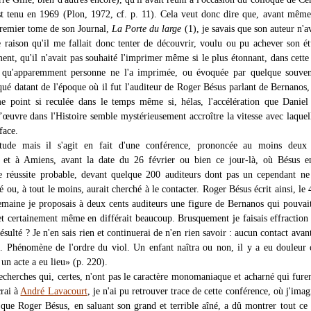
est tenu en 1969 (Plon, 1972, cf. p. 11). Cela veut donc dire que, avant mêm
premier tome de son Journal,
La Porte du large
(1), je savais que son auteur n'av
 raison qu'il me fallait donc tenter de découvrir, voulu ou pu achever son é
ent, qu'il n'avait pas souhaité l'imprimer même si le plus étonnant, dans cette 
t qu'apparemment personne ne l'a imprimée, ou évoquée par quelque souveni
qué datant de l'époque où il fut l'auditeur de Roger Bésus parlant de Bernanos
 point si reculée dans le temps même si, hélas, l'accélération que Daniel
l’œuvre dans l'Histoire semble mystérieusement accroître la vitesse avec laquel
face.
étude mais il s'agit en fait d'une conférence, prononcée au moins deux 
 et à Amiens, avant la date du 26 février ou bien ce jour-là, où Bésus en
 réussite probable, devant quelque 200 auditeurs dont pas un cependant ne
ité ou, à tout le moins, aurait cherché à le contacter. Roger Bésus écrit ainsi, le 
emaine je proposais à deux cents auditeurs une figure de Bernanos qui pouvai
, et certainement même en différait beaucoup. Brusquement je faisais effraction
résulté ? Je n'en sais rien et continuerai de n'en rien savoir : aucun contact avan
s. Phénomène de l'ordre du viol. Un enfant naîtra ou non, il y a eu douleur
un acte a eu lieu» (p. 220).
echerches qui, certes, n'ont pas le caractère monomaniaque et acharné qui furen
crai à
André Lavacourt
, je n'ai pu retrouver trace de cette conférence, où j'imag
t que Roger Bésus, en saluant son grand et terrible aîné, a dû montrer tout ce 