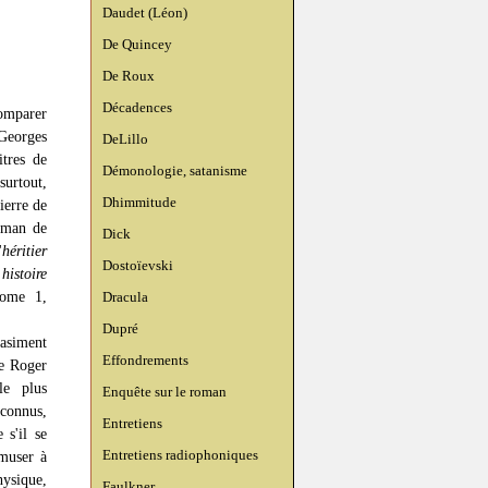
Daudet (Léon)
De Quincey
De Roux
Décadences
omparer
Georges
DeLillo
itres de
Démonologie, satanisme
rtout,
Dhimmitude
ierre de
oman de
Dick
'
héritier
Dostoïevski
istoire
tome 1,
Dracula
Dupré
asiment
Effondrements
de Roger
le plus
Enquête sur le roman
éconnus,
Entretiens
s'il se
Entretiens radiophoniques
amuser à
hysique,
Faulkner