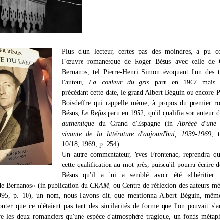
Plus d'un lecteur, certes pas des moindres, a pu c
l’œuvre romanesque de Roger Bésus avec celle de 
Bernanos, tel Pierre-Henri Simon évoquant l'un des t
l'auteur,
La couleur du gris
paru en 1967 mais su
précédant cette date, le grand Albert Béguin ou encore P
Boisdeffre qui rappelle même, à propos du premier r
Bésus,
Le Refus
paru en 1952, qu'il qualifia son auteur d
authentique
du Grand d'Espagne (in
Abrégé d'une h
vivante de la littérature d'aujourd'hui, 1939-1969
, 
10/18, 1969, p. 254).
Un autre commentateur, Yves Frontenac, reprendra qu
cette qualification au mot près, puisqu'il pourra écrire 
Bésus qu'il a lui a semblé avoir été «l'héritier 
de Bernanos» (in publication du
CRAM
, ou Centre de réflexion des auteurs m
995, p. 10), un nom, nous l'avons dit, que mentionna Albert Béguin, même 
outer que ce n'étaient pas tant des similarités de forme que l'on pouvait s'
re les deux romanciers qu'une espèce d'atmosphère tragique, un fonds métap