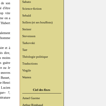
Sabato
 de son
é d'être
Science-fiction
rop vite
Sebald
me on a
Sollers (et ses bouffons)
d'Hubert
Steiner
alement
Stevenson
un homme
Tarkovski
ire
et à
Tarr
is dire,
Théologie politique
ou moins
us guère
Traductions
in ou le
Virgile
s œuvres
Warren
 Busset,
re-Henri
n Lucien
Ciel des fixes
que» ?
,
térature
Armel Guerne
Arthur Rimbaud