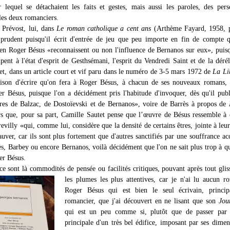
ur lequel se détachaient les faits et gestes, mais aussi les paroles, des per
 les deux romanciers.
 Prévost, lui, dans
Le roman catholique a cent ans
(Arthème Fayard, 1958, p
prudent puisqu'il écrit d'entrée de jeu que peu importe en fin de compte 
en Roger Bésus «reconnaissent ou non l'influence de Bernanos sur eux», puis
pent à l'état d'esprit de Gesthsémani, l'esprit du Vendredi Saint et de la dérél
et, dans un article court et vif paru dans le numéro de 3-5 mars 1972 de
La Li
aison d'écrire qu'on fera à Roger Bésus, à chacun de ses nouveaux romans, 
ger Bésus, puisque l'on a décidément pris l'habitude d'invoquer, dès qu'il publ
es de Balzac, de Dostoïevski et de Bernanos», voire de Barrès à propos de
s que, pour sa part, Camille Sautet pense que l’œuvre de Bésus ressemble à 
villy «qui, comme lui, considère que la densité de certains êtres, jointe à leur
sauver, car ils sont plus fortement que d'autres sanctifiés par une souffrance ac
ès, Barbey ou encore Bernanos, voilà décidément que l'on ne sait plus trop à qu
uer Bésus.
 ce sont là commodités de pensée ou facilités critiques, pouvant après tout glis
les plumes les plus attentives,
car je n'ai lu aucun r
Roger Bésus qui est bien le seul écrivain, princip
romancier, que j'ai découvert en ne lisant que son
Jou
qui est un peu comme si, plutôt que de passer par l
principale d'un très bel édifice, imposant par ses dimen