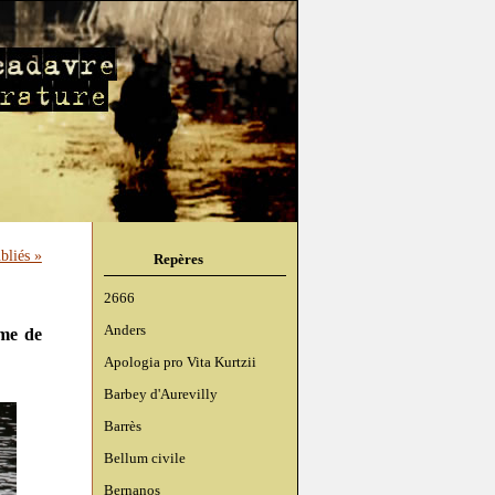
bliés »
Repères
2666
Anders
ome de
Apologia pro Vita Kurtzii
Barbey d'Aurevilly
Barrès
Bellum civile
Bernanos