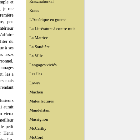
Krasznahorkai
imple et
s, je me
Kraus
première
L'Amérique en guerre
ns, peu
ntérieur
La Littérature à contre-nuit
affaire
La Matrice
fiter du
La Soudière
ue à ses
ns assez
La Ville
rsonnel,
Langages viciés
onnages
Les îles
t, les a
irs mais
Lowry
 rendant
Machen
lusieurs
Mâles lectures
i aurait
Mandelstam
un vieux
Massignon
eilleur
le petit
McCarthy
v, Henri
McCord
risy-La-