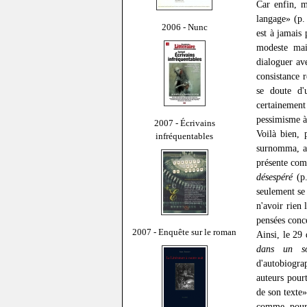
Car enfin, m
langage» (p.
2006 - Nunc
est à jamais
modeste mais
dialoguer av
consistance 
se doute d'
certainement
pessimisme à 
2007 - Écrivains
Voilà bien,
infréquentables
surnomma, al
présente comm
désespéré
(p.
seulement se
n'avoir rien 
pensées conc
2007 - Enquête sur le roman
Ainsi, le 29
dans un so
d'autobiogra
auteurs pour
de son texte»
comme pour 