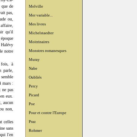
e que de
Melville
ait pas,
Mer variable...
tude ou,
Mes livres
affaire,
r qu'il
Michelstaedter
, époque
Moitrinaires
 Halévy
Monstres romanesques
le notre
Muray
fois, à
Nabe
 parle,
 semble
Oubliés
4 mars :
Percy
t ne pas
Picard
 en eux.
t, aucun
Poe
 ou non,
Pour et contre l'Europe
Praz
t celles
ine sans
Rohmer
qui l'en