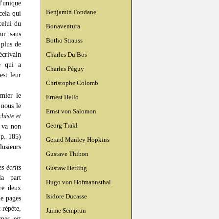
l'unique
Benjamin Fondane
cela qui
celui du
Bonaventura
ur sans
Botho Strauss
 plus de
écrivain
Charles Du Bos
e qui a
Charles Péguy
est leur
Christophe Colomb
mier le
Ernest Hello
 nous le
Ernst von Salomon
histe et
Georg Trakl
 va non
 p. 185)
Gerard Manley Hopkins
lusieurs
Gustave Thibon
s écrits
Gustaw Herling
la part
Hugo von Hofmannsthal
tre deux
Isidore Ducasse
de pages
 répète,
Jaime Semprun
mes est