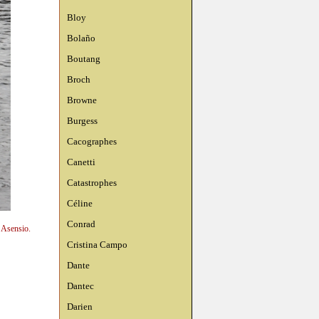
Bloy
Bolaño
Boutang
Broch
Browne
Burgess
Cacographes
Canetti
Catastrophes
Céline
Conrad
n Asensio.
Cristina Campo
Dante
Dantec
Darien