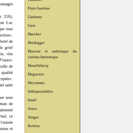
sonnages
Finis Austriae
. 210),
Gadenne
que Luc
Gass
que tous
Haecker
iction».
berté de
Heidegger
le grief
Histoire et esthétique du
ie, «les
cinéma fantastique
France-
Houellebecq
celle de
 qualité
Huguenin
ceptée».
Huysmans
el saint
Infréquentables
ser sous
Israël
oman de
Jones
alement
rnal
, ce
Jünger
'entrée
Kertész
sions et