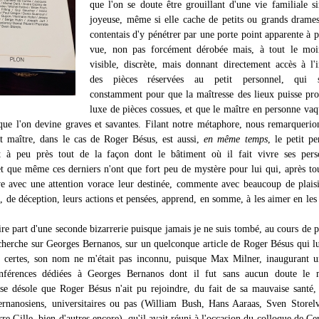
que l'on se doute être grouillant d'une vie familiale s
joyeuse, même si elle cache de petits ou grands drame
contentais d'y pénétrer par une porte point apparente à 
vue, non pas forcément dérobée mais, à tout le moi
visible, discrète, mais donnant directement accès à l'i
des pièces réservées au petit personnel, qui s'
constamment pour que la maîtresse des lieux puisse pro
luxe de pièces cossues, et que le maître en personne vaq
que l'on devine graves et savantes. Filant notre métaphore, nous remarquerio
it maître, dans le cas de Roger Bésus, est aussi,
en même temps
, le petit pe
it à peu près tout de la façon dont le bâtiment où il fait vivre ses pers
et que même ces derniers n'ont que fort peu de mystère pour lui qui, après tou
ve avec une attention vorace leur destinée, commente avec beaucoup de plais
s, de déception, leurs actions et pensées, apprend, en somme, à les aimer en les
ire part d'une seconde bizarrerie puisque jamais je ne suis tombé, au cours de p
cherche sur Georges Bernanos, sur un quelconque article de Roger Bésus qui lu
; certes, son nom ne m'était pas inconnu, puisque Max Milner, inaugurant 
nférences dédiées à Georges Bernanos dont il fut sans aucun doute le m
 se désole que Roger Bésus n'ait pu rejoindre, du fait de sa mauvaise santé, 
rnanosiens, universitaires ou pas (William Bush, Hans Aaraas, Sven Storel
re Gille, bien d'autres encore), qu'il avait réuni à l'occasion du colloque de Ce