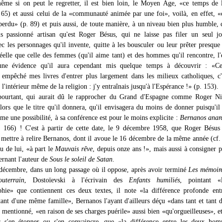
ême si on peut le regretter, il est bien loin, le Moyen Âge, «ce temps de 
 65) et aussi celui de la «communauté animée par une foi», voilà, en effet, «
 perdu» (p. 89) et puis aussi, de toute manière, à un niveau bien plus humble, 
 passionné artisan qu'est Roger Bésus, qui ne laisse pas filer un seul jo
ec les personnages qu'il invente, quitte à les bousculer ou leur prêter presque
réelle que celle des femmes (qu'il aime tant) et des hommes qu'il rencontre, l'
une évidence qu'il aura cependant mis quelque temps à découvrir : «C
 empêché mes livres d'entrer plus largement dans les milieux catholiques, c'
l'intérieur même de la religion : j'y entraînais jusqu'à l'Espérance !» (p. 153).
 pourtant, qui aurait dû le rapprocher du Grand d'Espagne comme Roger Ni
ors que le titre qu'il donnera, qu'il envisagera du moins de donner puisqu'il
e une possibilité, à sa conférence est pour le moins explicite :
Bernanos anarc
 166) ! C'est à partir de cette date, le 9 décembre 1958, que Roger Bésus
 mettre à relire Bernanos, dont il avoue le 16 décembre de la même année (cf.
lu de lui, «à part le
Mauvais rêve
, depuis onze ans !», mais aussi à consigner p
ernant l'auteur de
Sous le soleil de Satan
.
 décembre, dans un long passage où il oppose, après avoir terminé
Les mémoire
uterrain
, Dostoïevski à l'écrivain des
Enfants humiliés
, pointant «
phie» que contiennent ces deux textes, il note «la différence profonde en
tant d'une même famille», Bernanos l'ayant d'ailleurs déçu «dans tant et tant 
 mentionné, «en raison de ses charges puérile» aussi bien «qu'orgueilleuses», et
s'en étonner ou s'en convaincre, que «la différence entre les deux hom