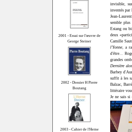
invisible, s
inventés par
Jean-Laurent
semble plus 
Estang ou bi
deux «partici
2001 - Essai sur l'œuvre de
Camille Saut
George Steiner
l'Yonne
, a r
d'être... Ro
grandes ombr
Dernière
alor
Barbey d'Aure
suffit à les 
2002 - Dossier H Pierre
Balzac, Barr
Boutang
littéraire vo
Je ne sais si
2003 - Cahier de l'Herne