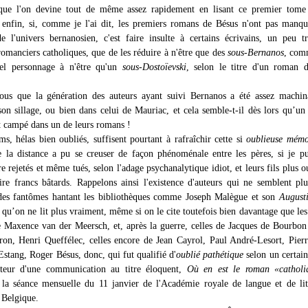
t que l'on devine tout de même assez rapidement en lisant ce premier tome
 enfin, si, comme je l'ai dit, les premiers romans de Bésus n'ont pas manqu
e l'univers bernanosien, c'est faire insulte à certains écrivains, un peu t
romanciers catholiques, que de les réduire à n'être que des
sous-Bernanos
, com
tel personnage à n'être qu'un
sous-Dostoïevski
, selon le titre d'un roman 
ous que la génération des auteurs ayant suivi Bernanos a été assez machin
son sillage, ou bien dans celui de Mauriac, et cela semble-t-il dès lors qu’
it campé dans un de leurs romans !
s, hélas bien oubliés, suffisent pourtant à rafraîchir cette si
oublieuse mémo
e la distance a pu se creuser de façon phénoménale entre les pères, si je pu
re rejetés et même tués, selon l'adage psychanalytique idiot, et leurs fils plus 
ire francs bâtards. Rappelons ainsi l'existence d'auteurs qui ne semblent pl
des fantômes hantant les bibliothèques comme Joseph Malègue et son
August
, qu’on ne lit plus vraiment, même si on le cite toutefois bien davantage que le
e Maxence van der Meersch, et, après la guerre, celles de Jacques de Bourbon
ron, Henri Queffélec, celles encore de Jean Cayrol, Paul André-Lesort, Pier
stang, Roger Bésus, donc, qui fut qualifié d'
oublié pathétique
selon un certai
uteur d'une communication au titre éloquent,
Où en est le roman «catholi
la séance mensuelle du 11 janvier de l'Académie royale de langue et de lit
 Belgique.