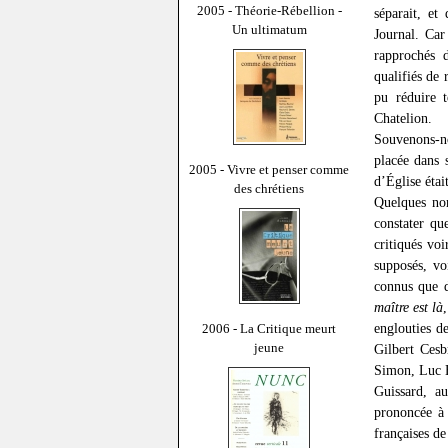
2005 - Théorie-Rébellion -
séparait, e
Un ultimatum
Journal. Car
rapprochés d
qualifiés de 
pu réduire 
Chatelion.
Souvenons-n
placée dans 
2005 - Vivre et penser comme
d’Église éta
des chrétiens
Quelques nom
constater qu
critiqués voi
supposés, vo
connus que 
maître est là
englouties d
2006 - La Critique meurt
jeune
Gilbert Cesb
Simon, Luc E
Guissard, a
prononcée à 
françaises de