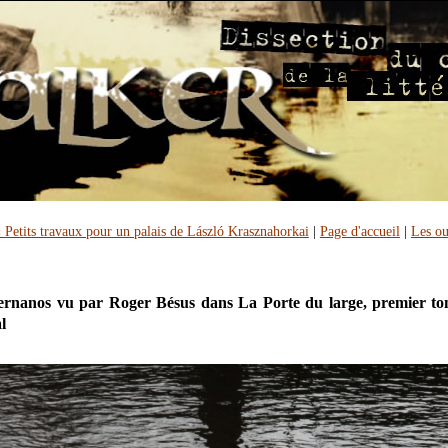
 Petits travaux pour un palais de László Krasznahorkai
|
Page d'accueil
|
Les ou
ernanos vu par Roger Bésus dans La Porte du large, premier t
l