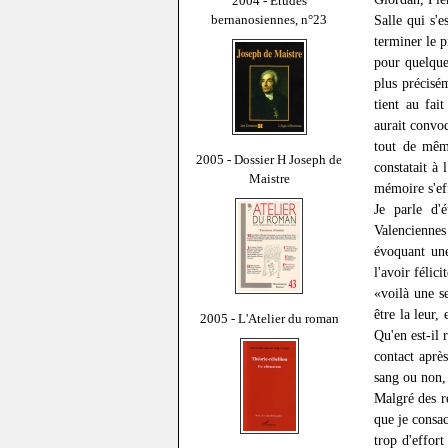
2004 - Études
bernanosiennes, n°23
Salle qui s'
terminer le 
pour quelque
plus précisém
tient au fai
aurait convo
tout de même
2005 - Dossier H Joseph de
constatait à 
Maistre
mémoire s'ef
Je parle d'
Valenciennes
évoquant une
l'avoir félic
«voilà une s
être la leur
2005 - L'Atelier du roman
Qu'en est-il 
contact aprè
sang ou non, 
Malgré des r
que je consa
trop d'effor