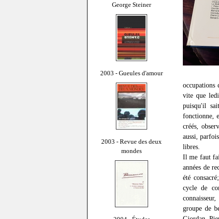
George Steiner
2003 - Gueules d'amour
occupations 
vite que led
puisqu'il sa
fonctionne, 
créés, obser
aussi, parfoi
2003 - Revue des deux
libres.
mondes
Il me faut fa
années de re
été consacré
cycle de co
connaisseur,
groupe de be
Giordan, Pier