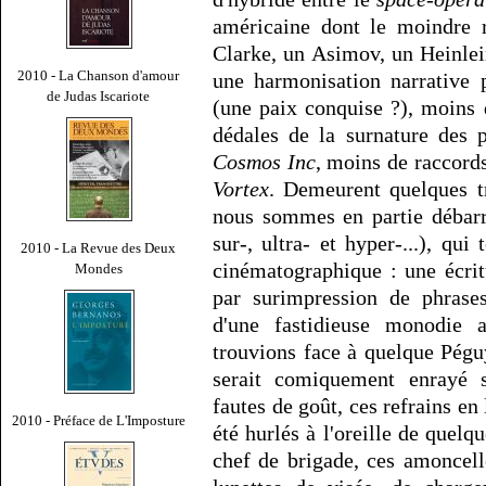
américaine dont le moindre r
Clarke, un Asimov, un Heinle
2010 - La Chanson d'amour
une harmonisation narrative p
de Judas Iscariote
(une paix conquise ?), moins 
dédales de la surnature des 
Cosmos Inc
, moins de raccord
Vortex
. Demeurent quelques t
nous sommes en partie débarr
sur-, ultra- et hyper-...), qu
2010 - La Revue des Deux
cinématographique : une écrit
Mondes
par surimpression de phrases
d'une fastidieuse monodie
trouvions face à quelque Péguy
serait comiquement enrayé s
fautes de goût, ces refrains en 
2010 - Préface de L'Imposture
été hurlés à l'oreille de quelq
chef de brigade, ces amoncell