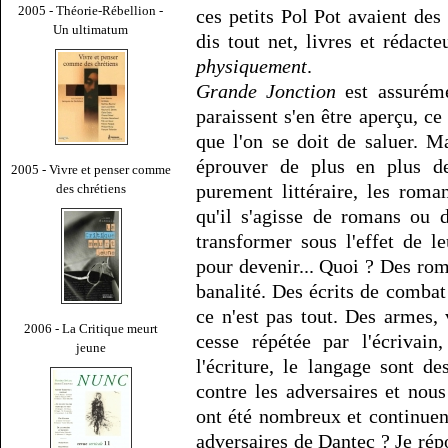
2005 - Théorie-Rébellion -
ces petits Pol Pot avaient de
Un ultimatum
dis tout net, livres et rédact
physiquement
.
Grande Jonction
est assuréme
paraissent s'en être aperçu, c
que l'on se doit de saluer. M
éprouver de plus en plus de
2005 - Vivre et penser comme
purement littéraire, les rom
des chrétiens
qu'il s'agisse de romans ou 
transformer sous l'effet de l
pour devenir... Quoi ? Des rom
banalité. Des écrits de comba
ce n'est pas tout. Des armes, 
2006 - La Critique meurt
cesse répétée par l'écrivain
jeune
l'écriture, le langage sont de
contre les adversaires et nou
ont été nombreux et continuent
adversaires de Dantec ? Je rép