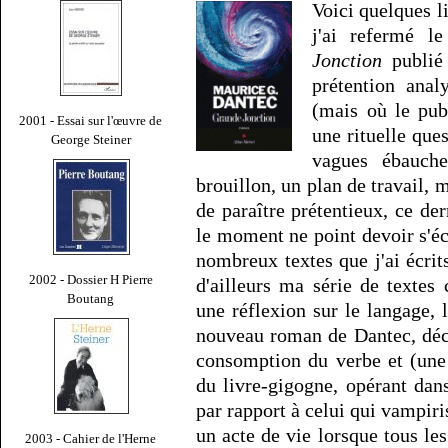
Voici quelques l
j'ai refermé l
Jonction
publié 
prétention analy
(mais où le pub
2001 - Essai sur l'œuvre de
une rituelle que
George Steiner
vagues ébauch
brouillon, un plan de travail, 
de paraître prétentieux, ce d
le moment ne point devoir s'éc
nombreux textes que j'ai écrits
2002 - Dossier H Pierre
d'ailleurs ma série de textes
Boutang
une réflexion sur le langage, l
nouveau roman de Dantec, déc
consomption du verbe et (une
du livre-gigogne, opérant da
par rapport à celui qui vampiri
un acte de vie lorsque tous les
2003 - Cahier de l'Herne