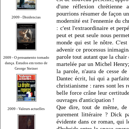
d'une réflexion chrétienne
pourrions résumer de façon un 
2009 - Disidencias
modernité est l'ennemie du chr
: c'est l'extraordinaire et per
peut et peut seule nous perme
monde qui est le nôtre. C'est
advenir ce processus inimagina
parole tout autant que la chair 
2009 - O pensamento tornado
dança. Estudos em torno de
martelée par un Michel Henry; 
George Steiner
la parole, n'aura de cesse de 
Dantec écrit, lui qui a parfa
christianisme : rares sont les 
belle force crâne leur certitude
ouvrages d'anticipation !
Que dire, tout de même, d
2009 - Valeurs actuelles
purement littéraire ? Dick p
évidente dans ce roman, qui l
d'hybride entre le
space-opera