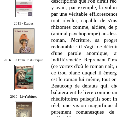
descriptions que l'on dirait re
y avait, par exemple, la volo
par une véritable efflorescence
tout révéler, capable de s'i
2015 - Études
rhizomes comme, altière, de 
(animal psychopompe) au-dessu
roman, l'écriture, sa prog
redoutable : il s'agit de détru
d'une parole anomique, a
indifférenciée. Reprenant l'i
2016 - La Femelle du requin
(ce vortex d'où le roman naît, c
ce trou blanc duquel il émer
est le roman lui-même, tout ent
Beaucoup de défauts qui, ch
balaieraient le livre comme un
2016 - Livr'arbitres
rhédibitoires puisqu'ils sont
réel, une vision magnifique d
purement romanesques d