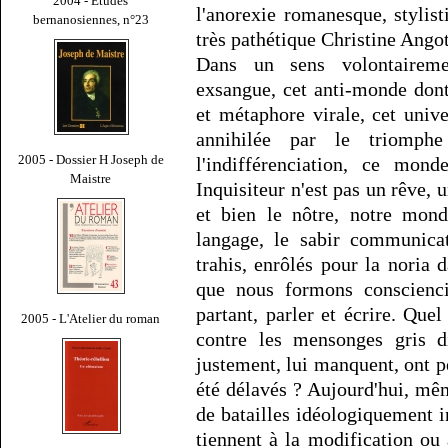
2004 - Études
l'anorexie romanesque, stylist
bernanosiennes, n°23
très pathétique Christine Angot
Dans un sens volontairem
exsangue, cet anti-monde don
et métaphore virale, cet unive
annihilée par le triomphe
2005 - Dossier H Joseph de
l'indifférenciation, ce mo
Maistre
Inquisiteur n'est pas un rêve, u
et bien le nôtre, notre mond
langage, le sabir communicat
trahis, enrôlés pour la noria 
que nous formons conscienci
partant, parler et écrire. Qu
2005 - L'Atelier du roman
contre les mensonges gris di
justement, lui manquent, ont pe
été délavés ? Aujourd'hui, mêm
de batailles idéologiquement i
tiennent à la modification ou 