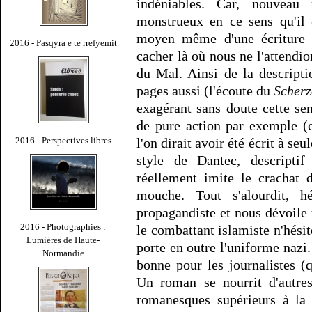
indéniables. Car, nouvea
monstrueux en ce sens qu'il 
moyen même d'une écriture in
2016 - Pasqyra e te rrefyemit
cacher là où nous ne l'attendi
du Mal. Ainsi de la descript
pages aussi (l'écoute du
Scher
exagérant sans doute cette sen
de pure action par exemple (c
2016 - Perspectives libres
l'on dirait avoir été écrit à seu
style de Dantec, descriptif
réellement imite le crachat 
mouche. Tout s'alourdit, h
propagandiste et nous dévoile 
2016 - Photographies :
le combattant islamiste n'hésite
Lumières de Haute-
porte en outre l'uniforme nazi.
Normandie
bonne pour les journalistes (q
Un roman se nourrit d'autres
romanesques supérieurs à la 