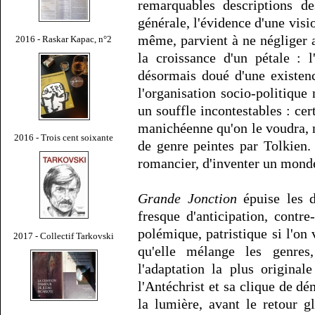
remarquables descriptions de
générale, l'évidence d'une visi
même, parvient à ne négliger a
2016 - Raskar Kapac, n°2
la croissance d'un pétale : 
désormais doué d'une existen
l'organisation socio-politique
un souffle incontestables : cert
manichéenne qu'on le voudra, m
2016 - Trois cent soixante
de genre peintes par Tolkien. 
romancier, d'inventer un monde
Grande Jonction
épuise les d
fresque d'anticipation, contre
polémique, patristique si l'on v
2017 - Collectif Tarkovski
qu'elle mélange les genres,
l'adaptation la plus origina
l'Antéchrist et sa clique de dé
la lumière, avant le retour 