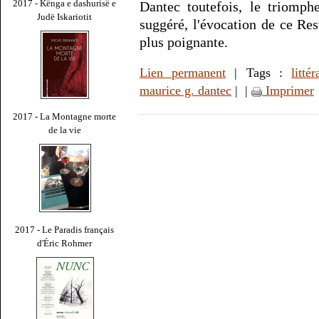
2017 - Kënga e dashurisë e
Dantec toutefois, le triomp
Judë Iskariotit
suggéré, l'évocation de ce Re
plus poignante.
Lien permanent
| Tags :
littér
maurice g. dantec
|
|
Imprimer
2017 - La Montagne morte
de la vie
2017 - Le Paradis français
d'Éric Rohmer