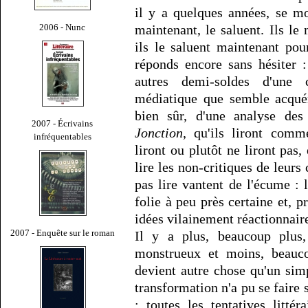
il y a quelques années, se mo
2006 - Nunc
maintenant, le saluent. Ils l
ils le saluent maintenant pou
réponds encore sans hésiter :
autres demi-soldes d'une c
médiatique que semble acquér
bien sûr, d'une analyse des
2007 - Écrivains
Jonction
, qu'ils liront comm
infréquentables
liront ou plutôt ne liront pas
lire les non-critiques de leurs
pas lire vantent de l'écume : l
folie à peu près certaine et,
idées vilainement réactionnair
2007 - Enquête sur le roman
Il y a plus, beaucoup plus
monstrueux et moins, beauc
devient autre chose qu'un simpl
transformation n'a pu se fair
: toutes les tentatives littér