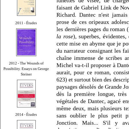
lunettes de visée, de charge
faisant de Gabriel Link de No
Richard. Dantec n'est jamais
prose de ces oripeaux adoles
2011 - Études
les dernières pages du roman (
la rose
), superbes, évidentes, 
cette mise en abyme que je pou
du narrateur consignant les fai
chaîne immense de scribes a
2012 - The Wounds of
Michel va-t-il proposer à Dante
Possibility. Essays on George
aurait, pour ce roman, consis
Steiner
623) et surtout bien des descrip
paysages désolés de Grande Jon
dès la première longue, très
végétales de Dantec, agacé en
même deux, mais plusieurs tex
2014 - Études
sans oublier le plus petit p
Jonction. Mais... S'il y a