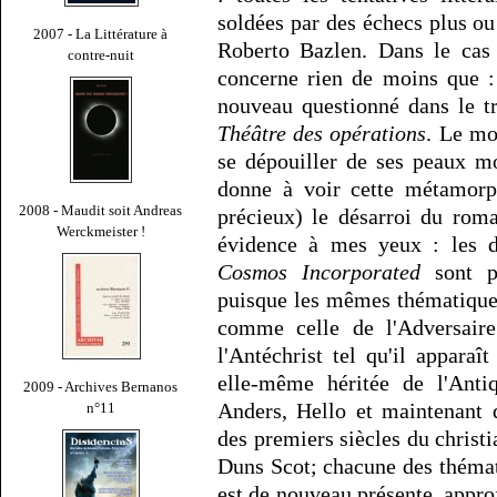
soldées par des échecs plus o
2007 - La Littérature à
Roberto Bazlen. Dans le cas 
contre-nuit
concerne rien de moins que : l
nouveau questionné dans le tr
Théâtre des opérations
. Le mo
se dépouiller de ses peaux m
donne à voir cette métamorph
2008 - Maudit soit Andreas
précieux) le désarroi du rom
Werckmeister !
évidence à mes yeux : les di
Cosmos Incorporated
sont pa
puisque les mêmes thématique
comme celle de l'Adversaire
l'Antéchrist tel qu'il apparaî
elle-même héritée de l'Anti
2009 - Archives Bernanos
Anders, Hello et maintenant 
n°11
des premiers siècles du chri
Duns Scot; chacune des théma
est de nouveau présente, appro