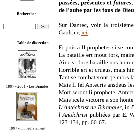
passées, présentes et
futures
,
de l'aube par les fous de Dieu
Rechercher
Sur Dantec, voir la troisièm
Gaultier,
ici
.
Table de dissection
Et puis a II prophetes si se co
La bataille ert mout fors, maint
Ainc si dure bataille nus hom 
Horrible ert et crueus, mais hi
Tant se combateront qe mors la
Mais li fel Antecris ansdeus les
1997 - 2001 - Les Brandes
Mort seront li prophete, Antecr
Mais icele victoire a son honte 
L’Antéchrist de Bérengier
, in
D
l’Antéchrist
publiées par E. W
123-134, pp. 66-67.
1997 - Immédiatement