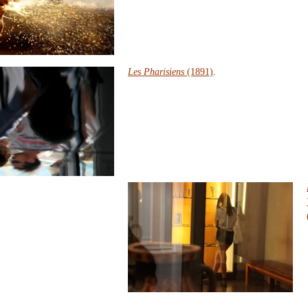
Les Pharisiens
(1891)
.