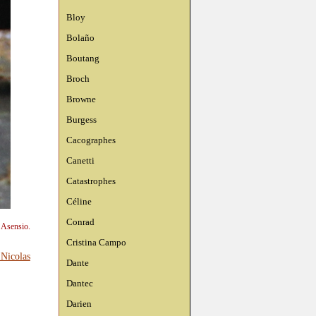
Bloy
Bolaño
Boutang
Broch
Browne
Burgess
Cacographes
Canetti
Catastrophes
Céline
Conrad
n Asensio.
Cristina Campo
 Nicolas
Dante
Dantec
Darien