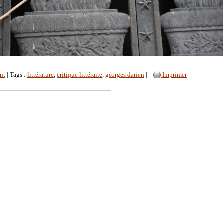
nt
| Tags :
littérature
,
critique littéraire
,
georges darien
|
|
Imprimer