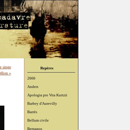
e singe
Repères
 Mion »
2666
Anders
Apologia pro Vita Kurtzii
Barbey d'Aurevilly
Barrès
Bellum civile
Bernanos