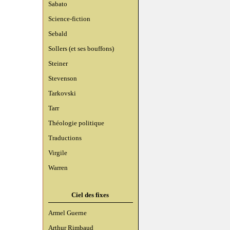
Sabato
Science-fiction
Sebald
Sollers (et ses bouffons)
Steiner
Stevenson
Tarkovski
Tarr
Théologie politique
Traductions
Virgile
Warren
Ciel des fixes
Armel Guerne
Arthur Rimbaud