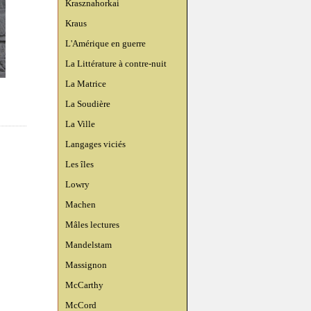
Krasznahorkai
Kraus
L'Amérique en guerre
La Littérature à contre-nuit
La Matrice
La Soudière
La Ville
Langages viciés
Les îles
Lowry
Machen
Mâles lectures
Mandelstam
Massignon
McCarthy
McCord