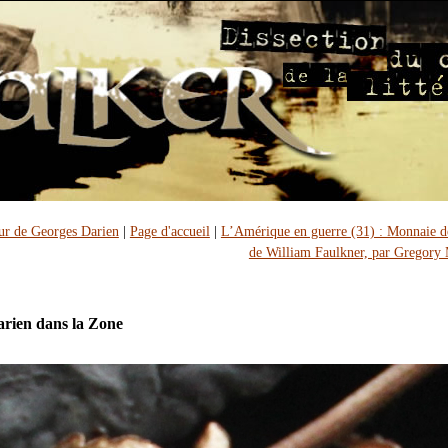
ur de Georges Darien
|
Page d'accueil
|
L’Amérique en guerre (31) : Monnaie d
de William Faulkner, par Gregory
rien dans la Zone