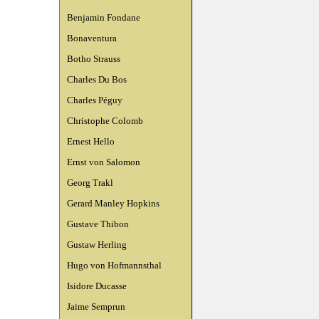
Benjamin Fondane
Bonaventura
Botho Strauss
Charles Du Bos
Charles Péguy
Christophe Colomb
Ernest Hello
Ernst von Salomon
Georg Trakl
Gerard Manley Hopkins
Gustave Thibon
Gustaw Herling
Hugo von Hofmannsthal
Isidore Ducasse
Jaime Semprun