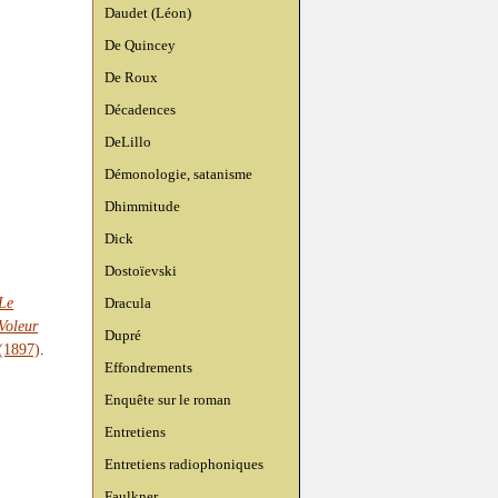
Daudet (Léon)
De Quincey
De Roux
Décadences
DeLillo
Démonologie, satanisme
Dhimmitude
Dick
Dostoïevski
Le
Dracula
Voleur
Dupré
(1897)
.
Effondrements
Enquête sur le roman
Entretiens
Entretiens radiophoniques
Faulkner