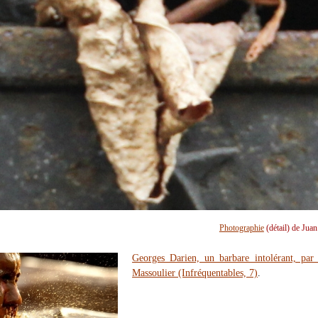
Photographie
(détail) de Jua
Georges Darien, un barbare intolérant, par
Massoulier (Infréquentables, 7)
.