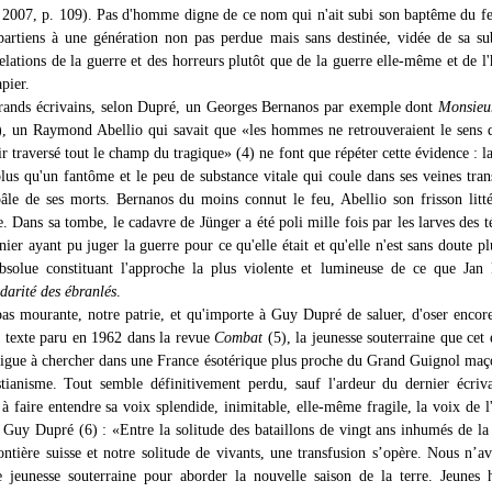
 2007, p. 109). Pas d'homme digne de ce nom qui n'ait subi son baptême du fe
partiens à une génération non pas perdue mais sans destinée, vidée de sa su
elations de la guerre et des horreurs plutôt que de la guerre elle-même et de l'
pier.
grands écrivains, selon Dupré, un Georges Bernanos par exemple dont
Monsieu
3), un Raymond Abellio qui savait que «les hommes ne retrouveraient le sens 
r traversé tout le champ du tragique» (4) ne font que répéter cette évidence : l
plus qu'un fantôme et le peu de substance vitale qui coule dans ses veines tran
pâle de ses morts. Bernanos du moins connut le feu, Abellio son frisson litté
 Dans sa tombe, le cadavre de Jünger a été poli mille fois par les larves des t
rnier ayant pu juger la guerre pour ce qu'elle était et qu'elle n'est sans doute pl
bsolue constituant l'approche la plus violente et lumineuse de ce que Jan
idarité des ébranlés
.
as mourante, notre patrie, et qu'importe à Guy Dupré de saluer, d'oser encore
 texte paru en 1962 dans la revue
Combat
(5), la jeunesse souterraine que cet 
atigue à chercher dans une France ésotérique plus proche du Grand Guignol ma
tianisme. Tout semble définitivement perdu, sauf l'ardeur du dernier écriv
à faire entendre sa voix splendide, inimitable, elle-même fragile, la voix de
t Guy Dupré (6) : «Entre la solitude des bataillons de vingt ans inhumés de l
ontière suisse et notre solitude de vivants, une transfusion s’opère. Nous n’a
e jeunesse souterraine pour aborder la nouvelle saison de la terre. Jeune