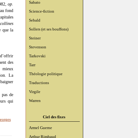
Sabato
982,
op.
 au fond
Science-fiction
apitales
Sebald
collines
Sollers (et ses bouffons)
e que la
Steiner
Stevenson
d’offrir
Tarkovski
ment des
Tarr
es mieux
Théologie politique
ion. La
 baigner
Traductions
Virgile
t pas de
Warren
urs qui
Ciel des fixes
eorges
Armel Guerne
Arthur Rimbaud