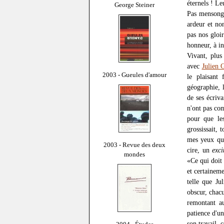
éternels ! Le
George Steiner
Pas mensongè
ardeur et no
pas nos gloi
honneur, à i
Vivant, plus
avec
Julien 
2003 - Gueules d'amour
le plaisant
géographie, 
de ses écriv
n'ont pas com
pour que les
grossissait, 
mes yeux qui
2003 - Revue des deux
cire, un
exci
mondes
«Ce qui doit 
et certainem
telle que Ju
obscur, chac
remontant au
patience d'u
son travail, 