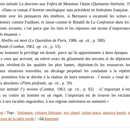
exte intitulé
La descente aux Enfers de
Monsieur Ouine (
Quinzaine littéraire
, 1
 : «Dans ce roman d’
horreur
ontologique sans précédent en littérature française,
ntée avec les puissances des ténèbres, si Bernanos a escamoté les scènes c
domie) comme Faulkner, et laissé comme le Rinaldi de
La Confession dans les 
tions errantes, c’est parce que les faits et les réponses ont moins d’importanc
ils émanent.»
Abellio est mort
(
Le Quotidien de Paris
, 1986,
op. cit.
, p. 308).
fonds
(
Combat
, 1962,
op. cit.
, p. 53).
ins hommes le privilège est donné, parce qu’ils appartiennent à deux époques, 
, à ceux qui arrivent, un relevé exact du glissement des terrains et du déplace
in révèlent-ils les qualités les plus hautes, déploient-ils les ressources l
aux situations nouvelles, un décalage perpétuel les condamne à la répétit
 premières fois se dérobe à la chaleur de leurs tentatives : l’avenir a cessé de
ils abordent» (
Pères profonds
,
op. cit.
, p. 59).
exte intitulé
J’y reviens
(
Combat
, 1963,
op. cit.
, p. 82) : «L’important n’es
r ou contre un homme ou un règne; l’important est de trouver les excitate
 à nos facultés engourdies, à nos régions intérieures en sommeil.»
nt
| Tags :
littérature
,
critique littéraire
,
guy dupré
,
julien gracq
,
maurice barrès
,
g
tions de la table ronde
|
|
Imprimer