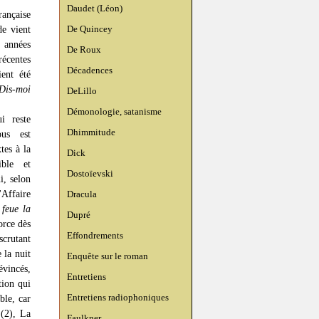
Daudet (Léon)
rançaise
De Quincey
e vient
s années
De Roux
récentes
Décadences
ient été
Dis-moi
DeLillo
Démonologie, satanisme
i reste
Dhimmitude
us est
tes à la
Dick
ible et
Dostoïevski
i, selon
'Affaire
Dracula
e
feue la
Dupré
force dès
Effondrements
scrutant
 la nuit
Enquête sur le roman
évincés,
Entretiens
tion qui
Entretiens radiophoniques
ble, car
(2), La
Faulkner