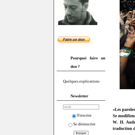
Pourquoi faire un
don ?
Quelques explications
Newsletter
«Les parol
S'inscrire
Se modifient
W. H. Aud
Se désinscrire
traduction d