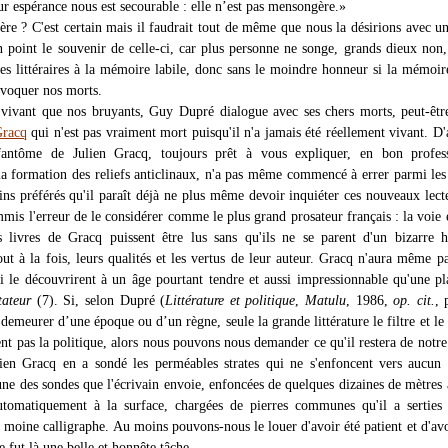
ur espérance nous est secourable : elle n’est pas mensongère.»
re ? C'est certain mais il faudrait tout de même que nous la désirions avec un
n point le souvenir de celle-ci, car plus personne ne songe, grands dieux non,
res littéraires à la mémoire labile, donc sans le moindre honneur si la mémoir
nvoquer nos morts.
 vivant que nos bruyants, Guy Dupré dialogue avec ses chers morts, peut-ê
Gracq
qui n'est pas vraiment mort puisqu'il n'a jamais été réellement vivant. D'a
 fantôme de Julien Gracq, toujours prêt à vous expliquer, en bon profes
la formation des reliefs anticlinaux, n'a pas même commencé à errer parmi le
ains préférés qu'il paraît déjà ne plus même devoir inquiéter ces nouveaux lect
mis l'erreur de le considérer comme le plus grand prosateur français : la voie e
 livres de Gracq puissent être lus sans qu'ils ne se parent d'un bizarre 
tout à la fois, leurs qualités et les vertus de leur auteur. Gracq n'aura même pa
 le découvrirent à un âge pourtant tendre et aussi impressionnable qu'une p
tateur
(7). Si, selon Dupré (
Littérature et politique
,
Matulu
, 1986,
op. cit.
, 
demeurer d’une époque ou d’un règne, seule la grande littérature le filtre et le
ent pas la politique, alors nous pouvons nous demander ce qu'il restera de notr
lien Gracq en a sondé les perméables strates qui ne s'enfoncent vers aucun 
une des sondes que l'écrivain envoie, enfoncées de quelques dizaines de mètres 
tomatiquement à la surface, chargées de pierres communes qu'il a serties 
n moine calligraphe. Au moins pouvons-nous le louer d'avoir été patient et d'av
ce fut là une belle et honnête tâche.