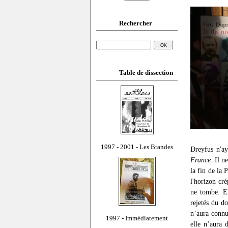
Rechercher
Table de dissection
1997 - 2001 - Les Brandes
Dreyfus n'ay
France
. Il n
la fin de la 
l'horizon cr
ne tombe. El
rejetés du d
n’aura connu
1997 - Immédiatement
elle n’aura 