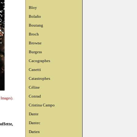
Bloy
Bolaño
Boutang
Broch
Browne
Burgess
Cacographes
Canetti
Catastrophes
Céline
Conrad
 Images).
Cristina Campo
Dante
Dantec
ffette,
Darien