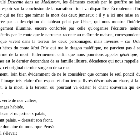
itulé
Descente dans un Maëlstrom
, les éléments creusés par le gouffre ne lai
 espoir sur la conclusion de la narration : tout va disparaître. Écroulement fin
r qui ne fait que mimer la mort des deux jumeaux : il y a ici une mise en
trée par la description du tableau peint par Usher, qui nous montre l'intéri
ngement illuminé, encore confortée par celle qu'organise l'écriture mêm
écrits par le conte que le narrateur raconte au maître de maison, correspondent
 que vivent dans la terreur les deux personnages, mais inversés – car Ush
du héros du conte
Mad Trist
qui tue le dragon maléfique, ne parvient pas à s
arme de la mort. Enfermement enfin que nous pourrions appeler
génétique
,
r est le dernier descendant de sa famille illustre, décadence qui nous rappelle 
, cet original dernier surgeon de sa race.
ment, loin bien évidemment de ne le considérer que comme le seul poncif d
 l'image très claire d'un espace et d'un temps livrés désormais au chaos, à la 
t, à la mort, à la terreur, où pourtant va éclater le chant souverain qui e
 :
 verte de nos vallées,
anges habitée,
beau et majestueux palais,
t palais, – dressait son front.
 le domaine du monarque Pensée
l s'élevait