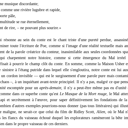
ne musique discordante;
 comme une rivière lugubre et rapide,
porte pâle,
multitude se rue éternellement,
nt de rire, – ne pouvant plus sourire.»
 résonne au sein du conte est le chant triste d'une pureté perdue, assassiné
miner toute l'écriture de Poe, comme si l'image d'une réalité textuelle mais an
nt de la parole créatrice du conteur, inassimilable aux seules coordonnées spat
 qui charpentent notre histoire, comme si cette émergence du Mal irréel 
fisait à pourrir le champ clôt du conte. En somme, comme la Maison Usher es
 sinistre à l'étang putride dans lequel elle s'engloutira, notre conte est lui auss
ar un cordon invisible — qui est le surgissement d'une parole pure mais contam
 chaos –, à un inquiétant avant-texte principiel. Il n'y a pas, malgré ce que pens
unité escomptée pour un
après-demain
; il n'y a peut-être même pas eu d'unité
comme dans ce superbe conte qu'est
Le Masque de la Mort rouge
, le Mal att
 tapi et secrètement à l'œuvre, pour saper définitivement les fondations de l
mbien d'autres exemples pourrions-nous donner (pas tous littéraires) qui illust
ce maligne, ne serait-ce que celui du film de Ridley Scott,
Alien
, où le Mal n'
s les flancs du vaisseau échoué duquel les explorateurs ramèneront la bête 
ien dans le propre vaisseau de ces derniers.