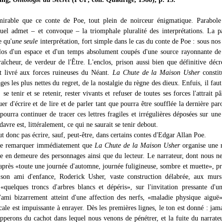
mirable que ce conte de Poe, tout plein de noirceur énigmatique. Parabole
uel admet – et convoque – la triomphale pluralité des interprétations. La p
e qu'
une seule
interprétation, fort simple dans le cas du conte de Poe : sous nos
clos d'un espace et d'un temps absolument coupés d'une source rayonnante de
raîcheur, de verdeur de l'Être. L'enclos, prison aussi bien que définitive décr
t livré aux forces ruineuses du Néant.
La Chute de la Maison Usher
constit
ges les plus nettes du regret, de la nostalgie du règne des dieux. Enfuis, il faut
se tenir et se retenir, rester vivants et refuser de toutes ses forces l'attrait pâ
er d'écrire et de lire et de parler tant que pourra être soufflée la dernière paro
ourra continuer de tracer ces lettres fragiles et irrégulières déposées sur une 
davre est, littéralement, ce qui ne saurait se tenir debout.
t donc pas écrire, sauf, peut-être, dans certains contes d'Edgar Allan Poe.
 de remarquer immédiatement que
La Chute de la Maison Usher
organise une r
se en demeure des personnages ainsi que du lecteur. Le narrateur, dont nous n
 après «toute une journée d'automne, journée fuligineuse, sombre et muette», pr
son ami d'enfance, Roderick Usher, vaste construction délabrée, aux murs 
«quelques troncs d'arbres blancs et dépéris», sur l'invitation pressante d'un
'ami bizarrement atteint d'une affection des nerfs, «maladie physique aiguë
ale est impuissante à enrayer. Dès les premières lignes, le ton est donné : jam
pperons du cachot dans lequel nous venons de pénétrer, et la fuite du narrateu