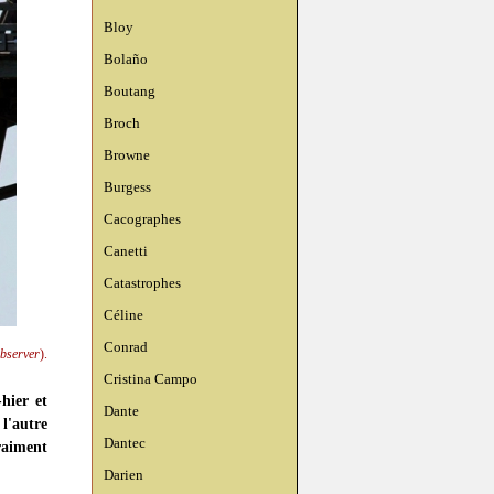
Bloy
Bolaño
Boutang
Broch
Browne
Burgess
Cacographes
Canetti
Catastrophes
Céline
Conrad
bserver
).
Cristina Campo
hier et
Dante
 l'autre
Dantec
raiment
Darien