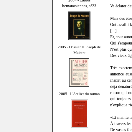
2004 - Études
bernanosiennes, n°23
Va éclater da
Mais des être
Ont assailli 
[...]
Et, tout auto
Qui s'empourp
2005 - Dossier H Joseph de
N'est plus qu
Maistre
Des vieux âg
Très exactem
annonce auss
inscrit au c
déjà dénaturé
raison qui no
2005 - L'Atelier du roman
qui toujours
n'explique ri
«Et maintenan
À travers les
De vastes fo