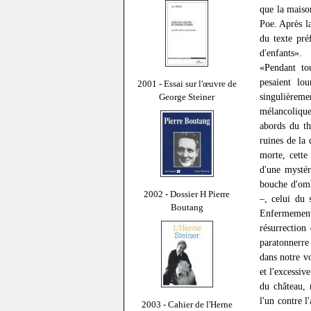
que la maiso
Poe. Après la
du texte pré
d'enfants».
«Pendant to
pesaient lo
2001 - Essai sur l'œuvre de
singulièreme
George Steiner
mélancolique
abords du th
ruines de la
morte, cette
d'une mystér
bouche d'omb
2002 - Dossier H Pierre
–, celui du 
Boutang
Enfermement 
résurrection
paratonnerre 
dans notre vo
et l'excessiv
du château, 
l'un contre l
2003 - Cahier de l'Herne