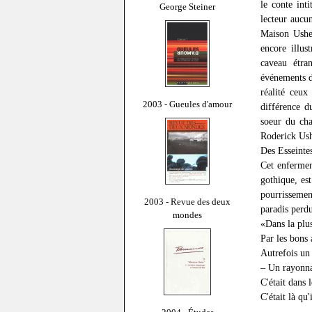
le conte int
George Steiner
lecteur aucun
Maison Ushe
encore illus
caveau étra
événements d
réalité ceux
2003 - Gueules d'amour
différence 
soeur du ch
Roderick Ushe
Des Esseintes
Cet enferme
gothique, est
pourrissemen
2003 - Revue des deux
paradis perdu
mondes
«Dans la plus
Par les bons 
Autrefois un 
– Un rayonnan
C'était dans
C'était là qu'i