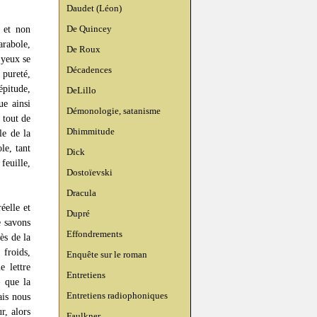
Daudet (Léon)
De Quincey
 et non
arabole,
De Roux
 yeux se
Décadences
 pureté,
épitude,
DeLillo
ue ainsi
Démonologie, satanisme
 tout de
Dhimmitude
le de la
le, tant
Dick
feuille,
Dostoïevski
Dracula
éelle et
Dupré
e savons
Effondrements
ès de la
froids,
Enquête sur le roman
e lettre
Entretiens
» que la
Entretiens radiophoniques
ais nous
r, alors
Faulkner