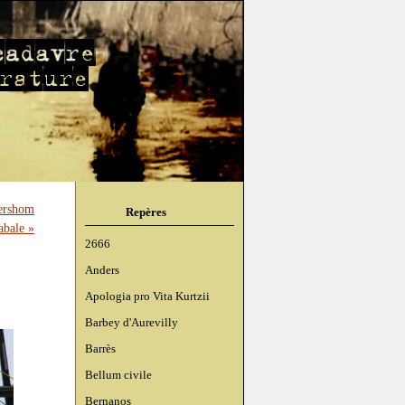
ershom
Repères
abale »
2666
Anders
Apologia pro Vita Kurtzii
Barbey d'Aurevilly
Barrès
Bellum civile
Bernanos