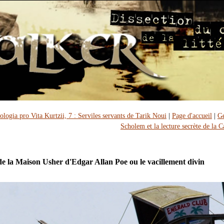
ologia pro Vita Kurtzii, 7 : Serviles servants de Tarik Noui
|
Page d'accueil
|
G
Scholem et la lecture secrète de la C
e la Maison Usher d'Edgar Allan Poe ou le vacillement divin