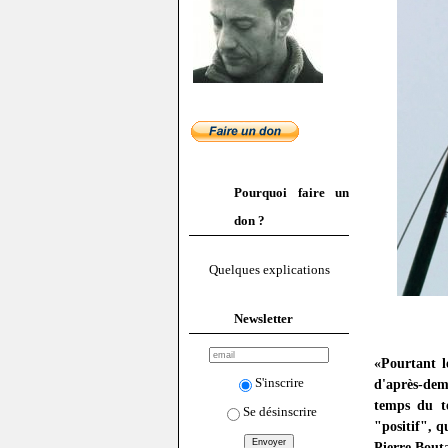
Pourquoi faire un
don ?
Quelques explications
Newsletter
«Pourtant l
S'inscrire
d'après-dema
temps du te
Se désinscrire
"positif", q
Pierre Bout