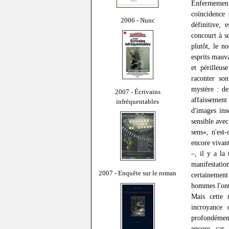
Enfermement
coïncidence 
2006 - Nunc
définitive, 
concourt à so
plutôt, le n
esprits mauva
et périlleus
raconter so
mystère : de
2007 - Écrivains
affaissement 
infréquentables
d'images in
sensible avec
sens», n'est-
encore vivant
–, il y a la
manifestatio
2007 - Enquête sur le roman
certainement
hommes l'ont 
Mais cette 
incroyance 
profondément
encore, car,