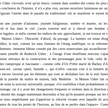
n Usher s'écroule, n'est qu'un leurre, comme dans nombre des contes les plus 
 conclusion de l'histoire, il n'y a plus rien, aucune ouverture lumineuse sur un
figurant l'entrée dans le paradis du traditionnel «ils se marièrent et eurent 
ute une journée d'automne, journée fuligineuse, sombre et muette, où les
urds et bas dans le ciel, j'avais traversé seul et à cheval une étendue 
nt lugubre, et enfin comme les ombres du soir approchaient, je me trouvai en v
 Maison Usher». Obscurité, d'abord, du paysage. La lumière est tenue éloi
éâtre, la nuit, comme les eaux funestes de l'étang maléfique, va se refermer
 demeure, immense bâtisse creusée par des caves souterraines qui accueilleront 
 sœur jumelle de Roderick Usher : à l'image d'une étouffante noirceur s'ajou
ieuse attirance de la construction et des personnages pour le vide, celui de 
re vampirique et fascinante – comme celle d'
Un Prêtre marié
de Barbey d'Au
sous-sol, caveau «petit, humide », qui n'offre «aucune voie à la lumière d
encore favorisé par les éléments qui vont se déchaîner lors de la nuit funes
 de la jumelle du maître de maison, lady Madeline : la Maison Usher fait o
de toute la noirceur universelle, puisque «Un tourbillon s'était probablement c
isinage; car il y avait des changements fréquents et violents dans la direction 
e densité des nuages maintenant descendus si bas qu'ils pesaient presque sur les t
ne nous empêchaient pas d'apprécier la vélocité vivante avec laquelle ils acc
'autre de tous les points de l'horizon, au lieu de se perdre dans l'espace». Co