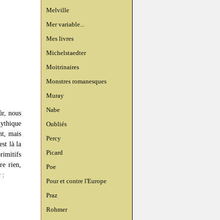
Melville
Mer variable...
Mes livres
Michelstaedter
Moitrinaires
Monstres romanesques
Muray
Nabe
ûr, nous
mythique
Oubliés
nt, mais
Percy
st là la
Picard
rimitifs
re rien,
Poe
 :
Pour et contre l'Europe
Praz
Rohmer