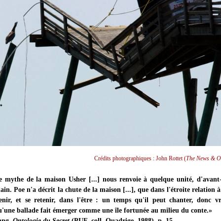
Crédits photographiques : John Rottet (
The News & O
e mythe de la maison Usher [...] nous renvoie à quelque unité, d'avant-
in. Poe n'a décrit la chute de la maison [...], que dans l'étroite relation à
nir, et se retenir, dans l'être : un temps qu'il peut chanter, donc v
u'une ballade fait émerger comme une île fortunée au milieu du conte.»
ang,
Ontologie du Secret
(PUF, coll. Quadrige, 1988), p. 15.