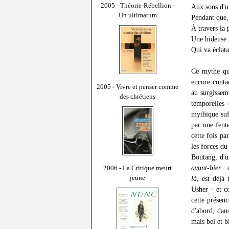
2005 - Théorie-Rébellion -
Aux sons d'u
Un ultimatum
Pendant que,
À travers la 
Une hideuse 
Qui va éclata
Ce mythe qui
encore conta
2005 - Vivre et penser comme
au surgisseme
des chrétiens
temporelles
mythique suf
par une fente
cette fois p
les forces du
Boutang, d'
avant-hier
: 
2006 - La Critique meurt
jeune
là
, est déjà
Usher – et co
cette présen
d'abord, dan
mais bel et b