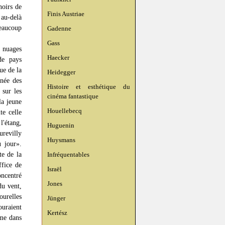
noirs de
Finis Austriae
 au-delà
beaucoup
Gadenne
Gass
 nuages
Haecker
de pays
ue de la
Heidegger
gnée des
Histoire et esthétique du
 sur les
cinéma fantastique
la jeune
Houellebecq
te celle
l'étang,
Huguenin
revilly
Huysmans
u jour».
te de la
Infréquentables
ffice de
Israël
oncentré
Jones
du vent,
ourelles
Jünger
ouraient
Kertész
mme dans