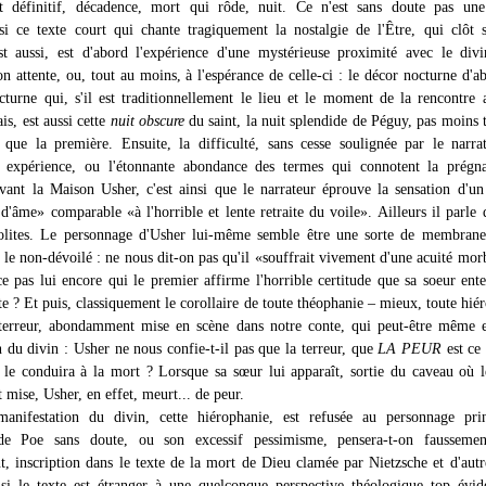
 définitif, décadence, mort qui rôde, nuit. Ce n'est sans doute pas une
si ce texte court qui chante tragiquement la nostalgie de l'Être, qui clôt 
est aussi, est d'abord l'expérience d'une mystérieuse proximité avec le div
n attente, ou, tout au moins, à l'espérance de celle-ci : le décor nocturne d'a
octurne qui, s'il est traditionnellement le lieu et le moment de la rencontre 
is, est aussi cette
nuit obscure
du saint, la nuit splendide de Péguy, pas moins 
e que la première. Ensuite, la difficulté, sans cesse soulignée par le narra
n expérience, ou l'étonnante abondance des termes qui connotent la prégn
vant la Maison Usher, c'est ainsi que le narrateur éprouve la sensation d'un
d'âme» comparable «à l'horrible et lente retraite du voile». Ailleurs il parle 
solites. Le personnage d'Usher lui-même semble être une sorte de membrane
 le non-dévoilé : ne nous dit-on pas qu'il «souffrait vivement d'une acuité mor
ce pas lui encore qui le premier affirme l'horrible certitude que sa soeur ente
e ? Et puis, classiquement le corollaire de toute théophanie – mieux, toute hié
 terreur, abondamment mise en scène dans notre conte, qui peut-être même e
n du divin : Usher ne nous confie-t-il pas que la terreur, que
LA PEUR
est ce 
 le conduira à la mort ? Lorsque sa sœur lui apparaît, sortie du caveau où 
mise, Usher, en effet, meurt... de peur.
manifestation du divin, cette hiérophanie, est refusée au personnage prin
de Poe sans doute, ou son excessif pessimisme, pensera-t-on faussemen
, inscription dans le texte de la mort de Dieu clamée par Nietzsche et d'autr
 si le texte est étranger à une quelconque perspective théologique top év