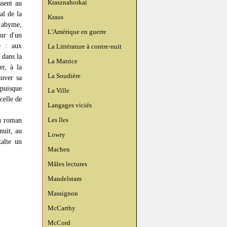
Krasznahorkai
ssent au
al de la
Kraus
 abyme,
L'Amérique en guerre
eur d'un
e : aux
La Littérature à contre-nuit
 dans la
La Matrice
er, à la
La Soudière
auver sa
 puisque
La Ville
celle de
Langages viciés
Les îles
u roman
nuit, au
Lowry
xalte un
Machen
Mâles lectures
Mandelstam
Massignon
McCarthy
McCord