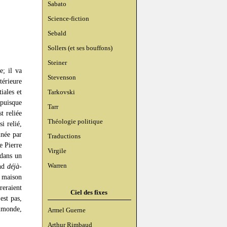
Sabato
Science-fiction
Sebald
Sollers (et ses bouffons)
Steiner
e; il va
Stevenson
térieure
iales et
Tarkovski
puisque
Tarr
t reliée
Théologie politique
i relié,
inée par
Traductions
e Pierre
Virgile
 dans un
Warren
end
déjà-
a maison
reraient
Ciel des fixes
est pas,
immonde,
Armel Guerne
Arthur Rimbaud