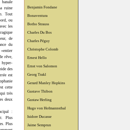
 banale
Benjamin Fondane
sa ruine
in. Tout
Bonaventura
bord, ou
Botho Strauss
avec les
tragique
Charles Du Bos
teur, de
Charles Péguy
ance du
Christophe Colomb
 «entier
de rêve,
Ernest Hello
 hyper-
Ernst von Salomon
bide des
Georg Trakl
rrée est
rophanie
Gerard Manley Hopkins
st cette
Gustave Thibon
qui très
les deux
Gustaw Herling
Hugo von Hofmannsthal
cipal :
Isidore Ducasse
t. Plus
es. Plus
Jaime Semprun
idemment