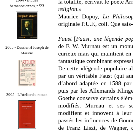
2004 - Études
la totalité, écrivait le poète A
bernanosiennes, n°23
religion
.»
Maurice Dupuy,
La Philoso
originale P.U.F., coll. Que sais-
Faust
[
Faust, une légende po
de F. W. Murnau est un monum
2005 - Dossier H Joseph de
curieux mais qui maintient en
Maistre
fantastique combinant express
De cette «légende populaire a
par un véritable Faust (qui a
d’abord adaptée en 1588 par 
puis par les Allemands Klinge
2005 - L'Atelier du roman
Goethe conserve certains élém
modifiés. Murnau et ses s
modifient et innovent à leur
passés les influences de Goun
de Franz Liszt, de Wagner, d