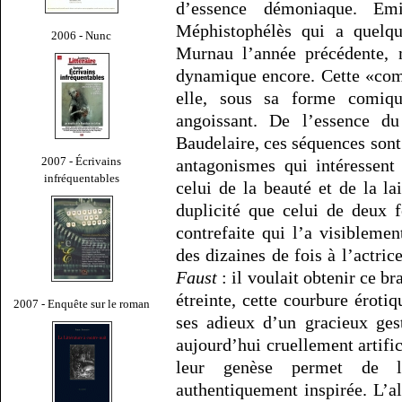
d’essence démoniaque. Em
Méphistophélès qui a quel
2006 - Nunc
Murnau l’année précédente, 
dynamique encore. Cette «com
elle, sous sa forme comiq
angoissant. De l’essence du
Baudelaire, ces séquences sont
2007 - Écrivains
antagonismes qui intéressent
infréquentables
celui de la beauté et de la lai
duplicité que celui de deux f
contrefaite qui l’a visiblemen
des dizaines de fois à l’actr
Faust
: il voulait obtenir ce b
étreinte, cette courbure éroti
2007 - Enquête sur le roman
ses adieux d’un gracieux ges
aujourd’hui cruellement artific
leur genèse permet de le
authentiquement inspirée. L’a