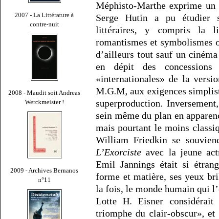
Méphisto-Marthe exprime un d
2007 - La Littérature à
Serge Hutin a pu étudier s
contre-nuit
littéraires, y compris la li
romantismes et symbolismes o
d’ailleurs tout sauf un cinéma 
en dépit des concessions
«internationales» de la versi
M.G.M, aux exigences simpliste
2008 - Maudit soit Andreas
superproduction. Inversement
Werckmeister !
sein même du plan en apparence
mais pourtant le moins classi
William Friedkin se souviend
L’Exorciste
avec la jeune act
Emil Jannings était si étran
2009 - Archives Bernanos
forme et matière, ses yeux bri
n°11
la fois, le monde humain qui l’
Lotte H. Eisner considérai
triomphe du clair-obscur», et 