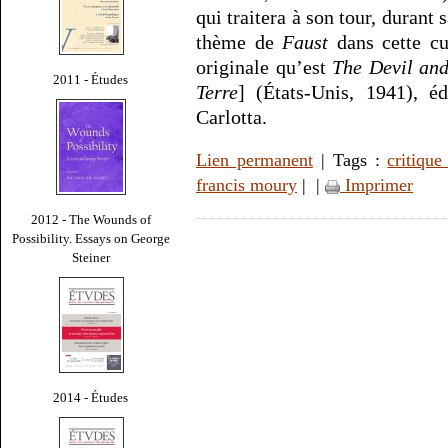
qui traitera à son tour, durant 
thème de
Faust
dans cette cu
originale qu’est
The Devil an
2011 - Études
Terre
] (États-Unis, 1941), é
Carlotta.
Lien permanent
| Tags :
critiqu
francis moury
|
|
Imprimer
2012 - The Wounds of
Possibility. Essays on George
Steiner
2014 - Études