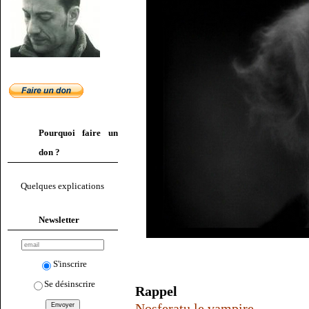
Pourquoi faire un
don ?
Quelques explications
Newsletter
S'inscrire
Se désinscrire
Rappel
Nosferatu le vampire
.