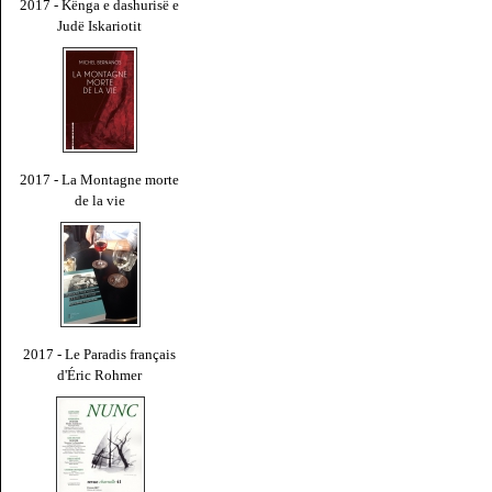
2017 - Kënga e dashurisë e
Judë Iskariotit
2017 - La Montagne morte
de la vie
2017 - Le Paradis français
d'Éric Rohmer