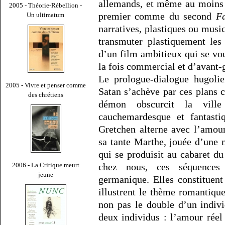
allemands, et même au moins 
2005 - Théorie-Rébellion -
premier comme du second
F
Un ultimatum
narratives, plastiques ou music
transmuter plastiquement les
d’un film ambitieux qui se voul
la fois commercial et d’avant-
Le prologue-dialogue hugolie
2005 - Vivre et penser comme
Satan s’achève par ces plans c
des chrétiens
démon obscurcit la ville
cauchemardesque et fantasti
Gretchen alterne avec l’amou
sa tante Marthe, jouée d’une 
qui se produisit au cabaret d
2006 - La Critique meurt
chez nous, ces séquences
jeune
germanique. Elles constituent
illustrent le thème romantiq
non pas le double d’un indiv
deux individus : l’amour réel 