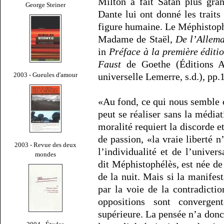
Milton a fait Satan plus gr
George Steiner
Dante lui ont donné les trait
figure humaine. Le Méphistophé
Madame de Staël,
De l’Allem
in
Préface à la première éditi
Faust
de Goethe (Éditions Al
2003 - Gueules d'amour
universelle Lemerre, s.d.), pp.
«Au fond, ce qui nous semble co
peut se réaliser sans la médiat
moralité requiert la discorde et
de passion, «la vraie liberté n
2003 - Revue des deux
l’individualité et de l’unive
mondes
dit Méphistophélès, est née de
de la nuit. Mais si la manifes
par la voie de la contradicti
oppositions sont converge
supérieure. La pensée n’a donc 