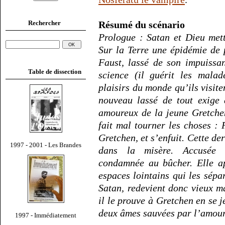
Rechercher
Résumé du scénario
Prologue : Satan et Dieu mett
Sur la Terre une épidémie de
Faust, lassé de son impuissa
Table de dissection
science (il guérit les malad
plaisirs du monde qu’ils visite
nouveau lassé de tout exige 
amoureux de la jeune Gretche
fait mal tourner les choses : 
Gretchen, et s’enfuit. Cette de
1997 - 2001 - Les Brandes
dans la misère. Accusée in
condamnée au bûcher. Elle ap
espaces lointains qui les sépar
Satan, redevient donc vieux m
il le prouve à Gretchen en se j
deux âmes sauvées par l’amour 
1997 - Immédiatement