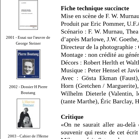
Fiche technique succincte
Mise en scène de F. W. Murna
Produit par Eric Pommer, U.F.A
Scénario : F. W. Murnau, The
2001 - Essai sur l'œuvre de
d’après Marlowe, J.W. Goethe, 
George Steiner
Directeur de la photographie 
Montage : non crédité au géné
Décors : Robert Herlth et Walt
Musique : Peter Hensel et Javi
Avec : Gösta Ekman (Faust),
Horn (Gretchen / Marguerite),
2002 - Dossier H Pierre
Wilhelm Dieterle (Valentin, l
Boutang
(tante Marthe), Éric Barclay, 
Critique
«On ne saurait aller au-delà 
souvenir qui reste de cet écri
2003 - Cahier de l'Herne