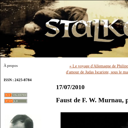
À propos
« Le voyage d'Allemagne de Philippe
d'amour de Judas Iscariote, sous le 
ISSN : 2425-8784
17/07/2010
Faust de F. W. Murnau, 