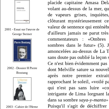
placide capitaine Amasa Dela
volant au-dessus de la mer, qu
de vapeurs grises, inquiètes
clôturant mystérieusement ce
valeur de sentence qui enténèbre
2001 - Essai sur l'œuvre de
d'ailleurs jamais ne parut tr
George Steiner
commentateurs : «Ombres p
sombres dans le futur» (5). 
amoncelées au-dessus de La 
sans doute pas oublié la leçon 
Ce n'est bien évidemment pas 
2002 - Dossier H Pierre
dont Melville sature sa nouve
Boutang
après notre premier extra
rapprochant le soleil, «voilé 
qui n'est pas sans luire «c
intrigante de Lima lorgnant la
dans sa sombre
saya-y-manta»
Puisqu'il s'agit de déchiffrer 
2003 - Cahier de l'Herne