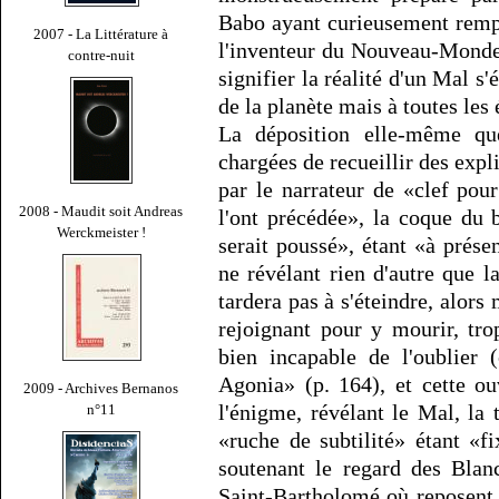
Babo ayant curieusement remp
2007 - La Littérature à
l'inventeur du Nouveau-Monde
contre-nuit
signifier la réalité d'un Mal s
de la planète mais à toutes les
La déposition elle-même qu
chargées de recueillir des expl
par le narrateur de «clef pou
2008 - Maudit soit Andreas
l'ont précédée», la coque du 
Werckmeister !
serait poussé», étant «à prése
ne révélant rien d'autre que 
tardera pas à s'éteindre, alors
rejoignant pour y mourir, tro
bien incapable de l'oublier 
Agonia» (p. 164), et cette ou
2009 - Archives Bernanos
l'énigme, révélant le Mal, la
n°11
«ruche de subtilité» étant «f
soutenant le regard des Blanc
Saint-Bartholomé où reposent 