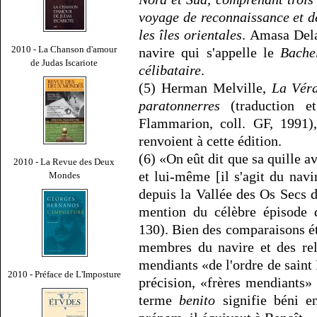
voyage de reconnaissance et d
les îles orientales
. Amasa Dela
2010 - La Chanson d'amour
navire qui s'appelle le
Bache
de Judas Iscariote
célibataire
.
(5) Herman Melville,
La Vér
paratonnerres
(traduction et
Flammarion, coll. GF, 1991),
renvoient à cette édition.
(6) «On eût dit que sa quille 
2010 - La Revue des Deux
et lui-même [il s'agit du nav
Mondes
depuis la Vallée des Os Secs d’
mention du célèbre épisode 
130). Bien des comparaisons ét
membres du navire et des reli
mendiants «de l'ordre de saint 
2010 - Préface de L'Imposture
précision, «frères mendiants»
terme
benito
signifie béni en