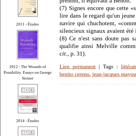
prénom, il équivaut à Benoît.
(7) Signes encore que cette «
lire dans le regard qu'un jeu
navire qui chuchotent, «comm
2011 - Études
silencieux signaux avaient été
(8) Ce n'est sans doute pas s
qualifie ainsi Melville comme
cit.
, p. 31).
Lien permanent
| Tags :
littéra
2012 - The Wounds of
Possibility. Essays on George
benito cereno
,
jean-jacques mayo
Steiner
2014 - Études