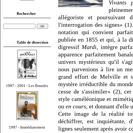
Vivants p
pleinem
Rechercher
allégoriste et poursuivant
l'interrogation des signes» (
notation qui convient parfa
publiée en 1855 et qui, à la d
Table de dissection
digressif
Mardi
, intègre parf
apparence parfaitement banal
univers mystérieux qu'il s'ag
nous parvenions à lire un me
grand effort de Melville et 
mystère irréductible du monde
1997 - 2001 - Les Brandes
cesse de s'assimiler» (2), cet
style caméléonique et mimétiqu
ou
en cours
, et donnant d'elle
Cette image de la réalité to
déchiffrer, est inquiétante,
1997 - Immédiatement
lignes seulement après avoir c