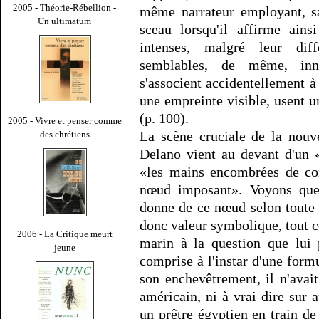
2005 - Théorie-Rébellion -
même narrateur employant, sa
Un ultimatum
sceau lorsqu'il affirme ain
intenses, malgré leur diff
semblables, de même, innoc
s'associent accidentellement 
une empreinte visible, usent u
(p. 100).
2005 - Vivre et penser comme
La scène cruciale de la nouve
des chrétiens
Delano vient au devant d'un «
«les mains encombrées de cor
nœud imposant». Voyons quell
donne de ce nœud selon toute l
donc valeur symbolique, tout 
2006 - La Critique meurt
marin à la question que lui 
jeune
comprise à l'instar d'une formu
son enchevêtrement, il n'avai
américain, ni à vrai dire sur 
un prêtre égyptien en train d