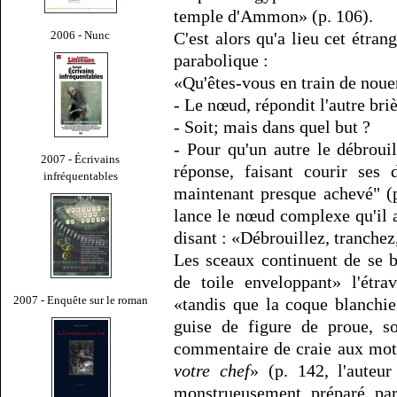
temple d'Ammon» (p. 106).
2006 - Nunc
C'est alors qu'a lieu cet étran
parabolique :
«Qu'êtes-vous en train de noue
- Le nœud, répondit l'autre briè
- Soit; mais dans quel but ?
- Pour qu'un autre le débroui
2007 - Écrivains
réponse, faisant courir ses 
infréquentables
maintenant presque achevé" (p.
lance le nœud complexe qu'il 
disant : «Débrouillez, tranchez,
Les sceaux continuent de se br
de toile enveloppant» l'étra
2007 - Enquête sur le roman
«tandis que la coque blanchie
guise de figure de proue, s
commentaire de craie aux mots
votre chef
» (p. 142, l'auteur
monstrueusement préparé par