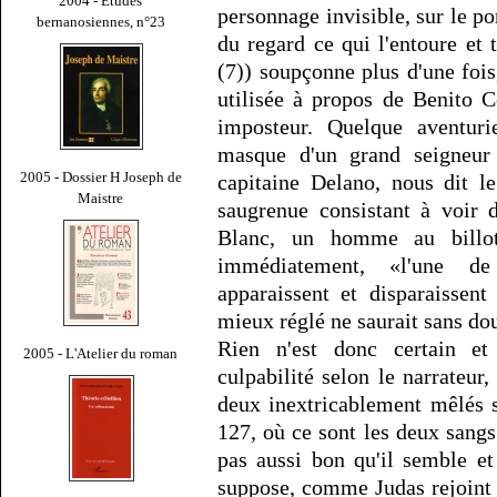
2004 - Études
personnage invisible, sur le po
bernanosiennes, n°23
du regard ce qui l'entoure et 
(7)) soupçonne plus d'une foi
utilisée à propos de Benito 
imposteur. Quelque aventuri
masque d'un grand seigneur d
2005 - Dossier H Joseph de
capitaine Delano, nous dit le
Maistre
saugrenue consistant à voir 
Blanc, un homme au billot»
immédiatement, «l'une de
apparaissent et disparaissent
mieux réglé ne saurait sans dou
Rien n'est donc certain et 
2005 - L'Atelier du roman
culpabilité selon le narrateur
deux inextricablement mêlés s
127, où ce sont les deux sangs
pas aussi bon qu'il semble e
suppose, comme Judas rejoint le