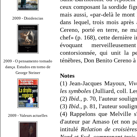
ceux composant la sordide fig
mais aussi, «par-delà le mon
2009 - Disidencias
dans lequel, trois mois après
Cereno, porté en terre, ne ma
chef» (p. 168), cette dernièr
évoquant merveilleusemen
contorsionnée, qui unit la p
ténèbres, Don Benito Cereno à
2009 - O pensamento tornado
dança. Estudos em torno de
George Steiner
Notes
(1) Jean-Jacques Mayoux,
Viv
les symboles
(Julliard, coll. Le
(2)
Ibid.
, p. 70, l'auteur soulig
(3)
Ibid.
, p. 81, l'auteur soulig
(4) Rappelons que Melville s'
2009 - Valeurs actuelles
d'auteur par Amaso (et non p
intitulé
Relation de croisière
Nord et Sud, comprenant trois