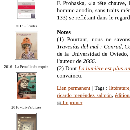
F. Prohaska, «la tête chauve, 
homme anodin, sans traits mé
133) se reflétant dans le regar
2015 - Études
Notes
(1) Pourtant, nous ne savons
Travesías del mal : Conrad, C
de la Universidad de Oviedo,
l'auteur de
2666
.
2016 - La Femelle du requin
(2) Dont
La lumière est plus a
convaincu.
Lien permanent
| Tags :
littérature
ricardo menéndez salmón
,
éditio
Imprimer
2016 - Livr'arbitres