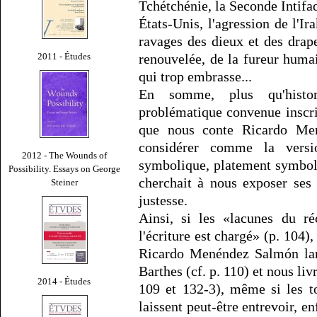
Tchétchénie, la Seconde Intifa
États-Unis, l'agression de l'I
ravages des dieux et des drape
renouvelée, de la fureur huma
2011 - Études
qui trop embrasse...
En somme, plus qu'histo
problématique convenue inscrit
que nous conte Ricardo Me
considérer comme la vers
2012 - The Wounds of
symbolique, platement symboli
Possibility. Essays on George
cherchait à nous exposer ses
Steiner
justesse.
Ainsi, si les «lacunes du ré
l'écriture est chargé» (p. 104
Ricardo Menéndez Salmón lard
Barthes (cf. p. 110) et nous livr
2014 - Études
109 et 132-3), même si les t
laissent peut-être entrevoir, e