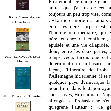
Finalement, ce qui me gêne,
autres que j'ai lus de cet a
toujours un peu trop vite, com
2010 - La Chanson d'amour
: «La mère morte n'a jamais c
de Judas Iscariote
entre les deux corps n'est 
l'homme intermédiaire, qui 
père, et chez qui confluent,
épuisée et une vie dilapidée
donc, entre les deux pertes, c
temps vécu, tandis que cell
2010 - La Revue des Deux
Mondes
détermination d'un hasard sa
façon, l'itinéraire de Proh
l'Allemagne hitlérienne, il se
quelques pays d'Amérique lat
pour finir, dans le Japon aya
successives, Hiroshima et Nagas
2010 - Préface de L'Imposture
allongée si Prohaska ne s'ét
qu'égrène l'auteur : «le 