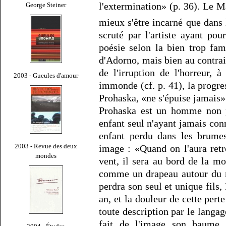
l'extermination» (p. 36). Le M
George Steiner
mieux s'être incarné que dans
scruté par l'artiste ayant po
poésie selon la bien trop fam
d'Adorno, mais bien au contrai
de l'irruption de l'horreur, 
2003 - Gueules d'amour
immonde (cf. p. 41), la progr
Prohaska, «ne s'épuise jamais» 
Prohaska est un homme non po
enfant seul n'ayant jamais con
enfant perdu dans les brumes
2003 - Revue des deux
image : «Quand on l'aura retr
mondes
vent, il sera au bord de la m
comme un drapeau autour du m
perdra son seul et unique fils,
an, et la douleur de cette pert
toute description par le langag
fait de l'image son baume 