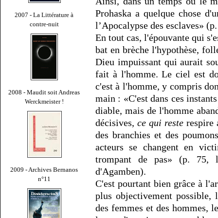
Ainsi, dans un temps où le ma
Prohaska a quelque chose d'u
2007 - La Littérature à
l’Apocalypse des esclaves» (p.
contre-nuit
En tout cas, l'épouvante qui s'
bat en brèche l'hypothèse, fol
Dieu impuissant qui aurait so
fait à l'homme. Le ciel est d
c'est à l'homme, y compris donc
2008 - Maudit soit Andreas
main : «C'est dans ces instants
Werckmeister !
diable, mais de l'homme aband
décisives,
ce qui reste
respire a
des branchies et des poumons
acteurs se changent en vict
trompant de pas» (p. 75, l'
d'Agamben).
2009 - Archives Bernanos
n°11
C'est pourtant bien grâce à l'art
plus objectivement possible, 
des femmes et des hommes, le