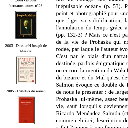
2004 - Études
inépuisable océan» (p. 53). P
bernanosiennes, n°23
peint et photographié pour «no
que figer sa solidification, l
l'annulation du temps grâce 
(pp. 132-3) ? Mais ce n'est pas
de la vie de Prohaska qui no
2005 - Dossier H Joseph de
rodée, par laquelle l'auteur é
Maistre
C'est par le biais d'un narra
destinée, parfois énigmatique d
ou encore la mention du Wakefi
du bizarre et du Mal qu'est 
Salmón évoque ce double de 
de nous le présenter : de larges
2005 - L'Atelier du roman
Prohaska lui-même, assez beau
vie, sauf lorsqu'ils devienne
Ricardo Menéndez Salmón (cf.
comme celui-ci, description de
a fait l'amour à une femme : 