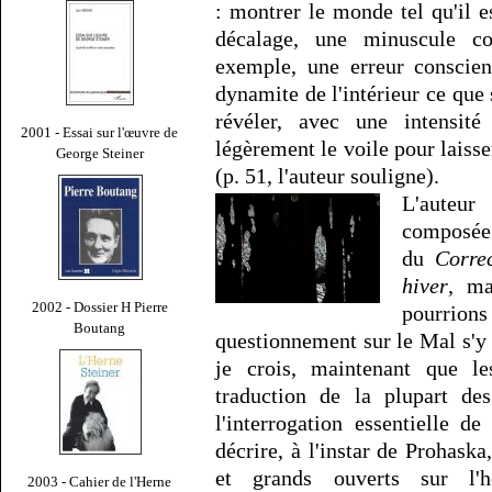
: montrer le monde tel qu'il e
décalage, une minuscule co
exemple, une erreur conscie
dynamite de l'intérieur ce que
révéler, avec une intensité
2001 - Essai sur l'œuvre de
légèrement le voile pour laisse
George Steiner
(p. 51, l'auteur souligne).
L'auteu
composé
du
Corre
hiver
, ma
2002 - Dossier H Pierre
pourrions
Boutang
questionnement sur le Mal s'y f
je crois, maintenant que le
traduction de la plupart d
l'interrogation essentielle d
décrire, à l'instar de Prohas
et grands ouverts sur l'h
2003 - Cahier de l'Herne