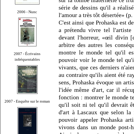
série de dessins qu'il a réalis
2006 - Nunc
l'amour a très tôt désertée» (p.
C'est ainsi que Prohaska est de
a prétendu vivre tel l'artist
devant l'horreur, «œil divin [
arbitre des autres les conséq
montre le monde tel qu'il es
2007 - Écrivains
pouvoir voir le monde tel qu'
infréquentables
vivants, que ces derniers n'ai
au contraire qu'ils aient été ra
sens, Prohaska évoque un artist
l'idée même d'art, car il réc
fonction : montrer le monde te
2007 - Enquête sur le roman
qu'il soit ni tel qu'il devrait 
d'art à Lascaux que selon la
pouvoir appeler Prohaska art
vivons dans un monde post-h