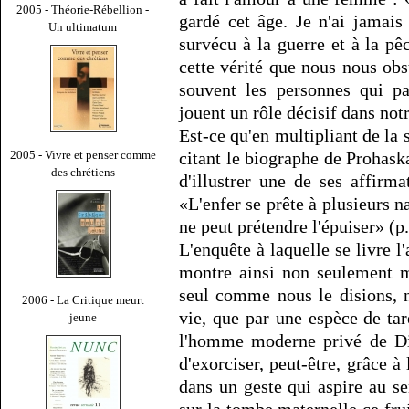
2005 - Théorie-Rébellion -
gardé cet âge. Je n'ai jamais 
Un ultimatum
survécu à la guerre et à la p
cette vérité que nous nous obs
souvent les personnes qui pa
jouent un rôle décisif dans notr
Est-ce qu'en multipliant de la 
citant le biographe de Prohaska,
2005 - Vivre et penser comme
des chrétiens
d'illustrer une de ses affirma
«L'enfer se prête à plusieurs 
ne peut prétendre l'épuiser» (p.
L'enquête à laquelle se livre l
montre ainsi non seulement m
seul comme nous le disions, n
2006 - La Critique meurt
vie, que par une espèce de ta
jeune
l'homme moderne privé de Die
d'exorciser, peut-être, grâce à
dans un geste qui aspire au s
sur la tombe maternelle ce frui