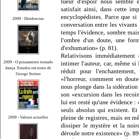
lueur d'espoir nous semble 
satisfait ainsi, dans cette im
encyclopédistes. Parce que s
2009 - Disidencias
conversation entre les vivants
temps l'évidence, sombre mais 
l'ombre d'un doute, une for
d'exhumation» (p. 81).
Relativisons immédiatement 
2009 - O pensamento tornado
intimer l'auteur, car, même si 
dança. Estudos em torno de
réduit pour l'enchantement,
George Steiner
«l'horreur, comment en douter
nous plonge dans la sidération 
son «excursion dans les recoi
lui est resté qu'une évidence : 
seuls absolus qui existent. E
pleine de registres, mais en m
2009 - Valeurs actuelles
dissiper le mystère et la noir
déroule notre existence» (p. 89