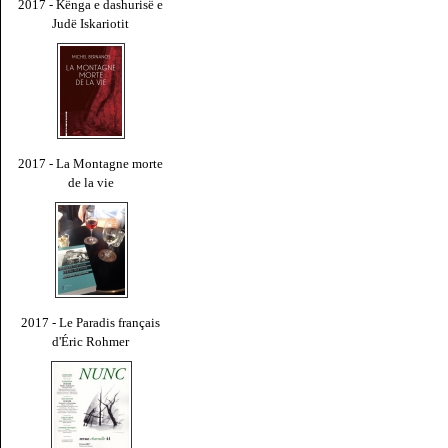
2017 - Kënga e dashurisë e
Judë Iskariotit
2017 - La Montagne morte
de la vie
2017 - Le Paradis français
d'Éric Rohmer