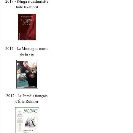
2017 - Kënga e dashurisë e
Judë Iskariotit
2017 - La Montagne morte
de la vie
2017 - Le Paradis français
d'Éric Rohmer