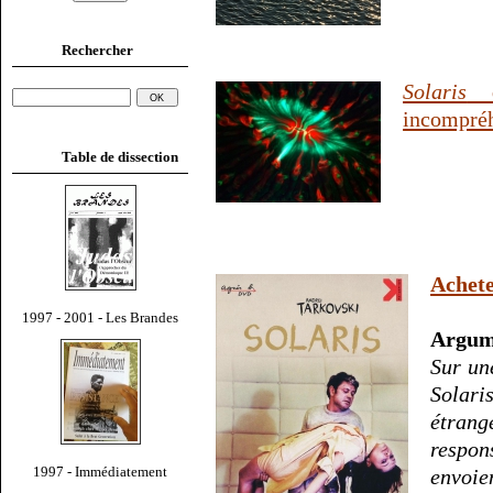
Rechercher
Solaris
d
incompréh
Table de dissection
Achet
1997 - 2001 - Les Brandes
Argum
Sur une
Solari
étrang
respon
1997 - Immédiatement
envoie