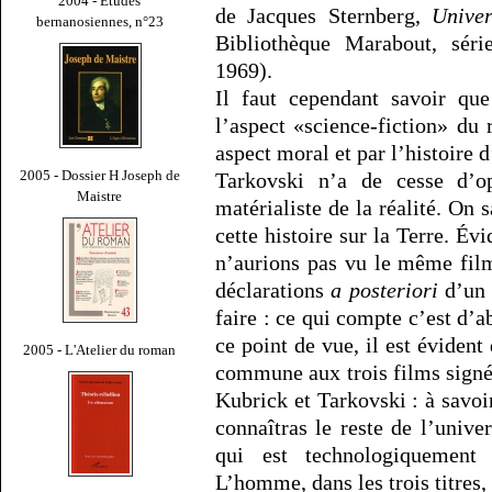
2004 - Études
de Jacques Sternberg,
Univer
bernanosiennes, n°23
Bibliothèque Marabout, série
1969).
Il faut cependant savoir que
l’aspect «science-fiction» d
aspect moral et par l’histoire 
2005 - Dossier H Joseph de
Tarkovski n’a de cesse d’op
Maistre
matérialiste de la réalité. On s
cette histoire sur la Terre. Év
n’aurions pas vu le même film.
déclarations
a posteriori
d’un 
faire : ce qui compte c’est d’ab
ce point de vue, il est évident
2005 - L'Atelier du roman
commune aux trois films sign
Kubrick et Tarkovski : à savoi
connaîtras le reste de l’univ
qui est technologiquemen
L’homme, dans les trois titres, 