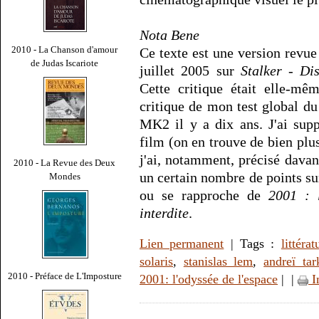
Nota Bene
2010 - La Chanson d'amour
Ce texte est une version revue
de Judas Iscariote
juillet 2005 sur
Stalker - Di
Cette critique était elle-mê
critique de mon test global 
MK2 il y a dix ans. J'ai sup
film (on en trouve de bien plus
j'ai, notamment, précisé davan
2010 - La Revue des Deux
un certain nombre de points su
Mondes
ou se rapproche de
2001 : 
interdite
.
Lien permanent
| Tags :
littérat
solaris
,
stanislas lem
,
andreï tar
2010 - Préface de L'Imposture
2001: l'odyssée de l'espace
|
|
I