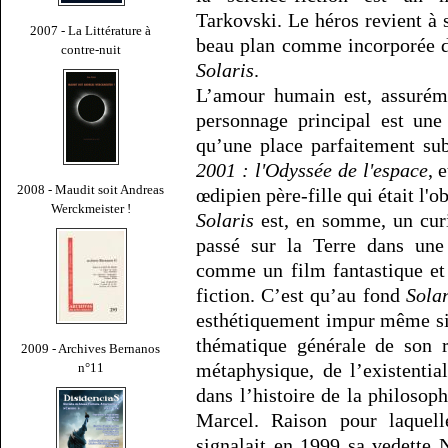
Tarkovski. Le héros revient à 
2007 - La Littérature à
beau plan comme incorporée d
contre-nuit
Solaris
.
L’amour humain est, assuréme
personnage principal est un
qu’une place parfaitement su
2001 : l'Odyssée de l'espace
, 
2008 - Maudit soit Andreas
œdipien père-fille qui était l'o
Werckmeister !
Solaris
est, en somme, un curie
passé sur la Terre dans une 
comme un film fantastique et
fiction. C’est qu’au fond
Solar
esthétiquement impur même si
thématique générale de son r
2009 - Archives Bernanos
métaphysique, de l’existentia
n°11
dans l’histoire de la philosop
Marcel. Raison pour laquell
signalait en 1999 sa vedette 