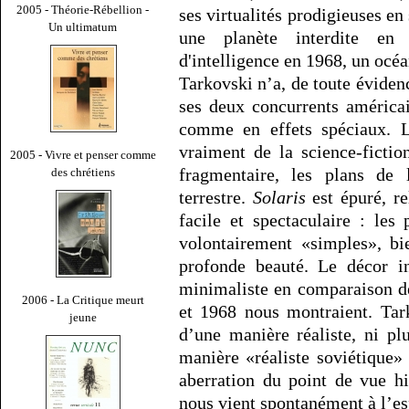
2005 - Théorie-Rébellion -
ses virtualités prodigieuses en 
Un ultimatum
une planète interdite en
d'intelligence en 1968, un océa
Tarkovski n’a, de toute éviden
ses deux concurrents américa
comme en effets spéciaux. Le
vraiment de la science-fictio
2005 - Vivre et penser comme
fragmentaire, les plans de 
des chrétiens
terrestre.
Solaris
est épuré, re
facile et spectaculaire : les 
volontairement «simples», bi
profonde beauté. Le décor in
minimaliste en comparaison d
2006 - La Critique meurt
et 1968 nous montraient. Tar
jeune
d’une manière réaliste, ni pl
manière «réaliste soviétique»
aberration du point de vue hi
nous vient spontanément à l’es