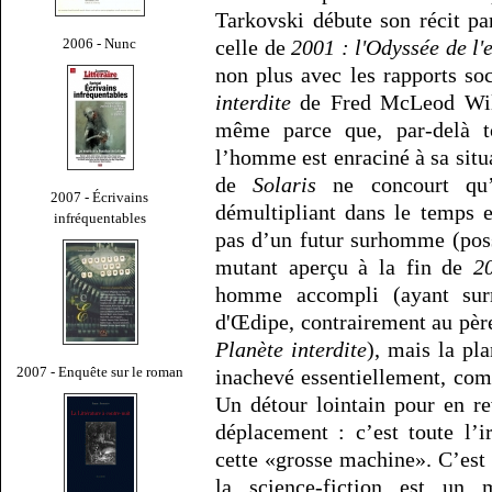
Tarkovski débute son récit pa
2006 - Nunc
celle de
2001 : l'Odyssée de l'
non plus avec les rapports so
interdite
de Fred McLeod Wilc
même parce que, par-delà tou
l’homme est enraciné à sa situ
de
Solaris
ne concourt qu’à
2007 - Écrivains
démultipliant dans le temps e
infréquentables
pas d’un futur surhomme (poss
mutant aperçu à la fin de
2
homme accompli (ayant sur
d'Œdipe, contrairement au pèr
Planète interdite
), mais la p
2007 - Enquête sur le roman
inachevé essentiellement, com
Un détour lointain pour en rev
déplacement : c’est toute l’
cette «grosse machine». C’est 
la science-fiction est un 