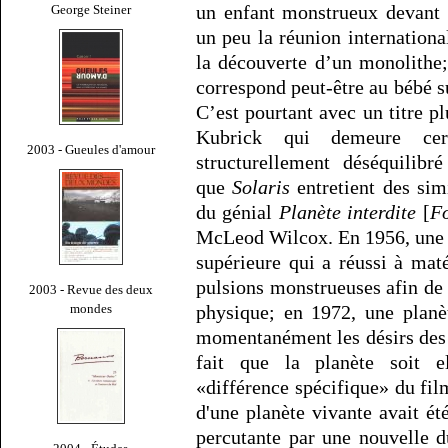
un enfant monstrueux devant 
George Steiner
un peu la réunion internationa
la découverte d’un monolithe
correspond peut-être au bébé 
C’est pourtant avec un titre pl
Kubrick qui demeure cer
2003 - Gueules d'amour
structurellement déséquilibré
que
Solaris
entretient des simi
du génial
Planète interdite
[
Fo
McLeod Wilcox. En 1956, une p
supérieure qui a réussi à maté
pulsions monstrueuses afin de
2003 - Revue des deux
mondes
physique; en 1972, une planè
momentanément les désirs des
fait que la planète soit e
«différence spécifique» du film
d'une planète vivante avait ét
percutante par une nouvelle d