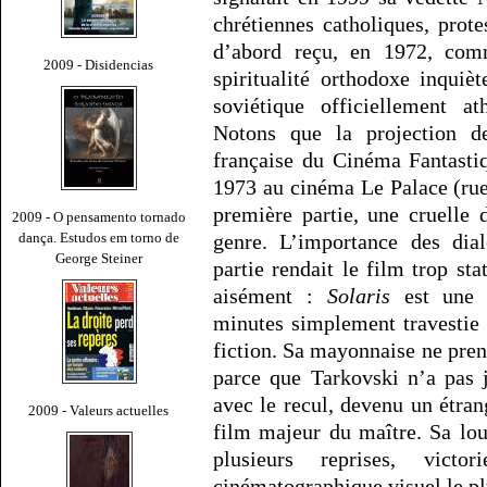
chrétiennes catholiques, prot
d’abord reçu, en 1972, com
2009 - Disidencias
spiritualité orthodoxe inquiè
soviétique officiellement at
Notons que la projection 
française du Cinéma Fantastiq
1973 au cinéma Le Palace (rue 
première partie, une cruelle 
2009 - O pensamento tornado
dança. Estudos em torno de
genre. L’importance des dia
George Steiner
partie rendait le film trop sta
aisément :
Solaris
est une f
minutes simplement travestie
fiction. Sa mayonnaise ne prend
parce que Tarkovski n’a pas 
avec le recul, devenu un étra
2009 - Valeurs actuelles
film majeur du maître. Sa lou
plusieurs reprises, vict
cinématographique visuel le pl