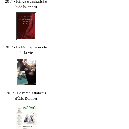
2017 - Kënga e dashurisë e
Judë Iskariotit
2017 - La Montagne morte
de la vie
2017 - Le Paradis français
d'Éric Rohmer