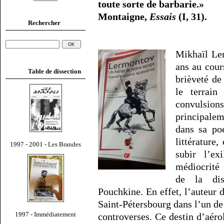
toute sorte de barbarie.»
Montaigne,
Essais
(I, 31).
Rechercher
Mikhaïl Ler
ans au cour
Table de dissection
brièveté de
le terrain
convulsio
principale
dans sa poé
littérature,
1997 - 2001 - Les Brandes
subir l’ex
médiocrité 
de la dis
Pouchkine. En effet, l’auteur d
Saint-Pétersbourg dans l’un de 
1997 - Immédiatement
controverses. Ce destin d’aérol