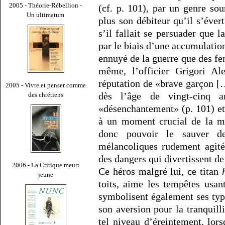
2005 - Théorie-Rébellion -
(cf. p. 101), par un genre sou
Un ultimatum
plus son débiteur qu’il s’éver
s’il fallait se persuader que l
par le biais d’une accumulatio
ennuyé de la guerre que des fe
même, l’officier Grigori Al
réputation de «brave garçon […
2005 - Vivre et penser comme
dès l’âge de vingt-cinq a
des chrétiens
«désenchantement» (p. 101) et
à un moment crucial de la ma
donc pouvoir le sauver d
mélancoliques rudement agit
des dangers qui divertissent de
2006 - La Critique meurt
Ce héros malgré lui, ce titan
jeune
toits, aime les tempêtes usan
symbolisent également ses typ
son aversion pour la tranquilli
tel niveau d’éreintement, lor