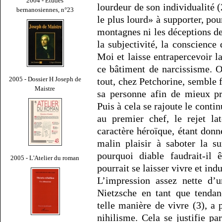
2004 - Études
lourdeur de son individualité (
bernanosiennes, n°23
le plus lourd» à supporter, pou
montagnes ni les déceptions 
la subjectivité, la conscience
Moi et laisse entrapercevoir l
ce bâtiment de narcissisme. 
2005 - Dossier H Joseph de
tout, chez Petchorine, semble 
Maistre
sa personne afin de mieux pr
Puis à cela se rajoute le contin
au premier chef, le rejet la
caractère héroïque, étant donn
malin plaisir à saboter la s
pourquoi diable faudrait-il
2005 - L'Atelier du roman
pourrait se laisser vivre et in
L’impression assez nette d’u
Nietzsche en tant que tendan
telle manière de vivre (3), a
nihilisme. Cela se justifie p