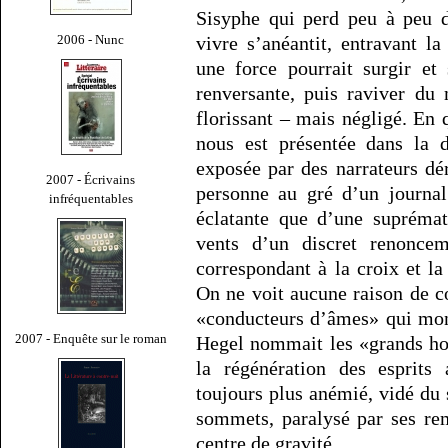
Sisyphe qui perd peu à peu d
2006 - Nunc
vivre s’anéantit, entravant la
une force pourrait surgir et 
renversante, puis raviver du
florissant – mais négligé. En q
nous est présentée dans la d
exposée par des narrateurs d
2007 - Écrivains
personne au gré d’un journal
infréquentables
éclatante que d’une suprémat
vents d’un discret renonce
correspondant à la croix et la
On ne voit aucune raison de c
«conducteurs d’âmes» qui mont
2007 - Enquête sur le roman
Hegel nommait les «grands ho
la régénération des esprits
toujours plus anémié, vidé du
sommets, paralysé par ses r
centre de gravité.