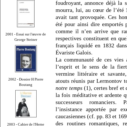
foudroyant, annonce déjà la 
mourra, lui, au cœur de l’été 
avait tant provoquée. Ces ho
été pour ainsi dire emportés 
comme il n’en arrive que rar
2001 - Essai sur l'œuvre de
respectives constituent en que
George Steiner
français liquidé en 1832 dan
Évariste Galois.
La communauté de ces vies a
l’esprit et le sens de la fie
vermine littéraire et savante
2002 - Dossier H Pierre
atouts réunis par Lermontov 
Boutang
notre temps
(1), certes bref et
la fois méditative et ardente 
successeurs romanciers. 
l’insistance apportée par 
caucasiennes (cf. pp. 83 et 169
des routines romantiques, r
2003 - Cahier de l'Herne