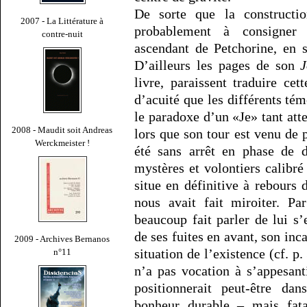
De sorte que la constructi
2007 - La Littérature à
probablement à consigner
contre-nuit
ascendant de Petchorine, en s
D’ailleurs les pages de son
J
livre, paraissent traduire c
d’acuité que les différents té
le paradoxe d’un «Je» tant att
2008 - Maudit soit Andreas
lors que son tour est venu de 
Werckmeister !
été sans arrêt en phase de d
mystères et volontiers calibré
situe en définitive à rebours
nous avait fait miroiter. P
beaucoup fait parler de lui s
de ses fuites en avant, son in
2009 - Archives Bernanos
situation de l’existence (cf. p
n°11
n’a pas vocation à s’appesant
positionnerait peut-être d
bonheur durable – mais fat