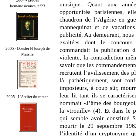
2004 - Études
musique. Quant aux années
bernanosiennes, n°23
opportunités parisiennes, el
chaudron de l’Algérie en gue
mannequinat et de vacations
publicité. Au demeurant, nous 
exaltées dont le concours
2005 - Dossier H Joseph de
commandait la publication d
Maistre
violente, la contradiction mê
savoir que les commandements 
recrutent l’avilissement des p
là, pathétiquement, sont con
imposteurs, à coup sûr, mour
leur lit tant ils se caractéri
2005 - L'Atelier du roman
nommait «l’âme des bourgeois
la «trouille» (4). Et dans le 
qui semble avoir constitué S
mourir le 29 septembre 196
l’identité d’un cryptonyme q