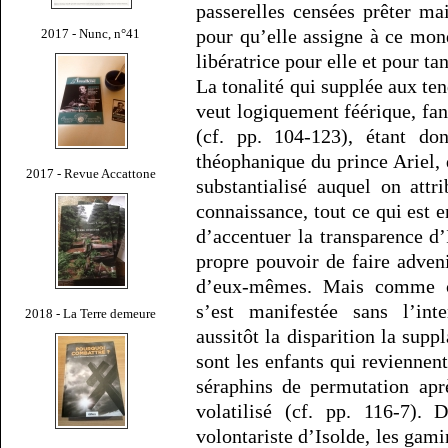
passerelles censées prêter ma
pour qu’elle assigne à ce mo
2017 - Nunc, n°41
libératrice pour elle et pour tan
La tonalité qui supplée aux ten
veut logiquement féérique, fant
(cf. pp. 104-123), étant do
théophanique du prince Ariel
2017 - Revue Accattone
substantialisé auquel on attr
connaissance, tout ce qui est 
d’accentuer la transparence d’
propre pouvoir de faire adveni
d’eux-mêmes. Mais comme cet
s’est manifestée sans l’int
2018 - La Terre demeure
aussitôt la disparition la suppl
sont les enfants qui reviennen
séraphins de permutation apr
volatilisé (cf. pp. 116-7). 
volontariste d’Isolde, les gam