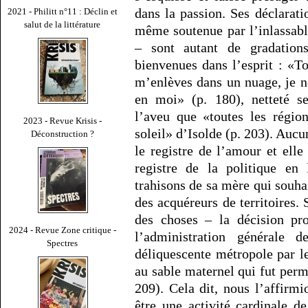
dans la passion. Ses déclarati
2021 - Philitt n°11 : Déclin et
salut de la littérature
même soutenue par l’inlassab
– sont autant de gradation
bienvenues dans l’esprit : «T
m’enlèves dans un nuage, je n
en moi» (p. 180), netteté se
l’aveu que «toutes les région
2023 - Revue Krisis -
soleil» d’Isolde (p. 203). Aucun
Déconstruction ?
le registre de l’amour et ell
registre de la politique en
trahisons de sa mère qui souha
des acquéreurs de territoires. 
des choses – la décision pr
2024 - Revue Zone critique -
l’administration générale 
Spectres
déliquescente métropole par le
au sable maternel qui fut perm
209). Cela dit, nous l’affirmi
être une activité cardinale de