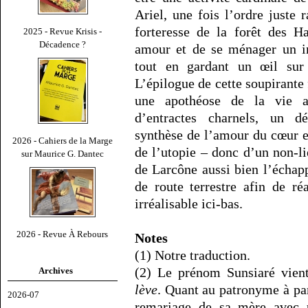
Ariel, une fois l’ordre juste 
forteresse de la forêt des H
2025 - Revue Krisis -
Décadence ?
amour et de se ménager un in
tout en gardant un œil sur l
L’épilogue de cette soupirant
une apothéose de la vie a
d’entractes charnels, un d
synthèse de l’amour du cœur et
2026 - Cahiers de la Marge
de l’utopie – donc d’un non-l
sur Maurice G. Dantec
de Larcône aussi bien l’échappé
de route terrestre afin de r
irréalisable ici-bas.
2026 - Revue À Rebours
Notes
(1) Notre traduction.
(2) Le prénom Sunsiaré vient
Archives
lève
. Quant au patronyme à pa
2026-07
remariage de sa mère avec un