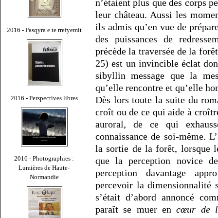
n’étaient plus que des corps p
leur château. Aussi les momen
ils admis qu’en vue de prépare
2016 - Pasqyra e te rrefyemit
des puissances de redressem
précède la traversée de la forê
25) est un invincible éclat do
sibyllin message que la mes
qu’elle rencontre et qu’elle ho
2016 - Perspectives libres
Dès lors toute la suite du rom
croît ou de ce qui aide à croî
auroral, de ce qui exhaus
connaissance de soi-même. L’
la sortie de la forêt, lorsque
2016 - Photographies :
que la perception novice de
Lumières de Haute-
perception davantage appr
Normandie
percevoir la dimensionnalité 
s’était d’abord annoncé c
paraît se muer en
cœur de l