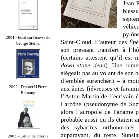
Jean-
bless
septem
véhicu
pylône
2001 - Essai sur l'œuvre de
Saint-Cloud. L’auteur des
Épé
George Steiner
son pressant transfert à l’
(certains attestent qu’il est
down stone dead
). Une rume
siégeait pas au volant de son b
d’emblée surenchérit – à moin
2002 - Dossier H Pierre
aux âmes fiévreuses et faramin
Boutang
l’Aston Martin de l’écrivain é
Larcône (pseudonyme de Suzy
alors l’acropole de Paname po
probable aussi qu’ils étaient 
des sybarites orthonormés 
auparavant, du reste, Sunsia
2003 - Cahier de l'Herne