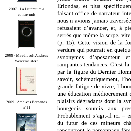
Erlondas, et plus spécifiqu
2007 - La Littérature à
faisant office de narrateur int
contre-nuit
nous n’avions jamais traversée 
refusaient d’avancer, et, à pi
serrés que même la serpe, vite
(p. 15). Cette vision de la 
verdure qui pourrait en quelq
2008 - Maudit soit Andreas
synonymes d’apesanteur e
Werckmeister !
rampantes tendances. C’est la f
par la figure du Dernier Hom
savoir, schématiquement, l’h
grande fatigue de vivre, l’hom
une éducation médiocrement d
plaisirs dégradants dont la sy
2009 - Archives Bernanos
bourgeois soumis aux pres
n°11
Probablement s’agit-il ici – 
du futur de ces mineurs châ
rencontrent le personnage fémi