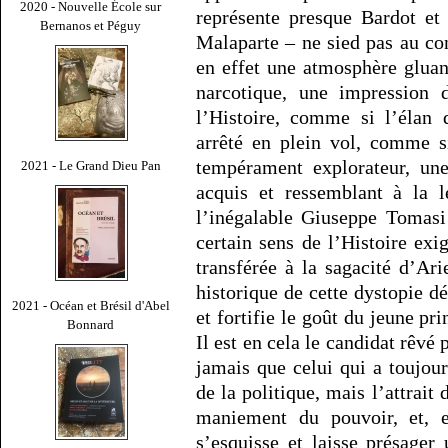
2020 - Nouvelle École sur
représente presque Bardot et 
Bernanos et Péguy
Malaparte – ne sied pas au con
en effet une atmosphère gluant
narcotique, une impression d
l’Histoire, comme si l’élan 
arrêté en plein vol, comme s
tempérament explorateur, une
2021 - Le Grand Dieu Pan
acquis et ressemblant à la l
l’inégalable Giuseppe Tomas
certain sens de l’Histoire exi
transférée à la sagacité d’Ari
historique de cette dystopie d
2021 - Océan et Brésil d'Abel
et fortifie le goût du jeune pri
Bonnard
Il est en cela le candidat rêvé 
jamais que celui qui a toujou
de la politique, mais l’attrait
maniement du pouvoir, et, e
s’esquisse et laisse présager