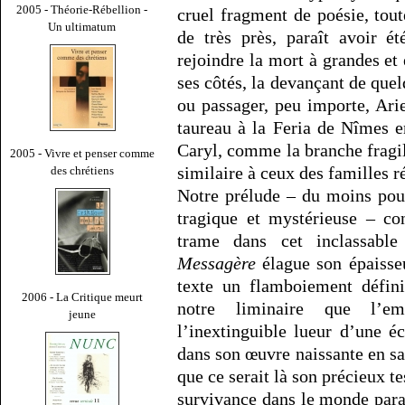
2005 - Théorie-Rébellion -
cruel fragment de poésie, tou
Un ultimatum
de très près, paraît avoir é
rejoindre la mort à grandes e
ses côtés, la devançant de que
ou passager, peu importe, Ari
taureau à la Feria de Nîmes e
Caryl, comme la branche fragil
2005 - Vivre et penser comme
similaire à ceux des familles 
des chrétiens
Notre prélude – du moins pou
tragique et mystérieuse – co
trame dans cet inclassabl
Messagère
élague son épaisseu
texte un flamboiement défini
2006 - La Critique meurt
notre liminaire que l’emp
jeune
l’inextinguible lueur d’une é
dans son œuvre naissante en sa
que ce serait là son précieux t
survivance dans le monde paral