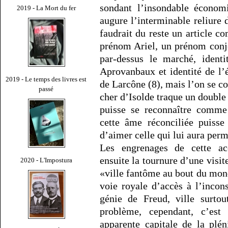
sondant l’insondable économ
2019 - La Mort du fer
augure l’interminable reliure 
faudrait du reste un article c
prénom Ariel, un prénom conjo
par-dessus le marché, identi
Aprovanbaux et identité de l
2019 - Le temps des livres est
de Larcône (8), mais l’on se co
passé
cher d’Isolde traque un doubl
puisse se reconnaître comm
cette âme réconciliée puisse
d’aimer celle qui lui aura perm
Les engrenages de cette acc
ensuite la tournure d’une visit
2020 - L'Impostura
«ville fantôme au bout du mond
voie royale d’accès à l’incon
génie de Freud, ville surtou
problème, cependant, c’est
apparente capitale de la plé