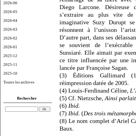
2026-06
Diego Larcone. Désireuse 
2026-05
s’extraire au plus vite de 
2026-04
imaginative Suzy Durupt s
résonnent à l’unisson l’aris
2026-03
D’autre part, dans ses délassa
2026-02
se souvient de l’exécrable 
2026-01
Sunsiaré. Elle aimait par exem
2025-12
ce titre influencée par une 
2025-11
lancée par Françoise Sagan.
2025-10
(3) Éditions Gallimard (
réimpression datée de 2005.
Toutes les archives
(4) Louis-Ferdinand Céline,
L’
(5) Cf. Nietzsche,
Ainsi parlai
Rechercher
(6)
Ibid
.
(7)
Ibid
. (
Des trois métamorph
(8) Le nom complet d’Ariel Cas
Baux.