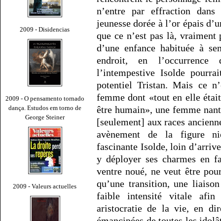
n’entre par effraction dans
jeunesse dorée à l’or épais d’u
2009 - Disidencias
que ce n’est pas là, vraiment 
d’une enfance habituée à se
endroit, en l’occurrence
l’intempestive Isolde pourra
potentiel Tristan. Mais ce n’
femme dont «tout en elle était
2009 - O pensamento tornado
dança. Estudos em torno de
être humain», une femme nant
George Steiner
[seulement] aux races ancienne
avènement de la figure ni
fascinante Isolde, loin d’arriv
y déployer ses charmes en fa
ventre noué, ne veut être pour
qu’une transition, une liaiso
2009 - Valeurs actuelles
faible intensité vitale afi
aristocratie de la vie, en di
émancipées de toutes les idolâ