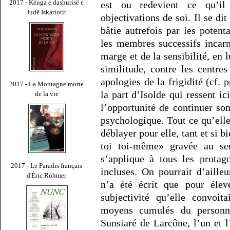
2017 - Kënga e dashurisë e
est ou redevient ce qu’il 
Judë Iskariotit
objectivations de soi. Il se dit
bâtie autrefois par les pote
les membres successifs incarn
marge et de la sensibilité, en l
similitude, contre les centres
apologies de la frigidité (cf.
2017 - La Montagne morte
la part d’Isolde qui ressent i
de la vie
l’opportunité de continuer so
psychologique. Tout ce qu’elle 
déblayer pour elle, tant et si
toi toi-même» gravée au se
s’applique à tous les protago
2017 - Le Paradis français
incluses. On pourrait d’aill
d'Éric Rohmer
n’a été écrit que pour éle
subjectivité qu’elle convoit
moyens cumulés du personn
Sunsiaré de Larcône, l’un et l