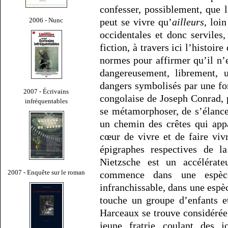
confesser, possiblement, que l
2006 - Nunc
peut se vivre qu’
ailleurs
, loi
occidentales et donc serviles
fiction, à travers ici l’histoir
normes pour affirmer qu’il n’e
dangereusement, librement, 
dangers symbolisés par une for
2007 - Écrivains
congolaise de Joseph Conrad, p
infréquentables
se métamorphoser, de s’élance
un chemin des crêtes qui appa
cœur de vivre et de faire vivr
épigraphes respectives de la
Nietzsche est un accélérate
2007 - Enquête sur le roman
commence dans une espèce
infranchissable, dans une espèc
touche un groupe d’enfants et
Harceaux se trouve considéré
jeune fratrie coulant des 