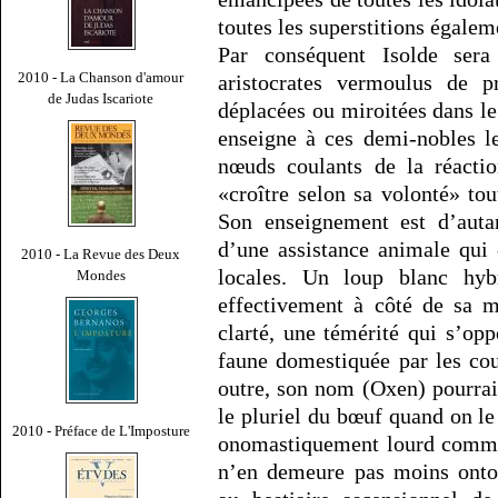
toutes les superstitions égalem
Par conséquent Isolde ser
2010 - La Chanson d'amour
aristocrates vermoulus de p
de Judas Iscariote
déplacées ou miroitées dans l
enseigne à ces demi-nobles le
nœuds coulants de la réactio
«croître selon sa volonté» to
Son enseignement est d’autan
d’une assistance animale qui 
2010 - La Revue des Deux
locales. Un loup blanc hyb
Mondes
effectivement à côté de sa ma
clarté, une témérité qui s’opp
faune domestiquée par les co
outre, son nom (Oxen) pourrait
le pluriel du bœuf quand on le 
2010 - Préface de L'Imposture
onomastiquement lourd comme
n’en demeure pas moins ontolo