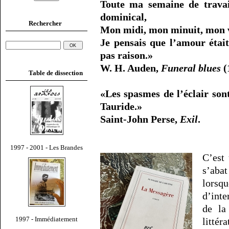
Toute ma semaine de travai
dominical,
Rechercher
Mon midi, mon minuit, mon 
Je pensais que l’amour était
pas raison.»
W. H. Auden,
Funeral blues
(
Table de dissection
«Les spasmes de l’éclair son
Tauride.»
Saint-John Perse,
Exil
.
1997 - 2001 - Les Brandes
C’est
s’aba
lorsq
d’inte
de la
1997 - Immédiatement
littér