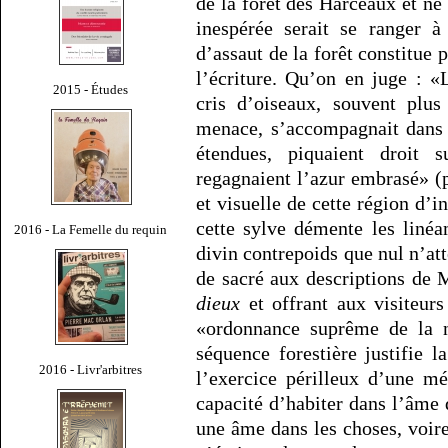
de la forêt des Harceaux et ne 
inespérée serait se ranger à
d’assaut de la forêt constitue 
l’écriture. Qu’on en juge : 
2015 - Études
cris d’oiseaux, souvent plus
menace, s’accompagnait dans l
étendues, piquaient droit s
regagnaient l’azur embrasé» (p
et visuelle de cette région d’
cette sylve démente les linéa
2016 - La Femelle du requin
divin contrepoids que nul n’at
de sacré aux descriptions de
dieux
et offrant aux visiteur
«ordonnance suprême de la n
séquence forestière justifie l
2016 - Livr'arbitres
l’exercice périlleux d’une mé
capacité d’habiter dans l’âme
une âme dans les choses, voir