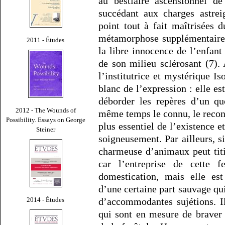
au bestiaire ascensionnel de
succédant aux charges astre
point tout à fait maîtrisées 
métamorphose supplémentaire 
2011 - Études
la libre innocence de l’enfant
de son milieu sclérosant (7).
l’institutrice et mystérique 
blanc de l’expression : elle est
déborder les repères d’un qu
2012 - The Wounds of
même temps le connu, le reconn
Possibility. Essays on George
plus essentiel de l’existence e
Steiner
soigneusement. Par ailleurs, s
charmeuse d’animaux peut titil
car l’entreprise de cette 
domestication, mais elle est
d’une certaine part sauvage qui
2014 - Études
d’accommodantes sujétions. Il
qui sont en mesure de braver 