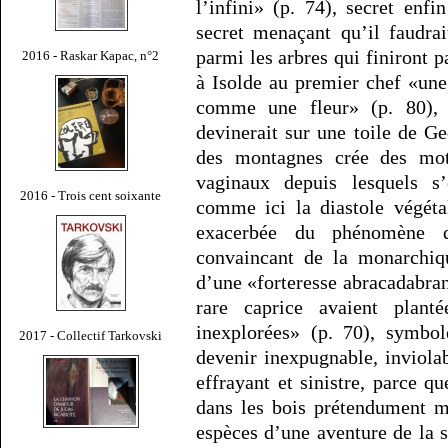
l’infini» (p. 74), secret enf
secret menaçant qu’il faudrai
parmi les arbres qui finiront pa
2016 - Raskar Kapac, n°2
à Isolde au premier chef «une 
comme une fleur» (p. 80), t
devinerait sur une toile de G
des montagnes crée des moti
vaginaux depuis lesquels s
2016 - Trois cent soixante
comme ici la diastole végéta
exacerbée du phénomène d
convaincant de la monarchiqu
d’une «forteresse abracadabra
rare caprice avaient plant
inexplorées» (p. 70), symbol
2017 - Collectif Tarkovski
devenir inexpugnable, inviolab
effrayant et sinistre, parce qu
dans les bois prétendument m
espèces d’une aventure de la s