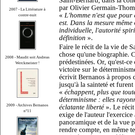
Saint-Bernard, dans la col
par Olivier Germain-Thomas
2007 - La Littérature à
«
L'homme n'est que pour a
contre-nuit
est. Dans la mesure même o
individuelle, l'autorité spiri
définition
».
Faire le récit de la vie de S
chose qu'une biographie. C
2008 - Maudit soit Andreas
prédestinées. Or, qu'est-ce
Werckmeister !
victoire sur le déterminism
écrivit Bernanos à propos
jusqu'à la sainteté et furent
«
échappent, plus que toute
déterminisme : elles rayonn
2009 - Archives Bernanos
éclatante liberté
».
Le récit
n°11
exige de l'auteur l'exercice 
panoramique et de la vue pl
rendre compte, en même tem