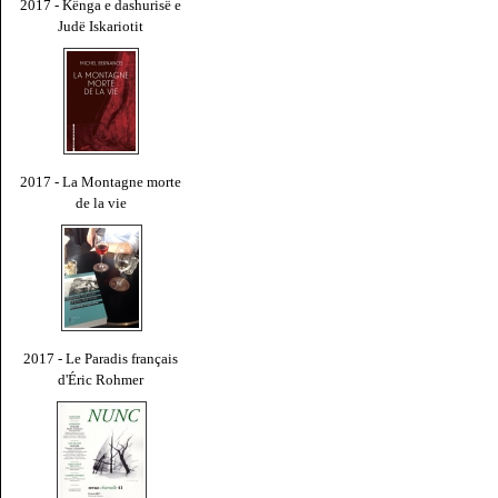
2017 - Kënga e dashurisë e
Judë Iskariotit
2017 - La Montagne morte
de la vie
2017 - Le Paradis français
d'Éric Rohmer