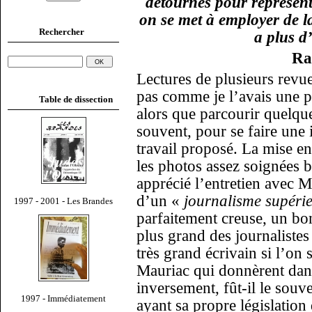
détournés pour représente
on se met à employer de l
Rechercher
a plus d
Ra
Lectures de plusieurs revu
pas comme je l’avais une pr
Table de dissection
alors que parcourir quelque
souvent, pour se faire une 
travail proposé. La mise en 
les photos assez soignées br
apprécié l’entretien avec 
d’un «
journalisme supéri
1997 - 2001 - Les Brandes
parfaitement creuse, un bon
plus grand des journalistes
très grand écrivain si l’o
Mauriac qui donnèrent dans
inversement, fût-il le souv
1997 - Immédiatement
ayant sa propre législation 