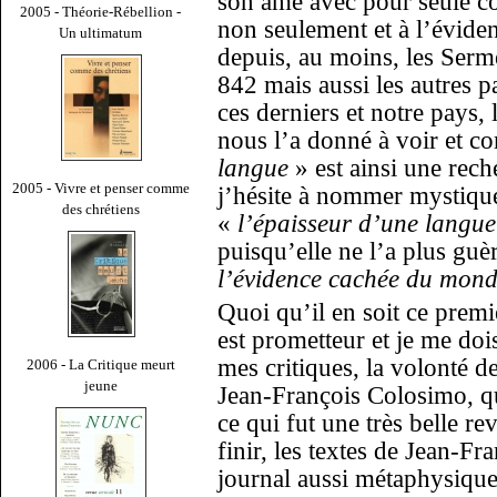
son âme avec pour seule co
2005 - Théorie-Rébellion -
non seulement et à l’éviden
Un ultimatum
depuis, au moins, les Serm
842 mais aussi les autres pa
ces derniers et notre pays, 
nous l’a donné à voir et 
langue
» est ainsi une rec
2005 - Vivre et penser comme
j’hésite à nommer mystiqu
des chrétiens
«
l’épaisseur d’une langue
puisqu’elle ne l’a plus gu
l’évidence cachée du mon
Quoi qu’il en soit ce premi
est prometteur et je me dois
mes critiques, la volonté 
2006 - La Critique meurt
jeune
Jean-François Colosimo, qu
ce qui fut une très belle re
finir, les textes de Jean-F
journal aussi métaphysiqu