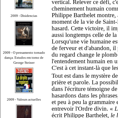
vertical. Relever ce défi, c
cheminement humain comme
Philippe Barthelet montre,
2009 - Disidencias
moment de la vie de Saint-B
hasard. Cette victoire, il i
aussi longtemps celle de l
Lorsqu'une vie humaine est
de ferveur et d'abandon, il
2009 - O pensamento tornado
du regard change le plomb 
dança. Estudos em torno de
l'entendement humain en un
George Steiner
C'est à cet instant-là que 
Tout est dans le mystère de 
prière et parole. La possib
dans l'écriture témoigne de
hasardons dans les phrases
2009 - Valeurs actuelles
et peu à peu la grammaire e
entrevoir l'Ordre divin.
«
L
écrit Philippe Barthelet
, le