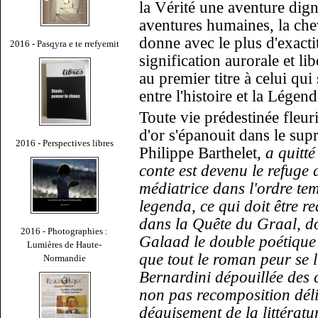
la Vérité une aventure dign
aventures humaines, la cheva
donne avec le plus d'exact
2016 - Pasqyra e te rrefyemit
signification aurorale et li
au premier titre à celui qui
entre l'histoire et la Légend
Toute vie prédestinée fleur
d'or s'épanouit dans le sup
2016 - Perspectives libres
Philippe Barthelet
, a quitt
conte est devenu le refuge d
médiatrice dans l'ordre te
legenda, ce qui doit être rec
dans la Quête du Graal, do
2016 - Photographies :
Galaad le double poétique 
Lumières de Haute-
que tout le roman peur se 
Normandie
Bernardini dépouillée des 
non pas recomposition déli
déguisement de la littératur