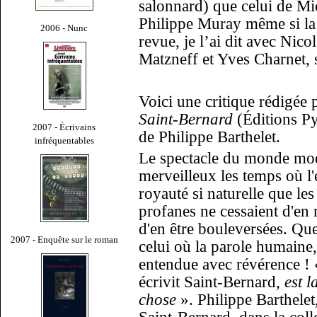
salonnard) que celui de Mich
Philippe Muray même si la p
2006 - Nunc
revue, je l’ai dit avec Nic
Matzneff et Yves Charnet, 
Voici une critique rédigée
Saint-Bernard
(Éditions P
2007 - Écrivains
de Philippe Barthelet.
infréquentables
Le spectacle du monde mod
merveilleux les temps où l'
royauté si naturelle que les
profanes ne cessaient d'en r
d'en être bouleversées. Qu
2007 - Enquête sur le roman
celui où la parole humaine,
entendue avec révérence
!
écrivit Saint-Bernard
, est 
chose
».
Philippe Barthelet,