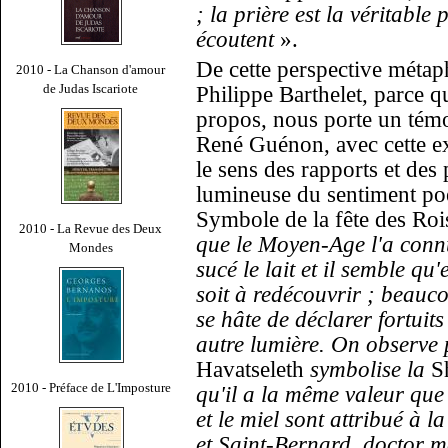
; la prière est la véritabl
écoutent
».
De cette perspective méta
2010 - La Chanson d'amour
de Judas Iscariote
Philippe Barthelet, parce qu
propos, nous porte un témo
René Guénon, avec cette e
le sens des rapports et des
lumineuse du sentiment poé
Symbole de la fête des Roi
2010 - La Revue des Deux
que le Moyen-Age l'a connu
Mondes
sucé le lait et il semble q
soit à redécouvrir ; beau
se hâte de déclarer fortuits
autre lumière. On observe 
Havatseleth
symbolise la
S
2010 - Préface de L'Imposture
qu'il a la même valeur que 
et le miel sont attribué à l
et Saint-Bernard, doctor me