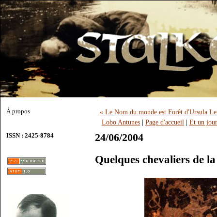
À propos
« Le Nom du monde est Forêt d'Ursula Le 
Lobo Antunes
|
Page d'accueil
|
Et un jou
24/06/2004
ISSN : 2425-8784
Quelques chevaliers de l