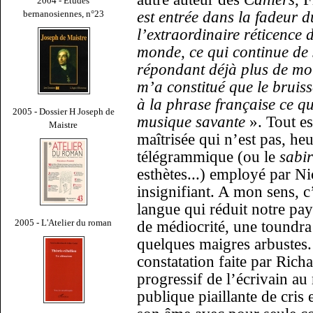
2004 - Études
bernanosiennes, n°23
est entrée dans la fadeur d
l’extraordinaire réticence
monde, ce qui continue de 
répondant déjà plus de moi
m’a constitué que le bruis
à la phrase française ce que
2005 - Dossier H Joseph de
musique savante
». Tout es
Maistre
maîtrisée qui n’est pas, he
télégrammique (ou le
sabi
esthètes...) employé par N
insignifiant. A mon sens, c
langue qui réduit notre pay
2005 - L'Atelier du roman
de médiocrité, une toundra i
quelques maigres arbustes. 
constatation faite par Rich
progressif de l’écrivain au
publique piaillante de cris