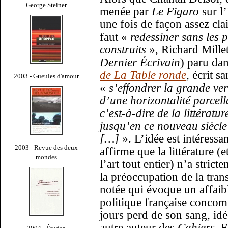
George Steiner
menée par
Le Figaro
sur l’
une fois de façon assez cla
faut «
redessiner sans les p
construits
», Richard Millet
Dernier Écrivain
) paru dan
de La Table ronde
, écrit s
2003 - Gueules d'amour
«
s’effondrer la grande ver
d’une horizontalité parcella
c’est-à-dire de la littératur
jusqu’en ce nouveau siècle 
[…]
». L’idée est intéressa
2003 - Revue des deux
affirme que la littérature (
mondes
l’art tout entier) n’a strict
la préoccupation de la tran
notée qui évoque un affaib
politique française concomi
jours perd de son sang, id
autre auteur des
Cahiers
, 