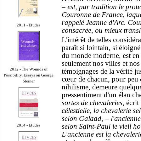
–
est, par tradition le prote
Couronne de France, laque
rappelé Jeanne d'Arc. Cour
2011 - Études
consacrée, ou mieux trans
L'intérêt de telles considér
paraît si lointain, si éloign
du monde moderne, est en
seulement nos villes et nos 
2012 - The Wounds of
témoignages de la vérité j
Possibility. Essays on George
cœur de chacun, pour peu qu
Steiner
nihilisme, demeure quelqu
pressentiment d'un élan ch
sortes de chevaleries,
écrit 
célestielle, la chevalerie s
selon Galaad,
–
l'ancienne
selon Saint-Paul le vieil 
2014 - Études
L'ancienne est la chevalerie