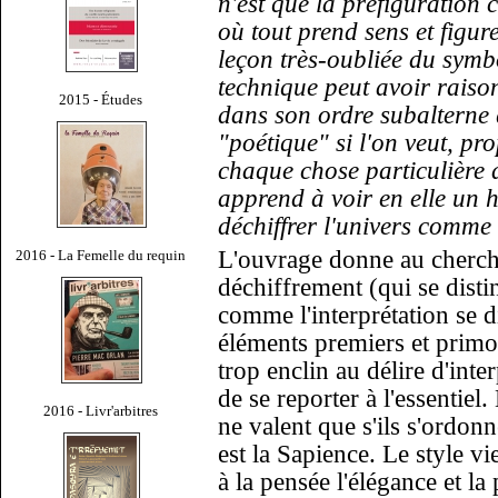
n'est que la préfiguration ch
où tout prend sens et figure
leçon très-oubliée du symbo
technique peut avoir raiso
2015 - Études
dans son ordre subalterne q
"poétique" si l'on veut, pr
chaque chose particulière d
apprend à voir en elle un hi
déchiffrer l'univers comm
L'ouvrage donne au cherche
2016 - La Femelle du requin
déchiffrement (qui se dis
comme l'interprétation se d
éléments premiers et primo
trop enclin au délire d'inte
de se reporter à l'essentie
2016 - Livr'arbitres
ne valent que s'ils s'ordon
est la Sapience. Le style v
à la pensée l'élégance et la