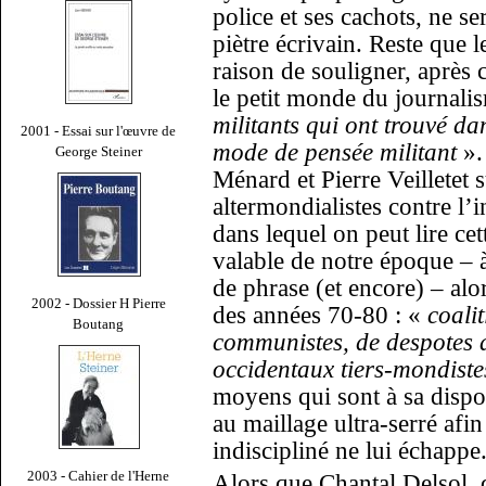
police et ses cachots, ne s
piètre écrivain. Reste que 
raison de souligner, après
le petit monde du journali
militants qui ont trouvé d
2001 - Essai sur l'œuvre de
mode de pensée militant
».
George Steiner
Ménard et Pierre Veilletet s
altermondialistes contre l’i
dans lequel on peut lire ce
valable de notre époque –
de phrase (et encore) – alo
2002 - Dossier H Pierre
des années 70-80 : «
coali
Boutang
communistes, de despotes af
occidentaux tiers-mondiste
moyens qui sont à sa disposi
au maillage ultra-serré afi
indiscipliné ne lui échappe
2003 - Cahier de l'Herne
Alors que Chantal Delsol, d