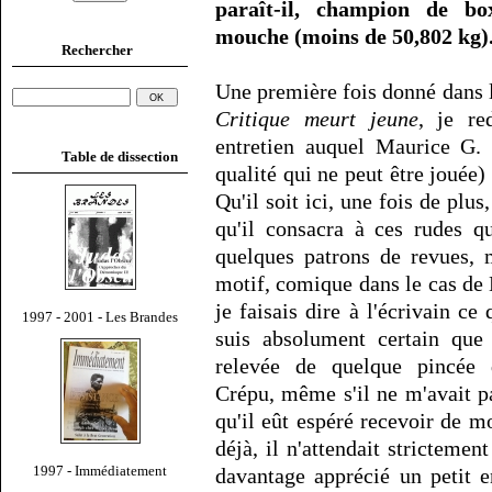
paraît-il, champion de b
mouche (moins de 50,802 kg)
Rechercher
Une première fois donné dans 
Critique meurt jeune
, je re
entretien auquel Maurice G. 
Table de dissection
qualité qui ne peut être jouée)
Qu'il soit ici, une fois de pl
qu'il consacra à ces rudes q
quelques patrons de revues, 
motif, comique dans le cas de
je faisais dire à l'écrivain ce 
1997 - 2001 - Les Brandes
suis absolument certain que 
relevée de quelque pincée d
Crépu, même s'il ne m'avait pa
qu'il eût espéré recevoir de m
déjà, il n'attendait strictement
1997 - Immédiatement
davantage apprécié un petit e