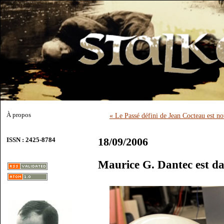
À propos
« Le Passé défini de Jean Cocteau est no
18/09/2006
ISSN : 2425-8784
Maurice G. Dantec est da