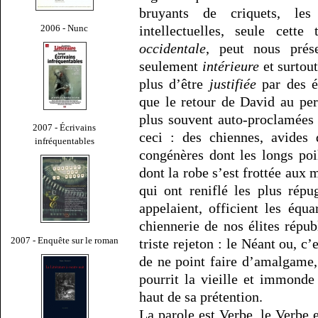
bruyants de criquets, le
2006 - Nunc
intellectuelles, seule cette
occidentale
, peut nous prés
seulement
intérieure
et surtout
plus d’être
justifiée
par des é
que le retour de David au per
plus souvent auto-proclamées 
2007 - Écrivains
ceci : des chiennes, avides 
infréquentables
congénères dont les longs poi
dont la robe s’est frottée aux 
qui ont reniflé les plus rép
appelaient, officient les équ
chiennerie de nos élites répu
2007 - Enquête sur le roman
triste rejeton : le Néant ou, c
de ne point faire d’amalgame, 
pourrit la vieille et immond
haut de sa prétention.
La parole est Verbe, le Verbe 