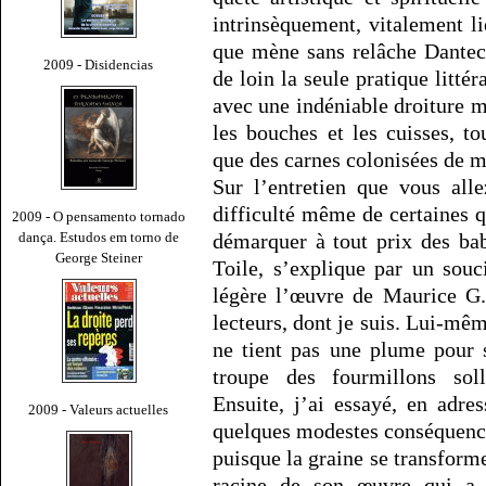
intrinsèquement, vitalement l
que mène sans relâche Dantec
2009 - Disidencias
de loin la seule pratique littér
avec une indéniable droiture mo
les bouches et les cuisses, t
que des carnes colonisées de m
Sur l’entretien que vous all
difficulté même de certaines 
2009 - O pensamento tornado
dança. Estudos em torno de
démarquer à tout prix des babi
George Steiner
Toile, s’explique par un souc
légère l’œuvre de Maurice G
lecteurs, dont je suis. Lui-mê
ne tient pas une plume pour 
troupe des fourmillons solle
Ensuite, j’ai essayé, en adre
2009 - Valeurs actuelles
quelques modestes conséquenc
puisque la graine se transforme
racine de son œuvre qui a 