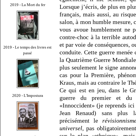
2019 - La Mort du fer
Lorsque j’écris, de plus en plu
français, mais aussi, au risq
salon, à mon humble mesure, c
vous avoue humblement ne pa
contre-choc à la terrible autod
et par voie de conséquences, ou
2019 - Le temps des livres est
conduite. Cette guerre menée
passé
la Quatrième Guerre Mondiale 
plus seulement le signe annonc
cas pour la Première, phéno
Kraus, mais au contraire le Thé
Ce qui est en jeu, dans le G
2020 - L'Impostura
guerre du premier et du 
«Innoccident» (je reprends ic
Jean Renaud) sans plus la
précisément le
révisionnism
universel
, pas obligatoiremen
sur le plan «ethnique», mai