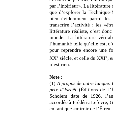
par l’intérieur». La littératur
que d’explorer la Technique
bien évidemment parmi les 
transcrire l’activité : les «
êtr
littérature réaliste, c’est don
monde. La littérature vérita
l’humanité telle qu’elle est,
pour reprendre encore une fo
e
e
XX
siècle, et celle du XXI
, 
n’est rien.
Note :
(1)
À propos de notre langue.
prix d’Israël
(Éditions de L’É
Scholem date de 1926, l’a
accordée à Frédéric Lefèvre, G
en tant que «miroir de l’Être».