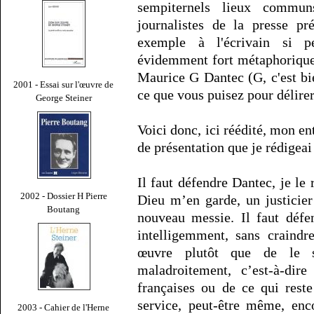
sempiternels lieux commu
journalistes de la presse pr
exemple à l'écrivain si p
évidemment fort métaphorique,
Maurice G Dantec (G, c'est bi
2001 - Essai sur l'œuvre de
ce que vous puisez pour délire
George Steiner
Voici donc, ici réédité, mon en
de présentation que je rédigeai
Il faut défendre Dantec, je le 
2002 - Dossier H Pierre
Dieu m’en garde, un justicier
Boutang
nouveau messie. Il faut défe
intelligemment, sans craindr
œuvre plutôt que de le sta
maladroitement, c’est-à-dir
françaises ou de ce qui rest
service, peut-être même, enco
2003 - Cahier de l'Herne