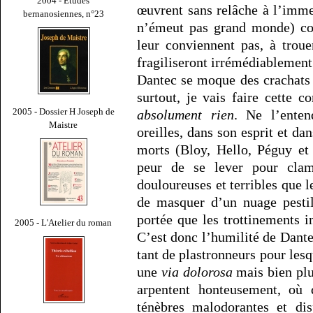
2004 - Études
œuvrent sans relâche à l’imme
bernanosiennes, n°23
n’émeut pas grand monde) con
leur conviennent pas, à troue
fragiliseront irrémédiablement
Dantec se moque des crachats ou
surtout, je vais faire cette c
2005 - Dossier H Joseph de
absolument rien
. Ne l’enten
Maistre
oreilles, dans son esprit et da
morts (Bloy, Hello, Péguy et
peur de se lever pour clame
douloureuses et terribles que l
de masquer d’un nuage pestil
portée que les trottinements i
2005 - L'Atelier du roman
C’est donc l’humilité de Dante
tant de plastronneurs pour lesq
une
via dolorosa
mais bien plut
arpentent honteusement, où q
ténèbres malodorantes et dis