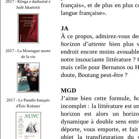
2017 - Kënga e dashurisë e
français», et de plus en plus
Judë Iskariotit
langue française».
JA
À ce propos, admirez-vous des
horizon d’attente
bien plus v
endroit encore moins avouable
2017 - La Montagne morte
de la vie
notre insouciante littérature 
mais celle pour Bernanos ou H
doute, Boutang peut-être ?
MGD
J’aime bien cette formule,
h
2017 - Le Paradis français
incomplet : la littérature est u
d'Éric Rohmer
horizon est alors un horizo
dynamique à double sens entr
déporte, vous emporte, et fait
objet la transfiguration du