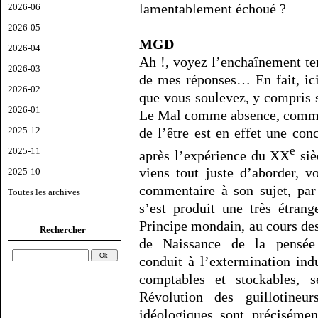
lamentablement échoué ?
2026-06
2026-05
MGD
2026-04
Ah !, voyez l’enchaînement te
2026-03
de mes réponses… En fait, ici
2026-02
que vous soulevez, y compris 
2026-01
Le Mal comme absence, comm
de l’être est en effet une con
2025-12
e
2025-11
après l’expérience du XX
siè
viens tout juste d’aborder, 
2025-10
commentaire à son sujet, par
Toutes les archives
s’est produit une très étran
Principe mondain, au cours des
Rechercher
de Naissance de la pensée 
conduit à l’extermination ind
comptables et stockables, 
Révolution des guillotineu
idéologiques sont précisémen