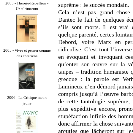
2005 - Théorie-Rébellion -
suprême : le succès mondain.
Un ultimatum
Cela n’est pas grand chose
Dantec le fait de quelques éc
s’ils sont morts. Il est vr
quelque parenté, certes lointa
Debord, voire Marx en pe
ridiculise. C’est tout l’invers
2005 - Vivre et penser comme
en évoquant et invoquant ces
des chrétiens
qu’enter son œuvre sur la v
taupes – tradition humaniste 
grecque : la parole est Verb
Lumineux n’en démord jamais. 
compris jusqu’à l’œuvre barbo
2006 - La Critique meurt
de cette tautologie suprême, 
jeune
plus expéditive encore, pron
stupéfaction infinie des homme
donc affirmer la chose suivant
arguties que lâcheront sur l