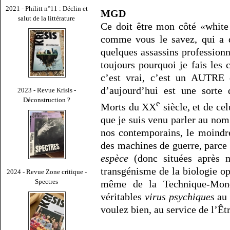
2021 - Philitt n°11 : Déclin et
MGD
salut de la littérature
Ce doit être mon côté «white
comme vous le savez, qui a d
quelques assassins professionn
toujours pourquoi je fais les c
c’est vrai, c’est un AUTRE 
d’aujourd’hui est une sorte 
2023 - Revue Krisis -
Déconstruction ?
e
Morts du XX
siècle, et de cel
que je suis venu parler au nom
nos contemporains, le moindr
des machines de guerre, parce 
espèce
(donc situées après m
transgénisme de la biologie opé
2024 - Revue Zone critique -
Spectres
même de la Technique-Monde
véritables
virus psychiques
au 
voulez bien, au service de l’Êtr