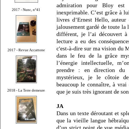
admiration pour Bloy est 
2017 - Nunc, n°41
inexprimable. C’est grâce à lu
livres d’Ernest Hello, auteur
jalousement gardé de toute la l
différent, je l’ai découvert 
lecture a eu des conséquences
c'est-à-dire sur ma vision du M
2017 - Revue Accattone
dans le feu de la grâce mys
l’énergie intellectuelle, m’
prendre : en direction du c
mystérieux, je le côtoie d
beaucoup le connaître, à vrai
2018 - La Terre demeure
que je suis très ignorant de s
JA
Dans un texte déroutant et sp
que la vieille langue hébraïque
d’un strict point de vue média