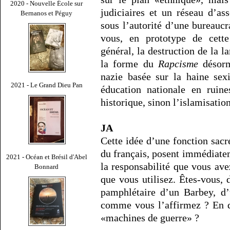
2020 - Nouvelle École sur
judiciaires et un réseau d’ass
Bernanos et Péguy
sous l’autorité d’une bureaucr
vous, en prototype de cette
général, la destruction de la 
la forme du
Rapcisme
désorma
nazie basée sur la haine sexi
2021 - Le Grand Dieu Pan
éducation nationale en ruine
historique, sinon l’islamisatio
JA
Cette idée d’une fonction sacr
du français, posent immédiatem
2021 - Océan et Brésil d'Abel
la responsabilité que vous ave
Bonnard
que vous utilisez. Êtes-vous, 
pamphlétaire d’un Barbey, d
comme vous l’affirmez ? En q
«machines de guerre» ?