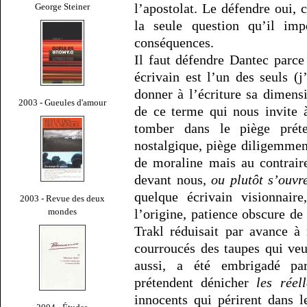
l’apostolat. Le défendre oui,
George Steiner
la seule question qu’il imp
conséquences.
Il faut défendre Dantec parce
écrivain est l’un des seuls (j
donner à l’écriture sa dimens
2003 - Gueules d'amour
de ce terme qui nous invite 
tomber dans le piège préte
nostalgique, piège diligemmen
de moraline mais au contrair
devant nous,
ou plutôt s’ouv
quelque écrivain visionnair
2003 - Revue des deux
mondes
l’origine, patience obscure de
Trakl réduisait par avance à
courroucés des taupes qui veu
aussi, a été embrigadé par
prétendent dénicher
les réel
innocents qui périrent dans l