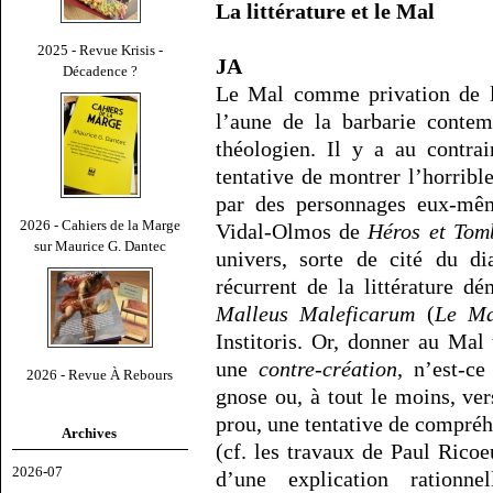
La littérature et le Mal
2025 - Revue Krisis -
JA
Décadence ?
Le Mal comme privation de l’
l’aune de la barbarie contem
théologien. Il y a au contra
tentative de montrer l’horribl
par des personnages eux-mêm
2026 - Cahiers de la Marge
Vidal-Olmos de
Héros et Tom
sur Maurice G. Dantec
univers, sorte de cité du di
récurrent de la littérature 
Malleus Maleficarum
(
Le Ma
Institoris. Or, donner au Mal
une
contre-création
, n’est-c
2026 - Revue À Rebours
gnose ou, à tout le moins, ve
prou, une tentative de compré
Archives
(cf. les travaux de Paul Ricoe
2026-07
d’une explication ration