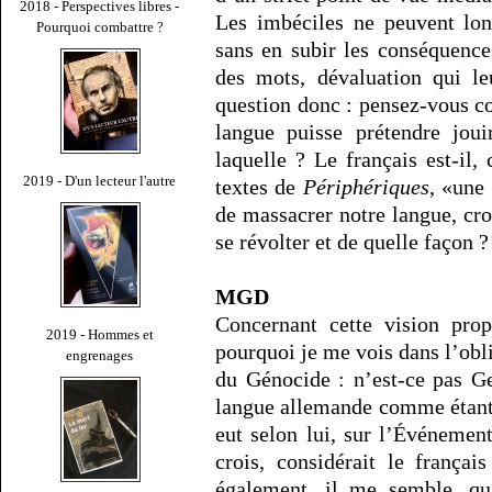
2018 - Perspectives libres -
Les imbéciles ne peuvent lo
Pourquoi combattre ?
sans en subir les conséquence
des mots, dévaluation qui le
question donc : pensez-vous 
langue puisse prétendre joui
laquelle ? Le français est-il
2019 - D'un lecteur l'autre
textes de
Périphériques
, «une
de massacrer notre langue, croy
se révolter et de quelle façon ?
MGD
Concernant cette vision pro
2019 - Hommes et
pourquoi je me vois dans l’obli
engrenages
du Génocide : n’est-ce pas Ge
langue allemande comme étant e
eut selon lui, sur l’Événemen
crois, considérait le frança
également, il me semble, qu