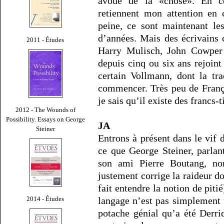
avoué de la «chose». En c
retiennent mon attention en 
peine, ce sont maintenant l
d’années. Mais des écrivains
2011 - Études
Harry Mulisch, John Cowper 
depuis cinq ou six ans rejoint
certain Vollmann, dont la tr
commencer. Très peu de Franç
je sais qu’il existe des francs-t
2012 - The Wounds of
Possibility. Essays on George
JA
Steiner
Entrons à présent dans le vif 
ce que George Steiner, parla
son ami Pierre Boutang, n
justement corrige la raideur d
fait entendre la notion de pitié
2014 - Études
langage n’est pas simplement
potache génial qu’a été Derr