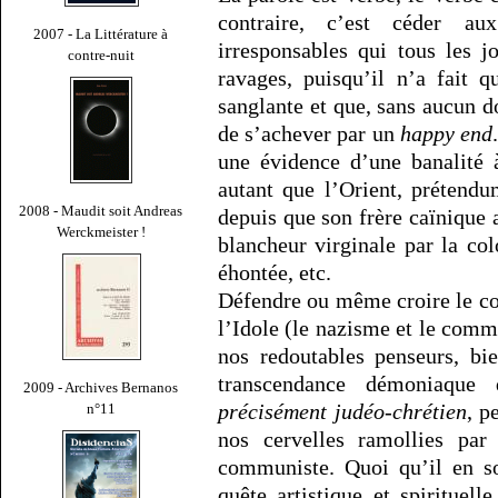
contraire, c’est céder au
2007 - La Littérature à
irresponsables qui tous les j
contre-nuit
ravages, puisqu’il n’a fait 
sanglante et que, sans aucun do
de s’achever par un
happy end
une évidence d’une banalité 
autant que l’Orient, prétend
2008 - Maudit soit Andreas
depuis que son frère caïnique a
Werckmeister !
blancheur virginale par la colo
éhontée, etc.
Défendre ou même croire le con
l’Idole (le nazisme et le com
nos redoutables penseurs, bi
transcendance démoniaque
2009 - Archives Bernanos
précisément judéo-chrétien
, p
n°11
nos cervelles ramollies par
communiste. Quoi qu’il en so
quête artistique et spirituel