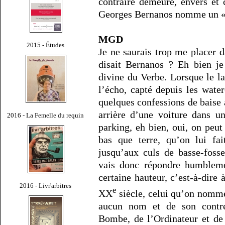
contraire demeure, envers et 
Georges Bernanos nomme un «m
MGD
2015 - Études
Je ne saurais trop me placer d
disait Bernanos ? Eh bien je
divine du Verbe. Lorsque le la
l’écho, capté depuis les wate
quelques confessions de baise 
arrière d’une voiture dans u
2016 - La Femelle du requin
parking, eh bien, oui, on peut
bas que terre, qu’on lui fai
jusqu’aux culs de basse-fosse
vais donc répondre humble
certaine hauteur, c’est-à-dire
2016 - Livr'arbitres
e
XX
siècle, celui qu’on nomme
aucun nom et de son contre
Bombe, de l’Ordinateur et d