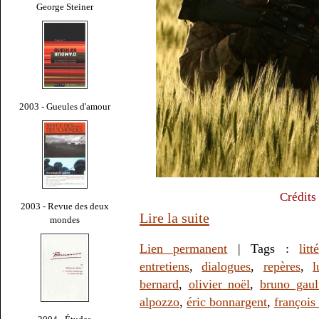
George Steiner
2003 - Gueules d'amour
Crédits
2003 - Revue des deux
Lire la suite
mondes
Lien permanent
| Tags :
litt
entretiens
,
dialogues
,
repères
,
l
bernard
,
olivier noël
,
bruno gault
alpozzo
,
éric bonnargent
,
françois