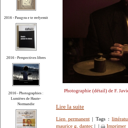
2016 - Pasqyra e te rrefyemit
2016 - Perspectives libres
Photographie (détail) de F. Javi
2016 - Photographies :
Lumières de Haute-
Normandie
Lire la suite
Lien permanent
| Tags :
littérat
maurice g. dantec
|
|
Imprimer