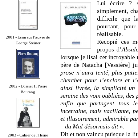
Lui écrire ? 
simplement, cha
difficile que 
pourtant, pour
réalisable.
2001 - Essai sur l'œuvre de
Recopié ces mo
George Steiner
propos d’
Absal
lorsque je lisai cet incroyab
père de Natacha [Vessière] j
prose n’aura tenté, plus pati
chercher pour l’enclore et l’o
2002 - Dossier H Pierre
ainsi livrée, la simplicité un
Boutang
sereine des voix oubliées, des 
enfin que partagent tous l
incertaine, mais vacillante, p
et illusoirement, admirable p
– du Mal désormais dit
».
Dit et non vaincu puisque la li
2003 - Cahier de l'Herne