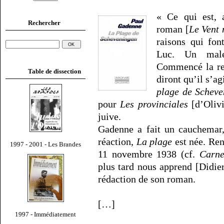
« Ce qui est, 
Rechercher
roman [
Le Vent 
raisons qui fon
Luc. Un male
Commencé la re
Table de dissection
diront qu’il s’a
plage de Scheve
pour
Les provinciales
[d’Oliv
juive.
Gadenne a fait un cauchemar, 
réaction,
La plage
est née. Ren
1997 - 2001 - Les Brandes
11 novembre 1938 (cf.
Carn
plus tard nous apprend [Didi
rédaction de son roman.
[…]
1997 - Immédiatement