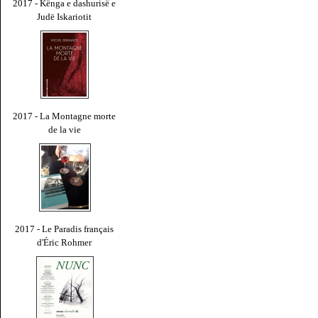
2017 - Kënga e dashurisë e
Judë Iskariotit
2017 - La Montagne morte
de la vie
2017 - Le Paradis français
d'Éric Rohmer