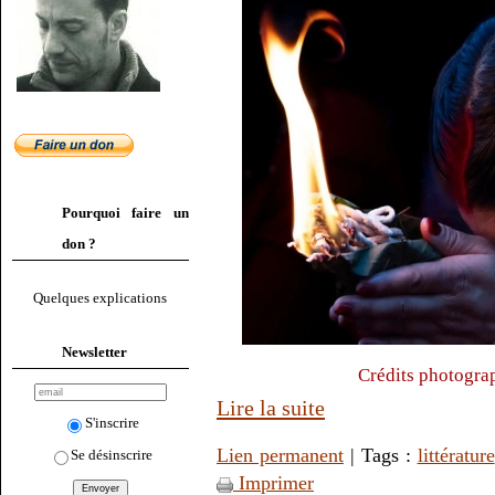
Pourquoi faire un
don ?
Quelques explications
Newsletter
Crédits photogra
Lire la suite
S'inscrire
Lien permanent
| Tags :
littérature
Se désinscrire
Imprimer