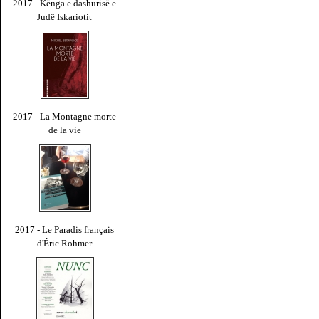
2017 - Kënga e dashurisë e
Judë Iskariotit
2017 - La Montagne morte
de la vie
2017 - Le Paradis français
d'Éric Rohmer