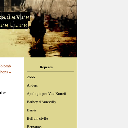
Colomb
Repères
chons »
2666
Anders
rdes
Apologia pro Vita Kurtzii
Barbey d'Aurevilly
Barrès
Bellum civile
Bernanos