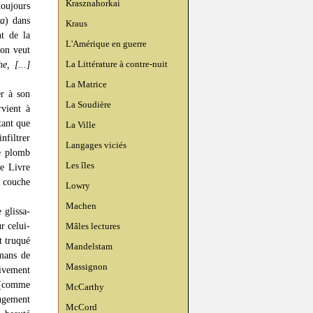
Krasznahorkai
oujours
a
) dans
Kraus
nt de la
L'Amérique en guerre
'on veut
La Littérature à contre-nuit
, [...]
La Matrice
er à son
La Soudière
vient à
tant que
La Ville
nfiltrer
Langages viciés
Le plomb
Les îles
le Livre
 couche
Lowry
Machen
 glissa-
r celui-
Mâles lectures
 truqué
Mandelstam
mans de
Massignon
ivement
z (comme
McCarthy
Jugement
McCord