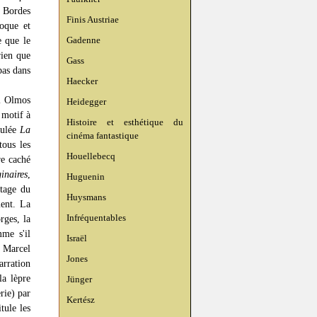
 Bordes
Finis Austriae
voque et
Gadenne
e que le
rien que
Gass
pas dans
Haecker
al Olmos
Heidegger
 motif à
Histoire et esthétique du
tulée
La
cinéma fantastique
ous les
Houellebecq
re caché
inaires
,
Huguenin
tage du
Huysmans
ment. La
Infréquentables
rges, la
mme s'il
Israël
e Marcel
Jones
arration
la lèpre
Jünger
rie) par
Kertész
tule les