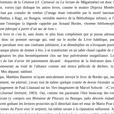
 lointains de la Création (cf.
Carnaval ou La lecture du
Mégamnène) est donc t
nt, vortex (qui disloque les autres livres, comme le montre
Disjecta Membr
 faut pas craindre de tomber (l'image étant redoublée par le motif lancina
 Bathus, à Ragz, en Hongrie, véritable
matrice
de la Bibliothèque infinie), si l
mme l'enseigne la légende rappelée par Arnaud Bordes, «
homme bibliomorphe
em fabriqué à partir d’un suc de livre
.»
n livre et c'est là, sans doute, le plus beau compliment que je puisse adress
ci donc un premier ouvrage qui, enté sur le mythe du Livre babélique, par
se parodiant avec une confiante jubilation, à se démultiplier en n'évoquant pour
asique plaisir de donner à lire, à se transformer en un sable chaud capable de s'i
ginaires les plus hermétiquement clos sur leur pulvérulente insignifiance. 
ci du fait d'avoir été patiemment décanté : disparition de la littérature dans 
 demeurant au fond de l'athanor comme une mince pellicule de déchets, la
n Moi dépassé, sublimé.
 que, Matthieu Baumier m'ayant amicalement envoyé le livre de Bordes qui, me
usement,
me plairait
, j'avais tout de même quelque crainte de devoir formuler su
if jugement de Paul Léautaud sur les
Vies imaginaires
de Marcel Schwob : «C’est
 (
Journal littéraire
, 1903). Oui, comme me paraissent l'être beaucoup des ro
orrain (y compris son
Monsieur de Phocas
) ou Bourges, jadis dévorés malad
cent goûtant les lectures proscrites qu'il dénichait dans tel essai de Mario Pra
is tomes du
Pacte avec le serpent
), lui-même savant à la réputation sulfureuse. 