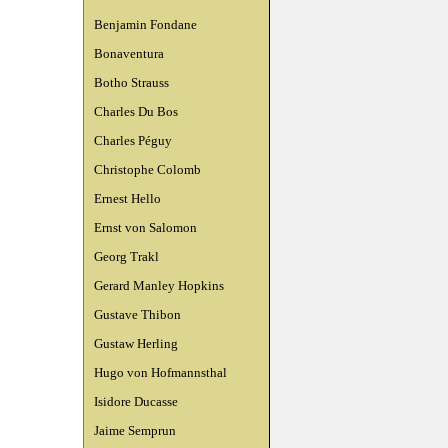
Benjamin Fondane
Bonaventura
Botho Strauss
Charles Du Bos
Charles Péguy
Christophe Colomb
Ernest Hello
Ernst von Salomon
Georg Trakl
Gerard Manley Hopkins
Gustave Thibon
Gustaw Herling
Hugo von Hofmannsthal
Isidore Ducasse
Jaime Semprun