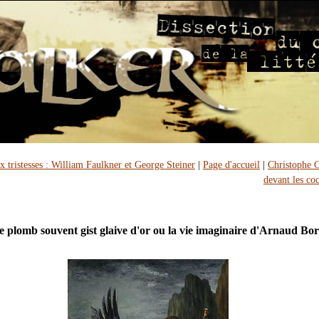
x tristesses : William Faulkner et George Steiner
|
Page d'accueil
|
Christophe 
devant les co
e plomb souvent gist glaive d'or ou la vie imaginaire d'Arnaud Bo