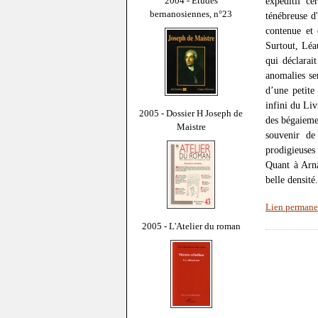
2004 - Études
expéditif ce
bernanosiennes, n°23
ténébreuse d
contenue et 
Surtout, Léa
qui déclarai
anomalies se
d’une petite
infini du Liv
2005 - Dossier H Joseph de
des bégaieme
Maistre
souvenir de
prodigieuses
Quant à Arna
belle densité.
Lien permane
2005 - L'Atelier du roman