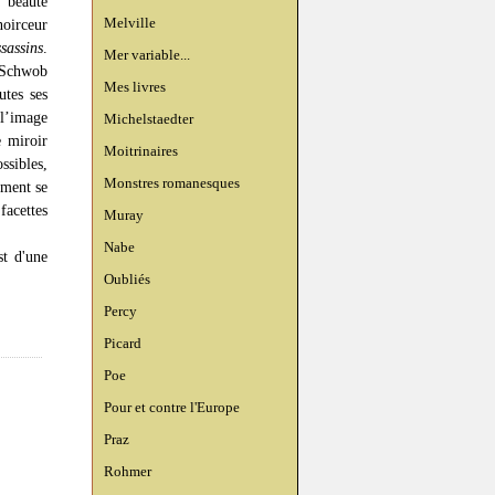
 beauté
Melville
noirceur
sassins
.
Mer variable...
e Schwob
Mes livres
utes ses
 l’image
Michelstaedter
e miroir
Moitrinaires
ossibles,
Monstres romanesques
mment se
acettes
Muray
Nabe
st d'une
Oubliés
Percy
Picard
Poe
Pour et contre l'Europe
Praz
Rohmer