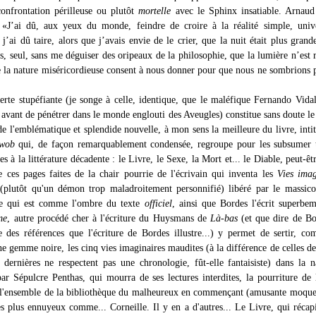
confrontation périlleuse ou plutôt
mortelle
avec le Sphinx insatiable. Arnaud
: «J’ai dû, aux yeux du monde, feindre de croire à la réalité simple, uni
 j’ai dû taire, alors que j’avais envie de le crier, que la nuit était plus grand
ais, seul, sans me déguiser des oripeaux de la philosophie, que la lumière n’est 
ue la nature miséricordieuse consent à nous donner pour que nous ne sombrions 
erte stupéfiante (je songe à celle, identique, que le maléfique Fernando Vid
 avant de pénétrer dans le monde englouti des Aveugles) constitue sans doute le
de l'emblématique et splendide nouvelle, à mon sens la meilleure du livre, inti
hwob
qui, de façon remarquablement condensée, regroupe pour les subsumer t
es à la littérature décadente : le Livre, le Sexe, la Mort et... le Diable, peut-êt
e ces pages faites de la chair pourrie de l'écrivain qui inventa les
Vies imag
plutôt qu'un démon trop maladroitement personnifié) libéré par le massico
me qui est comme l'ombre du texte
officiel
, ainsi que Bordes l'écrit superbe
me
, autre procédé cher à l'écriture du Huysmans de
Là-bas
(et que dire de Bo
e des références que l'écriture de Bordes illustre...) y permet de sertir, co
une gemme noire, les cinq vies imaginaires maudites (à la différence de celles d
dernières ne respectent pas une chronologie, fût-elle fantaisiste) dans la n
ar Sépulcre Penthas, qui mourra de ses lectures interdites, la pourriture de 
l'ensemble de la bibliothèque du malheureux en commençant (amusante moque
es plus ennuyeux comme... Corneille. Il y en a d'autres... Le Livre, qui récapi