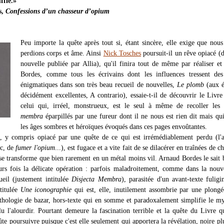
ffle.»
s,
Confessions d’un chasseur d’opium
Peu importe la quête après tout si, étant sincère, elle exige que nou
perdions corps et âme. Ainsi
Nick Tosches
poursuit-il un rêve opiacé (
nouvelle publiée par Allia), qu'il finira tout de même par réaliser e
Bordes, comme tous les écrivains dont les influences tressent des
énigmatiques dans son très beau recueil de nouvelles,
Le plomb
(aux é
décidément excellentes, A contrario), essaie-t-il de découvrir le Livre
celui qui, irréel, monstrueux, est le seul à même de recoller les
membra
éparpillés par une fureur dont il ne nous est rien dit mais qui
les âges sombres et héroïques évoqués dans ces pages envoûtantes.
, y compris opiacé par une quête de ce qui est irrémédiablement perdu (l'a
nc, de
fumer l'opium
...), est fugace et a vite fait de se dilacérer en traînées de c
se transforme que bien rarement en un métal moins vil. Arnaud Bordes le sait 
eurs fois la délicate opération : parfois maladroitement, comme dans la nouv
ueil (justement intitulée
Disjecta Membra
), parasitée d'un avant-texte fulig
ntitulée
Une iconographie
qui est, elle, inutilement assombrie par une plongé
hologie de bazar, hors-texte qui en somme et paradoxalement simplifie le my
lu l'alourdir. Pourtant demeure la fascination terrible et la quête du Livre qu
te poursuivre puisque c'est elle seulement qui apportera la révélation, noire pl