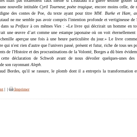
rtes mais pas totalement faux même si Léautaud n'a guère semblé goûter la
'une nouvelle intitulée
Cyril Tourneur, poète tragique
, encore moins celle, de 
digne des contes de Poe, du texte ayant pour titre
MM. Burke et Hare, as
utaud ne me semble pas avoir compris l'intention profonde et vertigineuse d
t dans sa
Préface
à ces mêmes
Vies
: «Le livre qui décrirait un homme en to
rait une œuvre d’art comme une estampe japonaise où on voit éternellement
 chenille aperçue une fois à une heure particulière du jour.» Le livre comm
re qui n'est rien d'autre que l'univers passé, présent et futur, riche de tous ses p
nts de l'Histoire et des procrastinations de la Volonté, Borges a dû bien évide
 cette déclaration de Schwob avant de nous dévoiler quelques-unes des f
 de son rayonnant
Aleph
.
ud Bordes, qu'il se rassure, le plomb dont il a entrepris la transformation e
nt
|
|
Imprimer