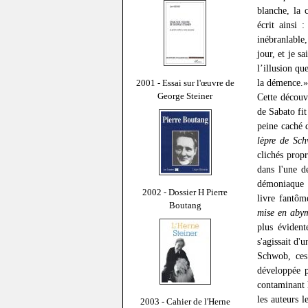
blanche, la 
écrit ainsi 
inébranlable,
jour, et je s
l’illusion q
la démence.»
2001 - Essai sur l'œuvre de
George Steiner
Cette découv
de Sabato fit
peine caché 
lèpre de Sc
clichés propr
dans l'une d
démoniaque (
2002 - Dossier H Pierre
livre fantô
Boutang
mise en aby
plus évident
s'agissait d'
Schwob, ces 
développée p
contaminant 
les auteurs l
2003 - Cahier de l'Herne