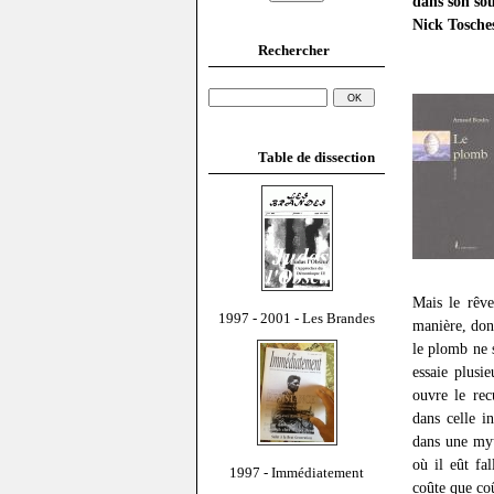
dans son sou
Nick Tosche
Rechercher
Table de dissection
Mais le rêve
1997 - 2001 - Les Brandes
manière, do
le plomb ne 
essaie plusi
ouvre le rec
dans celle i
dans une myt
où il eût fal
1997 - Immédiatement
coûte que coû