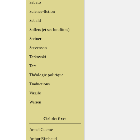
Sabato
Science-fiction
Sebald
Sollers (et ses bouffons)
Steiner
Stevenson
Tarkovski
Tarr
Théologie politique
Traductions
Virgile
Warren
Ciel des fixes
Armel Guerne
Arthur Rimbaud