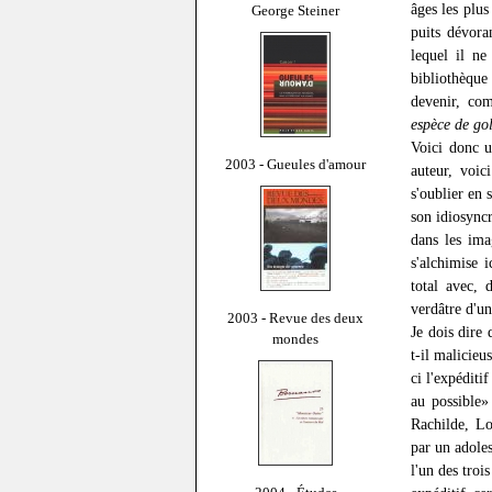
âges les plus
George Steiner
puits dévora
lequel il ne
bibliothèque
devenir, co
espèce de gol
Voici donc u
2003 - Gueules d'amour
auteur, voi
s'oublier en 
son idiosyncr
dans les ima
s'alchimise i
total avec,
verdâtre d'u
2003 - Revue des deux
Je dois dire
mondes
t-il malicie
ci l'expédit
au possible»
Rachilde, L
par un adoles
l'un des tro