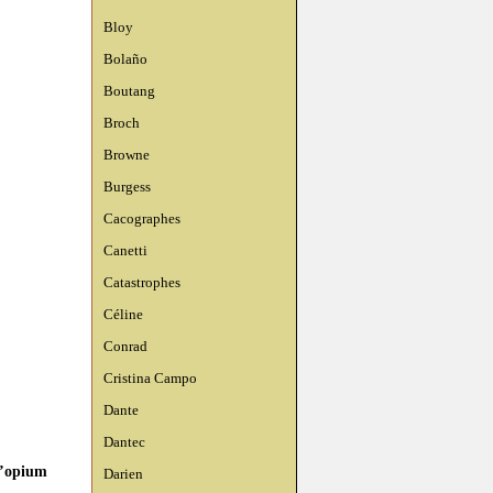
Bloy
Bolaño
Boutang
Broch
Browne
Burgess
Cacographes
Canetti
Catastrophes
Céline
Conrad
Cristina Campo
Dante
Dantec
l’opium
Darien