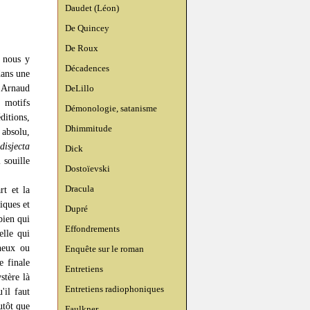
Daudet (Léon)
De Quincey
De Roux
s nous y
Décadences
dans une
t Arnaud
DeLillo
 motifs
Démonologie, satanisme
ditions,
Dhimmitude
 absolu,
disjecta
Dick
 souille
Dostoïevski
Dracula
rt et la
hiques et
Dupré
bien qui
Effondrements
elle qui
ineux ou
Enquête sur le roman
e finale
Entretiens
stère là
Entretiens radiophoniques
'il faut
utôt que
Faulkner