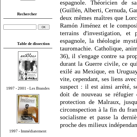
espagnole. Théoricien de s
(Guillén, Alberti, Cernuda, Ga
Rechercher
deux mêmes maîtres que Lorca
Ramón Jiménez et le composit
terrains d'investigation, et
espagnole, la théologie mystiq
Table de dissection
tauromachie. Catholique, ani
36), il s'engage contre sa pr
durant la Guerre civile, ce qu
exilé au Mexique, en Uruguay
vite, cependant, ses liens ave
suspect : il est ainsi arrêté, 
1997 - 2001 - Les Brandes
doit de nouveau se réfugier 
protection de Malraux, jusqu
circonspection à la fin du fra
socialisme et passe la derni
proche des milieux indépendant
1997 - Immédiatement