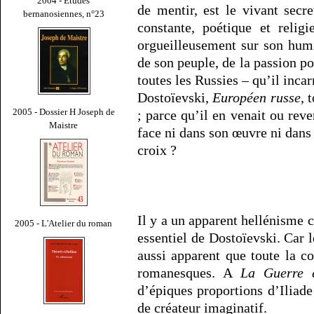
2004 - Études
de mentir, est le vivant secre
bernanosiennes, n°23
constante, poétique et religi
orgueilleusement sur son hum
de son peuple, de la passion p
toutes les Russies – qu’il incar
Dostoïevski,
Européen russe
, 
2005 - Dossier H Joseph de
; parce qu’il en venait ou reve
Maistre
face ni dans son œuvre ni dans 
croix ?
Il y a un apparent hellénisme 
2005 - L'Atelier du roman
essentiel de Dostoïevski. Car 
aussi apparent que toute la co
romanesques. A
La Guerre 
d’épiques proportions d’Iliade
de créateur imaginatif.