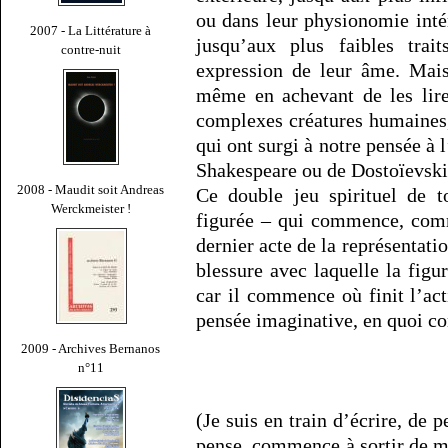
ou dans leur physionomie intér
2007 - La Littérature à
jusqu’aux plus faibles trai
contre-nuit
expression de leur âme. Mais
même en achevant de les lire
complexes créatures humaines,
qui ont surgi à notre pensée à 
Shakespeare ou de Dostoïevski
2008 - Maudit soit Andreas
Ce double jeu spirituel de t
Werckmeister !
figurée – qui commence, comm
dernier acte de la représentatio
blessure avec laquelle la figur
car il commence où finit l’ac
pensée imaginative, en quoi con
2009 - Archives Bernanos
n°11
(Je suis en train d’écrire, de p
pense, commence à sortir de moi