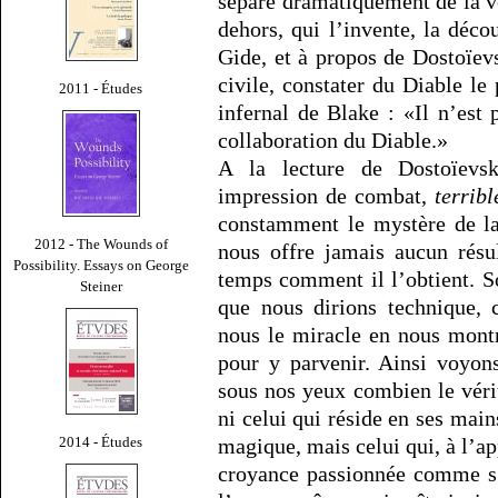
sépare dramatiquement de la vo
dehors, qui l’invente, la déco
Gide, et à propos de Dostoïevs
civile, constater du Diable le
2011 - Études
infernal de Blake : «Il n’est
collaboration du Diable.»
A la lecture de Dostoïevsk
impression de combat,
terrib
constamment le mystère de la
2012 - The Wounds of
nous offre jamais aucun rés
Possibility. Essays on George
temps comment il l’obtient. Son
Steiner
que nous dirions technique, 
nous le miracle en nous mont
pour y parvenir. Ainsi voyon
sous nos yeux combien le vérit
ni celui qui réside en ses mai
2014 - Études
magique, mais celui qui, à l’ap
croyance passionnée comme s’i