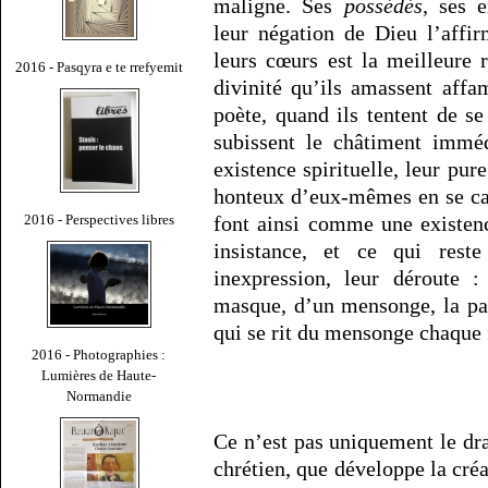
maligne. Ses
possédés
, ses 
leur négation de Dieu l’affi
leurs cœurs est la meilleure
2016 - Pasqyra e te rrefyemit
divinité qu’ils amassent affa
poète, quand ils tentent de se
subissent le châtiment imméd
existence spirituelle, leur pure
honteux d’eux-mêmes en se cach
2016 - Perspectives libres
font ainsi comme une existen
insistance, et ce qui reste
inexpression, leur déroute 
masque, d’un mensonge, la par
qui se rit du mensonge chaque 
2016 - Photographies :
Lumières de Haute-
Normandie
Ce n’est pas uniquement le d
chrétien, que développe la cré