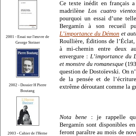
Ce texte inédit en français 
madrilène
Los cuatro viento
pourquoi un essai d’une tell
Bergamín à son recueil pu
L’importance du Démon
et aut
2001 - Essai sur l'œuvre de
Roullière, Éditions de l’Éclat,
George Steiner
à mi-chemin entre deux aut
envergure :
L’importance du
et monstre du romanesque
(1934
question de Dostoïevski. On n’
de la pensée et de l’écritur
2002 - Dossier H Pierre
extrême déroutant comme la gr
Boutang
Nota bene
: je rappelle qu
Bergamín sont disponibles en 
feront paraître au mois de no
2003 - Cahier de l'Herne