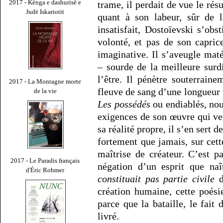
2017 - Kënga e dashurisë e
trame, il perdait de vue le résu
Judë Iskariotit
quant à son labeur, sûr de l
insatisfait, Dostoïevski s’obs
volonté, et pas de son capric
imaginative. Il s’aveugle mat
– sourde de la meilleure surdi
l’être. Il pénètre souterrain
2017 - La Montagne morte
fleuve de sang d’une longueur 
de la vie
Les possédés
ou endiablés, no
exigences de son œuvre qui ve
sa réalité propre, il s’en sert 
fortement que jamais, sur cett
maîtrise de créateur. C’est 
2017 - Le Paradis français
négation d’un esprit que naî
d'Éric Rohmer
constituait pas partie civile
d
création humaine, cette poési
parce que la bataille, le fait
livré.