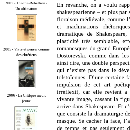
2005 - Théorie-Rébellion -
En revanche, on a voulu rapp
Un ultimatum
shakespearienne – et plus par 
floraison médiévale, comme l
et machinations rhétorique
dramatique de Shakespeare,
plasticité très semblable, e
romanesques du grand Européo
2005 - Vivre et penser comme
Dostoïevski, comme dans les 
des chrétiens
ainsi dire, une double perspect
qui n’existe pas dans le dév
tolstoïennes. D’une certaine f
impulsion de cet art poétiq
irréflexif, car elle revient 
2006 - La Critique meurt
vivante image, cassant la fig
jeune
arrive dans Shakespeare. Et c’e
que consiste la dramaturgie d
masque. Se cacher la face, l’a
de temps et pas seulement d’