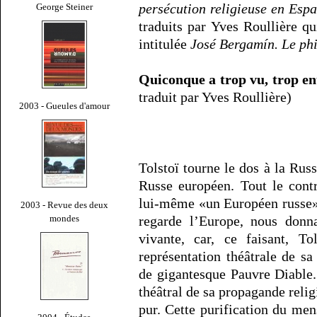
persécution religieuse en Esp
George Steiner
traduits par Yves Roullière qu
intitulée
José Bergamín. Le ph
Quiconque a trop vu, trop ent
traduit par Yves Roullière)
2003 - Gueules d'amour
Tolstoï tourne le dos à la Rus
Russe européen. Tout le contr
lui-même «un Européen russe»
2003 - Revue des deux
mondes
regarde l’Europe, nous donn
vivante, car, ce faisant, T
représentation théâtrale de s
de gigantesque Pauvre Diable.
théâtral de sa propagande rel
pur. Cette purification du me