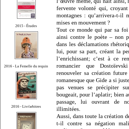
l’œuvre même, qui naît ainsi, 
fervente volonté qui, croyant
montagnes : qu’arrivera-t-il
mises en mouvement ?
2015 - Études
Tout ce monde qui par sa foi 
ainsi contre le poète – non 
dans les déclamations rhétoriq
lui, pour sa part, créant la p
l’enrichissant; c’est à ce r
romancier que Dostoïevsk
2016 - La Femelle du requin
renouveler sa création futur
romanesque que Gide a si just
pas venues se précipiter s
bougeait, pour l’aplatir; bien a
passage, lui ouvrant de no
2016 - Livr'arbitres
illimitées.
Aussi, dans toute la création d
t-il contre sa négation mal