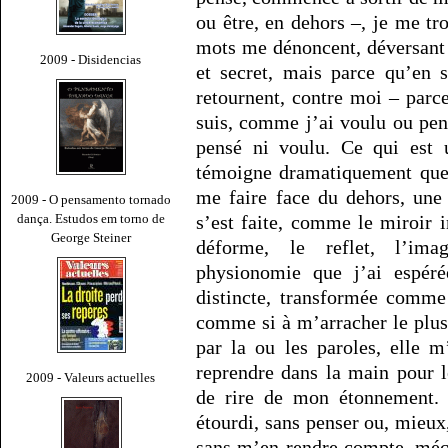
ou être, en dehors –, je me 
mots me dénoncent, déversant à
2009 - Disidencias
et secret, mais parce qu’en 
retournent, contre moi – parc
suis, comme j’ai voulu ou pen
pensé ni voulu. Ce qui est 
témoigne dramatiquement que 
me faire face du dehors, une
2009 - O pensamento tornado
dança. Estudos em torno de
s’est faite, comme le miroir
George Steiner
déforme, le reflet, l’ima
physionomie que j’ai espéré
distincte, transformée comme
comme si à m’arracher le plus
par la ou les paroles, elle 
reprendre dans la main pour l
2009 - Valeurs actuelles
de rire de mon étonnement. M
étourdi, sans penser ou, mieux, 
sans m’en rendre compte, méc