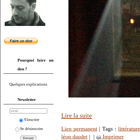
Pourquoi faire un
don ?
Quelques explications
Newsletter
Lire la suite
S'inscrire
Lien permanent
| Tags :
littératur
Se désinscrire
léon daudet
|
|
Imprimer