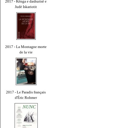
2017 - Kënga e dashurisë e
Judë Iskariotit
2017 - La Montagne morte
de la vie
2017 - Le Paradis français
d'Éric Rohmer