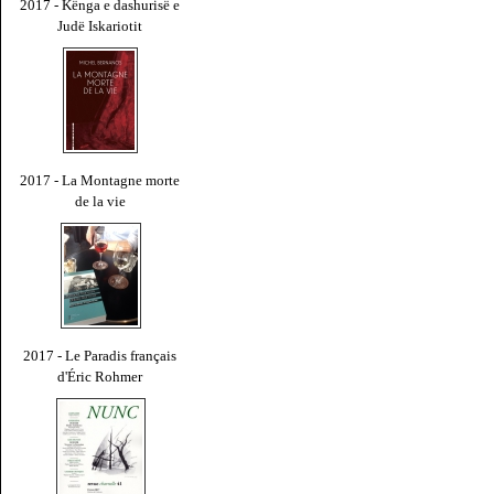
2017 - Kënga e dashurisë e
Judë Iskariotit
2017 - La Montagne morte
de la vie
2017 - Le Paradis français
d'Éric Rohmer