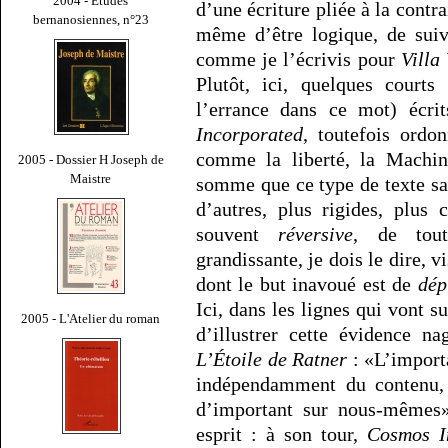
2004 - Études
d’une écriture pliée à la contra
bernanosiennes, n°23
même d’être logique, de suiv
comme je l’écrivis pour
Villa
Plutôt, ici, quelques court
l’errance dans ce mot) écr
Incorporated
, toutefois ordo
comme la liberté, la Machin
2005 - Dossier H Joseph de
Maistre
somme que ce type de texte sa
d’autres, plus rigides, plus 
souvent
réversive
, de tout
grandissante, je dois le dire, 
dont le but inavoué est de
dép
Ici, dans les lignes qui vont su
2005 - L'Atelier du roman
d’illustrer cette évidence n
L’Étoile de Ratner
: «L’import
indépendamment du contenu, 
d’important sur nous-mêmes
esprit : à son tour,
Cosmos I