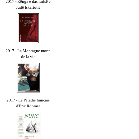
2017 - Kënga e dashurisë e
Judë Iskariotit
2017 - La Montagne morte
de la vie
2017 - Le Paradis français
d'Éric Rohmer