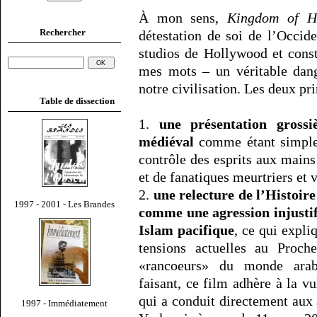
À mon sens,
Kingdom of H
Rechercher
détestation de soi de l’Occide
studios de Hollywood et const
mes mots – un véritable dang
notre civilisation. Les deux pri
Table de dissection
1.
une présentation grossi
médiéval
comme étant simple
contrôle des esprits aux mains
et de fanatiques meurtriers et v
2.
une relecture de l’Histoire
1997 - 2001 - Les Brandes
comme une agression injustif
Islam pacifique
, ce qui expli
tensions actuelles au Proche-
«rancoeurs» du monde arab
faisant, ce film adhère à la 
qui a conduit directement aux
1997 - Immédiatement