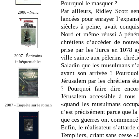
Pourquoi le masquer ?
Par ailleurs, Ridley Scott se
2006 - Nunc
lancées pour enrayer l’expansi
siècles à peine, avait conqu
Nord et même réussi à pénétr
chrétiens d’accéder de nouve
prise par les Turcs en 1078 a
2007 - Écrivains
ville sainte aux pèlerins chréti
infréquentables
Saladin que les musulmans n’a
avant son arrivée ? Pourquoi
Jérusalem par les chrétiens é
? Pourquoi faire dire encor
Jérusalem accessible à tous 
«quand les musulmans occupai
2007 - Enquête sur le roman
c’est précisément parce que la 
que ces guerres ont commencé
Enfin, le réalisateur s’attar
Templiers, criant sans cesse «D