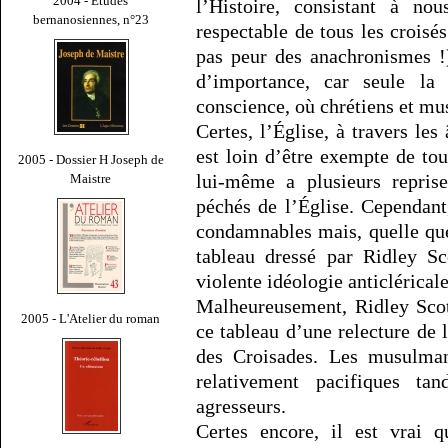
2004 - Études
l’Histoire, consistant à n
bernanosiennes, n°23
respectable de tous les crois
pas peur des anachronismes !)
d’importance, car seule l
conscience, où chrétiens et m
Certes, l’Église, à travers le
est loin d’être exempte de tou
2005 - Dossier H Joseph de
lui-même a plusieurs repri
Maistre
péchés de l’Église. Cependan
condamnables mais, quelle que 
tableau dressé par Ridley Sc
violente idéologie anticlérical
Malheureusement, Ridley Scott
2005 - L'Atelier du roman
ce tableau d’une relecture de l
des Croisades. Les musulma
relativement pacifiques tan
agresseurs.
Certes encore, il est vrai 