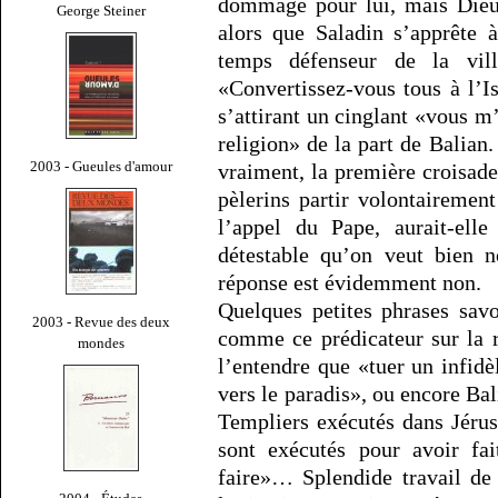
dommage pour lui, mais Dieu 
George Steiner
alors que Saladin s’apprête 
temps défenseur de la vil
«Convertissez-vous tous à l’I
s’attirant un cinglant «vous m
religion» de la part de Balian.
2003 - Gueules d'amour
vraiment, la première croisade
pèlerins partir volontairemen
l’appel du Pape, aurait-elle
détestable qu’on veut bien 
réponse est évidemment non.
Quelques petites phrases sav
2003 - Revue des deux
comme ce prédicateur sur la 
mondes
l’entendre que «tuer un infidè
vers le paradis», ou encore Ba
Templiers exécutés dans Jérus
sont exécutés pour avoir fa
faire»… Splendide travail de 