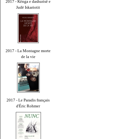
2017 - Kënga e dashurisë e
Judë Iskariotit
2017 - La Montagne morte
de la vie
2017 - Le Paradis français
d'Éric Rohmer