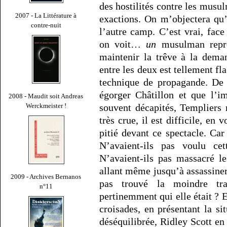
des hostilités contre les musu
2007 - La Littérature à
exactions. On m’objectera qu
contre-nuit
l’autre camp. C’est vrai, fac
on voit…
un
musulman repro
maintenir la trêve à la dema
entre les deux est tellement fl
technique de propagande. De p
égorger Châtillon et que l’i
2008 - Maudit soit Andreas
souvent décapités, Templiers 
Werckmeister !
très crue, il est difficile, en
pitié devant ce spectacle. Car
N’avaient-ils pas voulu ce
N’avaient-ils pas massacré l
allant même jusqu’à assassiner 
2009 - Archives Bernanos
pas trouvé la moindre tr
n°11
pertinemment qui elle était ? 
croisades, en présentant la si
déséquilibrée, Ridley Scott en