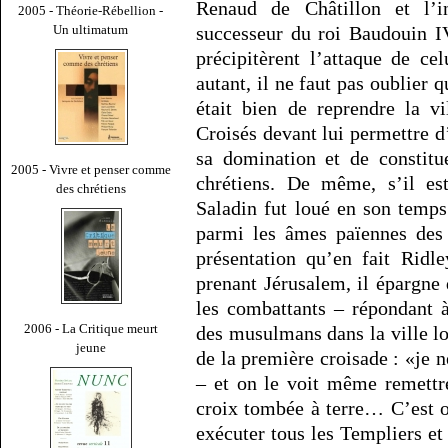
Renaud de Châtillon et l’i
2005 - Théorie-Rébellion -
successeur du roi Baudouin I
Un ultimatum
précipitèrent l’attaque de ce
autant, il ne faut pas oublier
était bien de reprendre la vi
Croisés devant lui permettre 
sa domination et de constitu
2005 - Vivre et penser comme
chrétiens. De même, s’il est
des chrétiens
Saladin fut loué en son temp
parmi les âmes païennes de
présentation qu’en fait Ridl
prenant Jérusalem, il épargne 
les combattants – répondant à
2006 - La Critique meurt
des musulmans dans la ville lor
jeune
de la première croisade : «je n
– et on le voit même remettr
croix tombée à terre… C’est 
exécuter tous les Templiers et 