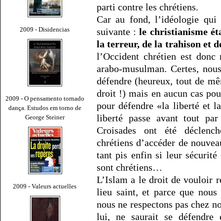
parti contre les chrétiens.
Car au fond, l’idéologie qui
2009 - Disidencias
suivante :
le christianisme ét
la terreur, de la trahison et 
l’Occident chrétien est donc
arabo-musulman. Certes, nou
défendre (heureux, tout de m
droit !) mais en aucun cas pou
2009 - O pensamento tornado
pour défendre «la liberté et la
dança. Estudos em torno de
liberté passe avant tout par
George Steiner
Croisades ont été déclenc
chrétiens d’accéder de nouveau
tant pis enfin si leur sécurit
sont chrétiens…
L’Islam a le droit de vouloir 
2009 - Valeurs actuelles
lieu saint, et parce que nous
nous ne respectons pas chez nou
lui, ne saurait se défendre