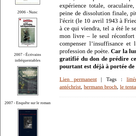
expérience totale, oraculaire
2006 - Nunc
peine de dissolution finale, 
l'écrit (le 10 avril 1943 à Fri
à ce qui viendra, tel a été le s
mon livre – le seul réconfort
compenser l’insuffisance et
profession de poète.
Car la lum
2007 - Écrivains
gratifié du don de prédire c
infréquentables
pourtant est déjà à portée de
Lien permanent
| Tags :
litt
antéchrist
,
hermann broch
,
le tent
2007 - Enquête sur le roman