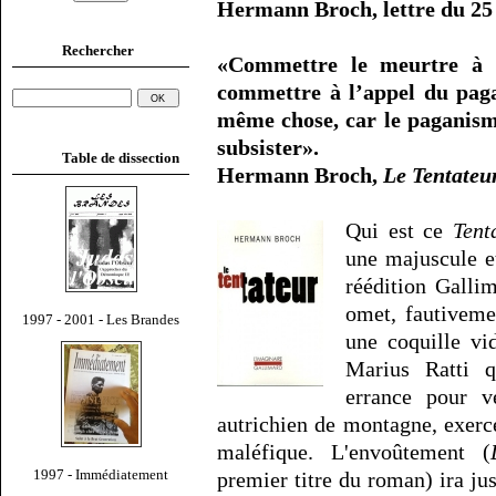
Hermann Broch, lettre du 25
Rechercher
«Commettre le meurtre à 
commettre à l’appel du paga
même chose, car le paganism
subsister».
Table de dissection
Hermann Broch,
Le Tentateu
Qui est ce
Tent
une majuscule e
réédition Gallim
omet, fautiveme
1997 - 2001 - Les Brandes
une coquille vid
Marius Ratti q
errance pour v
autrichien de montagne, exerc
maléfique. L'envoûtement (
1997 - Immédiatement
premier titre du roman) ira ju