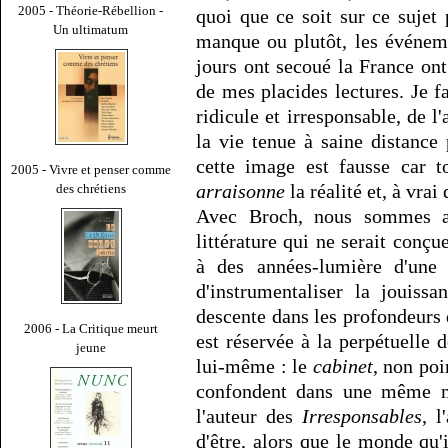
2005 - Théorie-Rébellion -
quoi que ce soit sur ce suje
Un ultimatum
manque ou plutôt, les événem
jours ont secoué la France on
de mes placides lectures. Je f
ridicule et irresponsable, de l
la vie tenue à saine distance 
cette image est fausse car t
2005 - Vivre et penser comme
arraisonne
la réalité et, à vrai
des chrétiens
Avec Broch, nous sommes ai
littérature qui ne serait con
à des années-lumière d'une c
d'instrumentaliser la jouissa
descente dans les profondeurs
2006 - La Critique meurt
est réservée à la perpétuelle 
jeune
lui-même : le
cabinet
, non poi
confondent dans une même m
l'auteur des
Irresponsables
, l
d'être, alors que le monde qu'i