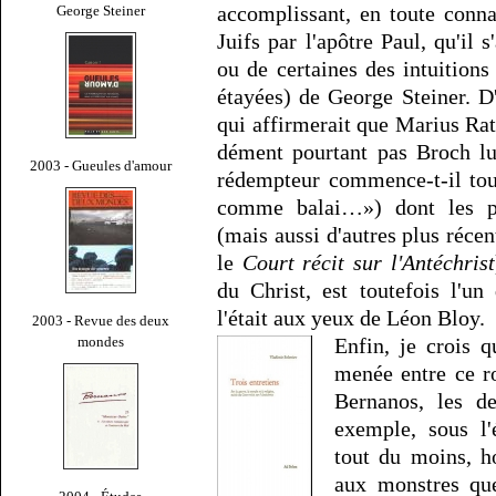
accomplissant, en toute conna
George Steiner
Juifs par l'apôtre Paul, qu'il
ou de certaines des intuitions
étayées) de George Steiner. D'
qui affirmerait que Marius Ratti
dément pourtant pas Broch lu
2003 - Gueules d'amour
rédempteur commence-t-il tou
comme balai…») dont les plu
(mais aussi d'autres plus réce
le
Court récit sur l'Antéchrist
du Christ, est toutefois l'u
l'était aux yeux de Léon Bloy.
2003 - Revue des deux
mondes
Enfin, je crois q
menée entre ce 
Bernanos, les de
exemple, sous l'
tout du moins, ho
aux monstres que