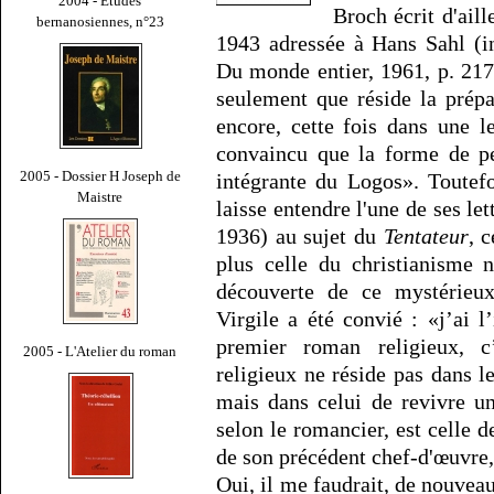
2004 - Études
Broch écrit d'aill
bernanosiennes, n°23
1943 adressée à Hans Sahl (
Du monde entier, 1961, p. 217)
seulement que réside la prépa
encore, cette fois dans une 
convaincu que la forme de pe
2005 - Dossier H Joseph de
intégrante du Logos». Toutef
Maistre
laisse entendre l'une de ses le
1936) au sujet du
Tentateur
, 
plus celle du christianisme 
découverte de ce mystérieux
Virgile a été convié : «j’ai 
premier roman religieux, c
2005 - L'Atelier du roman
religieux ne réside pas dans l
mais dans celui de revivre u
selon le romancier, est celle d
de son précédent chef-d'œuvre
Oui, il me faudrait, de nouveau