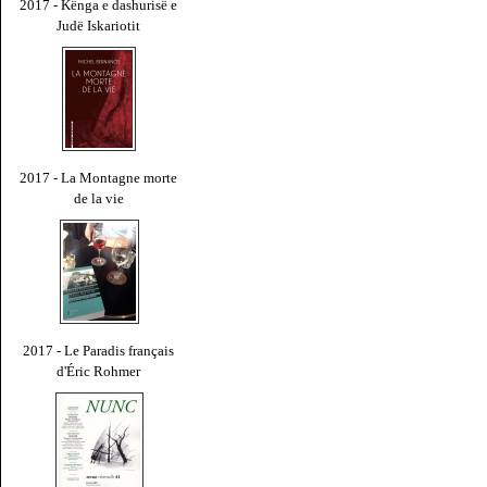
2017 - Kënga e dashurisë e
Judë Iskariotit
2017 - La Montagne morte
de la vie
2017 - Le Paradis français
d'Éric Rohmer