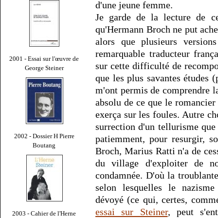
d'une jeune femme.
Je garde de la lecture de c
qu'Hermann Broch ne put ache
alors que plusieurs version
remarquable traducteur franç
2001 - Essai sur l'œuvre de
sur cette difficulté de recomp
George Steiner
que les plus savantes études 
m'ont permis de comprendre la
absolu de ce que le romancie
exerça sur les foules. Autre ch
surrection d'un tellurisme que 
2002 - Dossier H Pierre
patiemment, pour resurgir, s
Boutang
Broch, Marius Ratti n'a de cess
du village d'exploiter de 
condamnée. D'où la troublante 
selon lesquelles le nazisme
dévoyé (ce qui, certes, comme
essai sur Steiner
, peut s'en
2003 - Cahier de l'Herne