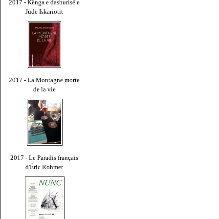
2017 - Kënga e dashurisë e
Judë Iskariotit
2017 - La Montagne morte
de la vie
2017 - Le Paradis français
d'Éric Rohmer