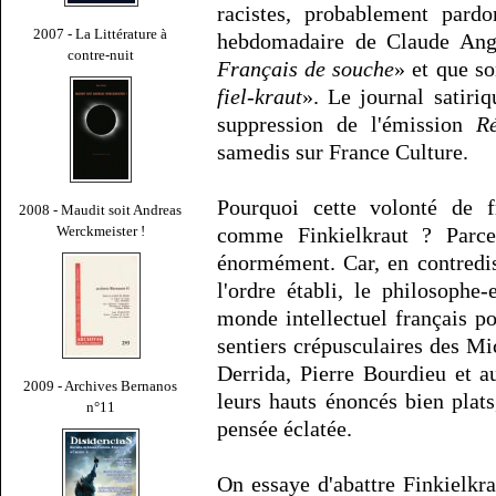
racistes, probablement pard
2007 - La Littérature à
hebdomadaire de Claude Ange
contre-nuit
Français de souche
» et que so
fiel-kraut
». Le journal satiri
suppression de l'émission
Ré
samedis sur France Culture.
Pourquoi cette volonté de f
2008 - Maudit soit Andreas
Werckmeister !
comme Finkielkraut ? Parce 
énormément. Car, en contredi
l'ordre établi, le philosoph
monde intellectuel français p
sentiers crépusculaires des Mi
Derrida, Pierre Bourdieu et au
2009 - Archives Bernanos
leurs hauts énoncés bien plats
n°11
pensée éclatée.
On essaye d'abattre Finkielkra