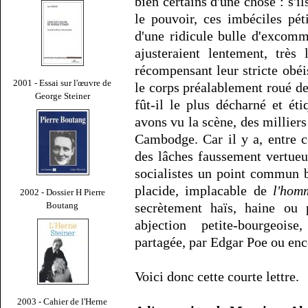
bien certains d'une chose : s'i
le pouvoir, ces imbéciles pét
d'une ridicule bulle d'excom
ajusteraient lentement, très
récompensant leur stricte obéi
2001 - Essai sur l'œuvre de
le corps préalablement roué de
George Steiner
fût-il le plus décharné et é
avons vu la scène, des milliers
Cambodge. Car il y a, entre c
des lâches faussement vertue
socialistes un point commun 
placide, implacable de
l'hom
2002 - Dossier H Pierre
Boutang
secrètement haïs, haine ou
abjection petite-bourgeois
partagée, par Edgar Poe ou en
Voici donc cette courte lettre.
2003 - Cahier de l'Herne