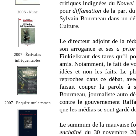
critiques indignées du
Nouvel
pour
diffamation
de la part du
2006 - Nunc
Sylvain Bourmeau dans un déb
Culture.
Le directeur adjoint de la ré
son arrogance et ses
a prior
2007 - Écrivains
Finkielkraut des tares qu’il po
infréquentables
amis. Notamment, le fait de voi
idées et non les faits. Le ph
reproches dans ce débat, ave
faisait couper la parole à 
Bourmeau, journaliste auto-dé
contre le gouvernement Raffar
2007 - Enquête sur le roman
que les médias se sont gardé de
Le summum de la mauvaise foi 
enchaîné
du 30 novembre 200