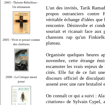
2005 - Théorie-Rébellion -
Un ultimatum
L'un des invités, Tarik Ramad
propos outranciers contre F
véritable échange d'idées que l
rencontre. Désinvolte et cond
souriait et ricanait face aux
chansons rap qu'un Finkielkr
2005 - Vivre et penser comme
plateau.
des chrétiens
Organisée quelques heures ap
novembre, cette étrange émi
escamoter les vrais enjeux de 
cités. Elle fut de ce fait u
2006 - La Critique meurt
discours officiel de disculpat
jeune
assené avec une rare brutalité e
On connaît ce qui a suivi : Ala
citations
» de Sylvain Cypel, a