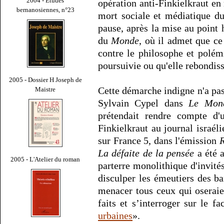
2004 - Études
opération anti-Finkielkraut en
bernanosiennes, n°23
mort sociale et médiatique du
pause, après la mise au point 
du
Monde
, où il admet que ce
contre le philosophe et polém
poursuivie ou qu'elle rebondiss
2005 - Dossier H Joseph de
Cette démarche indigne n'a p
Maistre
Sylvain Cypel dans
Le Mon
prétendait rendre compte d'
Finkielkraut au journal israél
sur France 5, dans l'émission
R
La défaite de la pensée
a été a
2005 - L'Atelier du roman
parterre monolithique d'invité
disculper les émeutiers des ba
menacer tous ceux qui oserai
faits et s’interroger sur le f
urbaines
».