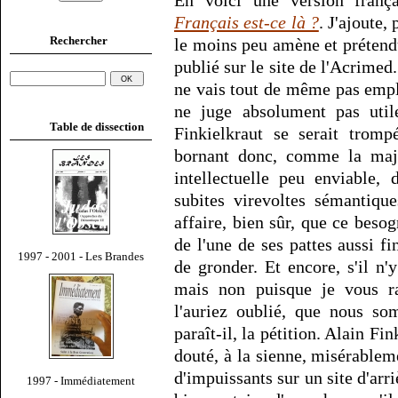
En voici une version frança
Français est-ce là ?
. J'ajoute,
Rechercher
le moins peu amène et prétend
publié sur le site de l'Acrimed
ne vais tout de même pas empl
ne juge absolument pas uti
Table de dissection
Finkielkraut se serait tromp
bornant donc, comme la majo
intellectuelle peu enviable,
subites virevoltes sémantiqu
affaire, bien sûr, que ce bes
de l'une de ses pattes aussi f
1997 - 2001 - Les Brandes
de gronder. Et encore, s'il n'
mais non puisque je vous r
l'auriez oublié, que nous so
paraît-il, la pétition. Alain Fin
douté, à la sienne, misérable
d'impuissants sur un site d'arr
1997 - Immédiatement