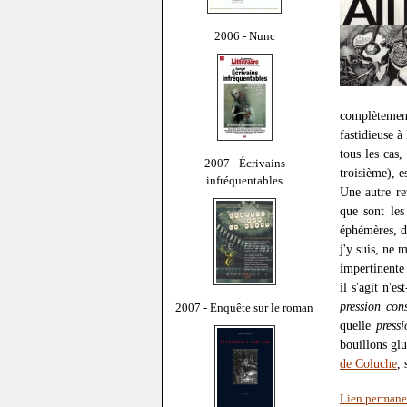
2006 - Nunc
complètemen
fastidieuse à
tous les ca
2007 - Écrivains
troisième), e
infréquentables
Une autre r
que sont les
éphémères, do
j'y suis, ne 
impertinente
il s'agit n'e
pression con
2007 - Enquête sur le roman
quelle
press
bouillons glu
de Coluche
, 
Lien permane