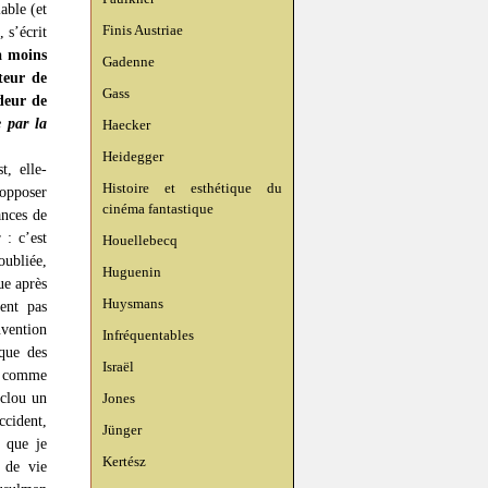
able (et
Finis Austriae
 s’écrit
à moins
Gadenne
ateur de
Gass
deur de
e par la
Haecker
Heidegger
t, elle-
Histoire et esthétique du
’opposer
cinéma fantastique
ances de
 : c’est
Houellebecq
oubliée,
Huguenin
ue après
Huysmans
ent pas
nvention
Infréquentables
 que des
Israël
, comme
 clou un
Jones
ccident,
Jünger
a que je
Kertész
 de vie