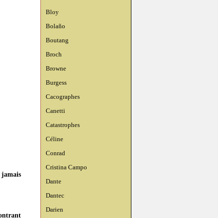
Bloy
Bolaño
Boutang
Broch
Browne
Burgess
Cacographes
Canetti
Catastrophes
Céline
Conrad
Cristina Campo
 jamais
Dante
Dantec
Darien
ontrant