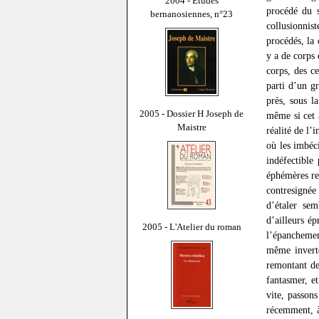
2004 - Études
procédé du s
bernanosiennes, n°23
collusionnis
procédés, la 
y a de corps
corps, des ce
parti d’un gr
près, sous l
2005 - Dossier H Joseph de
même si cet
Maistre
réalité de l’
où les imbéc
indéfectible 
éphémères re
contresignée
d’étaler sem
d’ailleurs é
2005 - L'Atelier du roman
l’épanchement
même inverté
remontant de
fantasmer, et
vite, passons
récemment, à