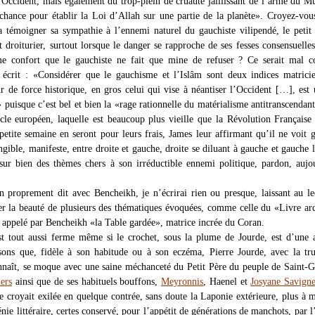
n Occident, mais également du trop-plein de cruauté jaillissant de l’arme du 
a chance pour établir la Loi d’Allah sur une partie de la planète». Croyez-vous
 témoigner sa sympathie à l’ennemi naturel du gauchiste vilipendé, le petit 
st droiturier, surtout lorsque le danger se rapproche de ses fesses consensuelles
e confort que le gauchiste ne fait que mine de refuser ? Ce serait mal co
i écrit : «Considérer que le gauchisme et l’Islâm sont deux indices matrici
 de force historique, en gros celui qui vise à néantiser l’Occident […], est 
 puisque c’est bel et bien la «rage rationnelle du matérialisme antitranscendant
ocle européen, laquelle est beaucoup plus vieille que la Révolution Française
 petite semaine en seront pour leurs frais, James leur affirmant qu’il ne voit 
ngible, manifeste, entre droite et gauche, droite se diluant à gauche et gauche 
 sur bien des thèmes chers à son irréductible ennemi politique, pardon, aujo
en proprement dit avec Bencheikh, je n’écrirai rien ou presque, laissant au le
er la beauté de plusieurs des thématiques évoquées, comme celle du «Livre ar
 appelé par Bencheikh «la Table gardée», matrice incrée du Coran.
t tout aussi ferme même si le crochet, sous la plume de Jourde, est d’une
ons que, fidèle à son habitude ou à son eczéma, Pierre Jourde, avec la tr
nnaît, se moque avec une saine méchanceté du Petit Père du peuple de Saint-
ers
ainsi que de ses habituels bouffons,
Meyronnis
, Haenel et
Josyane Savign
e croyait exilée en quelque contrée, sans doute la Laponie extérieure, plus à
nie littéraire, certes conservé, pour l’appétit de générations de manchots, par l