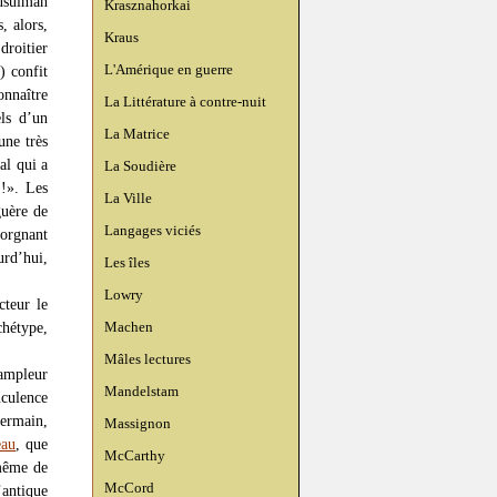
Musulman
Krasznahorkai
, alors,
Kraus
droitier
L'Amérique en guerre
) confit
nnaître
La Littérature à contre-nuit
els d’un
La Matrice
une très
al qui a
La Soudière
 !». Les
La Ville
guère de
Langages viciés
lorgnant
urd’hui,
Les îles
Lowry
cteur le
Machen
chétype,
Mâles lectures
 ampleur
Mandelstam
uculence
Germain,
Massignon
eau
, que
McCarthy
 même de
McCord
’antique