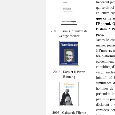
tiendront ja
qui se dit ic
en lettres ca
que ce ne so
l'Ennemi. Q
l’Islam ? P
2001 - Essai sur l'œuvre de
perte
.
George Steiner
James le con
même, jouiss
à l’univers 
brain-stormin
évidemment l
et oubliée, 
2002 - Dossier H Pierre
vingt siècle
Boutang
loin…], où la
simultanée d
hommes de b
prétendait l
peu plus pro
déclarant : 
considère t
2003 - Cahier de l'Herne