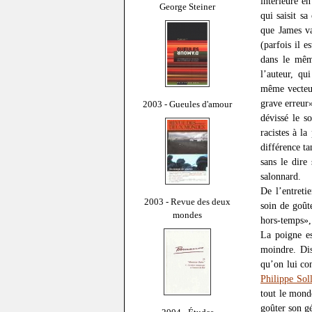
intérieure e
George Steiner
qui saisit s
que James va
(parfois il e
dans le mêm
l’auteur, qu
même vecteur
grave erreur»
2003 - Gueules d'amour
dévissé le s
racistes à la
différence ta
sans le dire
salonnard.
De l’entreti
2003 - Revue des deux
soin de goût
mondes
hors-temps»,
La poigne es
moindre. Dis
qu’on lui co
Philippe Soll
tout le mond
goûter son gé