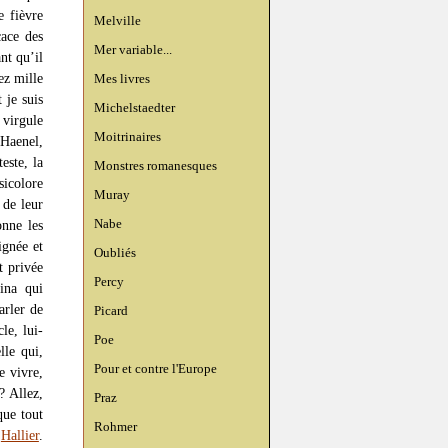
e fièvre
Melville
cace des
Mer variable...
nt qu’il
ez mille
Mes livres
 je suis
Michelstaedter
 virgule
Moitrinaires
 Haenel,
este, la
Monstres romanesques
sicolore
Muray
 de leur
Nabe
onne les
ignée et
Oubliés
t privée
Percy
ina qui
arler de
Picard
le, lui-
Poe
lle qui,
Pour et contre l'Europe
e vivre,
? Allez,
Praz
que tout
Rohmer
t
Hallier
.