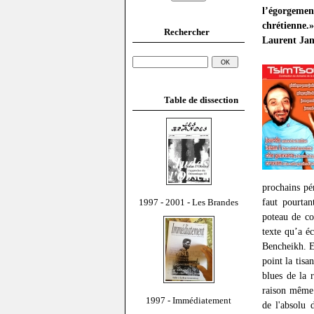
l’égorgemen
chrétienne.»
Rechercher
Laurent Ja
Table de dissection
prochains pér
faut pourta
1997 - 2001 - Les Brandes
poteau de co
texte qu’a é
Bencheikh. En
point la tisa
blues de la 
raison même 
1997 - Immédiatement
de l'absolu 