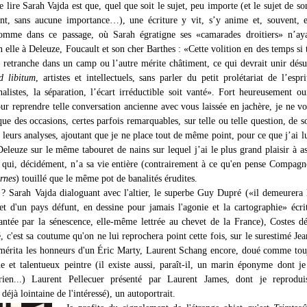
 lire Sarah Vajda est que, quel que soit le sujet, peu importe (et le sujet de son
ent, sans aucune importance…), une écriture y vit, s’y anime et, souvent, 
comme dans ce passage, où Sarah égratigne ses «camarades droitiers» n’aya
 elle à Deleuze, Foucault et son cher Barthes : «Cette volition en des temps si 
 retranche dans un camp ou l’autre mérite châtiment, ce qui devrait unir désun
d libitum
, artistes et intellectuels, sans parler du petit prolétariat de l’espr
listes, la séparation, l’écart irréductible soit vanté». Fort heureusement ou
ur reprendre telle conversation ancienne avec vous laissée en jachère, je ne vo
que des occasions, certes parfois remarquables, sur telle ou telle question, de s
e leurs analyses, ajoutant que je ne place tout de même point, pour ce que j’ai l
eleuze sur le même tabouret de nains sur lequel j’ai le plus grand plaisir à as
s qui, décidément, n’a sa vie entière (contrairement à ce qu'en pense Compag
rnes
) touillé que le même pot de banalités érudites.
 ? Sarah Vajda dialoguant avec l'altier, le superbe Guy Dupré («il demeurera l
et d'un pays défunt, en dessine pour jamais l'agonie et la cartographie» écri
ntée par la sénescence, elle-même lettrée au chevet de la France), Costes d
é, c'est sa coutume qu'on ne lui reprochera point cette fois, sur le surestimé Je
mérita les honneurs d'un Éric Marty, Laurent Schang encore, doué comme tou
ne et talentueux peintre (il existe aussi, paraît-il, un marin éponyme dont je
 rien...) Laurent Pellecuer présenté par Laurent James, dont je reprodui
 déjà lointaine de l'intéressé), un autoportrait.