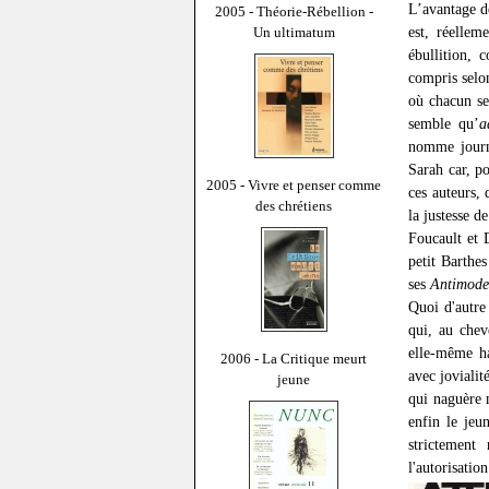
L’avantage de
2005 - Théorie-Rébellion -
est, réellem
Un ultimatum
ébullition, 
compris selon
où chacun se
semble qu’
a
nomme journa
Sarah car, po
2005 - Vivre et penser comme
ces auteurs, 
des chrétiens
la justesse d
Foucault et D
petit Barthe
ses
Antimode
Quoi d'autre
qui, au chev
elle-même ha
2006 - La Critique meurt
avec jovialit
jeune
qui naguère 
enfin le jeu
strictement
l'autorisation