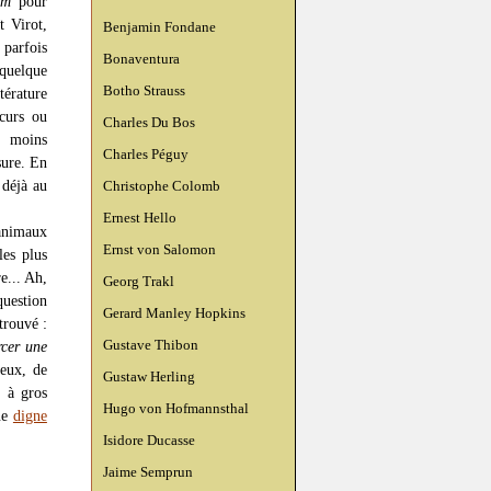
ûm
pour
 Virot,
Benjamin Fondane
 parfois
Bonaventura
quelque
Botho Strauss
térature
scurs ou
Charles Du Bos
e moins
Charles Péguy
sure. En
déjà au
Christophe Colomb
Ernest Hello
animaux
Ernst von Salomon
les plus
re... Ah,
Georg Trakl
question
Gerard Manley Hopkins
trouvé :
Gustave Thibon
rcer une
ieux, de
Gustaw Herling
, à gros
Hugo von Hofmannsthal
que
digne
Isidore Ducasse
Jaime Semprun