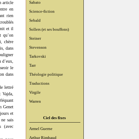
Sabato
 article
entre en
Science-fiction
nt rien
Sebald
troublés
it et il
Sollers (et ses bouffons)
it qu’on
Steiner
i, chère
Stevenson
is, dans
ouligner
Tarkovski
u d’eux,
Tarr
seoir le
non dans
Théologie politique
Traductions
e lettré
Virgile
t Vajda,
éféquant
Warren
an Genet
jours et
Ciel des fixes
 ne sais
s (avec
Armel Guerne
Arthur Rimbaud