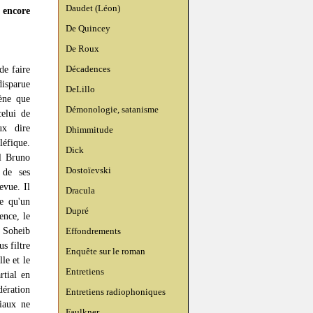
Daudet (Léon)
 encore
De Quincey
De Roux
Décadences
de faire
disparue
DeLillo
ène que
Démonologie, satanisme
celui de
ux dire
Dhimmitude
éfique.
Dick
el Bruno
Dostoïevski
 de ses
evue. Il
Dracula
de qu'un
Dupré
ence, le
c Soheib
Effondrements
s filtre
Enquête sur le roman
le et le
Entretiens
rtial en
dération
Entretiens radiophoniques
tiaux ne
Faulkner