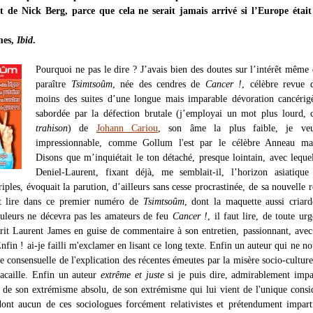
t de Nick Berg, parce que cela ne serait jamais arrivé si l’Europe était
mes,
Ibid
.
Pourquoi ne pas le dire ? J’avais bien des doutes sur l’intérêt même 
paraître
Tsimtsoûm
, née des cendres de
Cancer !
, célèbre revue 
moins des suites d’une longue mais imparable dévoration cancérig
sabordée par la défection brutale (j’employai un mot plus lourd, 
trahison
) de
Johann Cariou
, son âme la plus faible, je ve
impressionnable, comme Gollum l'est par le célèbre Anneau mal
Disons que m’inquiétait le ton détaché, presque lointain, avec lequ
Deniel-Laurent, fixant déjà, me semblait-il, l’horizon asiatique
iples, évoquait la parution, d’ailleurs sans cesse procrastinée, de sa nouvelle r
nt lire dans ce premier numéro de
Tsimtsoûm
, dont la maquette aussi criar
uleurs ne décevra pas les amateurs de feu
Cancer !
, il faut lire, de toute urg
crit Laurent James en guise de commentaire à son entretien, passionnant, ave
fin ! ai-je failli m'exclamer en lisant ce long texte. Enfin un auteur qui ne nou
ne consensuelle de l'explication des récentes émeutes par la misère socio-culturel
racaille. Enfin un auteur
extrême et juste
si je puis dire, admirablement impa
de son extrémisme absolu, de son extrémisme qui lui vient de l'unique consi
dont aucun de ces sociologues forcément relativistes et prétendument impar