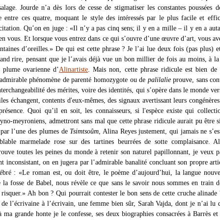
alage. Jourde n’a dès lors de cesse de stigmatiser les constantes poussées d
te entre ces quatre, moquant le style des intéressés par le plus facile et effi
citation. Qu’on en juge : «Il n’y a pas cinq sens; il y en a mille – il y en a auta
 en vous. Et lorsque vous entrez dans ce qui s’ouvre d’une œuvre d’art, vous av
ntaines d’oreilles.» De qui est cette phrase ? Je l’ai lue deux fois (pas plus) et
and rire, pensant que je l’avais déjà vue un bon millier de fois au moins, à la
a plume ovarienne d’
Alinartiste
. Mais non, cette phrase ridicule est bien de
 admirable phénomène de parenté homozygote ou de
palilalie
prouve, sans cont
interchangeabilité des mérites, voire des identités, qui s’opère dans le monde ver
iles échangent, contents d'eux-mêmes, des signaux avertissant leurs congénères
présence. Quoi qu’il en soit, les connaisseurs, si l'espèce existe qui collecti
yno-meyroniens, admettront sans mal que cette phrase ridicule aurait pu être s
 par l’une des plumes de
Tsimtsoûm
, Alina Reyes justement, qui jamais ne s’es
blable marmelade rose sur des tartines beurrées de sotte complaisance. Al
prouve toutes les peines du monde à retenir son naturel papillonnant, je veux p
 inconsistant, on en jugera par l’admirable banalité concluant son propre artic
bré : «Le roman est, ou doit être, le poème d’aujourd’hui, la langue nouve
 la fosse de Babel, nous révèle ce que sans le savoir nous sommes en train d
 risquer.» Ah bon ? Qui pourrait contester le bon sens de cette cruche alinade 
 de l’écrivaine à l’écrivain, une femme bien sûr, Sarah Vajda, dont je n’ai lu 
 ma grande honte je le confesse, ses deux biographies consacrées à Barrès e