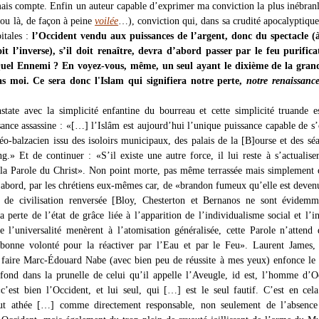
mais compte. Enfin un auteur capable d’exprimer ma conviction la plus inébranl
i ou là, de façon à peine
voilée
…), conviction qui, dans sa crudité apocalyptique,
pitales :
l’Occident vendu aux puissances de l’argent, donc du spectacle (
it l’inverse), s’il doit renaître, devra d’abord passer par le feu purific
uel Ennemi ? En voyez-vous, même, un seul ayant le dixième de la gran
as moi. Ce sera donc l'Islam qui signifiera notre perte,
notre renaissanc
state avec la simplicité enfantine du bourreau et cette simplicité truande es
ance assassine : «[…] l’Islâm est aujourd’hui l’unique puissance capable de s
néo-balzacien issu des isoloirs municipaux, des palais de la [B]ourse et des sé
g.» Et de continuer : «S’il existe une autre force, il lui reste à s’actualiser
a Parole du Christ». Non point morte, pas même terrassée mais simplement 
d’abord, par les chrétiens eux-mêmes car, de «brandon fumeux qu’elle est deven
s de civilisation renversée [Bloy, Chesterton et Bernanos ne sont évidemm
 perte de l’état de grâce liée à l’apparition de l’individualisme social et l’i
e l’universalité menèrent à l’atomisation généralisée, cette Parole n’attend
onne volonté pour la réactiver par l’Eau et par le Feu». Laurent James
e faire Marc-Édouard Nabe (avec bien peu de réussite à mes yeux) enfonce le
fond dans la prunelle de celui qu’il appelle l’Aveugle, id est, l’homme d’O
«c’est bien l’Occident, et lui seul, qui […] est le seul fautif. C’est en cel
out athée […] comme directement responsable, non seulement de l’absence