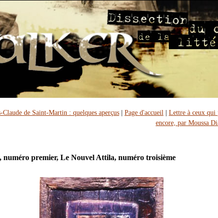
-Claude de Saint-Martin : quelques aperçus
|
Page d'accueil
|
Lettre à ceux qui 
encore, par Moussa Di
 numéro premier, Le Nouvel Attila, numéro troisième