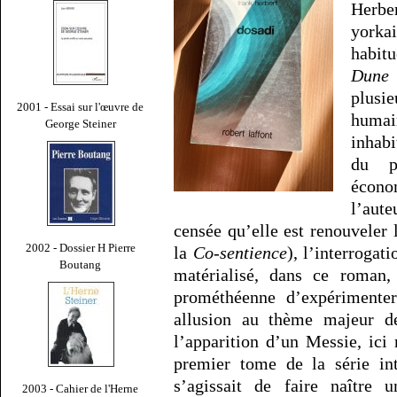
Herbe
yorka
habitu
Dune
plusi
2001 - Essai sur l'œuvre de
huma
George Steiner
inhabi
du p
écono
l’aut
censée qu’elle est renouveler le
2002 - Dossier H Pierre
la
Co-sentience
), l’interrogat
Boutang
matérialisé, dans ce roman
prométhéenne d’expérimenter
allusion au thème majeur de
l’apparition d’un Messie, ici
premier tome de la série in
s’agissait de faire naître u
2003 - Cahier de l'Herne