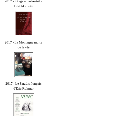
2017 - Kënga e dashurisë e
Judë Iskariotit
2017 - La Montagne morte
de la vie
2017 - Le Paradis français
d'Éric Rohmer