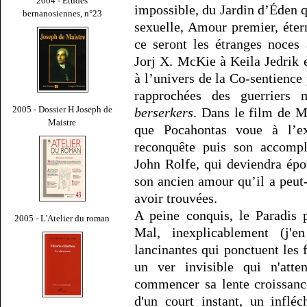
2004 - Études
impossible, du Jardin d’Éden qu
bernanosiennes, n°23
sexuelle, Amour premier, éter
ce seront les étranges noces
Jorj X. McKie à Keila Jedrik e
à l’univers de la Co-sentience
rapprochées des guerriers
2005 - Dossier H Joseph de
berserkers
. Dans le film de M
Maistre
que Pocahontas voue à l’ex
reconquête puis son accomp
John Rolfe, qui deviendra épo
son ancien amour qu’il a peut-
avoir trouvées.
A peine conquis, le Paradis 
2005 - L'Atelier du roman
Mal, inexplicablement (j'
lancinantes qui ponctuent les
un ver invisible qui n'atte
commencer sa lente croissance
d'un court instant, un inflé