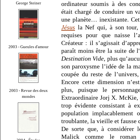
ordinateur soumis à des cond
George Steiner
était chargé de conduire un v
une planète… inexistante. Ce
Jésus
la Nef qui, à son tour
requises pour que naisse l’
Créateur : il s’agissait d’app
2003 - Gueules d'amour
paraît moins être la suite de l
Destination Vide
, plus qu’auc
son paroxysme l’idée de la man
coupée du reste de l’univers,
Encore cette dimension n’est
plus, puisque le personnag
2003 - Revue des deux
mondes
Extraordinaire Jorj X. McKie, 
trop évidente consistant à e
population implacablement o
troublante, la vieille et fausse
De sorte que, à considérer l
Malick comme le roman d’