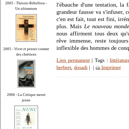
2005 - Théorie-Rébellion -
l'ébauche d'une tentation, la 
Un ultimatum
grandeur fausse va s'infuser,
c'en est fait, tout est fini, ir
plus. Mais
Le nouveau mond
nous affirment tous deux qu'
rêve immense, reste toujours
inflexible des hommes de conqu
2005 - Vivre et penser comme
des chrétiens
Lien permanent
| Tags :
littératur
herbert
,
dosadi
|
|
Imprimer
2006 - La Critique meurt
jeune