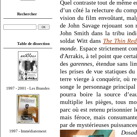
Quel contraste tout de même en
d’un côté la relecture du com
Rechercher
vision du film envoûtant, ma
de John Savage rejouant son 
John Smith dans la tribu indi
soldat Witt dans
The Thin Red
Table de dissection
monde
. Espace strictement co
d'Arrakis, à tel point que cer
des
garennes
, étendue sans l
les prises de vue statiques du
terre vierge à conquérir, où 
songe le personnage principa
1997 - 2001 - Les Brandes
pourra boire la source d’ea
multiplie les pièges, tous m
parc où est retenu prisonnier 
mais féroce, mais consumante 
par de mystérieuses puissances
1997 - Immédiatement
Dosad