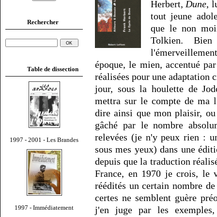
Herbert,
Dune
, 
tout jeune adol
Rechercher
que le non moi
Tolkien. Bien
l'émerveilleme
époque, le mien, accentué par 
Table de dissection
réalisées pour une adaptation 
jour, sous la houlette de Jo
mettra sur le compte de ma l
dire ainsi que mon plaisir, ou
gâché par le nombre absolum
relevées (je n'y peux rien : 
1997 - 2001 - Les Brandes
sous mes yeux) dans une éditi
depuis que la traduction réali
France, en 1970 je crois, l
réédités un certain nombre de 
certes ne semblent guère préo
1997 - Immédiatement
j'en juge par les exemples