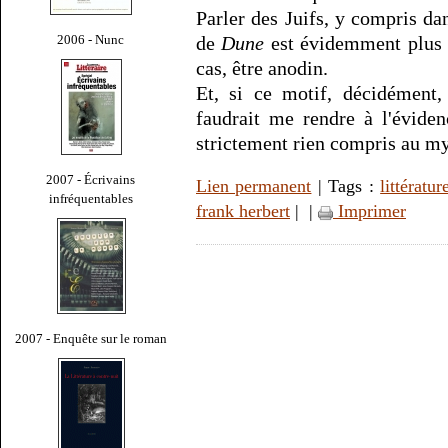
Parler des Juifs, y compris dan
2006 - Nunc
de
Dune
est évidemment plus q
cas, être anodin.
Et, si ce motif, décidément,
faudrait me rendre à l'évide
strictement rien compris au my
2007 - Écrivains
Lien permanent
| Tags :
littératur
infréquentables
frank herbert
|
|
Imprimer
2007 - Enquête sur le roman