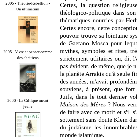
2005 - Théorie-Rébellion -
Certes, la question religieu
Un ultimatum
théologico-politique dans son
thématiques nourries par Her
Certes encore, cette conceptio
pouvoir trouve sa lointaine sy
de Gaetano Mosca pour lequel
mythes, symboles et rites, t
2005 - Vivre et penser comme
strictement utlitaires ou, dit l
des chrétiens
pas évident, de même, que je n'
la planète Arrakis qu'à seule fi
des années, m'avait profondéme
souviens, à présent, que fort
Juifs, dans le tout dernier vo
2006 - La Critique meurt
Maison des Mères
? Nous verr
jeune
de faire avec ce motif et s'il
sottement sans doute Klein dan
du judaïsme les innombrables
monde islamique.