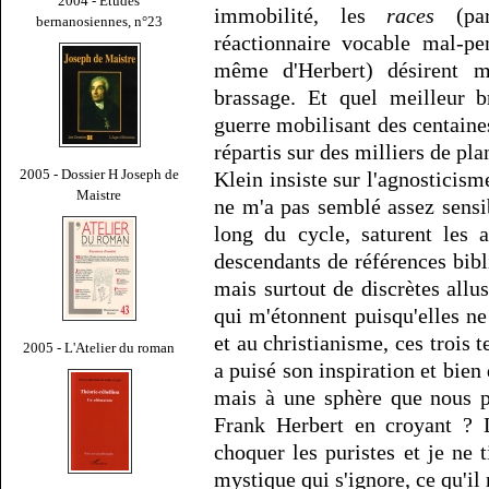
2004 - Études
immobilité, les
races
(par
bernanosiennes, n°23
réactionnaire vocable mal-pen
même d'Herbert) désirent m
brassage. Et quel meilleur 
guerre mobilisant des centain
répartis sur des milliers de pl
2005 - Dossier H Joseph de
Klein insiste sur l'agnosticism
Maistre
ne m'a pas semblé assez sensib
long du cycle, saturent les 
descendants de références bib
mais surtout de discrètes allu
qui m'étonnent puisqu'elles ne
et au christianisme, ces trois t
2005 - L'Atelier du roman
a puisé son inspiration et bien
mais à une sphère que nous p
Frank Herbert en croyant ? L
choquer les puristes et je ne t
mystique qui s'ignore, ce qu'il 