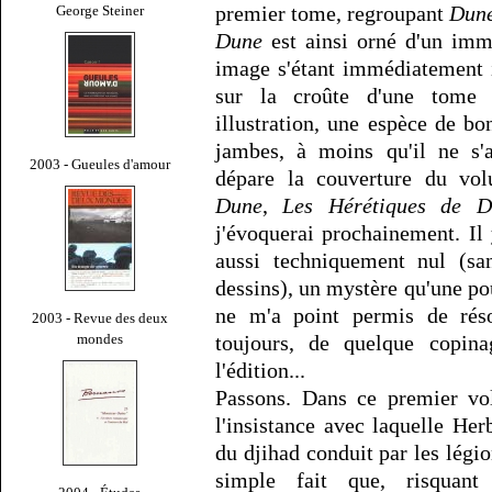
premier tome, regroupant
Dun
George Steiner
Dune
est ainsi orné d'un immo
image s'étant immédiatement 
sur la croûte d'une tome 
illustration, une espèce de 
jambes, à moins qu'il ne s'a
2003 - Gueules d'amour
dépare la couverture du vo
Dune
,
Les Hérétiques de D
j'évoquerai prochainement. Il 
aussi techniquement nul (s
dessins), un mystère qu'une po
ne m'a point permis de réso
2003 - Revue des deux
mondes
toujours, de quelque copin
l'édition...
Passons. Dans ce premier vol
l'insistance avec laquelle Her
du djihad conduit par les légi
simple fait que, risquant