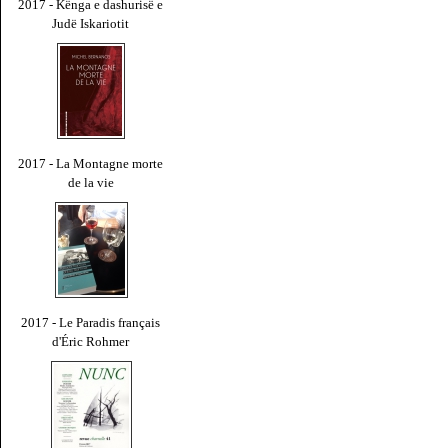
2017 - Kënga e dashurisë e
Judë Iskariotit
2017 - La Montagne morte
de la vie
2017 - Le Paradis français
d'Éric Rohmer