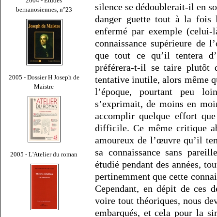
2004 - Études
silence se dédoublerait-il en
bernanosiennes, n°23
danger guette tout à la fois 
enfermé par exemple (celui-
connaissance supérieure de l
que tout ce qu’il tentera d
préférera-t-il se taire plutô
2005 - Dossier H Joseph de
tentative inutile, alors même 
Maistre
l’époque, pourtant peu lo
s’exprimait, de moins en moin
accomplir quelque effort que
difficile. Ce même critique 
amoureux de l’œuvre qu’il ten
sa connaissance sans pareill
2005 - L'Atelier du roman
étudié pendant des années, tou
pertinemment que cette connais
Cependant, en dépit de ces d
voire tout théoriques, nous d
embarqués, et cela pour la si