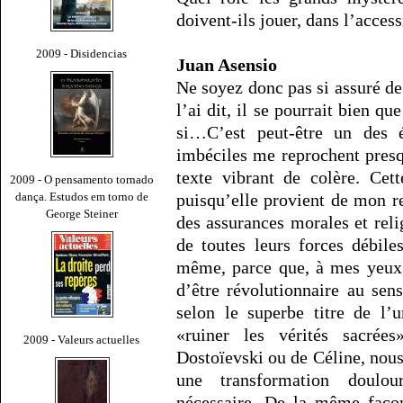
doivent-ils jouer, dans l’accessi
2009 - Disidencias
Juan Asensio
Ne soyez donc pas si assuré de
l’ai dit, il se pourrait bien q
si…C’est peut-être un des 
imbéciles me reprochent pres
texte vibrant de colère. Cet
2009 - O pensamento tornado
dança. Estudos em torno de
puisqu’elle provient de mon r
George Steiner
des assurances morales et relig
de toutes leurs forces débile
même, parce que, à mes yeux, 
d’être révolutionnaire au sens
selon le superbe titre de l
«ruiner les vérités sacrée
2009 - Valeurs actuelles
Dostoïevski ou de Céline, nou
une transformation doulo
nécessaire. De la même façon