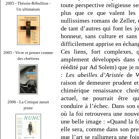
2005 - Théorie-Rébellion -
toute perspective religieuse se
Un ultimatum
plus que ce que valent les 
nullissimes romans de Zeller, 
de tant d’autres qui font les jo
honneur, sans culture et sans 
difficilement apprise en écha
Ces liens, fort complexes, q
2005 - Vivre et penser comme
amplement développés dans 
des chrétiens
réédité par Ad Solem) que je 
:
Les abeilles d’Aristée
de Wl
raison de demeurer prudent e
chimérique renaissance chré
actuel, ne pourrait être q
2006 - La Critique meurt
conduire à l’échec. Dans son 
jeune
où la foi retrouvera une nouv
une belle image : «Quand la f
elle sera, comme dans son prem
que l’art se rallumera une fo