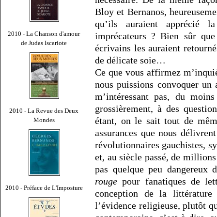
Bloy et Bernanos, heureuseme
qu’ils auraient apprécié 
2010 - La Chanson d'amour
imprécateurs ? Bien sûr que 
de Judas Iscariote
écrivains les auraient retourn
de délicate soie…
Ce que vous affirmez m’inquiè
nous puissions convoquer un a
m’intéressant pas, du moins
grossièrement, à des questions
2010 - La Revue des Deux
étant, on le sait tout de mê
Mondes
assurances que nous délivrent
révolutionnaires gauchistes, 
et, au siècle passé, de millions
pas quelque peu dangereux 
rouge
pour fanatiques de lett
2010 - Préface de L'Imposture
conception de la littératur
l’évidence religieuse, plutôt q