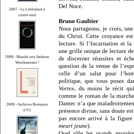
Del Noce.
2007 - La Littérature à
contre-nuit
Bruno Gaultier
Nous partageons, je crois, un
du Christ. Cette croyance es
lecture. Si l’Incarnation et 
une grille unique de lecture de
2008 - Maudit soit Andreas
de discerner réussites et éch
Werckmeister !
question de la venue de l’espr
celle d’un salut pour l’hom
politique, que vous posez da
Vortex
, du moins le récit qui
comme le roman de la marche 
Dantec n’a que maladroitement
2009 - Archives Bernanos
présence divine, sans doute es
n°11
pas encore arrivé à la figur
meurt jeune
).
Quel rôle les grands mystère