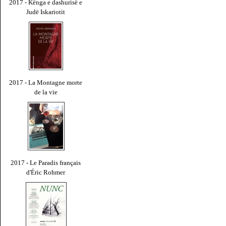
2017 - Kënga e dashurisë e
Judë Iskariotit
2017 - La Montagne morte
de la vie
2017 - Le Paradis français
d'Éric Rohmer