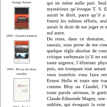
qui ne mène nulle part. Seu
George Steiner
mystérieux qu’évoque T. S. E
aurait le droit, parce qu’il
fourni les mêmes efforts, se
aurait le droit de me juger et e
nul autre.
2003 - Gueules d'amour
Du reste, dans ce domaine, 
saurais, sous peine de me con
quelque règle absolue de cond
critique surhumain (s’il en exis
toute urgence, l’éliminer ph
puis, me trompant tout autant
2003 - Revue des deux
mondes
veux toutefois vous faire re
Ernest Hello et toute une tra
comme Bloy ou Claudel, l’ho
toute parole sérieuse, le gue
Claude-Edmonde Magny, une cr
oubliée, qui évoquait la voie