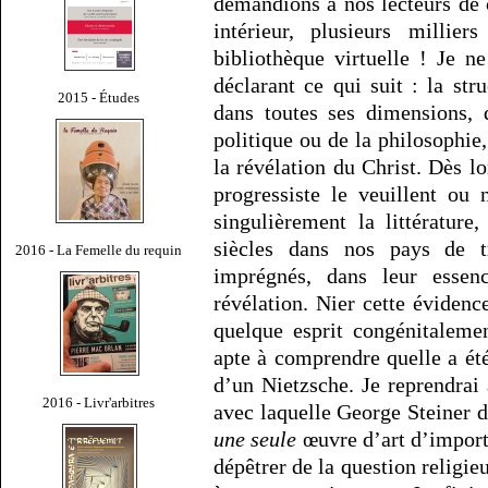
demandions à nos lecteurs de c
intérieur, plusieurs milli
bibliothèque virtuelle ! Je n
déclarant ce qui suit : la str
2015 - Études
dans toutes ses dimensions, q
politique ou de la philosophie
la révélation du Christ. Dès lo
progressiste le veuillent ou
singulièrement la littérature
siècles dans nos pays de tr
2016 - La Femelle du requin
imprégnés, dans leur essen
révélation. Nier cette évidence
quelque esprit congénitaleme
apte à comprendre quelle a été
d’un Nietzsche. Je reprendrai
2016 - Livr'arbitres
avec laquelle George Steiner d
une seule
œuvre d’art d’import
dépêtrer de la question religie