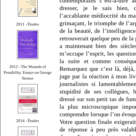
contemporains c’est-à-dire a
dresser, je le sais bien
l’accablante médiocrité du mat
grimaçant, le triomphe de l’ar
2011 - Études
de la beauté, de l’intelligen
retrouverait quelque peu de la g
a maintenant bien des siècle
m’occupe l’esprit, les questio
la suite et comme conséquen
2012 - The Wounds of
Remarquez que c’est là, déjà,
Possibility. Essays on George
juge par la réaction à mon li
Steiner
journalistes si lamentableme
stupidité de ses collègues, 
dressé sur son petit tas de fum
la plus microscopique impo
comprendre lorsque l’on évoque l
2014 - Études
Votre question finale exigerai
de réponse à peu près valab