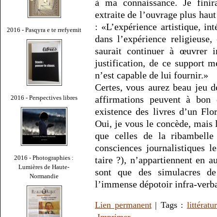
à ma connaissance. Je finira
extraite de l’ouvrage plus hau
: «L’expérience artistique, in
2016 - Pasqyra e te rrefyemit
dans l’expérience religieuse,
saurait continuer à œuvrer i
justification, de ce support m
n’est capable de lui fournir.»
Certes, vous aurez beau jeu 
2016 - Perspectives libres
affirmations peuvent à bon d
existence des livres d’un Fl
Oui, je vous le concède, mais
que celles de la ribambelle 
consciences journalistiques l
2016 - Photographies :
taire ?), n’appartiennent en 
Lumières de Haute-
sont que des simulacres de
Normandie
l’immense dépotoir infra-verb
Lien permanent
| Tags :
littératu