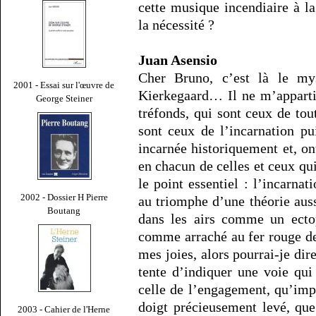
cette musique incendiaire à l
la nécessité ?
Juan Asensio
Cher Bruno, c’est là le mys
2001 - Essai sur l'œuvre de
Kierkegaard… Il ne m’apparti
George Steiner
tréfonds, qui sont ceux de tou
sont ceux de l’incarnation pu
incarnée historiquement et, o
en chacun de celles et ceux qui
le point essentiel : l’incarna
2002 - Dossier H Pierre
au triomphe d’une théorie auss
Boutang
dans les airs comme un ecto
comme arraché au fer rouge de
mes joies, alors pourrai-je dire
tente d’indiquer une voie qui
celle de l’engagement, qu’impo
doigt précieusement levé, qu
2003 - Cahier de l'Herne