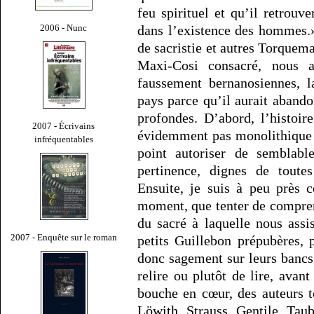
feu spirituel et qu’il retrouve
2006 - Nunc
dans l’existence des hommes.»
de sacristie et autres Torquema
Maxi-Cosi consacré, nous 
faussement bernanosiennes, l
pays parce qu’il aurait abando
profondes. D’abord, l’histoir
2007 - Écrivains
évidemment pas monolithique
infréquentables
point autoriser de semblabl
pertinence, dignes de toutes
Ensuite, je suis à peu près 
moment, que tenter de compren
du sacré à laquelle nous assi
2007 - Enquête sur le roman
petits Guillebon prépubères,
donc sagement sur leurs bancs 
relire ou plutôt de lire, avan
bouche en cœur, des auteurs 
Löwith, Strauss, Gentile, Ta