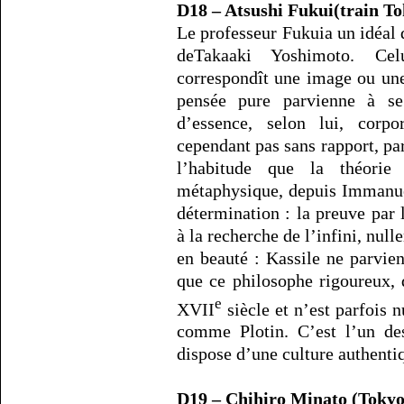
D18 – Atsushi Fukui(train T
Le professeur Fukuia un idéal d
deTakaaki Yoshimoto. Cel
correspondît une image ou une
pensée pure parvienne à se
d’essence, selon lui, corpo
cependant pas sans rapport, p
l’habitude que la théorie
métaphysique, depuis Immanue
détermination : la preuve par
à la recherche de l’infini, nulle
en beauté : Kassile ne parvie
que ce philosophe rigoureux,
e
XVII
siècle et n’est parfois 
comme Plotin. C’est l’un des
dispose d’une culture authent
D19 – Chihiro Minato (Tokyo