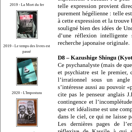
2019 - La Mort du fer
telle expression provient dir
purement hégélienne : telle est
à cette expression et la trouve
souligné bien des idées de Un
d’une réflexion intelligente
recherche japonaise originale.
2019 - Le temps des livres est
passé
D8 – Kazushige Shingu (Kyo
Ce psychanalyste (mais de quel
et psychiatre est le premier,
l’irrationnel sous un angle
s’intéresse aussi au pouvoir «
2020 - L'Impostura
cite pas le penseur anglais J
contingence et l’incomplétud
que cet idéalisme est une comp
dans le ciel, ce qui ne laisse 
Les dernières pages de l’e
réflexive de Kassile à qui 