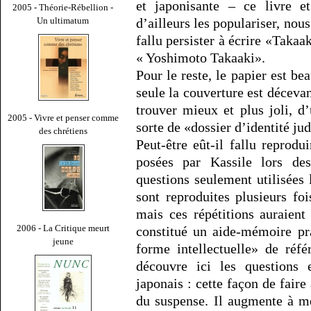
et japonisante – ce livre 
2005 - Théorie-Rébellion -
Un ultimatum
d’ailleurs les populariser, nous
fallu persister à écrire «Takaa
« Yoshimoto Takaaki».
Pour le reste, le papier est bea
seule la couverture est décevan
trouver mieux et plus joli, d
2005 - Vivre et penser comme
sorte de «dossier d’identité ju
des chrétiens
Peut-être eût-il fallu reprodui
posées par Kassile lors des
questions seulement utilisées 
sont reproduites plusieurs fo
mais ces répétitions auraient
2006 - La Critique meurt
constitué un aide-mémoire pra
jeune
forme intellectuelle» de réfé
découvre ici les questions
japonais : cette façon de faire 
du suspense. Il augmente à m