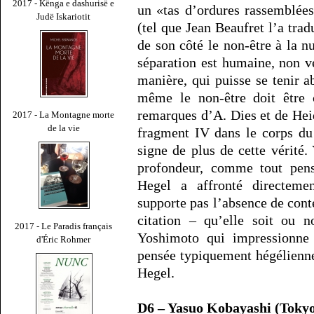
2017 - Kënga e dashurisë e
un «tas d’ordures rassemblée
Judë Iskariotit
(tel que Jean Beaufret l’a tra
de son côté le non-être à la nu
séparation est humaine, non v
manière, qui puisse se tenir ab
même le non-être doit être
remarques d’A. Dies et de Heid
2017 - La Montagne morte
de la vie
fragment IV dans le corps du
signe de plus de cette vérité.
profondeur, comme tout pens
Hegel a affronté directemen
supporte pas l’absence de cont
citation – qu’elle soit ou n
2017 - Le Paradis français
Yoshimoto qui impressionne t
d'Éric Rohmer
pensée typiquement hégélienne
Hegel.
D6 – Yasuo Kobayashi (Toky