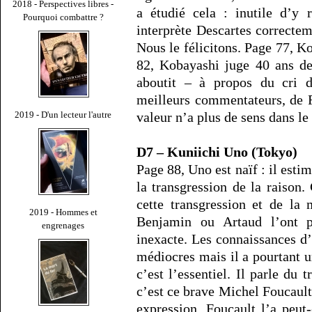
2018 - Perspectives libres -
a étudié cela : inutile d’y 
Pourquoi combattre ?
interprète Descartes correcte
Nous le félicitons. Page 77, K
82, Kobayashi juge 40 ans de
aboutit – à propos du cri 
meilleurs commentateurs, de 
2019 - D'un lecteur l'autre
valeur n’a plus de sens dans le
D7 – Kuniichi Uno (Tokyo)
Page 88, Uno est naïf : il esti
la transgression de la raison.
cette transgression et de la 
2019 - Hommes et
Benjamin ou Artaud l’ont pe
engrenages
inexacte. Les connaissances d’
médiocres mais il a pourtant 
c’est l’essentiel. Il parle du t
c’est ce brave Michel Foucault 
expression. Foucault l’a peu