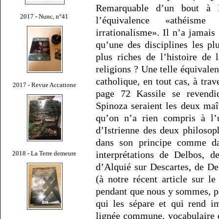
Remarquable d’un bout à l
2017 - Nunc, n°41
l’équivalence «athéisme
irrationalisme». Il n’a jamais
qu’une des disciplines les pl
plus riches de l’histoire de 
religions ? Une telle équivalen
catholique, en tout cas, à trav
2017 - Revue Accattone
page 72 Kassile se revendi
Spinoza seraient les deux maît
qu’on n’a rien compris à l’u
d’Istrienne des deux philosoph
dans son principe comme da
interprétations de Delbos, d
2018 - La Terre demeure
d’Alquié sur Descartes, de D
(à notre récent article sur 
pendant que nous y sommes, par
qui les sépare et qui rend i
lignée commune, vocabulaire 