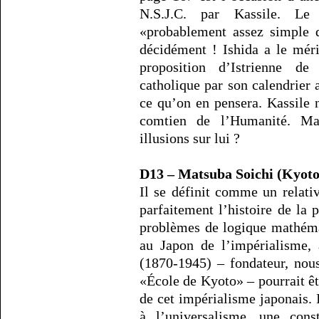
N.S.J.C. par Kassile. Le
«probablement assez simple d
décidément ! Ishida a le méri
proposition d’Istrienne de
catholique par son calendrier 
ce qu’on en pensera. Kassile n
comtien de l’Humanité. Mai
illusions sur lui ?
D13 – Matsuba Soichi (Kyoto
Il se définit comme un relativi
parfaitement l’histoire de la 
problèmes de logique mathéma
au Japon de l’impérialisme, 
(1870-1945) – fondateur, nou
«École de Kyoto» – pourrait êt
de cet impérialisme japonais. 
à l’universalisme, une const