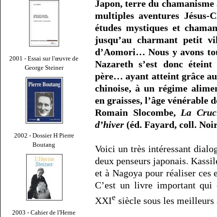
Japon, terre du chamanisme a
multiples aventures Jésus-C
études mystiques et chaman
jusqu’au charmant petit vi
d’Aomori… Nous y avons tou
2001 - Essai sur l'œuvre de
Nazareth s’est donc éteint 
George Steiner
père… ayant atteint grâce au
chinoise, à un régime alime
en graisses, l’âge vénérable d
Romain Slocombe,
La Cruc
d’hiver
(éd. Fayard, coll. Noir
2002 - Dossier H Pierre
Boutang
Voici un très intéressant dial
deux penseurs japonais. Kassil
et à Nagoya pour réaliser ces e
C’est un livre important qui
e
XXI
siècle sous les meilleurs 
2003 - Cahier de l'Herne