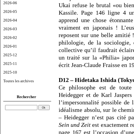
2026-06
Ukai refuse le brutal «ou bie
Kassile. Page 146 ligne 4 u
2026-05
apprend une chose étonnante
2026-04
vraiment en japonais ! L’eus
2026-03
reposent sur une belle amitié 
2026-02
philologie, de la sociologie,
2026-01
collective qu’il faudrait éclair
2025-12
un traité sur la «Philia» jap
2025-11
écrit Jean-Claude Fraisse en 1
2025-10
D12 – Hidetaka Ishida (Toky
Toutes les archives
Ce philosophe est de toute
Heidegger et de Karl Jaspers 
Rechercher
l’impersonnalité possible de l
idéalisme absolu, sur le chem
– Heidegger n’est pas cité p
Sein und Zeit
est exactement re
page 167 est l’occasion d’une