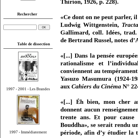
Thirion, 1926, p. 228).
Rechercher
«Ce dont on ne peut parler, il
Ludwig Wittgenstein,
Tracta
Gallimard, coll. Idées, trad
de Bertrand Russel, notes d’A
Table de dissection
«[...] Dans la pensée européen
rationalisme et l’individu
conviennent au tempérament j
Yasuzo Masumura (1924-198
aux
Cahiers du Cinéma
N° 224
1997 - 2001 - Les Brandes
«[...] Éh bien, mon cher a
donnent aucun renseignement
trente ans. Et pour cause 
Bouddha», se serait rendu un
période, afin d’y étudier la
1997 - Immédiatement