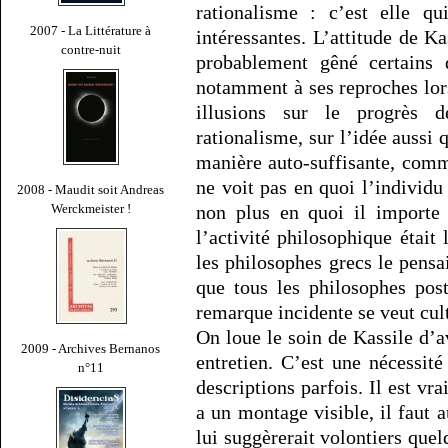
rationalisme : c’est elle q
2007 - La Littérature à
intéressantes. L’attitude de Ka
contre-nuit
probablement gêné certains 
notamment à ses reproches lors
illusions sur le progrès d
rationalisme, sur l’idée aussi 
manière auto-suffisante, comm
ne voit pas en quoi l’individu
2008 - Maudit soit Andreas
Werckmeister !
non plus en quoi il importe 
l’activité philosophique étai
les philosophes grecs le pensa
que tous les philosophes post
remarque incidente se veut cultu
On loue le soin de Kassile d’a
2009 - Archives Bernanos
entretien. C’est une nécessité 
n°11
descriptions parfois. Il est vra
a un montage visible, il faut 
lui suggèrerait volontiers quel