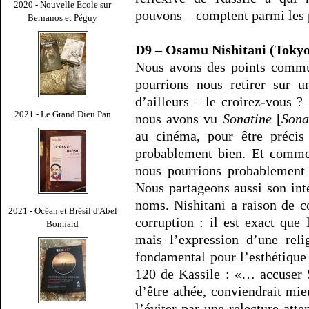
2020 - Nouvelle École sur
pouvons – comptent parmi les p
Bernanos et Péguy
D9 – Osamu Nishitani (Tokyo
Nous avons des points commu
pourrions nous retirer sur 
d’ailleurs – le croirez-vous ?
2021 - Le Grand Dieu Pan
nous avons vu
Sonatine
[
Sona
au cinéma, pour être précis
probablement bien. Et comme l
nous pourrions probablement 
Nous partageons aussi son inté
noms. Nishitani a raison de c
2021 - Océan et Brésil d'Abel
corruption : il est exact que 
Bonnard
mais l’expression d’une reli
fondamental pour l’esthétique
120 de Kassile : «… accuser 
d’être athée, conviendrait mi
l’éviter par une relecture atte