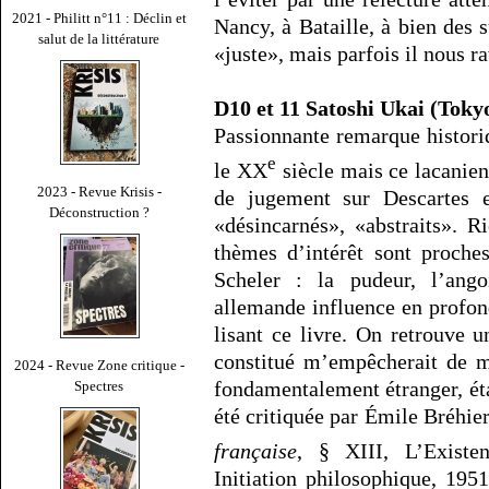
2021 - Philitt n°11 : Déclin et
Nancy, à Bataille, à bien des 
salut de la littérature
«juste», mais parfois il nous r
D10 et 11 Satoshi Ukai (Toky
Passionnante remarque historiq
e
le XX
siècle mais ce lacanien
2023 - Revue Krisis -
de jugement sur Descartes e
Déconstruction ?
«désincarnés», «abstraits». R
thèmes d’intérêt sont proch
Scheler : la pudeur, l’ang
allemande influence en profon
lisant ce livre. On retrouve u
constitué m’empêcherait de m
2024 - Revue Zone critique -
fondamentalement étranger, étan
Spectres
été critiquée par Émile Bréhie
française
, § XIII, L’Existen
Initiation philosophique, 195