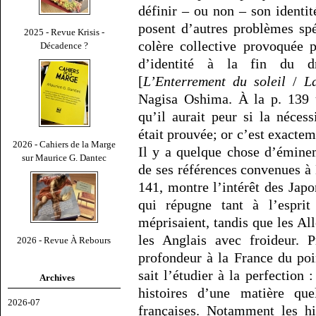
définir – ou non – son identité
posent d’autres problèmes sp
2025 - Revue Krisis -
colère collective provoquée p
Décadence ?
d’identité à la fin du d
[
L’Enterrement du soleil
/
L
Nagisa Oshima. À la p. 139 
qu’il aurait peur si la nécess
était prouvée; or c’est exactem
2026 - Cahiers de la Marge
Il y a quelque chose d’émine
sur Maurice G. Dantec
de ses références convenues à 
141, montre l’intérêt des Japo
qui répugne tant à l’esprit
méprisaient, tandis que les Al
les Anglais avec froideur. 
2026 - Revue À Rebours
profondeur à la France du po
sait l’étudier à la perfection 
Archives
histoires d’une matière que
2026-07
françaises. Notamment les hi