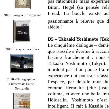
pas rationnelle mais expérim
Biran, Hegel (sa pensée reli
Freud. La boucle existe au
2016 - Pasqyra e te rrefyemit
passionnante à relever que 
siècle !
D5 – Takaaki Yoshimoto (Tok
Le cinquième dialogue – demi-d
2016 - Perspectives libres
que Kassile s’évertue à raccom
fascine franchement : nous 
Takaaki Yoshimoto (Tokyo). S
mordent pas d’un pouce l’altéri
expérience qui pourrait s’ass
2016 - Photographies :
l’espace, par delà-le mur d
Lumières de Haute-
comme Héraclite (cité just
Normandie
volume, et avec une belle intu
Hölderlin. Yoshimoto n’est
intelligent. Il fait à Kassile 