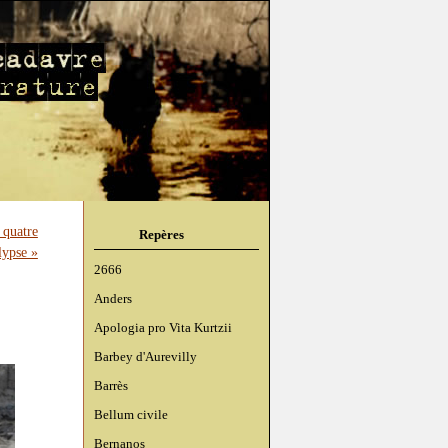
 quatre
Repères
lypse »
2666
Anders
Apologia pro Vita Kurtzii
Barbey d'Aurevilly
Barrès
Bellum civile
Bernanos