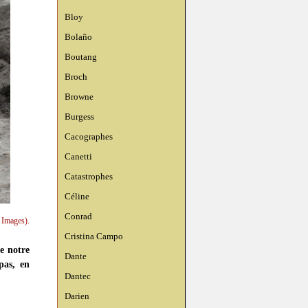
Bloy
Bolaño
Boutang
Broch
Browne
Burgess
Cacographes
Canetti
Catastrophes
Céline
Conrad
 Images).
Cristina Campo
e notre
Dante
pas, en
Dantec
Darien