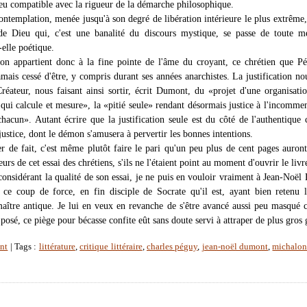
 peu compatible avec la rigueur de la démarche philosophique.
ontemplation, menée jusqu'à son degré de libération intérieure le plus extrême,
de Dieu qui, c'est une banalité du discours mystique, se passe de toute m
t-elle poétique.
tion appartient donc à la fine pointe de l'âme du croyant, ce chrétien que P
mais cessé d'être, y compris durant ses années anarchistes. La justification no
réateur, nous faisant ainsi sortir, écrit Dumont, du «projet d'une organisatio
 qui calcule et mesure», la «pitié seule» rendant désormais justice à l'incomme
chacun». Autant écrire que la justification seule est du côté de l'authentique 
justice, dont le démon s'amusera à pervertir les bonnes intentions.
er de fait, c'est même plutôt faire le pari qu'un peu plus de cent pages auront
teurs de cet essai des chrétiens, s'ils ne l'étaient point au moment d'ouvrir le livr
considérant la qualité de son essai, je ne puis en vouloir vraiment à Jean-Noë
é ce coup de force, en fin disciple de Socrate qu'il est, ayant bien retenu 
maître antique. Je lui en veux en revanche de s'être avancé aussi peu masqué c
posé, ce piège pour bécasse confite eût sans doute servi à attraper de plus gros 
nt
| Tags :
littérature
,
critique littéraire
,
charles péguy
,
jean-noël dumont
,
michalo