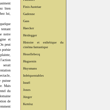
uasiment
Finis Austriae
ez bien
hez lui,
Gadenne
Gass
 quelque
Haecker
 tentant
se notre
Heidegger
gine et
Histoire et esthétique du
«On peut
cinéma fantastique
n poésie
Houellebecq
plainte,
l'action
Huguenin
 serait
Huysmans
ntation
ectacle,
Infréquentables
e puisse
Israël
re. Mais
Jones
entel du
 domaine
Jünger
otion de
Kertész
inemment