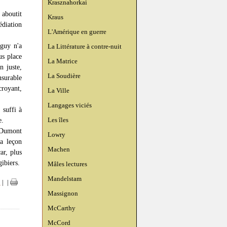
Krasznahorkai
 aboutit
Kraus
édiation
L'Amérique en guerre
éguy n'a
La Littérature à contre-nuit
us place
La Matrice
n juste,
La Soudière
nsurable
croyant,
La Ville
Langages viciés
 suffi à
Les îles
e.
l Dumont
Lowry
la leçon
Machen
ar, plus
gibiers.
Mâles lectures
Mandelstam
n
|
|
Massignon
McCarthy
McCord