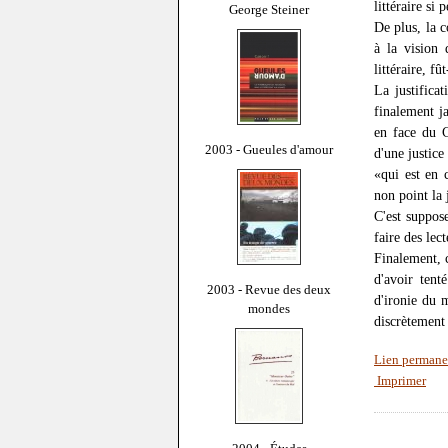
littéraire si
George Steiner
De plus, la c
à la vision 
littéraire, fû
La justifica
finalement ja
en face du C
2003 - Gueules d'amour
d'une justice
«qui est en 
non point la 
C'est suppos
faire des lec
Finalement, 
d'avoir tent
2003 - Revue des deux
d'ironie du 
mondes
discrètement 
Lien permane
Imprimer