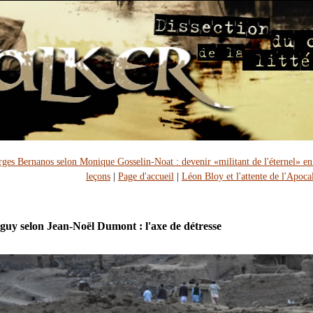
ges Bernanos selon Monique Gosselin-Noat : devenir «militant de l'éternel» en
leçons
|
Page d'accueil
|
Léon Bloy et l'attente de l'Apoca
guy selon Jean-Noël Dumont : l'axe de détresse