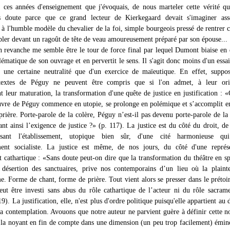
t ces années d'enseignement que j'évoquais, de nous marteler cette vérité q
ns doute parce que ce grand lecteur de Kierkegaard devait s'imaginer ass
 à l'humble modèle du chevalier de la foi, simple bourgeois pressé de rentrer c
abler devant un ragoût de tête de veau amoureusement préparé par son épouse...
n revanche me semble être le tour de force final par lequel Dumont biaise en
lématique de son ouvrage et en pervertit le sens. Il s'agit donc moins d'un essai
 une certaine neutralité que d'un exercice de maïeutique. En effet, suppo
 textes de Péguy ne peuvent être compris que si l'on admet, à leur ori
 leur maturation, la transformation d'une quête de justice en justification : 
uvre de Péguy commence en utopie, se prolonge en polémique et s’accomplit e
rière. Porte-parole de la colère, Péguy n’est-il pas devenu porte-parole de la 
nt ainsi l’exigence de justice ?» (p. 117). La justice est du côté du droit, de 
isant l'établissement, utopique bien sûr, d'une cité harmonieuse qui
ment socialiste. La justice est même, de nos jours, du côté d'une représe
 cathartique : «Sans doute peut-on dire que la transformation du théâtre en sp
 désertion des sanctuaires, prive nos contemporains d’un lieu où la plaint
e. Forme de chant, forme de prière. Tout vient alors se presser dans le prétoi
eut être investi sans abus du rôle cathartique de l’acteur ni du rôle sacram
19). La justification, elle, n'est plus d'ordre politique puisqu'elle appartient au
la contemplation. Avouons que notre auteur ne parvient guère à définir cette n
n, la noyant en fin de compte dans une dimension (un peu trop facilement) ém