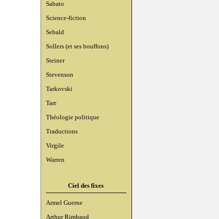
Sabato
Science-fiction
Sebald
Sollers (et ses bouffons)
Steiner
Stevenson
Tarkovski
Tarr
Théologie politique
Traductions
Virgile
Warren
Ciel des fixes
Armel Guerne
Arthur Rimbaud