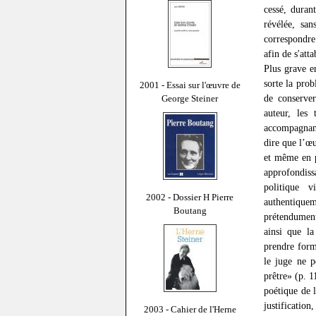
cessé, duran
révélée, sa
correspondre
afin de s'att
Plus grave e
sorte la prob
2001 - Essai sur l'œuvre de
de conserver
George Steiner
auteur, les
accompagnant
dire que l’œ
et même en p
approfondissa
politique v
2002 - Dossier H Pierre
authentique
Boutang
prétendument
ainsi que la
prendre form
le juge ne p
prêtre» (p. 1
poétique de 
justificatio
2003 - Cahier de l'Herne