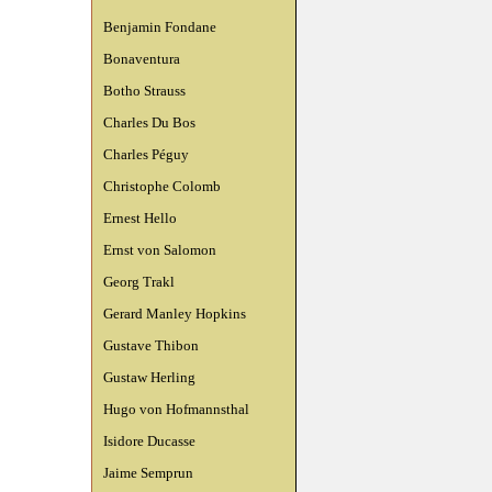
Benjamin Fondane
Bonaventura
Botho Strauss
Charles Du Bos
Charles Péguy
Christophe Colomb
Ernest Hello
Ernst von Salomon
Georg Trakl
Gerard Manley Hopkins
Gustave Thibon
Gustaw Herling
Hugo von Hofmannsthal
Isidore Ducasse
Jaime Semprun