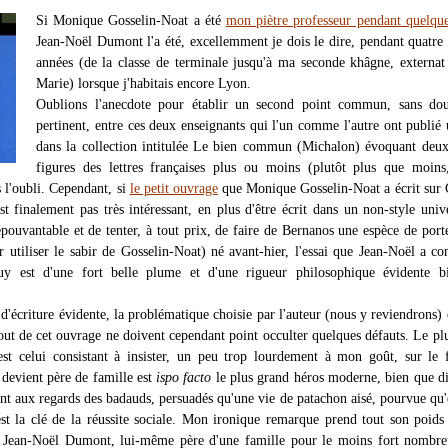
Si Monique Gosselin-Noat a été
mon piètre professeur pendant quelqu
Jean-Noël Dumont l'a été, excellemment je dois le dire, pendant quatre
années (de la classe de terminale jusqu'à ma seconde khâgne, externat
Marie) lorsque j'habitais encore Lyon.
Oublions l'anecdote pour établir un second point commun, sans dou
pertinent, entre ces deux enseignants qui l'un comme l'autre ont publié 
dans la collection intitulée Le bien commun (Michalon) évoquant deu
figures des lettres françaises plus ou moins (plutôt plus que moins
 l'oubli. Cependant, si
le petit ouvrage
que Monique Gosselin-Noat a écrit sur
t finalement pas très intéressant, en plus d'être écrit dans un non-style unive
pouvantable et de tenter, à tout prix, de faire de Bernanos une espèce de port
r utiliser le sabir de Gosselin-Noat) né avant-hier, l'essai que Jean-Noël a co
uy est d'une fort belle plume et d'une rigueur philosophique évidente b
 d'écriture évidente, la problématique choisie par l'auteur (nous y reviendrons) 
out de cet ouvrage ne doivent cependant point occulter quelques défauts. Le plu
est celui consistant à insister, un peu trop lourdement à mon goût, sur le 
devient père de famille est
ispo facto
le plus grand héros moderne, bien que d
nt aux regards des badauds, persuadés qu'une vie de patachon aisé, pourvue qu'e
est la clé de la réussite sociale. Mon ironique remarque prend tout son poids
e Jean-Noël Dumont, lui-même père d'une famille pour le moins fort nombre