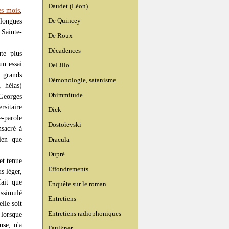
Daudet (Léon)
es mois
,
De Quincey
 longues
 Sainte-
De Roux
Décadences
te plus
un essai
DeLillo
x grands
Démonologie, satanisme
, hélas)
Dhimmitude
 Georges
rsitaire
Dick
e-parole
Dostoïevski
nsacré à
ien que
Dracula
Dupré
et tenue
Effondrements
s léger,
fait que
Enquête sur le roman
issimulé
Entretiens
lle soit
Entretiens radiophoniques
 lorsque
use, n'a
Faulkner