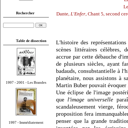
Le
Rechercher
Dante,
L'Enfer
, Chant 5, second ce
Table de dissection
L'histoire des représentations
scènes littéraires célèbres,
accrue par cette débauche d'i
de plusieurs siècles, ayant fa
badauds, consubstantielle à l'h
planétaire, nous assistons à 
1997 - 2001 - Les Brandes
Martin Buber pouvait évoquer l
Une éclipse de l'image postér
que
l'image universelle
paraî
scandaleusement vierge, féro
proposition fera immanquableme
penser que la grande traditio
1997 - Immédiatement