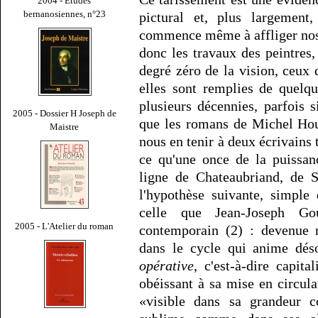
2004 - Études
bernanosiennes, n°23
pictural et, plus largement,
commence même à affliger nos
donc les travaux des peintres, 
degré zéro de la vision, ceux 
elles sont remplies de quelqu
plusieurs décennies, parfois s
2005 - Dossier H Joseph de
que les romans de Michel Hou
Maistre
nous en tenir à deux écrivains
ce qu'une once de la puissan
ligne de Chateaubriand, de
l'hypothèse suivante, simple 
celle que Jean-Joseph Go
2005 - L'Atelier du roman
contemporain (2) : devenue m
dans le cycle qui anime déso
opérative
, c'est-à-dire capit
obéissant à sa mise en circulat
«visible dans sa grandeur 