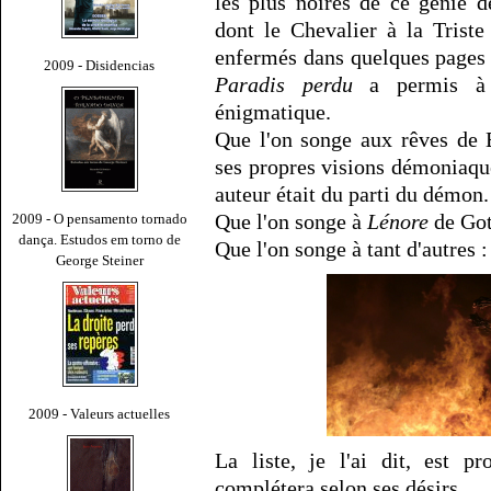
les plus noires de ce génie 
dont le Chevalier à la Trist
enfermés dans quelques pages 
2009 - Disidencias
Paradis perdu
a permis à S
énigmatique.
Que l'on songe aux rêves de B
ses propres visions démoniaque
auteur était du parti du démon.
Que l'on songe à
Lénore
de Got
2009 - O pensamento tornado
dança. Estudos em torno de
Que l'on songe à tant d'autres 
George Steiner
2009 - Valeurs actuelles
La liste, je l'ai dit, est p
complétera selon ses désirs.