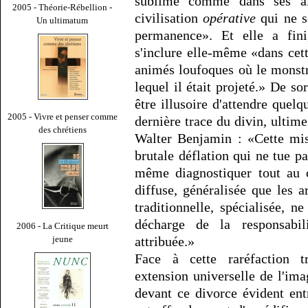
sublime comme dans ses ali
2005 - Théorie-Rébellion -
civilisation
opérative
qui ne s
Un ultimatum
permanence». Et elle a fin
s'inclure elle-même «dans cet
animés loufoques où le monstr
lequel il était projeté.» De so
être illusoire d'attendre que
2005 - Vivre et penser comme
dernière trace du divin, ultime
des chrétiens
Walter Benjamin : «Cette miss
brutale déflation qui ne tue pa
même diagnostiquer tout au 
diffuse, généralisée que les a
traditionnelle, spécialisée, n
décharge de la responsabil
2006 - La Critique meurt
jeune
attribuée.»
Face à cette raréfaction t
extension universelle de l'im
devant ce divorce évident entr