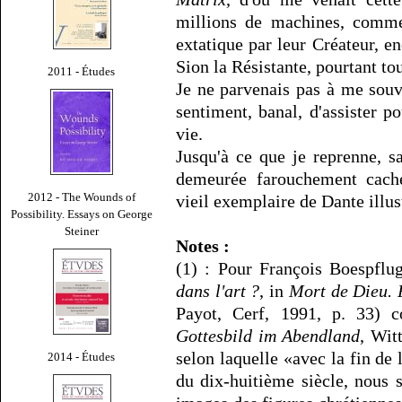
millions de machines, comme
extatique par leur Créateur, en
Sion la Résistante, pourtant t
2011 - Études
Je ne parvenais pas à me souv
sentiment, banal, d'assister p
vie.
Jusqu'à ce que je reprenne, 
demeurée farouchement caché
2012 - The Wounds of
vieil exemplaire de Dante illu
Possibility. Essays on George
Steiner
Notes :
(1) : Pour François Boespflu
dans l'art ?
, in
Mort de Dieu. F
Payot, Cerf, 1991, p. 33) 
Gottesbild im Abendland
, Wit
selon laquelle «avec la fin de 
2014 - Études
du dix-huitième siècle, nous 