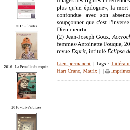
images des figures chrétiennes 
plus qu'un épilogue», la mort 
confondue avec son absenc
soupçonner que c'est l'inverse
2015 - Études
Dieu meurt».
(2) Jean-Joseph Goux,
Accroch
femmes/Antoinette Fouque, 200
revue
Esprit
, intitulé
Éclipse d
Lien permanent
| Tags :
Littératu
2016 - La Femelle du requin
Hart Crane
,
Matrix
|
|
Imprime
2016 - Livr'arbitres