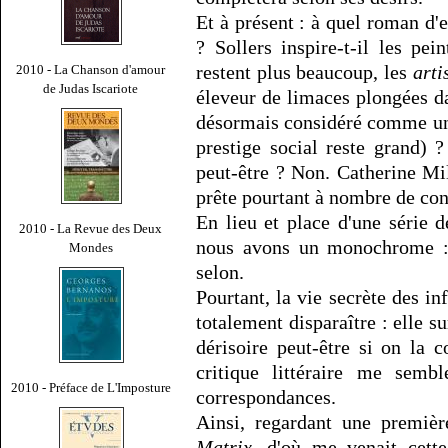
Et à présent : à quel roman d
? Sollers inspire-t-il les pei
restent plus beaucoup, les
arti
2010 - La Chanson d'amour
de Judas Iscariote
éleveur de limaces plongées d
désormais considéré comme un ar
prestige social reste grand)
peut-être ? Non. Catherine Mil
prête pourtant à nombre de con
En lieu et place d'une série
2010 - La Revue des Deux
nous avons un monochrome : g
Mondes
selon.
Pourtant, la vie secrète des i
totalement disparaître : elle s
dérisoire peut-être si on la 
critique littéraire me sembl
2010 - Préface de L'Imposture
correspondances.
Ainsi, regardant une premièr
Matrix
, d'où me venait cett