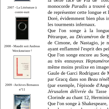
la belle face de Pia de' To
monocorde
Paradis
a trouvé q
2007 - La Littérature à
de représenter cette longue et
contre-nuit
Doré, évidemment bien plus ins
les tourments infernaux.
Que l'on songe à la longu
Pétrarque, au
Décaméron
de B
de Cimone, de Nastagio, je n
2008 - Maudit soit Andreas
ayant enflammé l'esprit des pei
Werckmeister !
Que l'on songe encore au
Song
au très ennuyeux
Heptaméro
même moins prolixe en images
Gaule de Garci Rodriguez de 
par Gracq dans son
Beau téné
(par exemple, l'épisode d'Angé
2009 - Archives Bernanos
n°11
Jérusalem délivrée
du Tasse (
Clorinde au chant 12, Herminie
Que l'on songe à Shakespeare, 