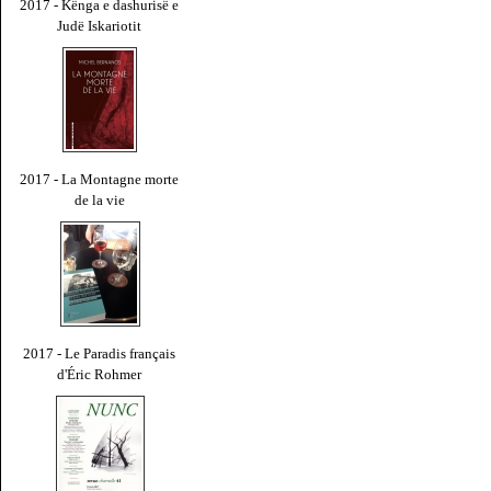
2017 - Kënga e dashurisë e
Judë Iskariotit
2017 - La Montagne morte
de la vie
2017 - Le Paradis français
d'Éric Rohmer