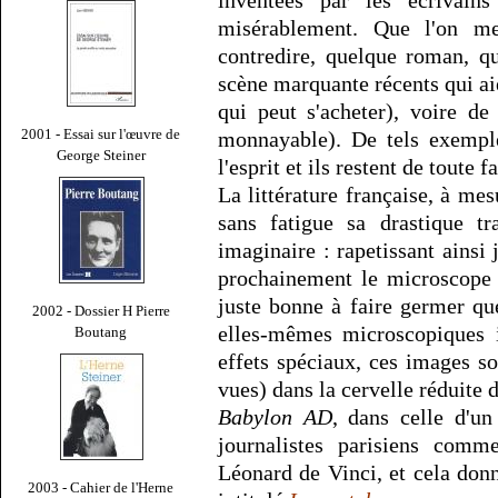
inventées par les écrivains
misérablement. Que l'on me
contredire, quelque roman, q
scène marquante récents qui ai
qui peut s'acheter), voire d
2001 - Essai sur l'œuvre de
monnayable). De tels exempl
George Steiner
l'esprit et ils restent de tout
La littérature française, à me
sans fatigue sa drastique tr
imaginaire : rapetissant ainsi 
prochainement le microscope à
juste bonne à faire germer que
2002 - Dossier H Pierre
elles-mêmes microscopiques i
Boutang
effets spéciaux, ces images so
vues) dans la cervelle réduite 
Babylon AD
, dans celle d'un
journalistes parisiens comm
Léonard de Vinci, et cela donn
2003 - Cahier de l'Herne