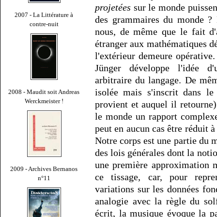
projetées
sur le monde puissent
2007 - La Littérature à
des grammaires du monde ? N
contre-nuit
nous, de même que le fait d'
étranger aux mathématiques déc
l'extérieur demeure opérative
Jünger développe l'idée d'
arbitraire du langage. De mêm
isolée mais s'inscrit dans l
2008 - Maudit soit Andreas
Werckmeister !
provient et auquel il retourne)
le monde un rapport complexe
peut en aucun cas être réduit à
Notre corps est une partie du 
des lois générales dont la noti
une première approximation m
2009 - Archives Bernanos
ce tissage, car, pour repr
n°11
variations sur les données fon
analogie avec la règle du sol
écrit, la musique évoque la pa