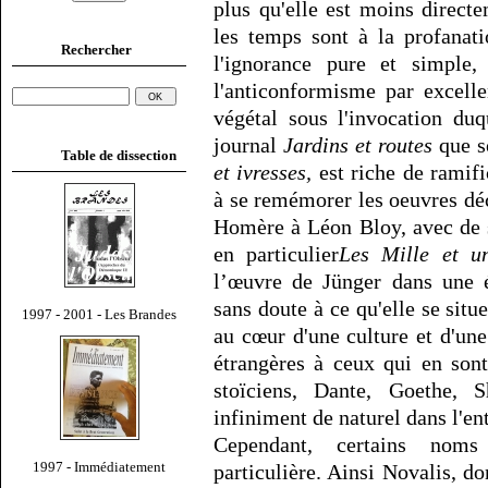
plus qu'elle est moins directe
les temps sont à la profanatio
Rechercher
l'ignorance pure et simple, 
l'anticonformisme par excell
végétal sous l'invocation du
journal
Jardins et routes
que s
Table de dissection
et ivresses,
est riche de ramific
à se remémorer les oeuvres déc
Homère à Léon Bloy, avec de si
en particulier
Les Mille et un
l’œuvre de Jünger dans une é
sans doute à ce qu'elle se situ
1997 - 2001 - Les Brandes
au cœur d'une culture et d'une
étrangères à ceux qui en sont 
stoïciens, Dante, Goethe, S
infiniment de naturel dans l'en
Cependant, certains noms
1997 - Immédiatement
particulière. Ainsi Novalis, do