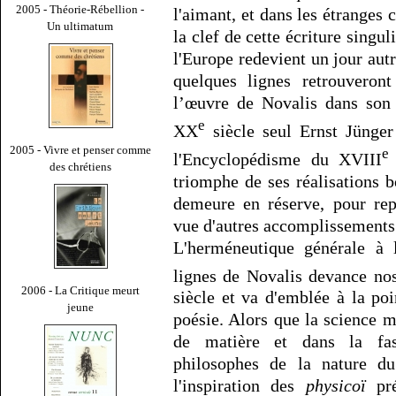
2005 - Théorie-Rébellion -
l'aimant, et dans les étranges 
Un ultimatum
la clef de cette écriture singul
l'Europe redevient un jour aut
quelques lignes retrouveront
l’œuvre de Novalis dans son 
e
XX
siècle seul Ernst Jünger
2005 - Vivre et penser comme
e
l'Encyclopédisme du XVIII
des chrétiens
triomphe de ses réalisations b
demeure en réserve, pour rep
vue d'autres accomplissements
L'herméneutique générale à 
lignes de Novalis devance no
2006 - La Critique meurt
siècle et va d'emblée à la po
jeune
poésie. Alors que la science m
de matière et dans la fas
philosophes de la nature d
l'inspiration des
physicoï
pré