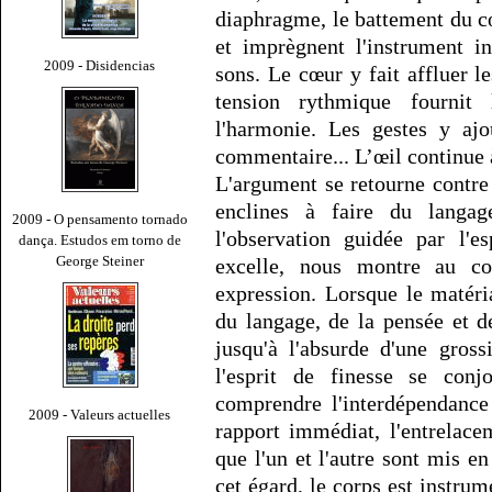
diaphragme, le battement du cœ
et imprègnent l'instrument i
2009 - Disidencias
sons. Le cœur y fait affluer l
tension rythmique fournit 
l'harmonie. Les gestes y ajo
commentaire... L’œil continue à 
L'argument se retourne contre 
enclines à faire du langa
2009 - O pensamento tornado
l'observation guidée par l'e
dança. Estudos em torno de
George Steiner
excelle, nous montre au co
expression. Lorsque le matéri
du langage, de la pensée et de
jusqu'à l'absurde d'une gross
l'esprit de finesse se conj
comprendre l'interdépendance
2009 - Valeurs actuelles
rapport immédiat, l'entrelace
que l'un et l'autre sont mis en
cet égard, le corps est instrume