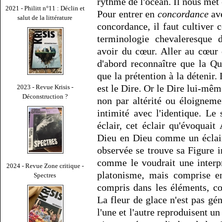
rythme de l'océan. Il nous met
2021 - Philitt n°11 : Déclin et
Pour entrer en
concordance
ave
salut de la littérature
concordance, il faut cultiver c
terminologie chevaleresque d
avoir du cœur. Aller au cœur
d'abord reconnaître que la Qu
que la prétention à la détenir.
est le Dire. Or le Dire lui-même
2023 - Revue Krisis -
Déconstruction ?
non par altérité ou éloignem
intimité avec l'identique. Le
éclair, cet éclair qu'évoquait 
Dieu en Dieu comme un éclair
observée se trouve sa Figure 
comme le voudrait une interp
2024 - Revue Zone critique -
platonisme, mais comprise en
Spectres
compris dans les éléments, c
La fleur de glace n'est pas gé
l'une et l'autre reproduisent un