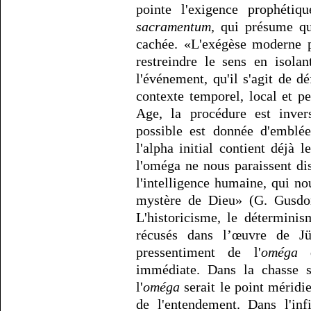
pointe l'exigence prophétiq
sacramentum,
qui présume que
cachée. «L'exégèse moderne p
restreindre le sens en isolan
l'événement, qu'il s'agit de d
contexte temporel, local et p
Age, la procédure est invers
possible est donnée d'emblé
l'alpha initial contient déjà 
l'oméga ne nous paraissent dis
l'intelligence humaine, qui n
mystère de Dieu» (G. Gusd
L'historicisme, le déterminis
récusés dans l’œuvre de Jün
pressentiment de l'
oméga
qu
immédiate. Dans la chasse su
l'
oméga
serait le point méridi
de l'entendement. Dans l'i