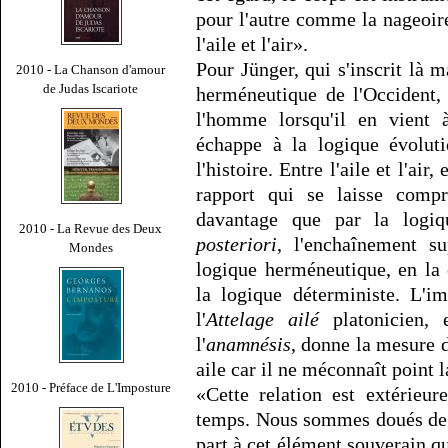
pour l'autre comme la nageoire 
l'aile et l'air».
Pour Jünger, qui s'inscrit là 
2010 - La Chanson d'amour
de Judas Iscariote
herméneutique de l'Occident, 
l'homme lorsqu'il en vient 
échappe à la logique évoluti
l'histoire. Entre l'aile et l'air
rapport qui se laisse compr
davantage que par la logiq
2010 - La Revue des Deux
posteriori
, l'enchaînement s
Mondes
logique herméneutique, en la 
la logique déterministe. L'im
l'
Attelage ailé
platonicien, e
l'
anamnésis
, donne la mesure d
aile car il ne méconnaît point l
2010 - Préface de L'Imposture
«Cette relation est extérieur
temps. Nous sommes doués de l
part à cet élément souverain qu