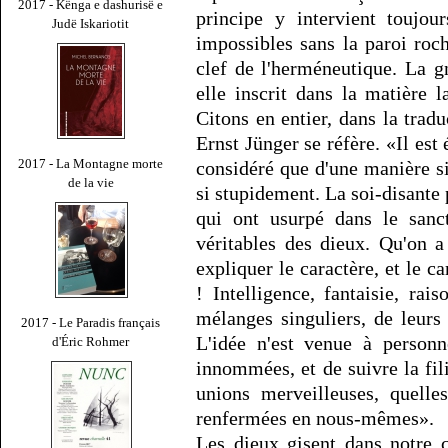
2017 - Kënga e dashurisë e
principe y intervient toujou
Judë Iskariotit
impossibles sans la paroi roch
clef de l'herméneutique. La 
elle inscrit dans la matière 
Citons en entier, dans la trad
Ernst Jünger se réfère. «Il est
2017 - La Montagne morte
considéré que d'une manière si 
de la vie
si stupidement. La soi-disante 
qui ont usurpé dans le sanc
véritables des dieux. Qu'on 
expliquer le caractère, et le c
! Intelligence, fantaisie, rai
mélanges singuliers, de leurs
2017 - Le Paradis français
L'idée n'est venue à personn
d'Éric Rohmer
innommées, et de suivre la fili
unions merveilleuses, quelle
renfermées en nous-mêmes».
Les dieux gisent dans notre 