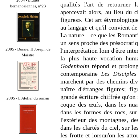
2004 - Études
qualités l'art de retourner
bernanosiennes, n°23
apercevait alors, au lieu du c
figures». Cet art étymologique,
au langage et qu'il convient de
La nature – ce que les Roman
un sens proche des présocrati
2005 - Dossier H Joseph de
l'interprétation loin d'être i
Maistre
la plus haute vocation hum
Godenholm
répond et prolonge
contemporaine
Les Disciples
marchent par des chemins dive
naître d'étranges figures; fi
grande écriture chiffrée qu'on r
2005 - L'Atelier du roman
coque des œufs, dans les nuag
dans les formes des rocs, sur 
l'extérieur des montagnes, d
dans les clartés du ciel, sur l
les frotte et lorsqu'on les att