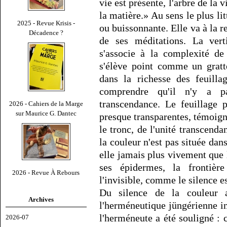
vie est présente, l'arbre de la v
la matière.» Au sens le plus li
2025 - Revue Krisis -
ou buissonnante. Elle va à la r
Décadence ?
de ses méditations. La verti
s'associe à la complexité de
s'élève point comme un gratt
dans la richesse des feuilla
comprendre qu'il n'y a pa
transcendance. Le feuillage p
2026 - Cahiers de la Marge
sur Maurice G. Dantec
presque transparentes, témoig
le tronc, de l'unité transcend
la couleur n'est pas située dan
elle jamais plus vivement que l
ses épidermes, la frontière
2026 - Revue À Rebours
l'invisible, comme le silence es
Du silence de la couleur 
Archives
l'herméneutique jüngérienne i
l'herméneute a été souligné : 
2026-07