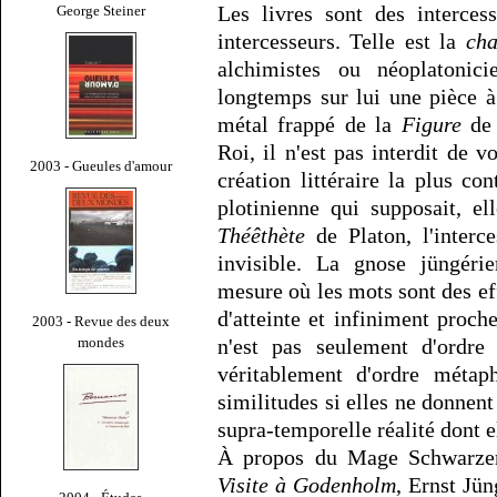
Les livres sont des interces
George Steiner
intercesseurs. Telle est la
cha
alchimistes ou néoplatonic
longtemps sur lui une pièce à
métal frappé de la
Figure
de 
Roi, il n'est pas interdit de v
2003 - Gueules d'amour
création littéraire la plus co
plotinienne qui supposait, e
Théêthète
de Platon, l'interce
invisible. La gnose jüngér
mesure où les mots sont des eff
d'atteinte et infiniment proch
2003 - Revue des deux
mondes
n'est pas seulement d'ordre 
véritablement d'ordre métap
similitudes si elles ne donnent 
supra-temporelle réalité dont 
À propos du Mage Schwarze
Visite à Godenholm
, Ernst Jün