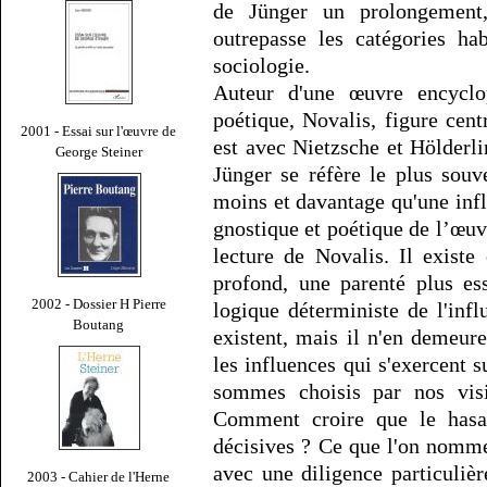
de Jünger un prolongemen
outrepasse les catégories ha
sociologie.
Auteur d'une œuvre encyclop
poétique, Novalis, figure ce
2001 - Essai sur l'œuvre de
est avec Nietzsche et Hölderli
George Steiner
Jünger se réfère le plus souv
moins et davantage qu'une influ
gnostique et poétique de l’œuv
lecture de Novalis. Il existe
profond, une parenté plus es
2002 - Dossier H Pierre
logique déterministe de l'influ
Boutang
existent, mais il n'en demeur
les influences qui s'exercent
sommes choisis par nos vis
Comment croire que le hasa
décisives ? Ce que l'on nomme
avec une diligence particuliè
2003 - Cahier de l'Herne