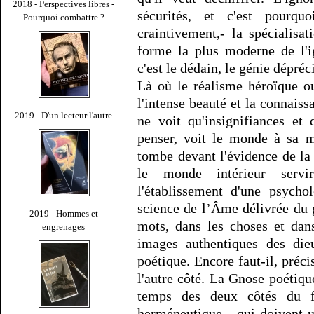
2018 - Perspectives libres -
sécurités, et c'est pourq
Pourquoi combattre ?
craintivement,- la spécialisat
forme la plus moderne de l'ig
c'est le dédain, le génie dépréc
Là où le réalisme héroïque ou
l'intense beauté et la connais
2019 - D'un lecteur l'autre
ne voit qu'insignifiances et 
penser, voit le monde à sa m
tombe devant l'évidence de la
le monde intérieur servi
l'établissement d'une psycho
science de l’Âme délivrée du 
2019 - Hommes et
mots, dans les choses et dan
engrenages
images authentiques des die
poétique. Encore faut-il, préc
l'autre côté. La Gnose poétiqu
temps des deux côtés du fl
herméneutique - qui doivent un