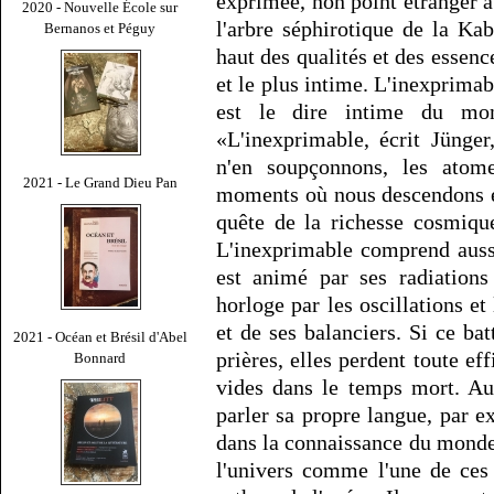
exprimée, non point étranger a
2020 - Nouvelle École sur
l'arbre séphirotique de la Ka
Bernanos et Péguy
haut des qualités et des essence
et le plus intime. L'inexprima
est le dire intime du mo
«L'inexprimable, écrit Jünge
n'en soupçonnons, les atome
2021 - Le Grand Dieu Pan
moments où nous descendons e
quête de la richesse cosmique
L'inexprimable comprend aussi
est animé par ses radiation
horloge par les oscillations e
et de ses balanciers. Si ce b
2021 - Océan et Brésil d'Abel
prières, elles perdent toute e
Bonnard
vides dans le temps mort. Au
parler sa propre langue, par e
dans la connaissance du monde.
l'univers comme l'une de ces