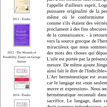
l'appelle d'ailleurs esprit, 
puissante originalité de la 
même où le conformisme in
2011 - Études
comme s'ils étaient des vérités
proclament à des fins obscures 
de la connaissance, - à retou
vers la source grecque de l'he
miraculeux que nous sommes 
des mots des choses qui dépas
2012 - The Wounds of
Possibility. Essays on George
L'aile est portée par la présenc
Steiner
mesure. De même ajoute Jünger 
ainsi fait le dire de l'Indicible»
L'Art herméneutique est avan
car le langage est «non seule
œuvre et expression». Nous œu
herméneutique reconnaît dans
2014 - Études
sacrifice. Le langage, dans c
droit nommer
métaphysique
, s