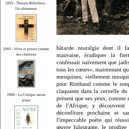
2005 - Théorie-Rébellion -
Un ultimatum
bâtarde nostalgie dont il fa
2005 - Vivre et penser comme
mauvaise, éradiquer la fier
des chrétiens
confessait naïvement que jadis
tous les cœurs», maintenant que
mesquines, «tellement mesqui
pour Rimbaud comme le songe
claquante dans la cervelle du
2006 - La Critique meurt
présent que ses yeux, comme de
jeune
de l'Afrique, y découvrent 
déconfiture prochaine et s
l'impeccable poète qui réuss
œuvre fulgurante, le prodige