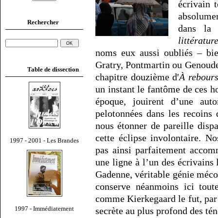
écrivain 
absolume
Rechercher
dans la
littératur
noms eux aussi oubliés – bie
Gratry, Pontmartin ou Genoude.
Table de dissection
chapitre douzième d'
À rebour
un instant le fantôme de ces ho
époque, jouirent d’une aut
pelotonnées dans les recoins d
nous étonner de pareille disp
cette éclipse involontaire. No
1997 - 2001 - Les Brandes
pas ainsi parfaitement acco
une ligne à l’un des écrivains 
Gadenne, véritable génie méco
conserve néanmoins ici toute
comme Kierkegaard le fut, par 
1997 - Immédiatement
secrète au plus profond des tén