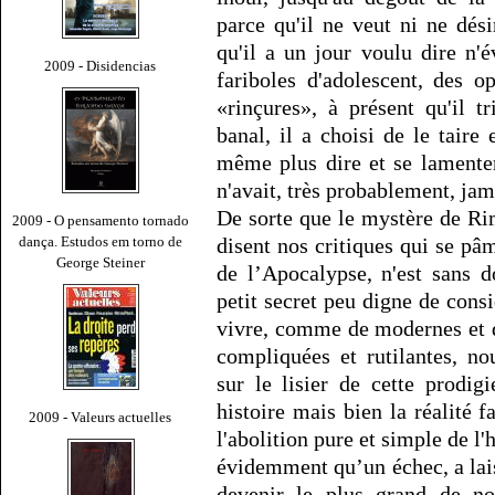
parce qu'il ne veut ni ne dési
qu'il a un jour voulu dire n'
2009 - Disidencias
fariboles d'adolescent, des 
«rinçures», à présent qu'il 
banal, il a choisi de le taire
même plus dire et se lamenter 
n'avait, très probablement, jama
De sorte que le mystère de R
2009 - O pensamento tornado
dança. Estudos em torno de
disent nos critiques qui se pâ
George Steiner
de l’Apocalypse, n'est sans 
petit secret peu digne de cons
vivre, comme de modernes et d
compliquées et rutilantes, n
sur le lisier de cette prodi
histoire mais bien la réalité f
2009 - Valeurs actuelles
l'abolition pure et simple de l'
évidemment qu’un échec, a lais
devenir le plus grand de no