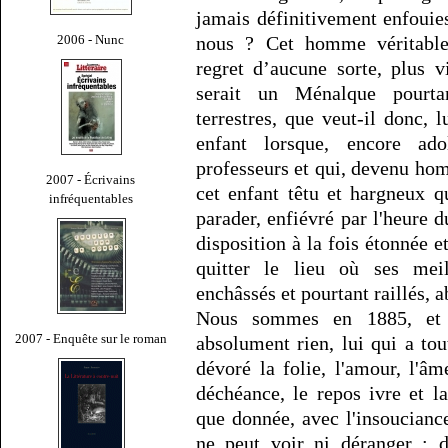
jamais définitivement enfouie
2006 - Nunc
nous ? Cet homme véritablem
regret d’aucune sorte, plus 
serait un Ménalque pourta
terrestres, que veut-il donc, 
enfant lorsque, encore ado
professeurs et qui, devenu ho
2007 - Écrivains
cet enfant têtu et hargneux qu
infréquentables
parader, enfiévré par l'heure d
disposition à la fois étonnée
quitter le lieu où ses meil
enchâssés et pourtant raillés, a
Nous sommes en 1885, et 
2007 - Enquête sur le roman
absolument rien, lui qui a to
dévoré la folie, l'amour, l'âme
déchéance, le repos ivre et la
que donnée, avec l'insoucianc
ne peut voir ni déranger : 