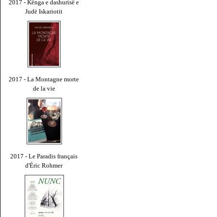
2017 - Kënga e dashurisë e
Judë Iskariotit
2017 - La Montagne morte
de la vie
2017 - Le Paradis français
d'Éric Rohmer