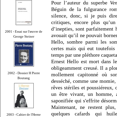
Pour l’auteur du superbe
Ven
Béguin de la fulgurance ro
silence, donc, si je puis dir
critiques, encore plus qu’un
d’inepties, sont parfaitement 
2001 - Essai sur l'œuvre de
avouait qu’il ne pouvait borner
George Steiner
Hello, sombre parmi les so
certes mais qui eut toutefois
temps par une pléthore caqueta
Ernest Hello est mort dans l
obligeamment creusé. Il a plo
2002 - Dossier H Pierre
mollement capitonné où son 
Boutang
desséché, comme une momie, d
rêves stériles et poussiéreux, o
un être vivant, un homme, a
saponifiée qui s'effrite désorm
Maintenant, ne restent plus,
quelques cafards qui huil
2003 - Cahier de l'Herne