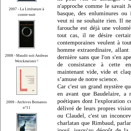
n'approche comme le savait Jo
2007 - La Littérature à
basque, des enluminures ou i
contre-nuit
veut ni ne souhaite rien. Il ne
farouche est déjà une volont
tout cas, il ne désire cert
contemporaines veulent à tout
homme extraordinaire, allant
2008 - Maudit soit Andreas
dernière sans que l'on s'en a
Werckmeister !
de consistance à cette en
maintenant vide, vide et cla
s’amuse de notre science.
Car c'est un grand mystère qu
en avant que Baudelaire, a 
poétiques dont l'exploration 
2009 - Archives Bernanos
délivré de leurs propres visi
n°11
ou Claudel, c'est un inconce
charlatan que Rimbaud, parlant
inouï, jusqu'au dégoût de la 