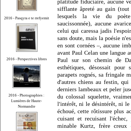
platitude fiduciaire, aucune 
sifflante âpreté au gain (tou
lesquels la vie du poète
2016 - Pasqyra e te rrefyemit
saucissonnée), aucune avaric
celui qui caressa jadis l'espoi
sans doute, mais la poésie n'est
en sont cornées –, aucune imbé
avant Paul Celan une langue au
2016 - Perspectives libres
Paul sur son chemin de Da
esthétiques, désossait pour 
parapets rognés, sa fringale 
d'autres chiens au festin, qui
derniers lambeaux et peler jus
2016 - Photographies :
du colossal squelette, vraimen
Lumières de Haute-
l'intérêt, ni le désintérêt, ni 
Normandie
échoué, cette rôtissure plus a
cuisant et recuisant l'échec
minable Kurtz, frère creu