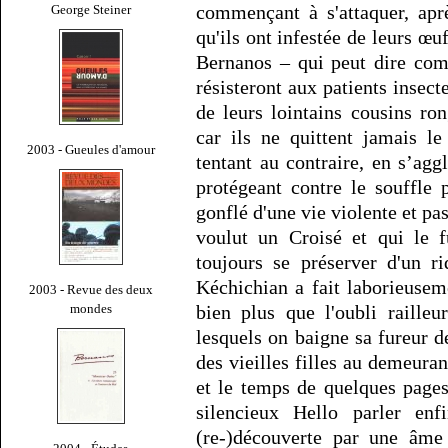
commençant à s'attaquer, apr
George Steiner
qu'ils ont infestée de leurs œu
Bernanos – qui peut dire com
résisteront aux patients insecte
de leurs lointains cousins ron
car ils ne quittent jamais le
2003 - Gueules d'amour
tentant au contraire, en s’agg
protégeant contre le souffle
gonflé d'une vie violente et pa
voulut un Croisé et qui le f
toujours se préserver d'un r
Kéchichian a fait laborieusem
2003 - Revue des deux
mondes
bien plus que l'oubli raille
lesquels on baigne sa fureur d
des vieilles filles au demeuran
et le temps de quelques pages
silencieux Hello parler enf
(re-)découverte par une âme 