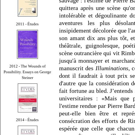
sauvage : l'estime de Pierre Bar
quittera après une scène qu'o
intolérable et dégoulinante d
aventures les plus désola
2011 - Études
insipidement décolorée que l'au
son amant dix ans plus tôt, et
théâtrale, guignolesque, poé
scène outrancière qui vit Rim
jusqu'à monnayer et marchand
2012 - The Wounds of
manuscrit des
Illuminations
, 
Possibility. Essays on George
dont il faudrait à tout prix se
Steiner
d'autre que la considération
fait fortune au bled. J’entends
universitaires : «Mais que p
l'estime rendue par Pierre Bar
peut-elle bien être et repr
2014 - Études
consécration des efforts de R
espérée que celle que chacun