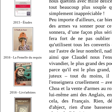
nous quêtons avec mille délice
tout beaucoup plus souple qu
simplement inappréciable !
Peu importe d'ailleurs, car bi
2015 - Études
des armes va sonner pour ce
sonnera, d’une façon plus séri
fera fort de ne pas oublier
qu'utilisent tous les convertis 
sur l'astre de leur nombril, nad
ainsi que Claudel nous l'en
2016 - La Femelle du requin
vivandier, le plus grand des poè
parce qu'il est le plus grand,
juteux – tout du moins, il l
l'enseignera cruellement – ave
Choa et la vente d'armes au r
2016 - Livr'arbitres
lui-même ami des Anglais, en
cela, des Français. Rien, d
d'abject, rien d'une basses