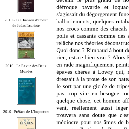
défroque bavarde et loqua
s'agissait du dégorgement funes
2010 - La Chanson d'amour
balbutiements, quelques rutab
de Judas Iscariote
nos crocs comme des chacals 
polis et cassants comme des s
relâche nos théories déconstruc
Quoi donc ? Rimbaud à bout de 
rien, est-ce bien vrai ? Alor
en rade magnifiquement peint
2010 - La Revue des Deux
épaves chères à Lowry qui, r
Mondes
dressait à la proue de son bate
le sort par une giclée de trip
pas trop vite en besogne to
quelque chose, cet homme aff
vent, réellement aussi léger
2010 - Préface de L'Imposture
trouvera sans doute que c'es
médiocre pour nos âmes de br