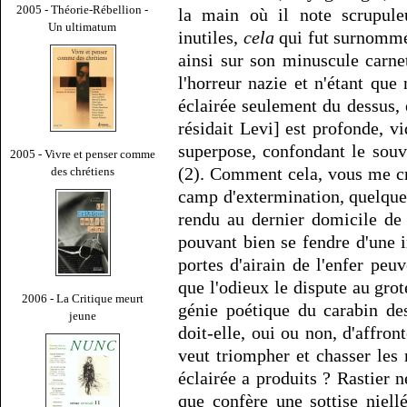
2005 - Théorie-Rébellion -
la main où il note scrupul
Un ultimatum
inutiles,
cela
qui fut surnommé 
ainsi sur son minuscule carn
l'horreur nazie et n'étant que
éclairée seulement du dessus, 
résidait Levi] est profonde, v
superpose, confondant le souv
2005 - Vivre et penser comme
(2). Comment cela, vous me cr
des chrétiens
camp d'extermination, quelque b
rendu au dernier domicile de
pouvant bien se fendre d'une 
portes d'airain de l'enfer peu
que l'odieux le dispute au gro
2006 - La Critique meurt
génie poétique du carabin des
jeune
doit-elle, oui ou non, d'affron
veut triompher et chasser les
éclairée a produits ? Rastier ne
que confère une sottise niellé