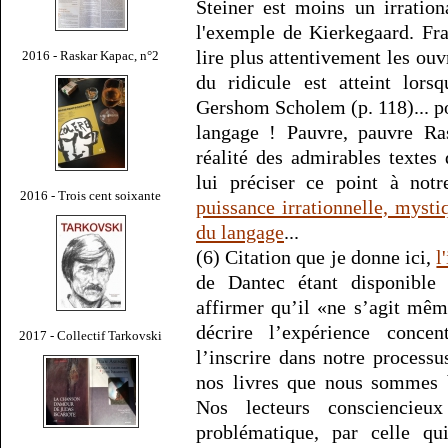
Steiner est moins un irration
l'exemple de Kierkegaard. Fran
lire plus attentivement les ouv
2016 - Raskar Kapac, n°2
du ridicule est atteint lors
Gershom Scholem (p. 118)... p
langage ! Pauvre, pauvre Ras
réalité des admirables texte
lui préciser ce point à not
2016 - Trois cent soixante
puissance irrationnelle, myst
du langage
...
(6) Citation que je donne ici,
l
de Dantec étant disponible
affirmer qu’il «ne s’agit même
décrire l’expérience concen
2017 - Collectif Tarkovski
l’inscrire dans notre processu
nos livres que nous sommes 
Nos lecteurs consciencieu
problématique, par celle qui