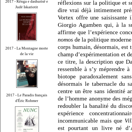
2017 - Kënga e dashurisë e
réflexions sur la politique et 
Judë Iskariotit
dire vrai déjà intimement pré
Vortex offre une saisissante i
Giorgio Agamben qui, à la su
affirme que l’expérience conce
nomos
de la politique moderne
corps humain, désormais, est t
2017 - La Montagne morte
champ d’expérimentation et de 
de la vie
ce titre, la description que 
ressemble à s’y méprendre à 
biotope paradoxalement sans
désormais le tabernacle du sa
centre un être sans identité 
2017 - Le Paradis français
de l’homme anonyme des mégap
d'Éric Rohmer
redoubler la banalité du disco
expérience concentrationnai
incommunicable mais que
Vil
est pourtant un livre né d’