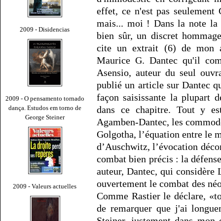
effet, ce n'est pas seulement
mais... moi ! Dans la note la
2009 - Disidencias
bien sûr, un discret hommage
cite un extrait (6) de mon
Maurice G. Dantec qu'il com
Asensio, auteur du seul ouvr
publié un article sur Dantec qu
façon saisissante la plupart
2009 - O pensamento tornado
dança. Estudos em torno de
dans ce chapitre. Tout y est
George Steiner
Agamben-Dantec, les commodes
Golgotha, l’équation entre le 
d’Auschwitz, l’évocation décor
combat bien précis : la défense
auteur, Dantec, qui considère
ouvertement le combat des néon
2009 - Valeurs actuelles
Comme Rastier le déclare, «to
de remarquer que j'ai longue
Steiner, justement dans mon 