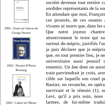
société devenue tout entière 
sordides représentants de la s
En attendant que moi, François
ces prostrés, de ces soumis 
vivants ni morts que, dans les
2001 - Essai sur l'œuvre de
Que notre joyeux chantre
George Steiner
attentivement le texte qui s
surtout du mépris, justifiés l'un
je puis déclarer que je mépri
que, en tout premier lieu, je n
universitaire aussi poussif 
2002 - Dossier H Pierre
ennemis. Un âne dont on aurait
Boutang
train parviendrait je crois, av
cible sur laquelle son cruel p
Rastier, en revanche, en opér
survivant et le témoin (1), 
Levi, qu'il a pris soin, nou
larmes, de lui-même tradui
2003 - Cahier de l'Herne