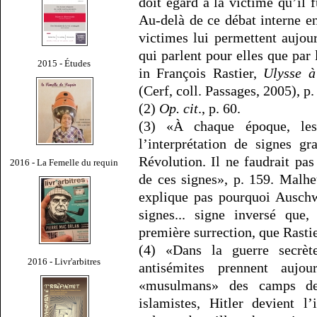
doit égard à la victime qu’il f
Au-delà de ce débat interne e
victimes lui permettent aujour
qui parlent pour elles que par
2015 - Études
in François Rastier,
Ulysse à
(Cerf, coll. Passages, 2005), p.
(2)
Op. cit
., p. 60.
(3) «À chaque époque, les 
l’interprétation de signes g
Révolution. Il ne faudrait pa
2016 - La Femelle du requin
de ces signes», p. 159. Malh
explique pas pourquoi Auschw
signes... signe inversé que
première surrection, que Rastie
(4) «Dans la guerre secrète
2016 - Livr'arbitres
antisémites prennent aujo
«musulmans» des camps dev
islamistes, Hitler devient l