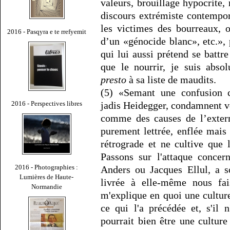
valeurs, brouillage hypocrite, 
discours extrémiste contempor
les victimes des bourreaux, 
2016 - Pasqyra e te rrefyemit
d’un «génocide blanc», etc.», 
qui lui aussi prétend se battre
que le nourrir, je suis absol
presto
à sa liste de maudits.
(5) «Semant une confusion c
2016 - Perspectives libres
jadis Heidegger, condamnent vo
comme des causes de l’exterm
purement lettrée, enflée mais 
rétrograde et ne cultive que 
Passons sur l'attaque conce
2016 - Photographies :
Anders ou Jacques Ellul, a s
Lumières de Haute-
livrée à elle-même nous fais
Normandie
m'explique en quoi une culture
ce qui l'a précédée et, s'il
pourrait bien être une culture