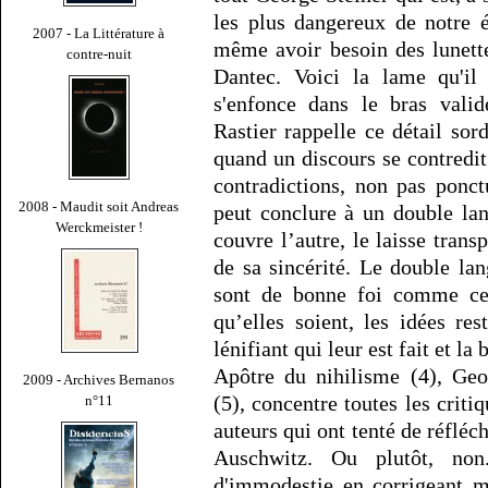
les plus dangereux de notre 
2007 - La Littérature à
même avoir besoin des lunett
contre-nuit
Dantec. Voici la lame qu'il
s'enfonce dans le bras vali
Rastier rappelle ce détail so
quand un discours se contredi
contradictions, non pas ponc
2008 - Maudit soit Andreas
peut conclure à un double lan
Werckmeister !
couvre l’autre, le laisse tran
de sa sincérité. Le double l
sont de bonne foi comme ceu
qu’elles soient, les idées re
lénifiant qui leur est fait et la
Apôtre du nihilisme (4), Geor
2009 - Archives Bernanos
(5), concentre toutes les criti
n°11
auteurs qui ont tenté de réfléch
Auschwitz. Ou plutôt, non
d'immodestie en corrigeant m