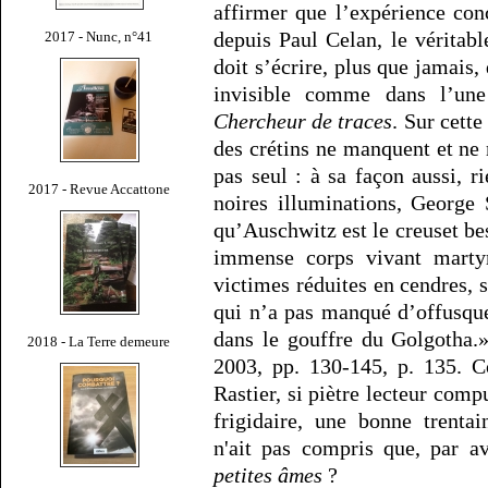
affirmer que l’expérience con
depuis Paul Celan, le véritab
2017 - Nunc, n°41
doit s’écrire, plus que jamais,
invisible comme dans l’un
Chercheur de traces
. Sur cette
des crétins ne manquent et ne
pas seul : à sa façon aussi, r
2017 - Revue Accattone
noires illuminations, George 
qu’Auschwitz est le creuset be
immense corps vivant martyr
victimes réduites en cendres, 
qui n’a pas manqué d’offusque
dans le gouffre du Golgotha.
2018 - La Terre demeure
2003, pp. 130-145, p. 135. C
Rastier, si piètre lecteur comp
frigidaire, une bonne trenta
n'ait pas compris que, par a
petites âmes
?