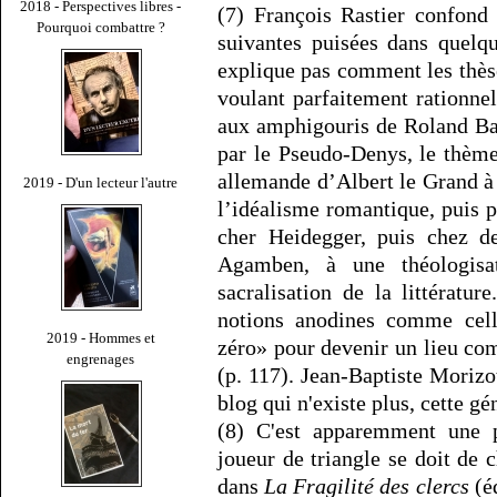
2018 - Perspectives libres -
(7) François Rastier confond 
Pourquoi combattre ?
suivantes puisées dans quelq
explique pas comment les thèse
voulant parfaitement rationne
aux amphigouris de Roland Bar
par le Pseudo-Denys, le thème
allemande d’Albert le Grand à E
2019 - D'un lecteur l'autre
l’idéalisme romantique, puis pa
cher Heidegger, puis chez d
Agamben, à une théologisa
sacralisation de la littératur
notions anodines comme cell
2019 - Hommes et
zéro» pour devenir un lieu co
engrenages
(p. 117). Jean-Baptiste Morizo
blog qui n'existe plus, cette gé
(8) C'est apparemment une 
joueur de triangle se doit de
dans
La Fragilité des clercs
(éd