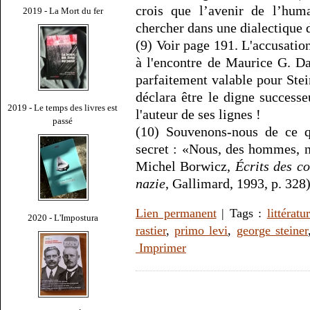
crois que l’avenir de l’hum
2019 - La Mort du fer
chercher dans une dialectique de
(9) Voir page 191. L'accusation
à l'encontre de Maurice G. Da
parfaitement valable pour Stein
déclara être le digne successe
2019 - Le temps des livres est
l'auteur de ses lignes !
passé
(10) Souvenons-nous de ce qu
secret : «Nous, des hommes, n
Michel Borwicz,
Écrits des c
nazie
, Gallimard, 1993, p. 328)
Lien permanent
| Tags :
littératu
2020 - L'Impostura
rastier
,
primo levi
,
george steiner
Imprimer