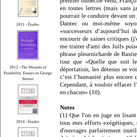
premier imbécile venu, Françoi
en toutes lettres (mais sans 
pourrait le conduire devant un
Dantec ou moi-même soyons
2011 - Études
«successeurs d’aujourd’hui d
encourir de saines critiques (j'
me traiter d'ami des Juifs puis
phrase pleurnicharde de Rastie
tour que «Quelle que soit le
2012 - The Wounds of
déportation, les détenus se 
Possibility. Essays on George
c’est l’humanité plus encore 
Steiner
Cependant, à vouloir effacer l
en chacun» (10).
Notes
(1) Que l'on en juge en lisant
2014 - Études
tous mes efforts exégétiques, 
d'ouvrages parfaitement inut