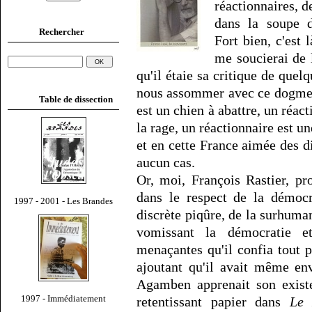
réactionnaires, d
dans la soupe d
Rechercher
Fort bien, c'est 
me soucierai de 
qu'il étaie sa critique de que
nous assommer avec ce dogme q
Table de dissection
est un chien à abattre, un réac
la rage, un réactionnaire est u
et en cette France aimée des di
aucun cas.
Or, moi, François Rastier, p
dans le respect de la démocr
1997 - 2001 - Les Brandes
discrète piqûre, de la surhuma
vomissant la démocratie e
menaçantes qu'il confia tout p
ajoutant qu'il avait même env
Agamben apprenait son existe
1997 - Immédiatement
retentissant papier dans
Le