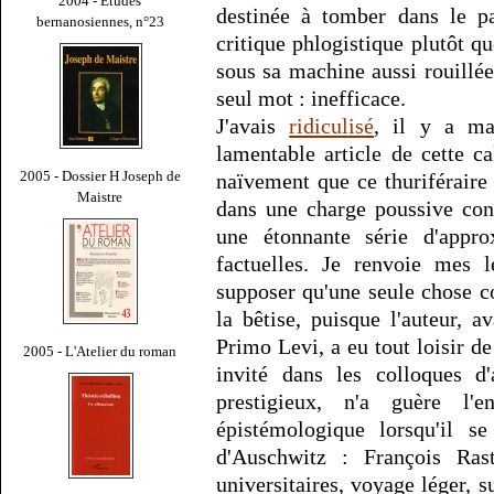
2004 - Études
destinée à tomber dans le pa
bernanosiennes, n°23
critique phlogistique plutôt 
sous sa machine aussi rouillée
seul mot : inefficace.
J'avais
ridiculisé
, il y a ma
lamentable article de cette c
2005 - Dossier H Joseph de
naïvement que ce thuriféraire
Maistre
dans une charge poussive cont
une étonnante série d'appro
factuelles. Je renvoie mes 
supposer qu'une seule chose c
la bêtise, puisque l'auteur, 
Primo Levi, a eu tout loisir de 
2005 - L'Atelier du roman
invité dans les colloques d'
prestigieux, n'a guère l'
épistémologique lorsqu'il s
d'Auschwitz : François Ra
universitaires, voyage léger, su