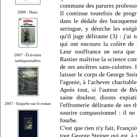
commune des parures professor
2006 - Nunc
Il continue toutefois de prog
dans le dédale des baraqueme
seringue, y déniche les exégè
qu'il juge délirante (3) : j'ai
qui ont encouru la colère de
Leur souffrance ne sera que
2007 - Écrivains
Rastier maîtrise la science com
infréquentables
de ses ancêtres sans-culottes.
laisser le corps de George Stei
l'agonie, à l'achever charitabl
Après tout, si l'auteur de
Ré
saine douleur, disons expia
2007 - Enquête sur le roman
l'effronterie délirante de ses 
sourire compassionnel : il ne
fourbe.
C'est que rien n'y fait, Franço
tout George Steiner qui est, à 