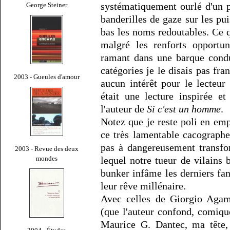
systématiquement ourlé d'un pr
George Steiner
banderilles de gaze sur les pu
bas les noms redoutables. Ce qu
malgré les renforts opportu
ramant dans une barque condu
catégories je le disais pas fr
2003 - Gueules d'amour
aucun intérêt pour le lecteur
était une lecture inspirée e
l'auteur de
Si c'est un homme
.
Notez que je reste poli en em
ce très lamentable cacograph
pas à dangereusement transf
2003 - Revue des deux
mondes
lequel notre tueur de vilains
bunker infâme les derniers fan
leur rêve millénaire.
Avec celles de Giorgio Agam
(que l'auteur confond, comiq
Maurice G. Dantec, ma tête, 