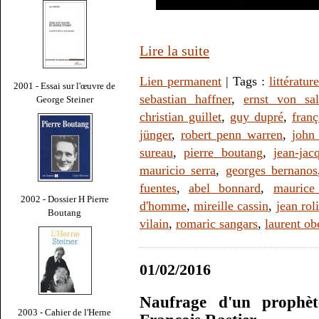
Lire la suite
Lien permanent
| Tags :
littérature
2001 - Essai sur l'œuvre de
sebastian haffner
,
ernst von sa
George Steiner
christian guillet
,
guy dupré
,
franç
jünger
,
robert penn warren
,
john
sureau
,
pierre boutang
,
jean-jac
mauricio serra
,
georges bernanos
fuentes
,
abel bonnard
,
maurice
2002 - Dossier H Pierre
d'homme
,
mireille cassin
,
jean rol
Boutang
vilain
,
romaric sangars
,
laurent ob
01/02/2016
Naufrage d'un prophèt
2003 - Cahier de l'Herne