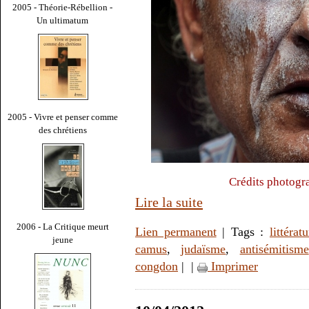
2005 - Théorie-Rébellion -
Un ultimatum
2005 - Vivre et penser comme
des chrétiens
Crédits photogr
Lire la suite
2006 - La Critique meurt
Lien permanent
| Tags :
littérat
jeune
camus
,
judaïsme
,
antisémitisme
congdon
|
|
Imprimer