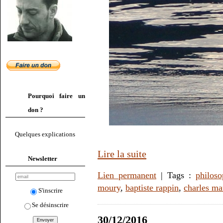
Pourquoi faire un
don ?
Quelques explications
Lire la suite
Newsletter
Lien permanent
| Tags :
philoso
moury
,
baptiste rappin
,
charles ma
S'inscrire
Se désinscrire
30/12/2016