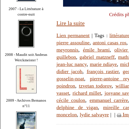
2007 - La Littérature à
Crédits p
contre-nuit
Lire la suite
Lien permanent
| Tags :
littératur
pierre assouline
,
antoni casas ros
meyronnis
,
émile brami
,
olivie
2008 - Maudit soit Andreas
guillebon
,
gabriel matzneff
,
math
Werckmeister !
jean-luc nancy
,
marie ndiaye
,
mic
didier jacob
,
françois rastier
,
ge
gosselin-noat
,
pierre-antoine re
poindron
,
tzvetan todorov
,
willi
vasset
,
richard millet
,
josyane sa
cécile coulon
,
emmanuel carrère
2009 - Archives Bernanos
n°11
delphine de vigan
,
mireille ca
moncelon
,
lydie salvayre
|
|
Im