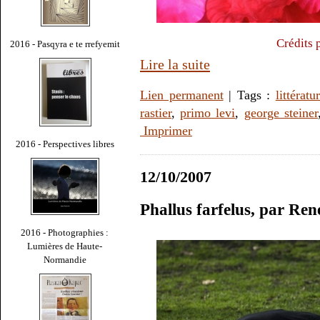
Crédits 
2016 - Pasqyra e te rrefyemit
Lire la suite
Lien permanent
| Tags :
littératu
rastier
,
primo levi
,
george steiner
Imprimer
2016 - Perspectives libres
12/10/2007
Phallus farfelus, par Re
2016 - Photographies :
Lumières de Haute-
Normandie