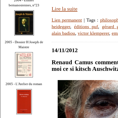
2004 - Études
bernanosiennes, n°23
Lire la suite
Lien permanent
| Tags :
philosop
heidegger
,
éditions puf
,
gérard 
alain badiou
,
victor klemperer
,
em
2005 - Dossier H Joseph de
Maistre
14/11/2012
Renaud Camus commentat
moi ce si kitsch Auschwit
2005 - L'Atelier du roman