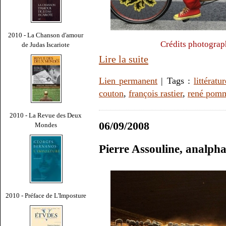
2010 - La Chanson d'amour
Crédits photograp
de Judas Iscariote
Lire la suite
Lien permanent
| Tags :
littératur
couton
,
françois rastier
,
rené pomm
2010 - La Revue des Deux
06/09/2008
Mondes
Pierre Assouline, analphab
2010 - Préface de L'Imposture