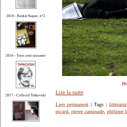
2016 - Raskar Kapac, n°2
2016 - Trois cent soixante
Ph
Lire la suite
2017 - Collectif Tarkovski
Lien permanent
| Tags :
littératu
picard
,
pierre caminade
,
philippe 