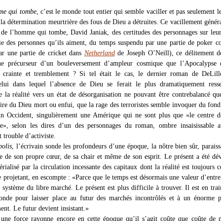
e qui tombe
, c’est le monde tout entier qui semble vaciller et pas seulement l
la détermination meurtrière des fous de Dieu a détruites. Ce vacillement généra
 de l’homme qui tombe, David Janiak, des certitudes des personnages sur leu
vie des personnes qu’ils aiment, du temps suspendu par une partie de poker 
par une partie de cricket dans
Netherland
de Joseph O’Neill), ce délitement d
igne précurseur d’un bouleversement d’ampleur cosmique que l’Apocalypse 
crainte et tremblement ? Si tel était le cas, le dernier roman de DeLillo
lui dans lequel l’absence de Dieu se ferait le plus dramatiquement ressen
e la réalité vers un état de désorganisation ne pouvant être contrebalancé qu
oire du Dieu mort ou enfui, que la rage des terroristes semble invoquer du fond
n Occident, singulièrement une Amérique qui ne sont plus que «le centre d
e», selon les dires d’un des personnages du roman, ombre insaisissable a
trouble d’activiste.
olis
, l’écrivain sonde les profondeurs d’une époque, la nôtre bien sûr, paraiss
ée de son propre cœur, de sa chair et même de son esprit. Le présent a été dé
érialisé par la circulation incessante des capitaux dont la réalité est toujours c
se projetant, en escompte : «Parce que le temps est désormais une valeur d’entrep
 système du libre marché. Le présent est plus difficile à trouver. Il est en trai
nde pour laisser place au futur des marchés incontrôlés et à un énorme po
ent. Le futur devient insistant.»
 une force rayonne encore en cette époque qu’il s’agit coûte que coûte de 