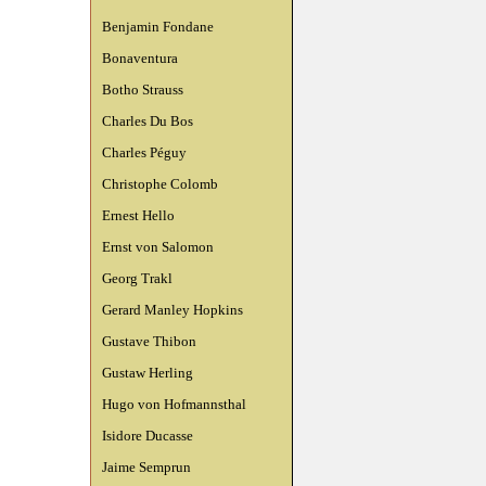
Benjamin Fondane
Bonaventura
Botho Strauss
Charles Du Bos
Charles Péguy
Christophe Colomb
Ernest Hello
Ernst von Salomon
Georg Trakl
Gerard Manley Hopkins
Gustave Thibon
Gustaw Herling
Hugo von Hofmannsthal
Isidore Ducasse
Jaime Semprun