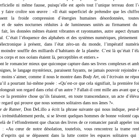
erficielle ni même fausse, puisqu’elle est après tout l’unique terreau dont l’
 y faire croître son œuvre : «Il était superficiel de prétendre que les chiffre
ssent la froide compression d’énergies humaines désordonnées, toutes
ns et de suées nocturnes réduites à de lumineuses unités au firmament du
n fait, les données mêmes étaient vibrantes et rayonnantes, autre aspect dyna
tal. C’était l’éloquence des alphabets et des systèmes numériques, pleinement 
électronique à présent, dans l’état zéro-un du monde, l’impératif numéri
e moindre souffle des milliards d’habitants de la planète. C’est là qu’était l’él
s corps et nos océans étaient là, perceptibles et entiers.»
ont le romancier mieux que quiconque capture dans ses livres complexes et amb
signes, le langage mystérieux, paraissent fuyants, ne jamais pouvoir rejoindre 
e moins s’aimer, comme il nous le montre dans
Body Art
, où l’écrivain ne répo
u’il a pourtant lui-même posée : «Qu’est-ce que cela signifiait, la première fo
plongeait son regard dans celui d’un autre ? Fallait-il cent mille ans avant que ç
-ce la première chose qu’ils faisaient, en toute transcendance, un acte d’éléva
e regard qui prouve que nous sommes solitaires dans nos âmes ?».
le de Ratner
, Don DeLillo a écrit la phrase suivante qui nous indique, peut-ê
as irrémédiablement perdu, si se lèvent quelques hommes de bonne volonté cap
delà de l’effondrement que chacun des livres de ce romancier paraît appeler tou
 : «Au cœur de notre désolation, toutefois, vous rencontrez la trame renf
d’esprits qui se dépassent dans la lutte contre les espaces solitaires qui