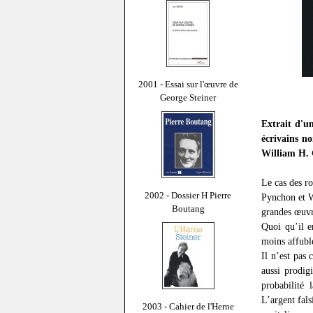
2001 - Essai sur l'œuvre de
George Steiner
Extrait d'u
écrivains n
William H. 
Le cas des 
2002 - Dossier H Pierre
Pynchon et W
Boutang
grandes œuvr
Quoi qu’il e
moins affubl
Il n’est pas
aussi prodig
probabilité 
L’argent fals
2003 - Cahier de l'Herne