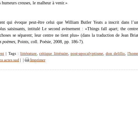
s humeurs creuses, le malheur à venir.»
ent qui évoque peut-être celui que William Butler Yeats a inscrit dans l’u
lus saisissants, intitulé Le second avènement : «Things fall apart; the centr
choses se séparent; leur centre ne tient plus» (dans la traduction de Jean Bria
es poèmes
, Points, coll. Poésie, 2008, pp. 186-7).
ent
| Tags :
littérature
,
critique littéraire
,
post-apocalyptisme
,
don delillo
,
l'hom
ns actes sud
|
|
Imprimer