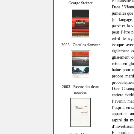
capitalisme.»
George Steiner
Dans
L’Homm
jumelles que 
(du langage,
passé et la 
peut l’être 
est-il le s
évoque avec 
2003 - Gueules d'amour
également ce
glissement d
retour en gl
haine pour u
propre merd
probablement 
2003 - Revue des deux
Dans
Cosmop
mondes
entière évid
l’avenir, mat
l’esprit, en 
appartient au
aspiré du mo
d’investissem
Et pourtant,