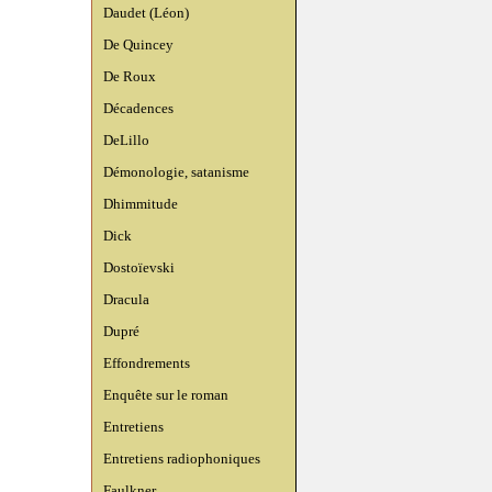
Daudet (Léon)
De Quincey
De Roux
Décadences
DeLillo
Démonologie, satanisme
Dhimmitude
Dick
Dostoïevski
Dracula
Dupré
Effondrements
Enquête sur le roman
Entretiens
Entretiens radiophoniques
Faulkner