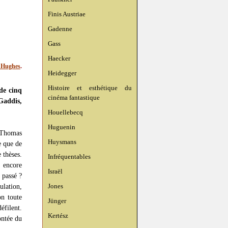
Finis Austriae
Gadenne
Gass
Haecker
 Hughes
.
Heidegger
Histoire et esthétique du
de cinq
cinéma fantastique
Gaddis,
Houellebecq
Huguenin
 Thomas
Huysmans
e que de
 thèses.
Infréquentables
, encore
Israël
 passé ?
Jones
ulation,
on toute
Jünger
éfilent.
Kertész
ontée du