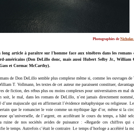
Photographies de
Nicholas
n long article à paraître sur l'homme face aux ténèbres dans les romans 
ord-américains (Don DeLillo donc, mais aussi Hubert Selby Jr., William 
Gass et Cormac McCarthy).
romans de Don DeLillo semble plus complexe même si, comme les ouvrages de
illiam T. Vollmann, les textes de cet auteur me paraissent constituer, davantag
es de fiction, des rébus plus ou moins complexes pour universitaires en mal de
n soit, le mal, dans les romans de DeLillo, n’est jamais directement nommé
é d’une majuscule qui en affirmerait l’évidence métaphysique ou religieuse. Le
 certain que le romancier le voie comme un mythique âge d’or, même si la circ
ieuse qu’universelle, de l’argent, en accélérant le cours du temps, a hâté sel
la ruine de nos sociétés avides de puissance : «Regarde ces chiffres qui d
ifie le temps. Autrefois c’était le contraire. Le temps d’horloge a accéléré la m