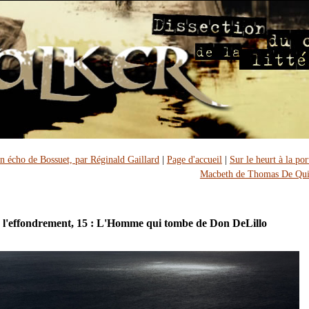
n écho de Bossuet, par Réginald Gaillard
|
Page d'accueil
|
Sur le heurt à la por
Macbeth de Thomas De Qui
 l'effondrement, 15 : L'Homme qui tombe de Don DeLillo