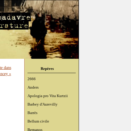
te dans
Repères
ncey »
2666
Anders
Apologia pro Vita Kurtzii
Barbey d'Aurevilly
Barrès
Bellum civile
Bernanos