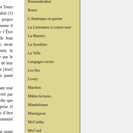
Krasznahorkai
es Tours
Kraus
lisé (1)
L'Amérique en guerre
r propre
comme il
La Littérature à contre-nuit
e l’Être
La Matrice
de Jean
 serait
La Soudière
tir, le
La Ville
e par le
Langages viciés
 de leur
e [leur]
Les îles
u passé
Lowry
Machen
ant tout
voré par
Mâles lectures
elle que
Mandelstam
rise. Il
n d’être
Massignon
tentiel
McCarthy
McCord
ne point