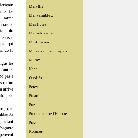
écrivain
Melville
s et les
Mer variable...
 sortes
Mes livres
 marché
mique du
Michelstaedter
réalisée
Moitrinaires
que qui
an de la
Monstres romanesques
Muray
igus les
Nabe
d’autres
nd pas à
Oubliés
is qu’un
Percy
a arrive
tion, de
Picard
Poe
tre, que
Pour et contre l'Europe
ables de
t autant
Praz
orçante
Rohmer
 peuvent