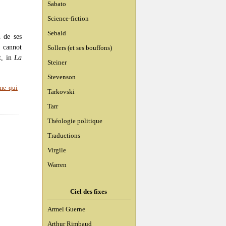
Sabato
Science-fiction
Sebald
n de ses
e cannot
Sollers (et ses bouffons)
t, in
La
Steiner
Stevenson
me qui
Tarkovski
Tarr
Théologie politique
Traductions
Virgile
Warren
Ciel des fixes
Armel Guerne
Arthur Rimbaud