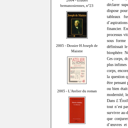
2004 - Études
déclarer sup
bernanosiennes, n°23
dispose pour
tableaux fu
d’aspiratio
financier. E
processus vi
sous forme 
2005 - Dossier H Joseph de
définissait l
Maistre
biosphère. No
Ces corps, d
plus infimes 
corps, encor
la question q
être pensant 
ou bien était
2005 - L'Atelier du roman
modernité, l
Dans
L’Étoi
tout n’est p
survivre au-
que conjurer
d’œuvres et 