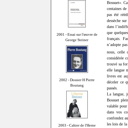
Bossuet». Ca
centaines de
pas été rééd
dessèche sur
dans l’indif
que quelques
2001 - Essai sur l'œuvre de
français. Fa
George Steiner
n’adopte pas 
nous, celle
considérée c
trouvé sa for
elle langue m
livres est au
2002 - Dossier H Pierre
déceler ce q
Boutang
passés.
La langue, j
Bossuet plei
valable pour
dans vos co
confondez au
les lois de l
2003 - Cahier de l'Herne