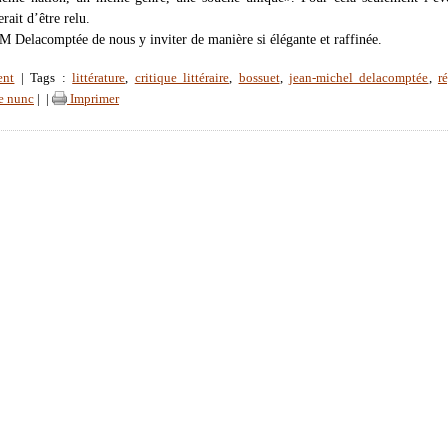
ait d’être relu.
-M Delacomptée de nous y inviter de manière si élégante et raffinée.
ent
| Tags :
littérature
,
critique littéraire
,
bossuet
,
jean-michel delacomptée
,
r
e nunc
|
|
Imprimer