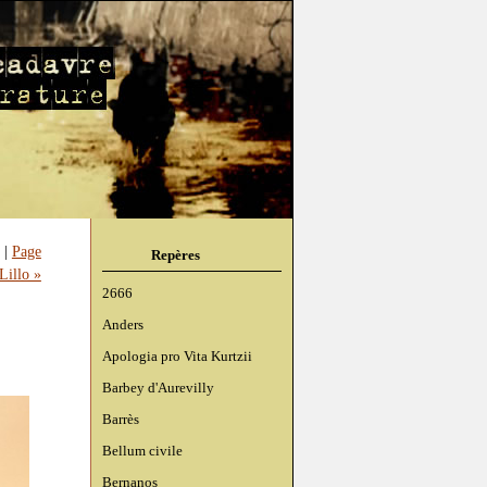
|
Page
Repères
Lillo »
2666
Anders
Apologia pro Vita Kurtzii
Barbey d'Aurevilly
Barrès
Bellum civile
Bernanos