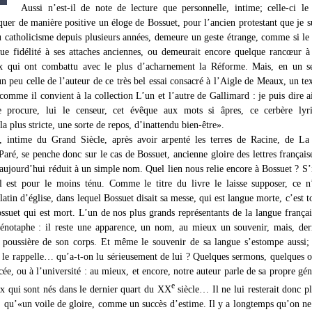
Aussi n’est-il de note de lecture que personnelle, intime; celle-ci l
uer de manière positive un éloge de Bossuet, pour l’ancien protestant que je su
au catholicisme depuis plusieurs années, demeure un geste étrange, comme si le 
ue fidélité à ses attaches anciennes, ou demeurait encore quelque rancœur à
x qui ont combattu avec le plus d’acharnement la Réforme. Mais, en un s
un peu celle de l’auteur de ce très bel essai consacré à l’Aigle de Meaux, un tex
comme il convient à la collection L’un et l’autre de Gallimard : je puis dire a
 procure, lui le censeur, cet évêque aux mots si âpres, ce cerbère lyr
la plus stricte, une sorte de repos, d’inattendu bien-être».
 intime du Grand Siècle, après avoir arpenté les terres de Racine, de La 
ré, se penche donc sur le cas de Bossuet, ancienne gloire des lettres française
 aujourd’hui réduit à un simple nom. Quel lien nous relie encore à Bossuet ? S’i
l est pour le moins ténu. Comme le titre du livre le laisse supposer, ce n
latin d’église, dans lequel Bossuet disait sa messe, qui est langue morte, c’est t
ssuet qui est mort. L’un de nos plus grands représentants de la langue françai
énotaphe : il reste une apparence, un nom, au mieux un souvenir, mais, derr
 poussière de son corps. Et même le souvenir de sa langue s’estompe aussi
le rappelle… qu’a-t-on lu sérieusement de lui ? Quelques sermons, quelques o
cée, ou à l’université : au mieux, et encore, notre auteur parle de sa propre gén
e
ux qui sont nés dans le dernier quart du XX
siècle… Il ne lui resterait donc pl
, qu’«un voile de gloire, comme un succès d’estime. Il y a longtemps qu’on ne 