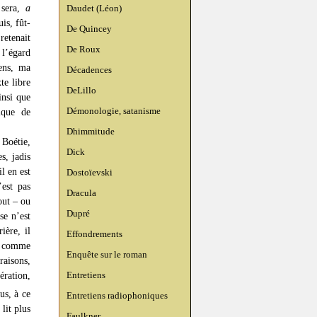
e sera,
a
Daudet (Léon)
is, fût-
De Quincey
retenait
De Roux
 l’égard
ens, ma
Décadences
te libre
DeLillo
insi que
Démonologie, satanisme
ique de
Dhimmitude
Boétie,
Dick
s, jadis
l en est
Dostoïevski
’est pas
Dracula
out – ou
Dupré
se n’est
ière, il
Effondrements
; comme
Enquête sur le roman
raisons,
Entretiens
ération,
us, à ce
Entretiens radiophoniques
lit plus
Faulkner