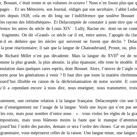
r, Bossuet, c’était trente et un volumes
in-octavo
! Nous n’en lisons plus que 
 pages… Et ses Mémoires, son Journal, rédigés par son secrétaire, l’abbé Ledi
ités depuis 1928; cela en dit long sur l’indifférence que soulève Bossuet 
 les rayons des bibliothèques». Et Delacomptée de constater à juste titre que 
férence les astres du siècle de Louis XIV : Lully, Racine etc. dont on ne conn
 fragments. On dit «Grand» ce siècle car il est, entre autres, l’apogée du cla
ut-il en déduire que les siècles qui suivirent ne furent que déclin ? Del
la pose réactionnaire; il sait que la langue de Chateaubriand, Proust, ou, plus
e
 de Richard Millet n’est pas décadente. Mais la langue du XVII
est de no
omme la plus grande, la plus aboutie, la plus épanouie; elle reste le modèle. E
mulation dans quelques rares esprits, dont Bossuet. Alors, l’œuvre de l’aigle re
orte pour les générations à venir ? Il faut dire que toute la matière chrétienn
jourd’hui illisible en raison de la déchristianisation de notre société. Il con
u’il a cependant encore à nous dire, nous enseigner, nous transmettre, trois
ustement, une certaine relation à la langue française. Delacomptée cite une l
ne d’enseignement sur l’usage de la langue. Voilà une leçon qui n’est pas s
 les rois, mais pour nombre d’entre nous : «…vous violez les règles de la g
mpositions, mais nous blâmons moins la faute que le manque d’attentio
jourd’hui l’ordre des paroles, demain ce sera l’ordre des choses. Car en parlan
a grammaire, vous mépriserez celles de la raison. Une langue tenue, une langue 