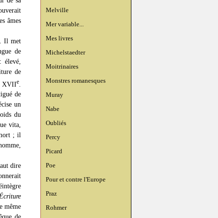
ouverait
Melville
des âmes
Mer variable...
Mes livres
. Il met
angue de
Michelstaedter
: élevé,
Moitrinaires
iture de
Monstres romanesques
e
u XVII
.
tigué de
Muray
écise un
Nabe
poids du
Oubliés
ue vita,
ort ; il
Percy
d homme,
Picard
Poe
aut dire
onnerait
Pour et contre l'Europe
intègre
Praz
Écriture
Une même
Rohmer
êque de