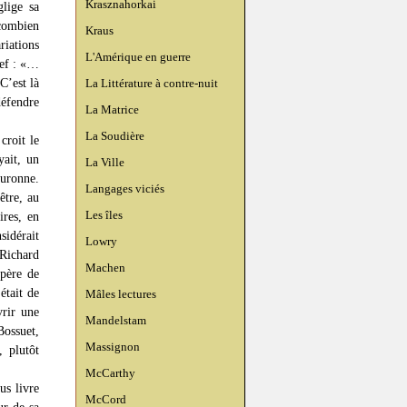
Krasznahorkai
glige sa
 combien
Kraus
riations
L'Amérique en guerre
lef : «…
C’est là
La Littérature à contre-nuit
défendre
La Matrice
La Soudière
croit le
yait, un
La Ville
ouronne.
Langages viciés
être, au
Les îles
ires, en
sidérait
Lowry
 Richard
Machen
 père de
était de
Mâles lectures
vrir une
Mandelstam
Bossuet,
Massignon
, plutôt
McCarthy
us livre
McCord
ur de sa