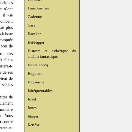
quelques
Finis Austriae
eu n’ont
: il «se
Gadenne
«tombent
Gass
aît plus
ssicisme
Haecker
acomptée
Heidegger
 près de
Histoire et esthétique du
s jours
cinéma fantastique
t elle a
Houellebecq
stera-t-
e de ses
Huguenin
vient de
Huysmans
 siècles
Infréquentables
ettre de
Israël
eulement
Jones
rammaire
n. Vous
Jünger
t contre
Kertész
retenue,