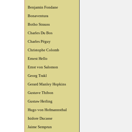
Benjamin Fondane
Bonaventura
Botho Strauss
Charles Du Bos
Charles Péguy
Christophe Colomb
Ernest Hello
Ernst von Salomon
Georg Trakl
Gerard Manley Hopkins
Gustave Thibon
Gustaw Herling
Hugo von Hofmannsthal
Isidore Ducasse
Jaime Semprun