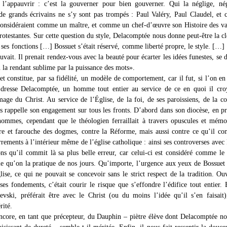
 l’appauvrir : c’est la gouverner pour bien gouverner. Qui la néglige, né
de grands écrivains ne s’y sont pas trompés : Paul Valéry, Paul Claudel, et
 considéraient comme un maître, et comme un chef-d’œuvre son Histoire des va
rotestantes. Sur cette question du style, Delacomptée nous donne peut-être la c
 ses fonctions […] Bossuet s’était réservé, comme liberté propre, le style. […] 
ouvait. Il prenait rendez-vous avec la beauté pour écarter les idées funestes, se 
 la rendant sublime par la puissance des mots».
t constitue, par sa fidélité, un modèle de comportement, car il fut, si l’on en 
 dresse Delacomptée, un homme tout entier au service de ce en quoi il cro
image du Christ. Au service de l’Église, de la foi, de ses paroissiens, de la c
s rappelle son engagement sur tous les fronts. D’abord dans son diocèse, en pr
hommes, cependant que le théologien ferraillait à travers opuscules et mémo
re et farouche des dogmes, contre la Réforme, mais aussi contre ce qu’il con
rements à l’intérieur même de l’église catholique : ainsi ses controverses avec
s qu’il commit là sa plus belle erreur, car celui-ci est considéré comme le
lle qu’on la pratique de nos jours. Qu’importe, l’urgence aux yeux de Bossuet 
lise, ce qui ne pouvait se concevoir sans le strict respect de la tradition. Ou
ses fondements, c’était courir le risque que s’effondre l’édifice tout entier. 
evski, préférait être avec le Christ (ou du moins l’idée qu’il s’en faisait)
rité.
ncore, en tant que précepteur, du Dauphin – piètre élève dont Delacomptée no
aisissant de dureté – semble-t-il méritée. Enfin, il nous fait ressentir la douce