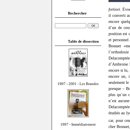
fortiori
. Évoq
Rechercher
il converti 
encore quelq
d’un de ceu
position est 
et personnel 
Table de dissection
Bossuet «me
l’orthodoxie 
Delacomptée,
d’Ambroise Pa
encore si lu,
encore un, i
seulement le 
1997 - 2001 - Les Brandes
presque – Bo
plus qu’un c
n’est aucune
Delacomptée 
étudiés au ly
car, pour ce
1997 - Immédiatement
cher Bossuet