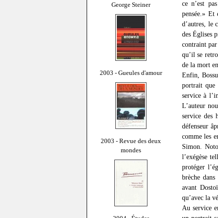
ce n’est pas
George Steiner
pensée.» Et 
d’autres, le
des Églises p
contraint par
qu’il se retr
de la mort en
2003 - Gueules d'amour
Enfin, Bossue
portrait que
service à l’
L’auteur nou
service des 
défenseur âp
comme les er
2003 - Revue des deux
Simon. Noton
mondes
l’exégèse te
protéger l’ég
brèche dans 
avant Dostoï
qu’avec la vé
Au service e
un portrait s