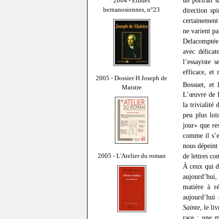
2004 - Études
bernanosiennes, n°23
direction sp
certainement 
ne varient pa
Delacomptée 
avec délicat
l’essayiste 
efficace, et
2005 - Dossier H Joseph de
Bossuet, et
Maistre
L’œuvre de B
la trivialit
peu plus loi
jour» que re
comme il s’e
nous dépeint
2005 - L'Atelier du roman
de lettres co
À ceux qui d
aujourd’hui,
matière à ré
aujourd’hui 
Sainte
, le l
race : une 