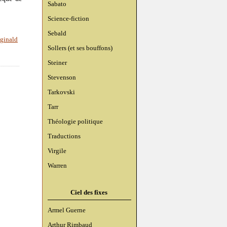
Sabato
Science-fiction
Sebald
éginald
Sollers (et ses bouffons)
Steiner
Stevenson
Tarkovski
Tarr
Théologie politique
Traductions
Virgile
Warren
Ciel des fixes
Armel Guerne
Arthur Rimbaud