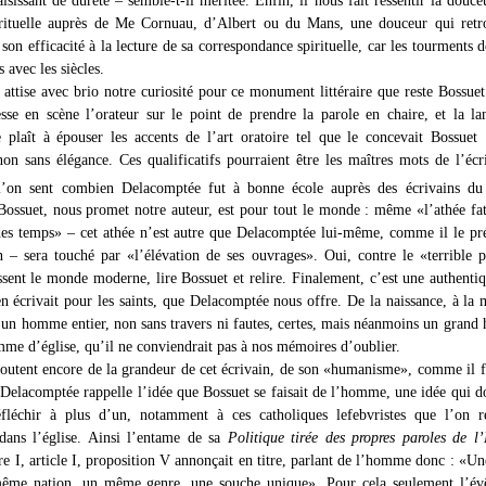
irituelle auprès de Me Cornuau, d’Albert ou du Mans, une douceur qui retr
son efficacité à la lecture de sa correspondance spirituelle, car les tourments 
s avec les siècles.
attise avec brio notre curiosité pour ce monument littéraire que reste Bossuet
esse en scène l’orateur sur le point de prendre la parole en chaire, et la l
se plaît à épouser les accents de l’art oratoire tel que le concevait Bossuet 
 non sans élégance. Ces qualificatifs pourraient être les maîtres mots de l’écr
 l’on sent combien Delacomptée fut à bonne école auprès des écrivains d
ossuet, nous promet notre auteur, est pour tout le monde : même «l’athée fa
é des temps» – cet athée n’est autre que Delacomptée lui-même, comme il le pr
n – sera touché par «l’élévation de ses ouvrages». Oui, contre le «terrible 
ssent le monde moderne, lire Bossuet et relire. Finalement, c’est une authentiq
n écrivait pour les saints, que Delacomptée nous offre. De la naissance, à la m
 un homme entier, non sans travers ni fautes, certes, mais néanmoins un gran
mme d’église, qu’il ne conviendrait pas à nos mémoires d’oublier.
outent encore de la grandeur de cet écrivain, de son «humanisme», comme il f
 Delacomptée rappelle l’idée que Bossuet se faisait de l’homme, une idée qui d
fléchir à plus d’un, notamment à ces catholiques lefebvristes que l’on ré
dans l’église. Ainsi l’entame de sa
Politique tirée des propres paroles de l’
ivre I, article I, proposition V annonçait en titre, parlant de l’homme donc : «
même nation, un même genre, une souche unique». Pour cela seulement l’év