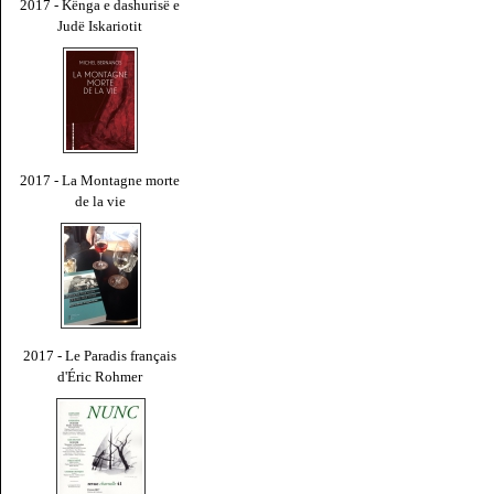
2017 - Kënga e dashurisë e
Judë Iskariotit
2017 - La Montagne morte
de la vie
2017 - Le Paradis français
d'Éric Rohmer