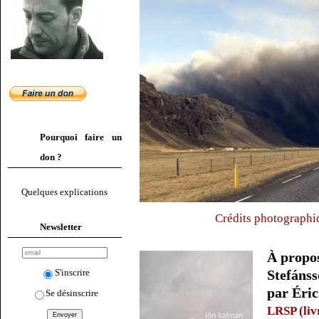
Pourquoi faire un
don ?
Quelques explications
Crédits photographi
Newsletter
À propo
S'inscrire
Stefánss
par Éric
Se désinscrire
LRSP (livr