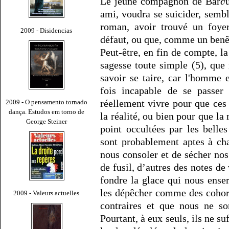
Le jeune compagnon de Bár∂ur
ami, voudra se suicider, sembl
roman, avoir trouvé un foye
2009 - Disidencias
défaut, ou que, comme un benêt,
Peut-être, en fin de compte, la
sagesse toute simple (5), que 
savoir se taire, car l'homme 
fois incapable de se passer
réellement vivre pour que ces
2009 - O pensamento tornado
dança. Estudos em torno de
la réalité, ou bien pour que la 
George Steiner
point occultées par les belle
sont probablement aptes à ch
nous consoler et de sécher nos
de fusil, d’autres des notes de
fondre la glace qui nous ense
les dépêcher comme des cohort
2009 - Valeurs actuelles
contraires et que nous ne so
Pourtant, à eux seuls, ils ne su