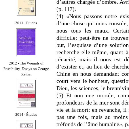
d’autres chargés d’ombre. Avr
(p. 117).
(4) «Nous passons notre exis
d’une chose qui nous console,
2011 - Études
nous tous les maux. Certai
difficile; peut-être ne trouve
but, l’esquisse d’une soluti
recherche elle-même, quant à
ténacité, mais il nous est d
2012 - The Wounds of
d’exister et, au lieu de cherch
Possibility. Essays on George
Chine en nous demandant con
Steiner
court vers le bonheur, questi
Dieu, les sciences, le brennivín
(5) Et non une morale, com
profondeurs de la mer sont dén
vie et la mort; en revanche, il
2014 - Études
pas une fois, mais au moins 
tréfonds de l’âme humaine», p.