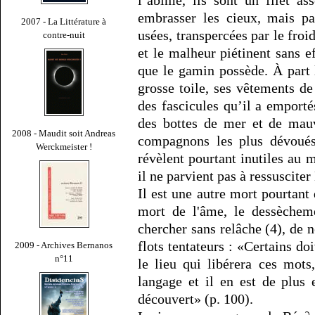
l’abîme, ils sont un filet a
embrasser les cieux, mais par
2007 - La Littérature à
usées, transpercées par le froi
contre-nuit
et le malheur piétinent sans e
que le gamin possède. À part 
grosse toile, ses vêtements de 
des fascicules qu’il a emporté
des bottes de mer et de mauv
2008 - Maudit soit Andreas
compagnons les plus dévoués 
Werckmeister !
révèlent pourtant inutiles au 
il ne parvient pas à ressuscite
Il est une autre mort pourtant 
mort de l'âme, le dessècheme
chercher sans relâche (4), de
flots tentateurs : «Certains d
2009 - Archives Bernanos
n°11
le lieu qui libérera ces mots
langage et il en est de plus
découvert» (p. 100).