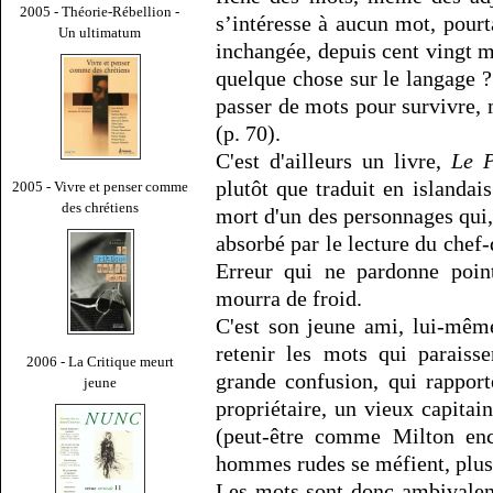
2005 - Théorie-Rébellion -
s’intéresse à aucun mot, pourt
Un ultimatum
inchangée, depuis cent vingt m
quelque chose sur le langage 
passer de mots pour survivre,
(p. 70).
C'est d'ailleurs un livre,
Le P
plutôt que traduit en islandais
2005 - Vivre et penser comme
des chrétiens
mort d'un des personnages qui,
absorbé par le lecture du chef-
Erreur qui ne pardonne poi
mourra de froid.
C'est son jeune ami, lui-mêm
retenir les mots qui paraiss
2006 - La Critique meurt
grande confusion, qui rappor
jeune
propriétaire, un vieux capita
(peut-être comme Milton enco
hommes rudes se méfient, plusi
Les mots sont donc ambivalent