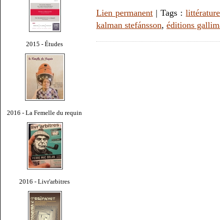
Lien permanent
| Tags :
littératur
kalman stefánsson
,
éditions galli
2015 - Études
2016 - La Femelle du requin
2016 - Livr'arbitres