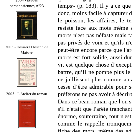
2004 - Études
temps» (p. 183). Il y a ce que
bernanosiennes, n°23
donc, moins facile à capturer d
le poisson, les affaires, le t
résiste face aux mots même s
morts n'est pas néfaste mais fa
pas privés de voix et qu'ils n'
2005 - Dossier H Joseph de
peut-être encore parce que l'ar
Maistre
morts est fort solide, aussi du
vit est quelque chose d’excep
battre, qu’il ne pompe plus le
ne jaillissent plus comme auta
cesse d’être admirable pour 
préférons ne pas avoir à décrir
2005 - L'Atelier du roman
Dans ce beau roman que l'on 
s'il n'était que l'arête trancha
énorme, souterraine, tout n'est
comme le rappelle ironiqueme
fiche des mots, même des ad