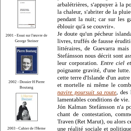
arbalétrières, s'appuyer à la p
la chaleur, s'abriter de la pluie
pendant la nuit; car sur les 
éblouir qu'à se couvrir».
Je doute qu'un pécheur islanda
2001 - Essai sur l'œuvre de
livres, truffés de fausse érudi
George Steiner
littéraires, de Guevarra mai
Stefánsson nous décrit sont as
leur corporation.
Entre ciel e
poignante gravité, d'une lutt
cette terre d'Islande d'un aut
2002 - Dossier H Pierre
et mortelle ni même le comb
Boutang
navire poursuit sa route
, des
lamentables conditions de vie.
Jón Kalman Stefánsson n'a po
chant de contestation, comm
Traven (Ret Marut), ou alors c
une réalité sociale et politique
2003 - Cahier de l'Herne