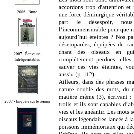
accordons trop d'attention et 
2006 - Nunc
une force démiurgique véritabl
part le désespoir, nous 
l’incommensurable pour que no
aujourd’hui éteintes ? Nos pa
désemparées, équipées de car
chant des oiseaux en gui
2007 - Écrivains
complètement perdues, elles
infréquentables
sauver ces vies éteintes, vo
aussi» (p. 112).
Ailleurs, dans des phrases ma
nature double des mots, du r
matière même (3), écrivant :
2007 - Enquête sur le roman
trolls et ils sont capables d’a
vies et les anéantir. Les mots s
oiseaux légendaires lancés à la
poissons immémoriaux qui déco