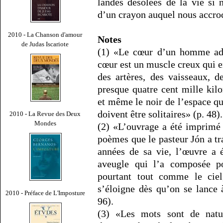
landes désolées de la vie si 
d’un crayon auquel nous accroc
2010 - La Chanson d'amour
Notes
de Judas Iscariote
(1) «Le cœur d’un homme adul
cœur est un muscle creux qui e
des artères, des vaisseaux, d
presque quatre cent mille kilo
et même le noir de l’espace qu
doivent être solitaires» (p. 48).
2010 - La Revue des Deux
Mondes
(2) «L’ouvrage a été imprimé
poèmes que le pasteur Jón a tr
années de sa vie, l’œuvre a 
aveugle qui l’a composée po
pourtant tout comme le ciel,
s’éloigne dès qu’on se lance 
2010 - Préface de L'Imposture
96).
(3) «Les mots sont de natur