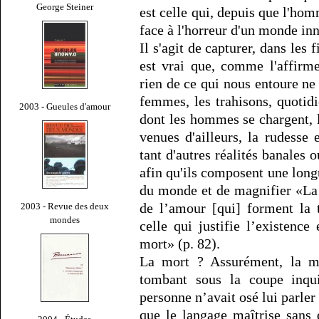
George Steiner
est celle qui, depuis que l'hom
face à l'horreur d'un monde i
Il s'agit de capturer, dans les f
est vrai que, comme l'affirme
rien de ce qui nous entoure ne 
femmes, les trahisons, quotid
2003 - Gueules d'amour
dont les hommes se chargent, le
venues d'ailleurs, la rudesse 
tant d'autres réalités banales 
afin qu'ils composent une long
du monde et de magnifier «La j
de l’amour [qui] forment la 
2003 - Revue des deux
mondes
celle qui justifie l’existenc
mort» (p. 82).
La mort ? Assurément, la mo
tombant sous la coupe inqui
personne n’avait osé lui parler
que le langage maîtrise sans di