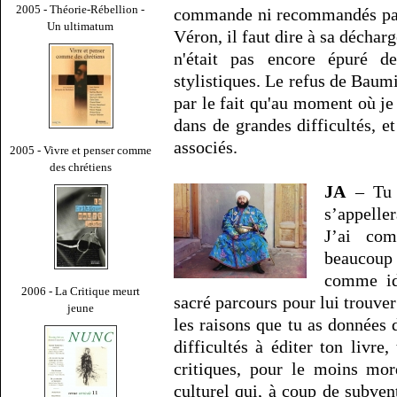
2005 - Théorie-Rébellion -
commande ni recommandés par 
Un ultimatum
Véron, il faut dire à sa déchar
n'était pas encore épuré de
stylistiques. Le refus de Baumie
par le fait qu'au moment où je 
dans de grandes difficultés, et
associés.
2005 - Vivre et penser comme
des chrétiens
JA
– Tu é
s’appelle
J’ai co
beaucoup
comme id
2006 - La Critique meurt
sacré parcours pour lui trouver 
jeune
les raisons que tu as données d
difficultés à éditer ton livre
critiques, pour le moins mor
culturel qui, à coup de subvent