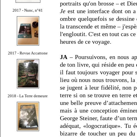
portraits qu'on brosse – et Die
Je
est une interface dont on a
2017 - Nunc, n°41
ombre quelquefois se dessine 
la transcende et même – j'espè
l'engloutit. C'est en tout cas ce
heures de ce voyage.
2017 - Revue Accattone
JA
– Poursuivons, en nous app
de ton livre, qui réside en peu 
il faut toujours voyager pour 
lieu où nous nous trouvons, la 
se jugent à leur fidélité, non 
terre si on se trouve en terre e
2018 - La Terre demeure
une belle preuve d’attachement
mais à une conception éminen
George Steiner, faute d’un te
adéquat, «logocratique». Tu éc
bizarre de toucher un peu du