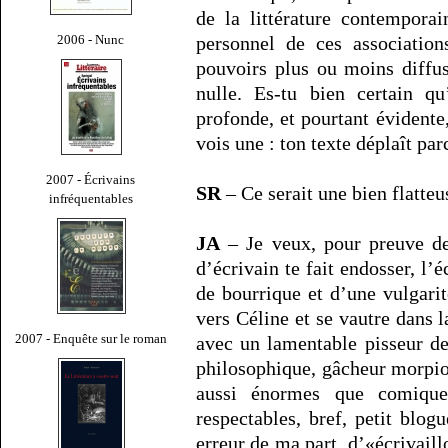
de la littérature contempora
2006 - Nunc
personnel de ces association
pouvoirs plus ou moins diffus,
nulle. Es-tu bien certain q
profonde, et pourtant évidente,
vois une : ton texte déplaît pa
2007 - Écrivains
SR
– Ce serait une bien flatteu
infréquentables
JA
– Je veux, pour preuve de 
d’écrivain te fait endosser, l’
de bourrique et d’une vulgari
vers Céline et se vautre dans 
2007 - Enquête sur le roman
avec un lamentable pisseur de
philosophique, gâcheur morpio
aussi énormes que comiques
respectables, bref, petit blogu
erreur de ma part, d’«écrivaill