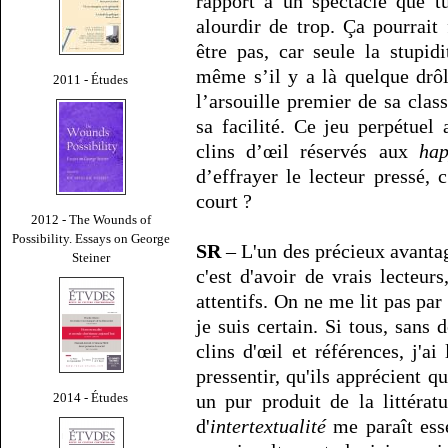
rapport à un spectacle que t
alourdir de trop. Ça pourrait
être pas, car seule la stupid
même s’il y a là quelque drôle
2011 - Études
l’arsouille premier de sa clas
sa facilité. Ce jeu perpétuel
clins d’œil réservés aux
ha
d’effrayer le lecteur pressé, c
court ?
2012 - The Wounds of
Possibility. Essays on George
SR
– L'un des précieux avantage
Steiner
c'est d'avoir de vrais lecteur
attentifs. On ne me lit pas par
je suis certain. Si tous, sans
clins d'œil et références, j'ai
pressentir, qu'ils apprécient q
2014 - Études
un pur produit de la littérat
d'
intertextualité
me paraît esse