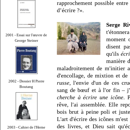
rapprochement possible entre 
d’écrire ?».
Serge Ri
t'étonner
2001 - Essai sur l'œuvre de
moment où
George Steiner
disent pa
qu'ils
écr
manière d
maladroitement de m'initier 
d'encollage, de mixtion et de 
2002 - Dossier H Pierre
russe
, l'envie d'un de ces cr
Boutang
sang de bœuf et à l'or fin – 
cherche à écrire une icône
. 
rêve, l'ai assemblée. Elle re
bois brut à peine poli et just
L'art d'écrire des icônes m'est 
des livres, et Dieu sait qu'é
2003 - Cahier de l'Herne