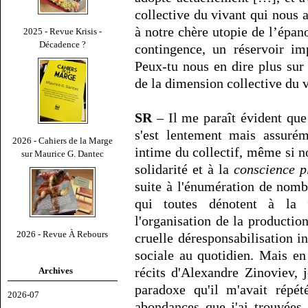
collective du vivant qui nous
à notre chère utopie de l’épan
2025 - Revue Krisis -
Décadence ?
contingence, un réservoir im
Peux-tu nous en dire plus sur
de la dimension collective du 
SR
– Il me paraît évident que
s'est lentement mais assurém
2026 - Cahiers de la Marge
intime du collectif, même si 
sur Maurice G. Dantec
solidarité et à la
conscience p
suite à l'énumération de nomb
qui toutes dénotent à la f
l'organisation de la production
2026 - Revue À Rebours
cruelle déresponsabilisation in
sociale au quotidien. Mais en
récits d'Alexandre Zinoviev,
Archives
paradoxe qu'il m'avait répét
2026-07
abondances que j'ai trouvées i