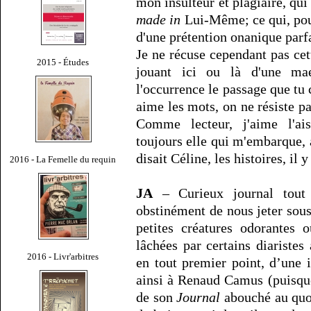
mon insulteur et plagiaire, qui 
made in
Lui-Même; ce qui, pour
d'une prétention onanique parfa
Je ne récuse cependant pas cet
2015 - Études
jouant ici ou là d'une ma
l'occurrence le passage que tu 
aime les mots, on ne résiste pa
Comme lecteur, j'aime l'aisa
toujours elle qui m'embarque,
disait Céline, les histoires, il 
2016 - La Femelle du requin
JA
– Curieux journal tout
obstinément de nous jeter sous 
petites créatures odorantes 
lâchées par certains diariste
2016 - Livr'arbitres
en tout premier point, d’une i
ainsi à Renaud Camus (puisque 
de son
Journal
abouché au quo