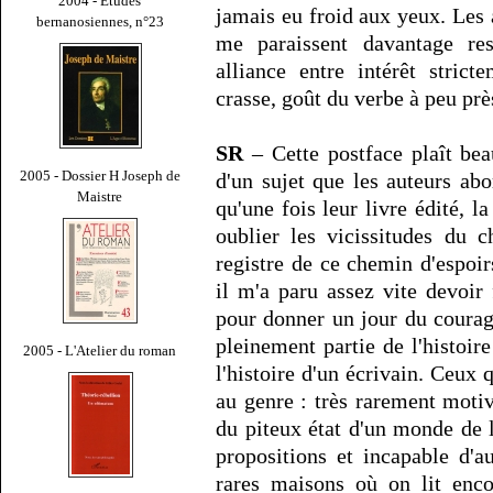
2004 - Études
jamais eu froid aux yeux. Les 
bernanosiennes, n°23
me paraissent davantage ress
alliance entre intérêt stricte
crasse, goût du verbe à peu prè
SR
– Cette postface plaît bea
2005 - Dossier H Joseph de
d'un sujet que les auteurs abo
Maistre
qu'une fois leur livre édité, la
oublier les vicissitudes du 
registre de ce chemin d'espoirs
il m'a paru assez vite devoir 
pour donner un jour du courage
pleinement partie de l'histoi
2005 - L'Atelier du roman
l'histoire d'un écrivain. Ceux
au genre : très rarement moti
du piteux état d'un monde de l'
propositions et incapable d'
rares maisons où on lit enco