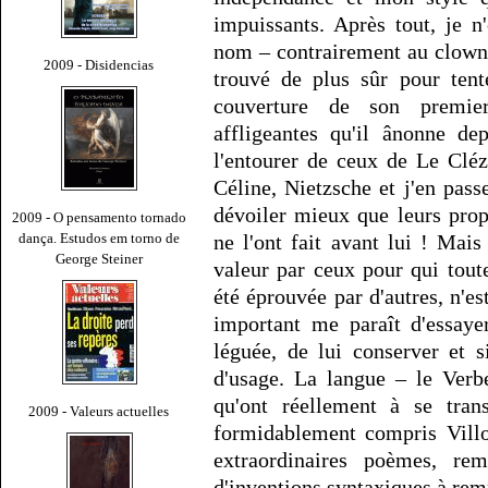
impuissants. Après tout, je 
nom – contrairement au clown a
2009 - Disidencias
trouvé de plus sûr pour tent
couverture de son premier
affligeantes qu'il ânonne de
l'entourer de ceux de Le Cléz
Céline, Nietzsche et j'en passe
dévoiler mieux que leurs prop
2009 - O pensamento tornado
dança. Estudos em torno de
ne l'ont fait avant lui ! Mai
George Steiner
valeur par ceux pour qui toute
été éprouvée par d'autres, n'e
important me paraît d'essaye
léguée, de lui conserver et s
d'usage. La langue – le Verbe
qu'ont réellement à se tra
2009 - Valeurs actuelles
formidablement compris Vill
extraordinaires poèmes, re
d'inventions syntaxiques à rem