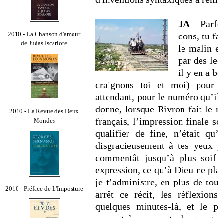
JA
– Parf
2010 - La Chanson d'amour
dons, tu f
de Judas Iscariote
le malin e
par des l
il y en a
craignons toi et moi) pour
attendant, pour le numéro qu’il
donne, lorsque Rivron fait le
2010 - La Revue des Deux
français, l’impression finale 
Mondes
qualifier de fine, n’était q
disgracieusement à tes yeux 
commentât jusqu’à plus soif 
expression, ce qu’à Dieu ne pla
je t’administre, en plus de to
2010 - Préface de L'Imposture
arrêt ce récit, les réflexio
quelques minutes-là, et le p