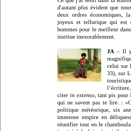
Ce que j'ai senti dans la Russie
d'autant plus évident que nous
deux ordres économiques, la
joyeux et tellurique qui est
hommes pour le meilleur dans 
institue inexorablement.
JA
– Il 
magnifiq
celui sur
33), sur L
touristiq
l’écritur
citer
in extenso
, tant pis pour
qui ne savent pas te lire. : 
politique météorique, six an
immense empire en déliquesce
réunifier tout en le chamboulan