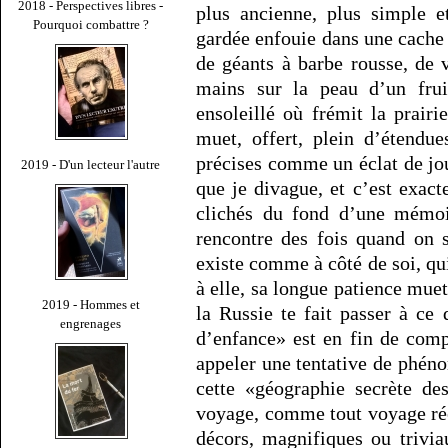
2018 - Perspectives libres -
plus ancienne, plus simple e
Pourquoi combattre ?
gardée enfouie dans une cache
de géants à barbe rousse, de v
mains sur la peau d’un frui
ensoleillé où frémit la prair
muet, offert, plein d’étendu
précises comme un éclat de jou
2019 - D'un lecteur l'autre
que je divague, et c’est exac
clichés du fond d’une mémoir
rencontre des fois quand on 
existe comme à côté de soi, qu
à elle, sa longue patience mue
2019 - Hommes et
la Russie te fait passer à ce
engrenages
d’enfance» est en fin de com
appeler une tentative de phén
cette «géographie secrète de
voyage, comme tout voyage rée
décors, magnifiques ou trivia