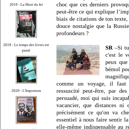
choc que ces derniers provoqu
2019 - La Mort du fer
peut-être ce qui explique l’imp
biais de citations de ton texte, 
douce nostalgie que la Russie
profondeurs ?
2019 - Le temps des livres est
SR
–Si tu
passé
c'est le 
peux que 
bémol pou
magnifiq
comme un voyage, il faut a
ressuscité peut-être, par de
2020 - L'Impostura
persuadé, moi qui suis incapa
vacancier, que distances ni 
précisément ce qu'on va ch
essentiel à nous faire sentir l
elle-même indispensable au re