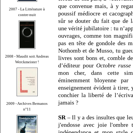
que convenue mais, à y rega
2007 - La Littérature à
poussif médiocre et cacograph
contre-nuit
sûr se douter du fait que de 
une vérité jubilatoire : tu n’ap
ouvrages, comme ton magnif
pas en tête de gondole des m
Nothomb et de Musso, tu gueule
2008 - Maudit soit Andreas
livres sont bons et, comble 
Werckmeister !
d’éditeur pour
Octobre russe
mon cher, dans cette simp
éminemment bloyenne par s
enseignement évident à tirer, 
conchier la liberté de l’écriv
jamais ?
2009 - Archives Bernanos
n°11
SR
– Il y a des insultes que l
j'endosse avec joie l'ombre 
indépendance et mon style q