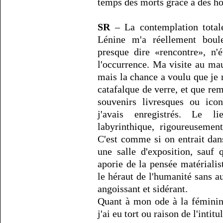
temps des morts grâce à des h
SR
– La contemplation tota
Lénine m'a réellement boul
presque dire «rencontre», n'
l'occurrence. Ma visite au maus
mais la chance a voulu que je
catafalque de verre, et que r
souvenirs livresques ou ico
j'avais enregistrés. Le li
labyrinthique, rigoureusemen
C'est comme si on entrait da
une salle d'exposition, sauf
aporie de la pensée matériali
le héraut de l'humanité sans au-
angoissant et sidérant.
Quant à mon ode à la féminin
j'ai eu tort ou raison de l'intitu