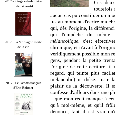
2017 - Kënga e dashurisë e
Ces deux
Judë Iskariotit
toutefois
aucun cas pu constituer un mod
lus au moment d'écrire ma chr
qui, dès l'origine, la différenc
qui l'empêche du même c
mélancolique
, c'est effectiv
2017 - La Montagne morte
chronique, et n'avait à l'origin
de la vie
véridiquement possible mon rega
gens, pendant la petite tren
l'origine de cette écriture, i
regard, qui teinte plus faci
mélancolie) ni thèse. Juste l
2017 - Le Paradis français
plaisir de la découverte. Il 
d'Éric Rohmer
confesse d'ailleurs dans une ph
– que mon récit manque à cet
qu'à moi-même, et qu'il frôle
dénonce, tant il est vrai qu