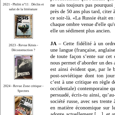
ne sais toujours pas pourquoi j
2021 - Philitt n°11 : Déclin et
salut de la littérature
près de 50 ans plus tard, citer 
ce soir-là. «La Russie était e
chaque ombre venue d'elle qu'
elle un sédiment plus ancien.
JA
– Cette fidélité à un ordr
2023 - Revue Krisis -
une langue (française, anglais
Déconstruction ?
de toute façon s’ente sur cet o
nous permet d’aborder un des au
est ainsi évident que, par le 
post-soviétique dont ton journ
c’est à une critique en règle 
2024 - Revue Zone critique -
occidentale) contemporaine que
Spectres
persuadé, écris-tu ainsi, qu’a
société russe, avec ses trente
en matière économique sur le
adopte actuellement […], et 