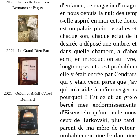
2020 - Nouvelle École sur
d'enfance, ce magasin d'images
Bernanos et Péguy
en nous depuis la nuit des tem
t-elle aspiré en moi cette dou
est un palais plein de salles 
chaque son, chaque éclat de l
désirée a déposé une ombre, et 
dans quelle chambre, a d'abor
2021 - Le Grand Dieu Pan
écrit, en introduction au livre
longtemps», et c'est probableme
elle y était entrée par Cendrar
qui y était venu parce que j'a
qui m'a aidé à m'immerger dan
2021 - Océan et Brésil d'Abel
pourquoi ? Est-ce dû au grelo
Bonnard
bercé mes endormissements
d'Eisenstein qu'un oncle nou
ceux de Tarkovski, plus tard
parent de ma mère de retour d
probablement que l'enfant que j'