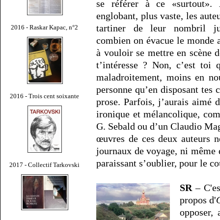
se référer à ce «surtout».
englobant, plus vaste, les aut
tartiner de leur nombril j
2016 - Raskar Kapac, n°2
combien on évacue le monde 
à vouloir se mettre en scène 
t’intéresse ? Non, c’est toi q
maladroitement, moins en nou
personne qu’en disposant tes c
2016 - Trois cent soixante
prose. Parfois, j’aurais aimé 
ironique et mélancolique, co
G. Sebald ou d’un Claudio Mag
œuvres de ces deux auteurs n
journaux de voyage, ni même 
paraissant s’oublier, pour le c
2017 - Collectif Tarkovski
SR
– C'es
propos d'
opposer, 