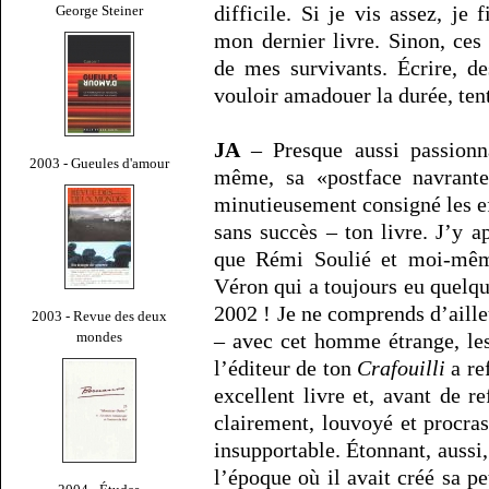
difficile. Si je vis assez, je
George Steiner
mon dernier livre. Sinon, ces
de mes survivants. Écrire, de
vouloir amadouer la durée, tent
JA
– Presque aussi passionn
2003 - Gueules d'amour
même, sa «postface navrante
minutieusement consigné les eff
sans succès – ton livre. J’y 
que Rémi Soulié et moi-même
Véron qui a toujours eu quelqu
2002 ! Je ne comprends d’aille
2003 - Revue des deux
mondes
– avec cet homme étrange, les
l’éditeur de ton
Crafouilli
a re
excellent livre et, avant de re
clairement, louvoyé et procra
insupportable. Étonnant, aussi
l’époque où il avait créé sa pe