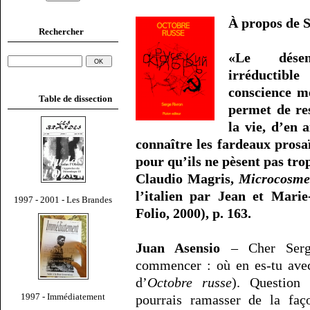
À propos de 
Rechercher
«Le désen
irréductib
conscience m
Table de dissection
permet de re
la vie, d’en 
connaître les fardeaux prosa
pour qu’ils ne pèsent pas trop
Claudio Magris,
Microcosme
l’italien par Jean et Marie
1997 - 2001 - Les Brandes
Folio, 2000), p. 163.
Juan Asensio
– Cher Serge
commencer : où en es-tu avec 
d’
Octobre russe
). Question 
1997 - Immédiatement
pourrais ramasser de la faç