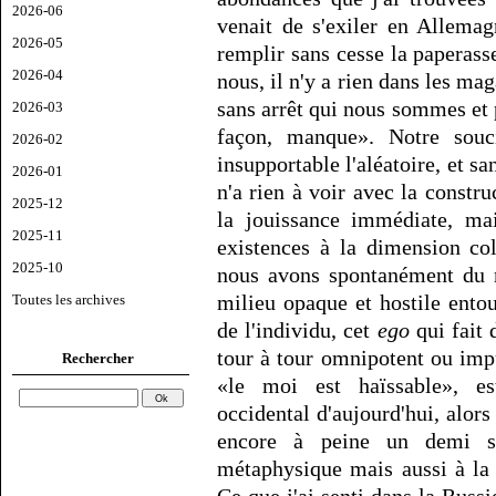
2026-06
venait de s'exiler en Allemag
2026-05
remplir sans cesse la paperass
2026-04
nous, il n'y a rien dans les ma
sans arrêt qui nous sommes et 
2026-03
façon, manque». Notre souc
2026-02
insupportable l'aléatoire, et s
2026-01
n'a rien à voir avec la constr
2025-12
la jouissance immédiate, ma
2025-11
existences à la dimension co
2025-10
nous avons spontanément du m
milieu opaque et hostile entou
Toutes les archives
de l'individu, cet
ego
qui fait 
tour à tour omnipotent ou imp
Rechercher
«le moi est haïssable», e
occidental d'aujourd'hui, alors 
encore à peine un demi s
métaphysique mais aussi à la